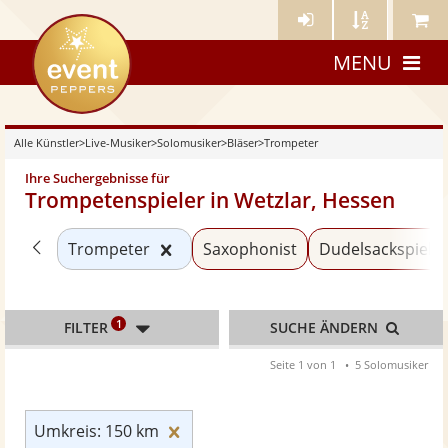
Künstler-
Künstler
Meine
eventpeppers
Login
A-
Künstle
MENU
Z
Alle Künstler
>
Live-Musiker
>
Solomusiker
>
Bläser
>
Trompeter
Ihre Suchergebnisse für
Trompetenspieler in Wetzlar, Hessen
Zurück zu «Bläser»
Kategorie «Trompeter» zurücksetz
Trompeter
Saxophonist
Dudelsackspiele
1
FILTER
SUCHE ÄNDERN
Seite 1 von 1
5 Solomusiker
Umkreis: 150 km zurücksetzen
Umkreis: 150 km