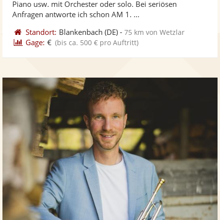
Piano usw. mit Orchester oder solo. Bei seriösen
bereit
ber
Sternen
Anfragen antworte ich schon AM 1. ...
Standort:
Blankenbach
(DE)
-
75 km von Wetzlar
Gage:
€
(bis ca. 500 € pro Auftritt)