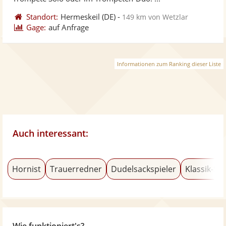
Standort:
Hermeskeil
(DE)
-
149 km von Wetzlar
Gage:
auf Anfrage
Informationen zum Ranking dieser Liste
Auch interessant:
Hornist
Trauerredner
Dudelsackspieler
Klassik-Sä
Wie funktioniert's?