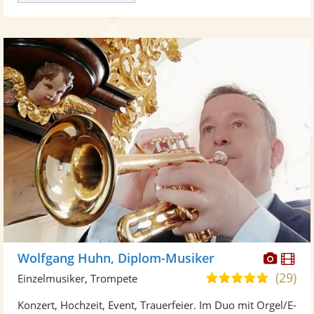
Diese
Di
Wolfgang Huhn, Diplom-Musiker
Künst
Kü
(29)
5,0
Einzelmusiker, Trompete
stellt
ste
von
Konzert, Hochzeit, Event, Trauerfeier. Im Duo mit Orgel/E-
Fotos
Vi
5