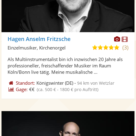
Diese
Di
Hagen Anselm Fritzsche
Künst
Kü
(3)
5,0
Einzelmusiker, Kirchenorgel
stellt
ste
von
Als Multiinstrumentalist bin ich inzwischen 20 Jahre als
Fotos
Vi
5
professioneller, freischaffender Musiker im Raum
bereit
ber
Sternen
Köln/Bonn live tätig. Meine musikalische ...
Standort:
Königswinter
(DE)
-
94 km von Wetzlar
Gage:
€€
(ca. 500 € - 1800 € pro Auftritt)