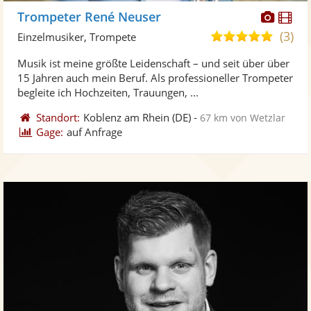
Diese
Di
Trompeter René Neuser
Künst
Kü
(3)
5,0
Einzelmusiker, Trompete
stellt
ste
von
Musik ist meine größte Leidenschaft – und seit über über
Fotos
Vi
5
15 Jahren auch mein Beruf. Als professioneller Trompeter
bereit
ber
Sternen
begleite ich Hochzeiten, Trauungen, ...
Standort:
Koblenz am Rhein
(DE)
-
67 km von Wetzlar
Gage:
auf Anfrage