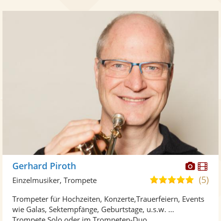
Diese
Di
Gerhard Piroth
Künst
Kü
(5)
5,0
Einzelmusiker, Trompete
stellt
ste
von
Trompeter für Hochzeiten, Konzerte,Trauerfeiern, Events
Fotos
Vi
5
wie Galas, Sektempfänge, Geburtstage, u.s.w. ...
bereit
ber
Sternen
Trompete Solo oder im Trompeten-Duo. ...