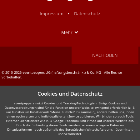
auf
auf
Facebook
Instagram
•
Impressum
Datenschutz
Show
Mehr
NACH OBEN
© 2010-2026 eventpeppers UG (haftungsbeschränkt) & Co. KG - Alle Rechte
vorbehalten.
Cookies und Datenschutz
eventpeppers nutzt Cookies und Tracking-Technologien. Einige Cookies und
Datenverarbeitungen sind für die Funktion unserer Website zwingend erforderlich (z. B.
um Künstler im Künstlerkorb "Meine Künstler" zu sammeln), andere helfen uns, Ihnen
einen optimierten und individualisierten Service zu bieten. Wir binden so auch Tools
externer Dienstleister wie z. B. Google, Facebook und Vimeo auf unserer Website ein.
Durch die Einbindung dieser Tools werden personenbezogene Daten an
Drittplattformen - auch außerhalb des Europäischen Wirtschaftsraums - übermittelt
und verarbeitet.