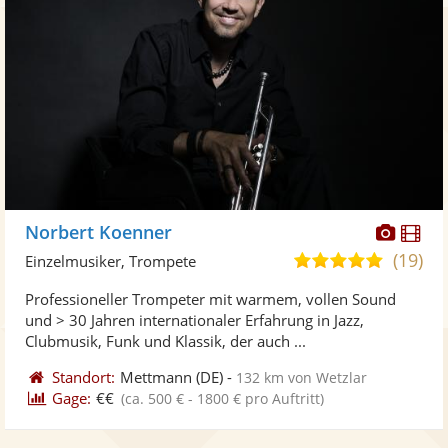
Diese
Di
Norbert Koenner
Künst
Kü
(19)
5,0
Einzelmusiker, Trompete
stellt
ste
von
Professioneller Trompeter mit warmem, vollen Sound
Fotos
Vi
5
und > 30 Jahren internationaler Erfahrung in Jazz,
bereit
ber
Sternen
Clubmusik, Funk und Klassik, der auch ...
Standort:
Mettmann
(DE)
-
132 km von Wetzlar
Gage:
€€
(ca. 500 € - 1800 € pro Auftritt)