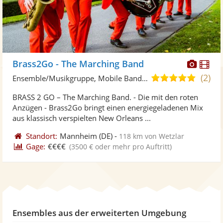
Diese
Di
Brass2Go - The Marching Band
Künst
Kü
(2)
5,0
Ensemble/Musikgruppe, Mobile Band/Walking Act
stellt
ste
von
BRASS 2 GO – The Marching Band. - Die mit den roten
Fotos
Vi
5
Anzügen - Brass2Go bringt einen energiegeladenen Mix
bereit
ber
Sternen
aus klassisch verspielten New Orleans ...
Standort:
Mannheim
(DE)
-
118 km von Wetzlar
Gage:
€€€€
(3500 € oder mehr pro Auftritt)
Ensembles aus der erweiterten Umgebung