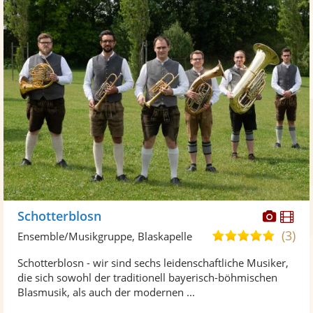
Diese
Di
Schotterblosn
Künst
Kü
(3)
5,0
Ensemble/Musikgruppe, Blaskapelle
stellt
ste
von
Schotterblosn - wir sind sechs leidenschaftliche Musiker,
Fotos
Vi
5
die sich sowohl der traditionell bayerisch-böhmischen
bereit
ber
Sternen
Blasmusik, als auch der modernen ...