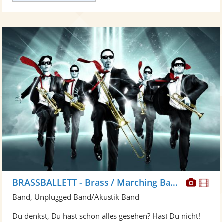
Diese
Di
BRASSBALLETT - Brass / Marching Band/ Walkact, Blaskapelle
Künst
Kü
Band, Unplugged Band/Akustik Band
stellt
ste
Du denkst, Du hast schon alles gesehen? Hast Du nicht!
Fotos
Vi