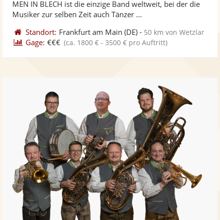
MEN IN BLECH ist die einzige Band weltweit, bei der die
bereit
ber
Musiker zur selben Zeit auch Tänzer ...
Standort:
Frankfurt am Main
(DE)
-
50 km von Wetzlar
Gage:
€€€
(ca. 1800 € - 3500 € pro Auftritt)