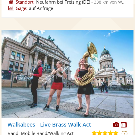
Standort:
Neufahrn bei Freising
(DE)
-
338 km von Wetzlar
Gage:
auf Anfrage
Diese
Di
Walkabees - Live Brass Walk-Act
Künst
Kü
(7)
5,0
Band, Mobile Band/Walking Act