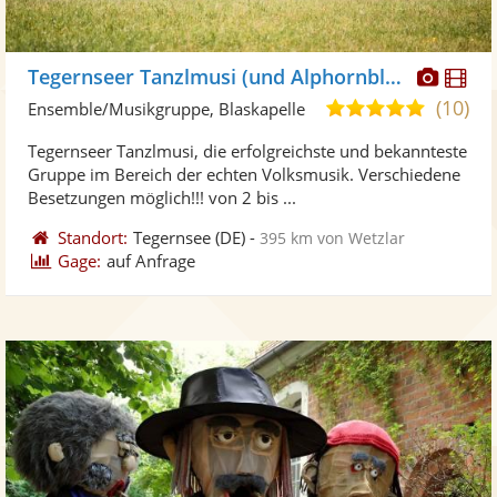
Diese
Di
Tegernseer Tanzlmusi (und Alphornbläser)
Künst
Kü
(10)
5,0
Ensemble/Musikgruppe, Blaskapelle
stellt
ste
von
Tegernseer Tanzlmusi, die erfolgreichste und bekannteste
Fotos
Vi
5
Gruppe im Bereich der echten Volksmusik. Verschiedene
bereit
ber
Sternen
Besetzungen möglich!!! von 2 bis ...
Standort:
Tegernsee
(DE)
-
395 km von Wetzlar
Gage:
auf Anfrage