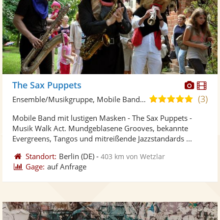
Diese
Di
The Sax Puppets
Künst
Kü
(3)
5,0
Ensemble/Musikgruppe, Mobile Band/Walking Act
stellt
ste
von
Mobile Band mit lustigen Masken - The Sax Puppets -
Fotos
Vi
5
Musik Walk Act. Mundgeblasene Grooves, bekannte
bereit
ber
Sternen
Evergreens, Tangos und mitreißende Jazzstandards ...
Standort:
Berlin
(DE)
-
403 km von Wetzlar
Gage:
auf Anfrage