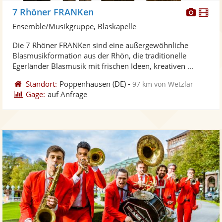
Diese
Di
7 Rhöner FRANKen
Künst
Kü
Ensemble/Musikgruppe, Blaskapelle
stellt
ste
Die 7 Rhöner FRANKen sind eine außergewöhnliche
Fotos
Vi
Blasmusikformation aus der Rhön, die traditionelle
bereit
ber
Egerländer Blasmusik mit frischen Ideen, kreativen ...
Standort:
Poppenhausen
(DE)
-
97 km von Wetzlar
Gage:
auf Anfrage