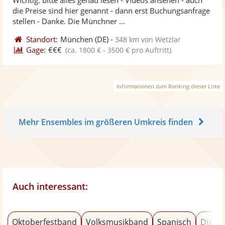
Fotos
Vi
5
die Preise sind hier genannt - dann erst Buchungsanfrage
bereit
ber
Sternen
stellen - Danke. Die Münchner ...
Standort:
München
(DE)
-
348 km von Wetzlar
Gage:
€€€
(ca. 1800 € - 3500 € pro Auftritt)
Informationen zum Ranking dieser Liste
Mehr Ensembles im größeren Umkreis finden
Auch interessant:
Oktoberfestband
Volksmusikband
Spanisch
Dixiel