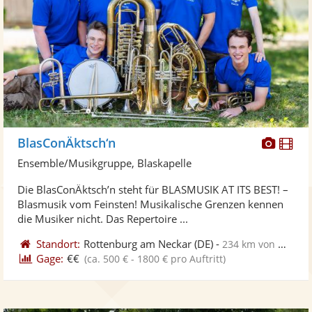
Diese
Di
BlasConÄktsch‘n
Künst
Kü
Ensemble/Musikgruppe, Blaskapelle
stellt
ste
Die BlasConÄktsch’n steht für BLASMUSIK AT ITS BEST! –
Fotos
Vi
Blasmusik vom Feinsten! Musikalische Grenzen kennen
bereit
ber
die Musiker nicht. Das Repertoire ...
Standort:
Rottenburg am Neckar
(DE)
-
234 km von Wetzlar
Gage:
€€
(ca. 500 € - 1800 € pro Auftritt)