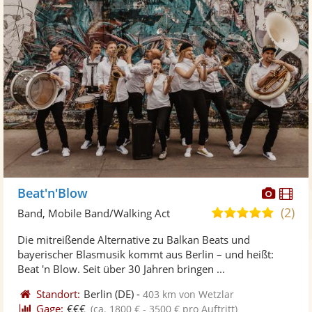
Diese
Di
Beat'n'Blow
Künst
Kü
(2)
5,0
Band, Mobile Band/Walking Act
stellt
ste
von
Die mitreißende Alternative zu Balkan Beats und
Fotos
Vi
5
bayerischer Blasmusik kommt aus Berlin – und heißt:
bereit
ber
Sternen
Beat 'n Blow. Seit über 30 Jahren bringen ...
Standort:
Berlin
(DE)
-
403 km von Wetzlar
Gage:
€€€
(ca. 1800 € - 3500 € pro Auftritt)