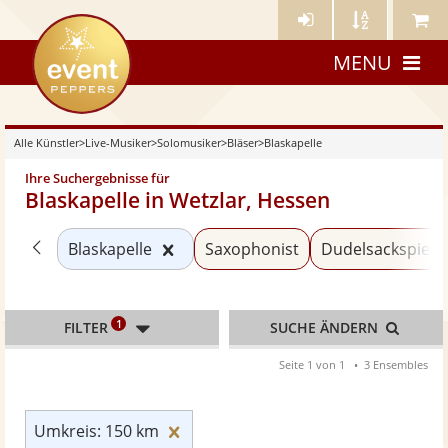
Künstler-
Künstler
Meine
eventpeppers
Login
A-
Künstle
MENU
Z
Alle Künstler
>
Live-Musiker
>
Solomusiker
>
Bläser
>
Blaskapelle
Ihre Suchergebnisse für
Blaskapelle in Wetzlar, Hessen
Zurück zu «Bläser»
Kategorie «Blaskapelle» zurücksetz
Blaskapelle
Saxophonist
Dudelsackspiele
1
FILTER
SUCHE ÄNDERN
Seite 1 von 1
3 Ensembles
Umkreis: 150 km zurücksetzen
Umkreis: 150 km