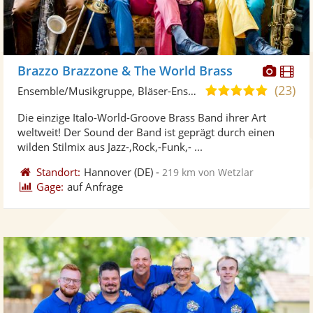
Diese
Di
Brazzo Brazzone & The World Brass
Künst
Kü
(23)
5,0
Ensemble/Musikgruppe, Bläser-Ensemble
stellt
ste
von
Die einzige Italo-World-Groove Brass Band ihrer Art
Fotos
Vi
5
weltweit! Der Sound der Band ist geprägt durch einen
bereit
ber
Sternen
wilden Stilmix aus Jazz-,Rock,-Funk,- ...
Standort:
Hannover
(DE)
-
219 km von Wetzlar
Gage:
auf Anfrage