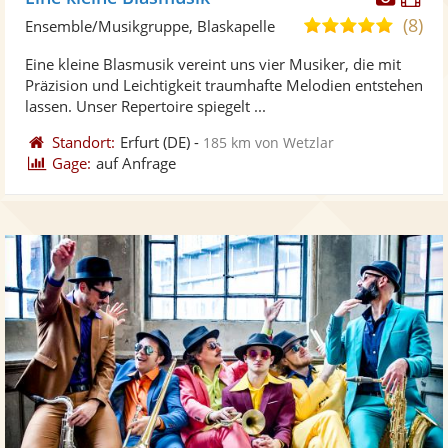
Künst
Kü
(8)
4,9
Ensemble/Musikgruppe, Blaskapelle
stellt
ste
von
Eine kleine Blasmusik vereint uns vier Musiker, die mit
Fotos
Vi
5
Präzision und Leichtigkeit traumhafte Melodien entstehen
bereit
ber
Sternen
lassen. Unser Repertoire spiegelt ...
Standort:
Erfurt
(DE)
-
185 km von Wetzlar
Gage:
auf Anfrage