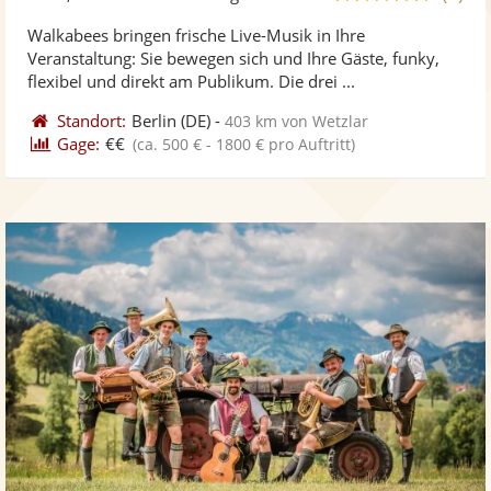
stellt
ste
von
Walkabees bringen frische Live-Musik in Ihre
Fotos
Vi
5
Veranstaltung: Sie bewegen sich und Ihre Gäste, funky,
bereit
ber
Sternen
flexibel und direkt am Publikum. Die drei ...
Standort:
Berlin
(DE)
-
403 km von Wetzlar
Gage:
€€
(ca. 500 € - 1800 € pro Auftritt)