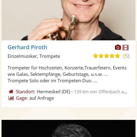
Diese
Di
Gerhard Piroth
Künst
Kü
(5)
5,0
Einzelmusiker, Trompete
stellt
ste
von
Trompeter für Hochzeiten, Konzerte,Trauerfeiern, Events
Fotos
Vi
5
wie Galas, Sektempfänge, Geburtstage, u.s.w. ...
bereit
ber
Sternen
Trompete Solo oder im Trompeten-Duo. ...
Standort:
Hermeskeil
(DE)
-
139 km von Offenbach am Main
Gage:
auf Anfrage