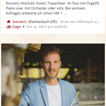
Konzert, Hochzeit, Event, Trauerfeier. Im Duo mit Orgel/E-
Fotos
Vi
5
Piano usw. mit Orchester oder solo. Bei seriösen
bereit
ber
Sternen
Anfragen antworte ich schon AM 1. ...
Standort:
Blankenbach
(DE)
-
34 km von Offenbach am Main
Gage:
€
(bis ca. 500 € pro Auftritt)