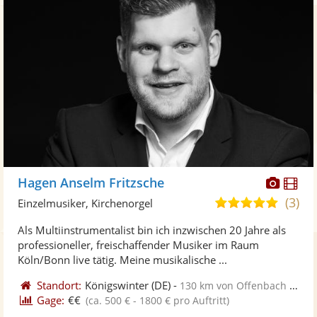
Diese
Di
Hagen Anselm Fritzsche
Künst
Kü
(3)
5,0
Einzelmusiker, Kirchenorgel
stellt
ste
von
Als Multiinstrumentalist bin ich inzwischen 20 Jahre als
Fotos
Vi
5
professioneller, freischaffender Musiker im Raum
bereit
ber
Sternen
Köln/Bonn live tätig. Meine musikalische ...
Standort:
Königswinter
(DE)
-
130 km von Offenbach am Main
Gage:
€€
(ca. 500 € - 1800 € pro Auftritt)