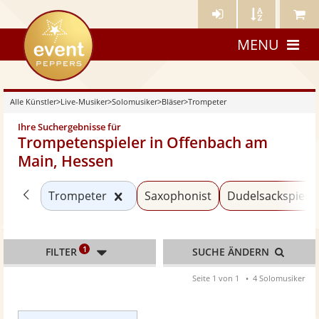
Künstler-
Künstler
Meine
eventpeppers
Login
A-
Künstle
MENU
Z
Alle Künstler
>
Live-Musiker
>
Solomusiker
>
Bläser
>
Trompeter
Ihre Suchergebnisse für
Trompetenspieler in Offenbach am
Main, Hessen
Zurück zu «Bläser»
Kategorie «Trompeter» zurücksetz
Trompeter
Saxophonist
Dudelsackspiele
1
FILTER
SUCHE ÄNDERN
Seite 1 von 1
4 Solomusiker