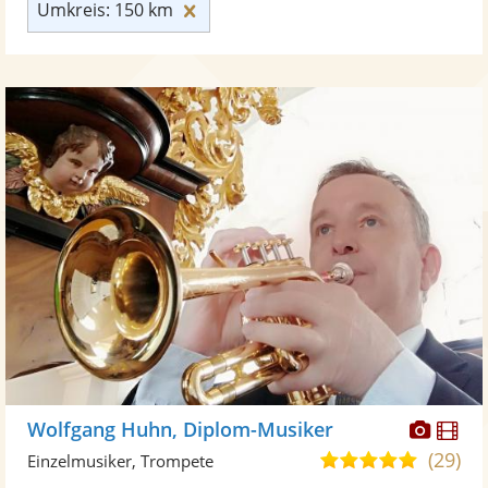
Umkreis: 150 km zurücksetzen
Umkreis: 150 km
Diese
Di
Wolfgang Huhn, Diplom-Musiker
Künst
Kü
(29)
5,0
Einzelmusiker, Trompete
stellt
ste
von