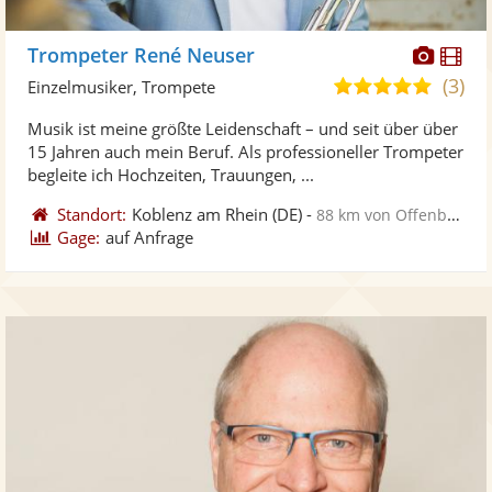
Diese
Di
Trompeter René Neuser
Künst
Kü
(3)
5,0
Einzelmusiker, Trompete
stellt
ste
von
Musik ist meine größte Leidenschaft – und seit über über
Fotos
Vi
5
15 Jahren auch mein Beruf. Als professioneller Trompeter
bereit
ber
Sternen
begleite ich Hochzeiten, Trauungen, ...
Standort:
Koblenz am Rhein
(DE)
-
88 km von Offenbach am Main
Gage:
auf Anfrage