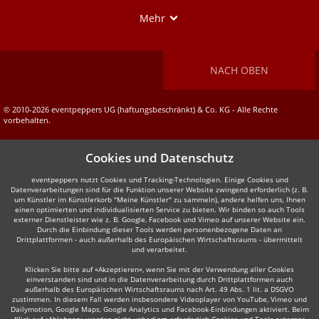
Show
Mehr
NACH OBEN
© 2010-2026 eventpeppers UG (haftungsbeschränkt) & Co. KG - Alle Rechte
vorbehalten.
Cookies und Datenschutz
eventpeppers nutzt Cookies und Tracking-Technologien. Einige Cookies und
Datenverarbeitungen sind für die Funktion unserer Website zwingend erforderlich (z. B.
um Künstler im Künstlerkorb "Meine Künstler" zu sammeln), andere helfen uns, Ihnen
einen optimierten und individualisierten Service zu bieten. Wir binden so auch Tools
externer Dienstleister wie z. B. Google, Facebook und Vimeo auf unserer Website ein.
Durch die Einbindung dieser Tools werden personenbezogene Daten an
Drittplattformen - auch außerhalb des Europäischen Wirtschaftsraums - übermittelt
und verarbeitet.
Klicken Sie bitte auf «Akzeptieren», wenn Sie mit der Verwendung aller Cookies
einverstanden sind und in die Datenverarbeitung durch Drittplattformen auch
außerhalb des Europäischen Wirtschaftsraums nach Art. 49 Abs. 1 lit. a DSGVO
zustimmen. In diesem Fall werden insbesondere Videoplayer von YouTube, Vimeo und
Dailymotion, Google Maps, Google Analytics und Facebook-Einbindungen aktiviert. Beim