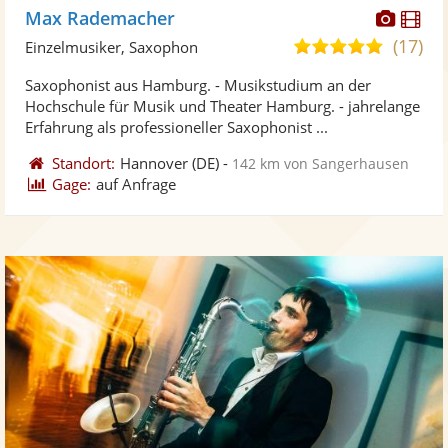
Diese
Di
Max Rademacher
Künst
Kü
(17)
5,0
Einzelmusiker, Saxophon
stellt
ste
von
Saxophonist aus Hamburg. - Musikstudium an der
Fotos
Vi
5
Hochschule für Musik und Theater Hamburg. - jahrelange
bereit
ber
Sternen
Erfahrung als professioneller Saxophonist ...
Standort:
Hannover
(DE)
-
142 km von Sangerhausen
Gage:
auf Anfrage