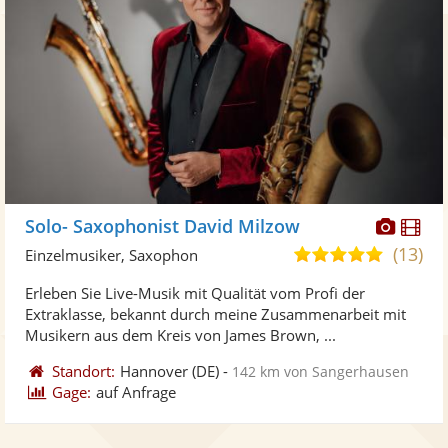
Diese
Di
Solo- Saxophonist David Milzow
Künst
Kü
(13)
5,0
Einzelmusiker, Saxophon
stellt
ste
von
Erleben Sie Live-Musik mit Qualität vom Profi der
Fotos
Vi
5
Extraklasse, bekannt durch meine Zusammenarbeit mit
bereit
ber
Sternen
Musikern aus dem Kreis von James Brown, ...
Standort:
Hannover
(DE)
-
142 km von Sangerhausen
Gage:
auf Anfrage