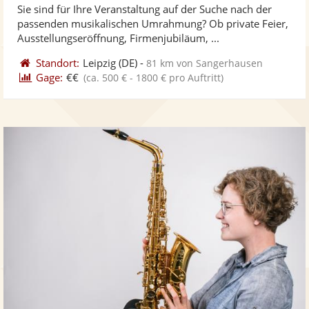
Sie sind für Ihre Veranstaltung auf der Suche nach der
Fotos
Vi
5
passenden musikalischen Umrahmung? Ob private Feier,
bereit
ber
Sternen
Ausstellungseröffnung, Firmenjubiläum, ...
Standort:
Leipzig
(DE)
-
81 km von Sangerhausen
Gage:
€€
(ca. 500 € - 1800 € pro Auftritt)