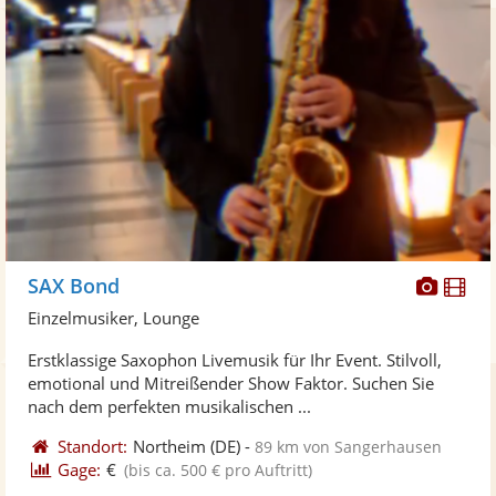
Diese
Di
SAX Bond
Künst
Kü
Einzelmusiker, Lounge
stellt
ste
Erstklassige Saxophon Livemusik für Ihr Event. Stilvoll,
Fotos
Vi
emotional und Mitreißender Show Faktor. Suchen Sie
bereit
ber
nach dem perfekten musikalischen ...
Standort:
Northeim
(DE)
-
89 km von Sangerhausen
Gage:
€
(bis ca. 500 € pro Auftritt)