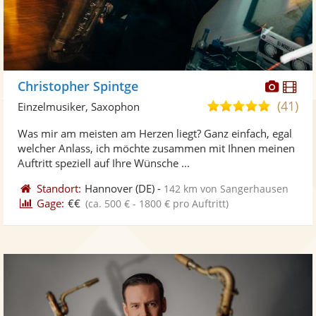
Diese
Di
Christopher Spintge
Künst
Kü
(41)
5,0
Einzelmusiker, Saxophon
stellt
ste
von
Was mir am meisten am Herzen liegt? Ganz einfach, egal
Fotos
Vi
5
welcher Anlass, ich möchte zusammen mit Ihnen meinen
bereit
ber
Sternen
Auftritt speziell auf Ihre Wünsche ...
Standort:
Hannover
(DE)
-
142 km von Sangerhausen
Gage:
€€
(ca. 500 € - 1800 € pro Auftritt)