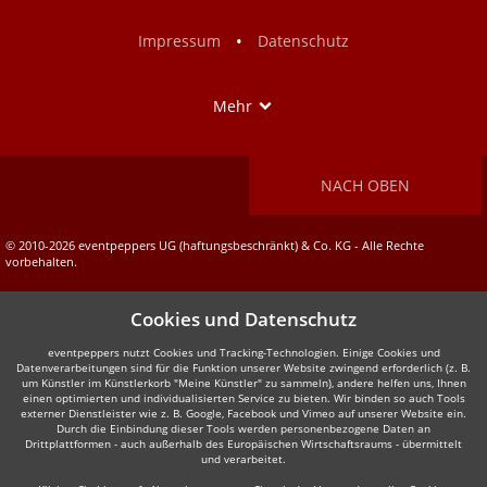
Facebook
Instagram
•
Impressum
Datenschutz
Show
Mehr
NACH OBEN
© 2010-2026 eventpeppers UG (haftungsbeschränkt) & Co. KG - Alle Rechte
vorbehalten.
Cookies und Datenschutz
eventpeppers nutzt Cookies und Tracking-Technologien. Einige Cookies und
Datenverarbeitungen sind für die Funktion unserer Website zwingend erforderlich (z. B.
um Künstler im Künstlerkorb "Meine Künstler" zu sammeln), andere helfen uns, Ihnen
einen optimierten und individualisierten Service zu bieten. Wir binden so auch Tools
externer Dienstleister wie z. B. Google, Facebook und Vimeo auf unserer Website ein.
Durch die Einbindung dieser Tools werden personenbezogene Daten an
Drittplattformen - auch außerhalb des Europäischen Wirtschaftsraums - übermittelt
und verarbeitet.