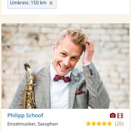
Umkreis: 150 km zurücksetzen
Umkreis: 150 km
Diese
Di
Philipp Schoof
Künst
Kü
(26)
5,0
Einzelmusiker, Saxophon
stellt
ste
von