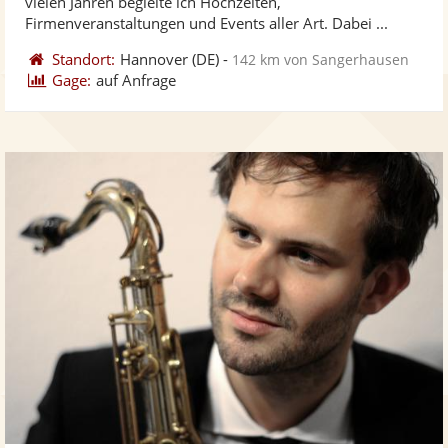
vielen Jahren begleite ich Hochzeiten,
bereit
ber
Sternen
Firmenveranstaltungen und Events aller Art. Dabei ...
Standort:
Hannover
(DE)
-
142 km von Sangerhausen
Gage:
auf Anfrage