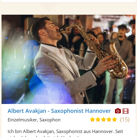
Diese
Di
Albert Avakjan - Saxophonist Hannover
Künst
Kü
(15)
5,0
Einzelmusiker, Saxophon
stellt
ste
von
Ich bin Albert Avakjan, Saxophonist aus Hannover. Seit
Fotos
Vi
5