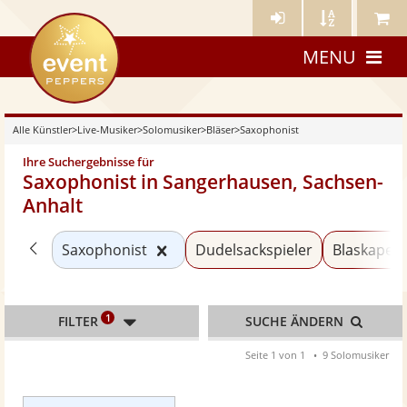
Künstler-
Künstler
Meine
eventpeppers
Login
A-
Künstle
MENU
Z
Alle Künstler
>
Live-Musiker
>
Solomusiker
>
Bläser
>
Saxophonist
Ihre Suchergebnisse für
Saxophonist in Sangerhausen, Sachsen-
Anhalt
Zurück zu «Bläser»
Kategorie «Saxophonist» zurücks
Saxophonist
Dudelsackspieler
Blaskapell
1
FILTER
SUCHE ÄNDERN
Seite 1 von 1
9 Solomusiker