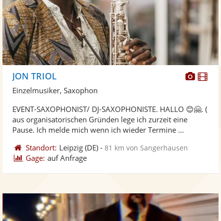
Diese
Di
JON TRIOL
Künst
Kü
Einzelmusiker, Saxophon
stellt
ste
EVENT-SAXOPHONIST/ DJ-SAXOPHONISTE. HALLO 😊🤗. (
Fotos
Vi
aus organisatorischen Gründen lege ich zurzeit eine
bereit
ber
Pause. Ich melde mich wenn ich wieder Termine ...
Standort:
Leipzig
(DE)
-
81 km von Sangerhausen
Gage:
auf Anfrage