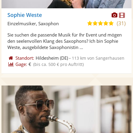
Diese
Di
Sophie Weste
Künst
Kü
(31)
5,0
Einzelmusiker, Saxophon
stellt
ste
von
Sie suchen die passende Musik für Ihr Event und mögen
Fotos
Vi
5
den seelenvollen Klang des Saxophons? Ich bin Sophie
bereit
ber
Sternen
Weste, ausgebildete Saxophonistin ...
Standort:
Hildesheim
(DE)
-
113 km von Sangerhausen
Gage:
€
(bis ca. 500 € pro Auftritt)