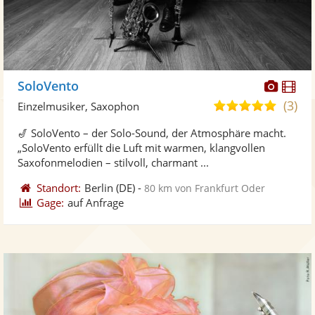
Diese
Di
SoloVento
Künst
Kü
(3)
5,0
Einzelmusiker, Saxophon
stellt
ste
von
🎷 SoloVento – der Solo-Sound, der Atmosphäre macht.
Fotos
Vi
5
„SoloVento erfüllt die Luft mit warmen, klangvollen
bereit
ber
Sternen
Saxofonmelodien – stilvoll, charmant ...
Standort:
Berlin
(DE)
-
80 km von Frankfurt Oder
Gage:
auf Anfrage