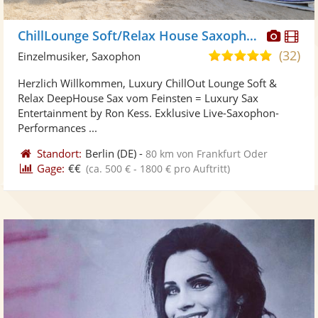
Diese
Di
ChillLounge Soft/Relax House Saxophonist
Künst
Kü
(32)
5,0
Einzelmusiker, Saxophon
stellt
ste
von
Herzlich Willkommen, Luxury ChillOut Lounge Soft &
Fotos
Vi
5
Relax DeepHouse Sax vom Feinsten = Luxury Sax
bereit
ber
Sternen
Entertainment by Ron Kess. Exklusive Live-Saxophon-
Performances ...
Standort:
Berlin
(DE)
-
80 km von Frankfurt Oder
Gage:
€€
(ca. 500 € - 1800 € pro Auftritt)