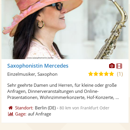
Diese
Di
Saxophonistin Mercedes
Künst
Kü
(1)
5,0
Einzelmusiker, Saxophon
stellt
ste
von
Sehr geehrte Damen und Herren, für kleine oder große
Fotos
Vi
5
Anfragen, Dinnerveranstaltungen und Online-
bereit
ber
Sternen
Präsentationen, Wohnzimmerkonzerte, Hof-Konzerte, ...
Standort:
Berlin
(DE)
-
80 km von Frankfurt Oder
Gage:
auf Anfrage