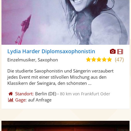
Diese
Di
Lydia Harder Diplomsaxophonistin
Künst
Kü
(47)
5,0
Einzelmusiker, Saxophon
stellt
ste
von
Die studierte Saxophonistin und Sängerin verzaubert
Fotos
Vi
5
jedes Event mit einer stilvollen Mischung aus den
bereit
ber
Sternen
Klassikern der Swingära, den schönsten ...
Standort:
Berlin
(DE)
-
80 km von Frankfurt Oder
Gage:
auf Anfrage