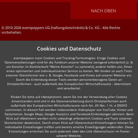
NACH OBEN
© 2010-2026 eventpeppers UG (haftungsbeschränkt) & Co. KG - Alle Rechte
vorbehalten.
Cookies und Datenschutz
eventpeppers nutzt Cookies und Tracking-Technologien. Einige Cookies und
Datenverarbeitungen sind für die Funktion unserer Website zwingend erforderlich (z. B.
um Künstler im Künstlerkorb "Meine Künstler" zu sammeln), andere helfen uns, Ihnen
einen optimierten und individualisierten Service zu bieten. Wir binden so auch Tools
externer Dienstleister wie z. B. Google, Facebook und Vimeo auf unserer Website ein.
Durch die Einbindung dieser Tools werden personenbezogene Daten an
Drittplattformen - auch außerhalb des Europäischen Wirtschaftsraums - übermittelt
und verarbeitet.
Klicken Sie bitte auf «Akzeptieren», wenn Sie mit der Verwendung aller Cookies
einverstanden sind und in die Datenverarbeitung durch Drittplattformen auch
außerhalb des Europäischen Wirtschaftsraums nach Art. 49 Abs. 1 lit. a DSGVO
zustimmen. In diesem Fall werden insbesondere Videoplayer von YouTube, Vimeo und
Dailymotion, Google Maps, Google Analytics und Facebook-Einbindungen aktiviert. Beim
Klick auf «Ablehnen» werden nicht unbedingt erforderlich Cookies und Tools externer
Dienstleister deaktiviert. Durch einen Klick auf «Datenschutz-Einstellungen» können Sie
individuelle Einstellungen treffen und bereits erteilte Einwilligungen widerrufen. Diese
Einstellungen erreichen Sie auch jederzeit über den Link «Datenschutz» im Footer
unserer Website.