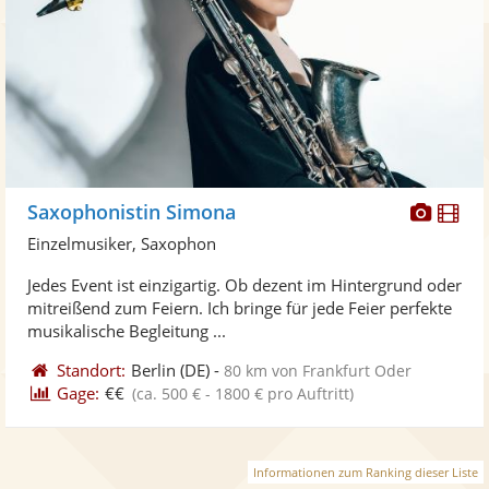
Diese
Di
Saxophonistin Simona
Künst
Kü
Einzelmusiker, Saxophon
stellt
ste
Jedes Event ist einzigartig. Ob dezent im Hintergrund oder
Fotos
Vi
mitreißend zum Feiern. Ich bringe für jede Feier perfekte
bereit
ber
musikalische Begleitung ...
Standort:
Berlin
(DE)
-
80 km von Frankfurt Oder
Gage:
€€
(ca. 500 € - 1800 € pro Auftritt)
Informationen zum Ranking dieser Liste