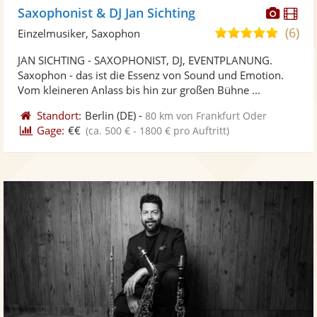
Diese
Di
Saxophonist & DJ Jan Sichting
Künst
Kü
(6)
5,0
Einzelmusiker, Saxophon
stellt
ste
von
JAN SICHTING - SAXOPHONIST, DJ, EVENTPLANUNG.
Fotos
Vi
5
Saxophon - das ist die Essenz von Sound und Emotion.
bereit
ber
Sternen
Vom kleineren Anlass bis hin zur großen Bühne ...
Standort:
Berlin
(DE)
-
80 km von Frankfurt Oder
Gage:
€€
(ca. 500 € - 1800 € pro Auftritt)