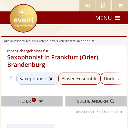
Künstler-
Künstler
Meine
eventpeppers
Login
A-
Künstle
MENU
Z
Alle Künstler
>
Live-Musiker
>
Solomusiker
>
Bläser
>
Saxophonist
Ihre Suchergebnisse für
Saxophonist in Frankfurt (Oder),
Brandenburg
Zurück zu «Bläser»
Kategorie «Saxophonist» zurücks
Saxophonist
Bläser-Ensemble
Dudelsacks
1
FILTER
SUCHE ÄNDERN
Seite 1 von 1
12 Solomusiker