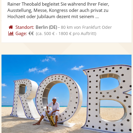
Rainer Theobald begleitet Sie während Ihrer Feier,
Fotos
Vi
5
Ausstellung, Messe, Kongress oder auch privat zu
bereit
ber
Sternen
Hochzeit oder Jubiläum dezent mit seinem ...
Standort:
Berlin
(DE)
-
80 km von Frankfurt Oder
Gage:
€€
(ca. 500 € - 1800 € pro Auftritt)