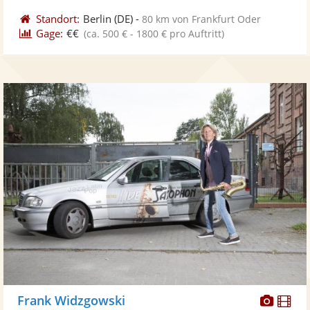
Standort:
Berlin
(DE)
-
80 km von Frankfurt Oder
Gage:
€€
(ca. 500 € - 1800 € pro Auftritt)
Diese
Di
Frank Widzgowski