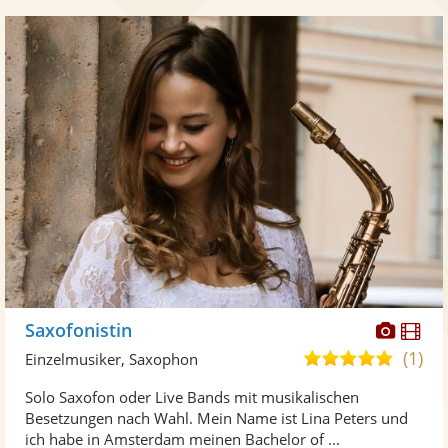
Diese
Di
Saxofonistin
Künst
Kü
(1)
5,0
Einzelmusiker, Saxophon
stellt
ste
von
Solo Saxofon oder Live Bands mit musikalischen
Fotos
Vi
5
Besetzungen nach Wahl. Mein Name ist Lina Peters und
bereit
ber
Sternen
ich habe in Amsterdam meinen Bachelor of ...