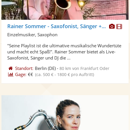
Diese
Di
Rainer Sommer - Saxofonist, Sänger + DJ
Künst
Kü
Einzelmusiker, Saxophon
stellt
ste
"Seine Playlist ist die ultimative musikalische Wundertüte
Fotos
Vi
und macht echt Spaß!". Rainer Sommer bietet als Live-
bereit
ber
Saxofonist, Sänger und DJ die ...
Standort:
Berlin
(DE)
-
80 km von Frankfurt Oder
Gage:
€€
(ca. 500 € - 1800 € pro Auftritt)