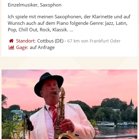
Künst
Kü
Einzelmusiker, Saxophon
stellt
ste
Ich spiele mit meinen Saxophonen, der Klarinette und auf
Fotos
Vi
Wunsch auch auf dem Piano folgende Genre: Jazz, Latin,
bereit
ber
Pop, Chill Out, Rock, Klassik. ...
Standort:
Cottbus
(DE)
-
67 km von Frankfurt Oder
Gage:
auf Anfrage