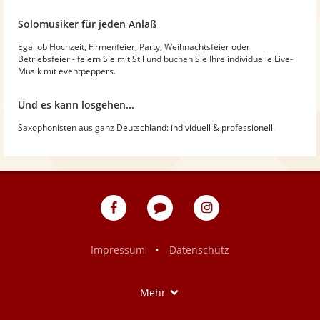
Solomusiker für jeden Anlaß
Egal ob Hochzeit, Firmenfeier, Party, Weihnachtsfeier oder
Betriebsfeier - feiern Sie mit Stil und buchen Sie Ihre individuelle Live-
Musik mit eventpeppers.
Und es kann losgehen...
Saxophonisten aus ganz Deutschland: individuell & professionell.
eventpeppers
Blog
eventpeppers
auf
auf
Facebook
Instagram
•
Impressum
Datenschutz
Show
Mehr