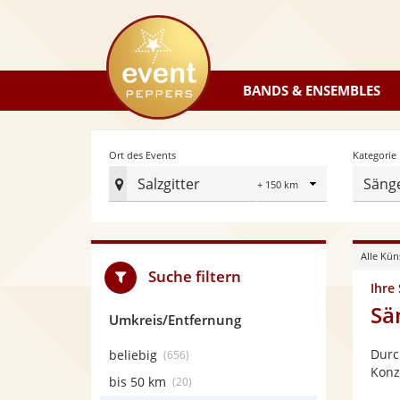
eventpeppers
BANDS & ENSEMBLES
Radius
Ort des Events
Kategorie
Salzgitter
Säng
Ort
des
Events
Alle Kün
festlegen
Suche filtern
Ihre
Sä
Umkreis/Entfernung
Durc
beliebig
(656)
Konz
bis 50 km
(20)