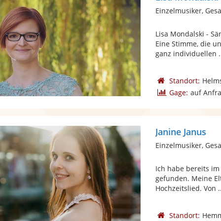
Einzelmusiker, Ges
Lisa Mondalski - Sä
Eine Stimme, die un
ganz individuellen .
Standort:
Helm
Gage:
auf Anfr
Janine Janus
Einzelmusiker, Ges
Ich habe bereits i
gefunden. Meine Elte
Hochzeitslied. Von .
Standort:
Hemm