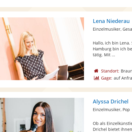
Lena Niederau
Einzelmusiker, Ges
Hallo, ich bin Lena
Hamburg bin ich ber
tätig. Mit ...
Standort:
Brau
Gage:
auf Anfr
Alyssa Drichel
Einzelmusiker, Pop
Ob als Einzelkünstl
Drichel bietet ihn