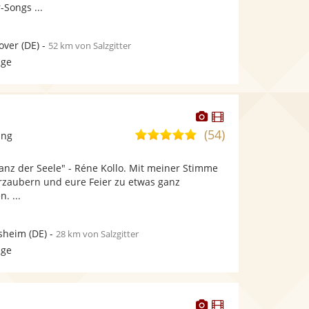
-Songs ...
over
(DE)
-
52 km von Salzgitter
age
Dieser
Dieser
Künstler
Künstler
(54)
5,0
ang
stellt
stellt
von
Fotos
Videos
lanz der Seele" - Réne Kollo. Mit meiner Stimme
5
bereit.
bereit.
rzaubern und eure Feier zu etwas ganz
Sternen
. ...
sheim
(DE)
-
28 km von Salzgitter
age
Dieser
Dieser