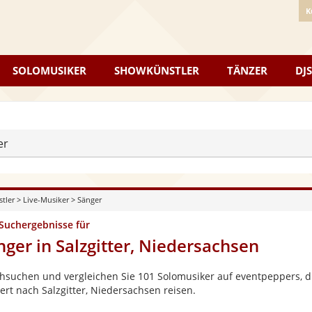
K
SOLOMUSIKER
SHOWKÜNSTLER
TÄNZER
DJS
er
stler
>
Live-Musiker
>
Sänger
 Suchergebnisse für
nger in Salzgitter, Niedersachsen
hsuchen und vergleichen Sie 101 Solomusiker auf eventpeppers, di
ert nach Salzgitter, Niedersachsen reisen.