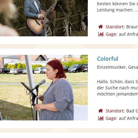
besten können Sie 
Leistung machen. ..
Standort:
Brau
Gage:
auf Anfr
Colorful
Einzelmusiker, Ges
Hallo. Schön, dass 
der Suche nach musi
möchten jemandem 
Standort:
Bad 
Gage:
auf Anfr