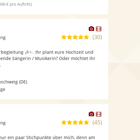
 500 € pro Auftritt)
Dieser
Dieser
Künstler
Künstler
(30)
5,0
ang
stellt
stellt
von
Fotos
Videos
rbegleitung 🎶✨. Ihr plant eure Hochzeit und
5
bereit.
bereit.
sende Sängerin / Musikerin? Oder möchtet ihr
Sternen
.
nschweig
(DE)
age
Dieser
Dieser
Künstler
Künstler
(45)
5,0
ang
stellt
stellt
von
Fotos
Videos
 nur ein paar Stichpunkte über mich, denn am
5