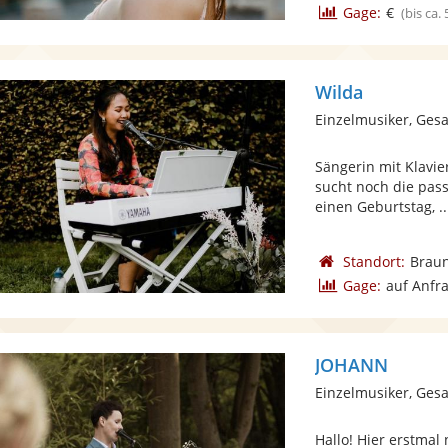
Gage:
€
(bis ca.
Wilda
Einzelmusiker, Ges
Sängerin mit Klavie
sucht noch die pas
einen Geburtstag, ..
Standort:
Brau
Gage:
auf Anfr
JOHANN
Einzelmusiker, Ges
Hallo! Hier erstmal