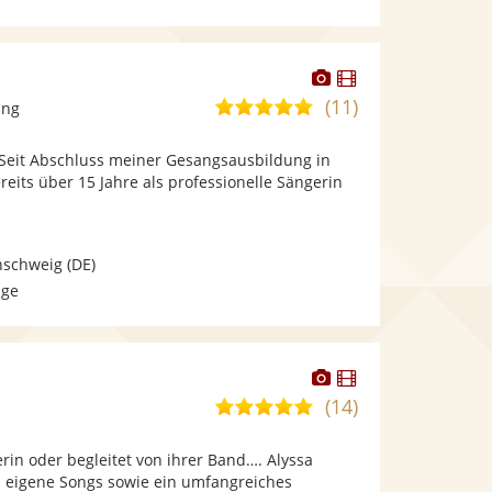
Dieser
Dieser
Künstler
Künstler
(11)
5,0
ang
stellt
stellt
von
Fotos
Videos
. Seit Abschluss meiner Gesangsausbildung in
5
bereit.
bereit.
eits über 15 Jahre als professionelle Sängerin
Sternen
nschweig
(DE)
age
Dieser
Dieser
Künstler
Künstler
(14)
5,0
stellt
stellt
von
Fotos
Videos
erin oder begleitet von ihrer Band…. Alyssa
5
bereit.
bereit.
en eigene Songs sowie ein umfangreiches
Sternen