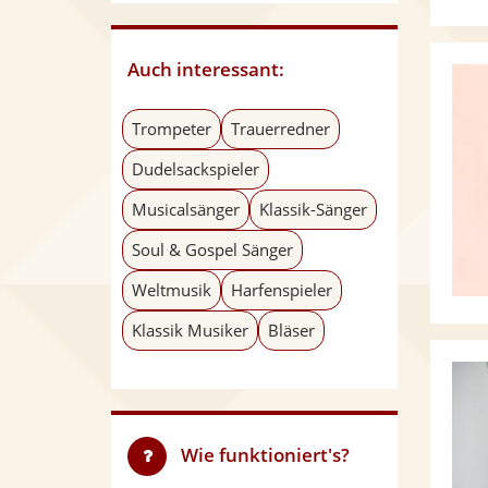
Auch interessant:
Trompeter
Trauerredner
Dudelsackspieler
Musicalsänger
Klassik-Sänger
Soul & Gospel Sänger
Weltmusik
Harfenspieler
Klassik Musiker
Bläser
Wie funktioniert's?