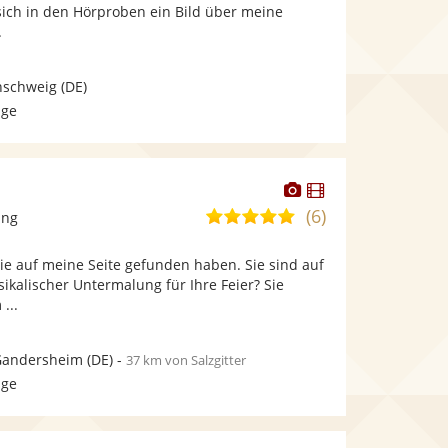
bereit.
bereit.
sich in den Hörproben ein Bild über meine
Sternen
.
nschweig
(DE)
age
Dieser
Dieser
Künstler
Künstler
(6)
5,0
ang
stellt
stellt
von
Fotos
Videos
Sie auf meine Seite gefunden haben. Sie sind auf
5
bereit.
bereit.
kalischer Untermalung für Ihre Feier? Sie
Sternen
...
Gandersheim
(DE)
-
37 km von Salzgitter
age