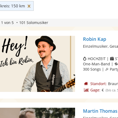
Umkreis: 150 km zurücksetzen
reis: 150 km
 1 von 5
101 Solomusiker
Robin Kap
Einzelmusiker, Ges
💍 HOCHZEIT | 🏙️ S
One-Man-Band | 🔁 L
300 Songs | 🎉 Party.
Standort:
Brau
Gage:
€
(bis ca.
Martin Thomas