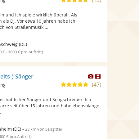
ang
stellt
stellt
von
Fotos
Videos
n und ich spiele wirklich überall. Als
5
bereit.
bereit.
 als DJ. Vor etwa 10 Jahren habe ich
Sternen
ch von Straßenmusik ...
nschweig
(DE)
0 € - 1800 € pro Auftritt)
Dieser
Dieser
eits-) Sänger
Künstler
Künstler
(47)
5,0
ang
stellt
stellt
von
Fotos
Videos
enschaftlicher Sänger und Songschreiber. Ich
5
bereit.
bereit.
tarre seit über 15 Jahren und habe ebensolange
Sternen
.
sheim
(DE)
-
28 km von Salzgitter
 500 € pro Auftritt)