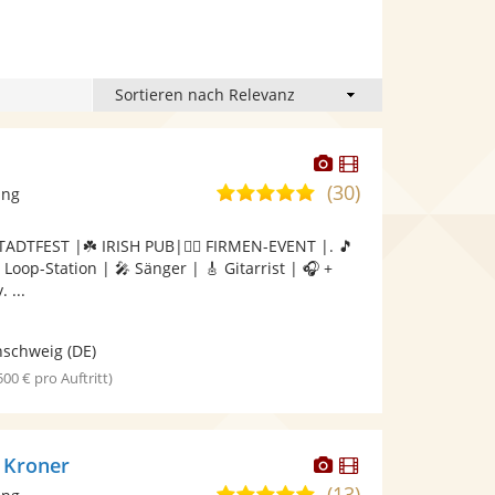
Dieser
Dieser
Künstler
Künstler
(30)
5,0
ang
stellt
stellt
von
Fotos
Videos
TADTFEST |☘️ IRISH PUB|🤵‍♂️ FIRMEN-EVENT |. 🎵
5
bereit.
bereit.
oop-Station | 🎤 Sänger | 🎸 Gitarrist | 🎧 +
Sternen
 ...
nschweig
(DE)
 500 € pro Auftritt)
Dieser
Dieser
 Kroner
Künstler
Künstler
(13)
5,0