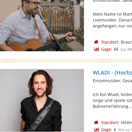
Einzelmusiker, Ges
Mein Name ist Marti
Livemusiker. Danach
angefangen, nur no
Standort:
Brau
Gage:
€€
(ca. 50
WLADI - (Hochz
Einzelmusiker, Ges
Ich bin Wladi, leid
singe und spiele Gi
Bühnenerfahrung ..
Standort:
Hilde
Gage:
€
(bis ca.