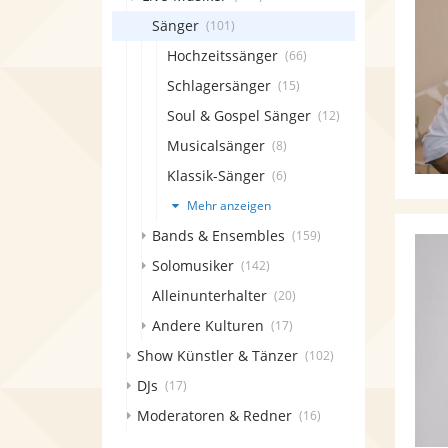
Sänger
(101)
Hochzeitssänger
(66)
Schlagersänger
(15)
Soul & Gospel Sänger
(12)
Musicalsänger
(8)
Klassik-Sänger
(6)
Mehr anzeigen
Bands & Ensembles
(159)
Solomusiker
(142)
Alleinunterhalter
(20)
Andere Kulturen
(17)
Show Künstler & Tänzer
(102)
DJs
(17)
Moderatoren & Redner
(16)