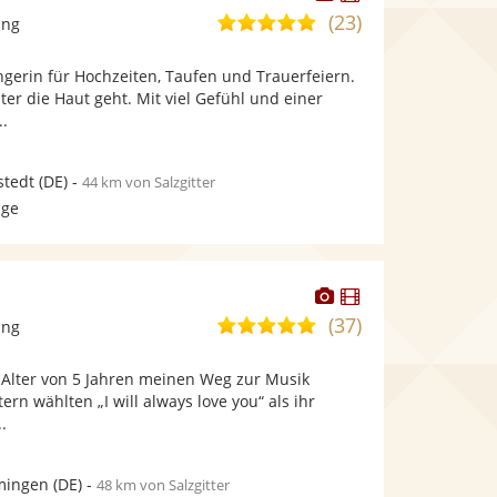
Künstler
Künstler
(23)
5,0
ang
stellt
stellt
von
Fotos
Videos
ngerin für Hochzeiten, Taufen und Trauerfeiern.
5
bereit.
bereit.
ter die Haut geht. Mit viel Gefühl und einer
Sternen
..
stedt
(DE)
-
44 km von Salzgitter
age
Dieser
Dieser
Künstler
Künstler
(37)
5,0
ang
stellt
stellt
von
Fotos
Videos
m Alter von 5 Jahren meinen Weg zur Musik
5
bereit.
bereit.
rn wählten „I will always love you“ als ihr
Sternen
..
ingen
(DE)
-
48 km von Salzgitter