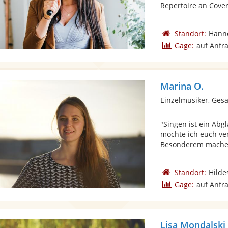
Repertoire an Cover
Standort:
Hann
Gage:
auf Anfr
Marina O.
Einzelmusiker, Ges
"Singen ist ein Abg
möchte ich euch ve
Besonderem machen
Standort:
Hilde
Gage:
auf Anfr
Lisa Mondalski