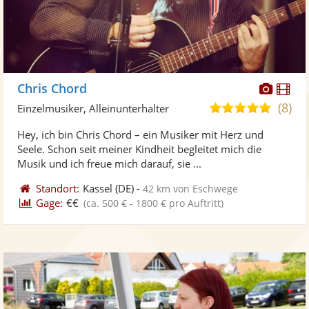
Diese
Di
Chris Chord
Künst
Kü
(8)
5,0
Einzelmusiker, Alleinunterhalter
stellt
ste
von
Hey, ich bin Chris Chord – ein Musiker mit Herz und
Fotos
Vi
5
Seele. Schon seit meiner Kindheit begleitet mich die
bereit
ber
Sternen
Musik und ich freue mich darauf, sie ...
Standort:
Kassel
(DE)
-
42 km von Eschwege
Gage:
€€
(ca. 500 € - 1800 € pro Auftritt)