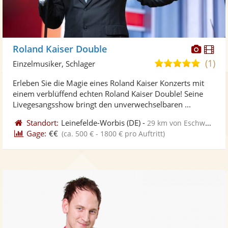
Diese
Di
Roland Kaiser Double
Künst
Kü
(1)
5,0
Einzelmusiker, Schlager
stellt
ste
von
Erleben Sie die Magie eines Roland Kaiser Konzerts mit
Fotos
Vi
5
einem verblüffend echten Roland Kaiser Double! Seine
bereit
ber
Sternen
Livegesangsshow bringt den unverwechselbaren ...
Standort:
Leinefelde-Worbis
(DE)
-
29 km von Eschwege
Gage:
€€
(ca. 500 € - 1800 € pro Auftritt)