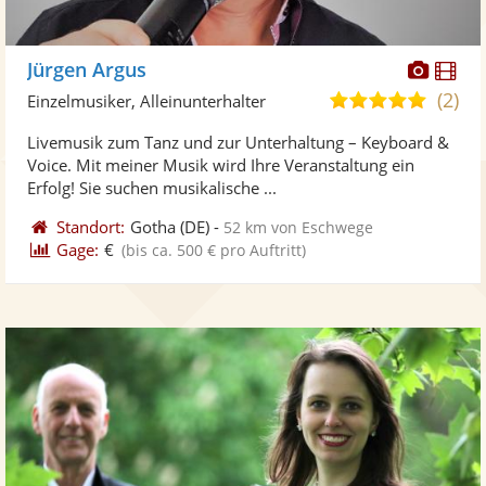
Diese
Di
Jürgen Argus
Künst
Kü
(2)
5,0
Einzelmusiker, Alleinunterhalter
stellt
ste
von
Livemusik zum Tanz und zur Unterhaltung – Keyboard &
Fotos
Vi
5
Voice. Mit meiner Musik wird Ihre Veranstaltung ein
bereit
ber
Sternen
Erfolg! Sie suchen musikalische ...
Standort:
Gotha
(DE)
-
52 km von Eschwege
Gage:
€
(bis ca. 500 € pro Auftritt)