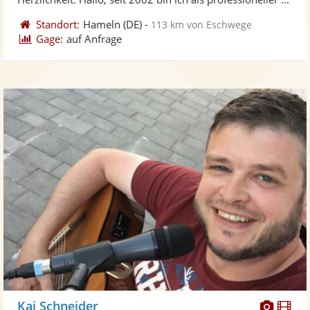
Standort:
Hameln
(DE)
-
113 km von Eschwege
Gage:
auf Anfrage
Diese
Di
Kai Schneider