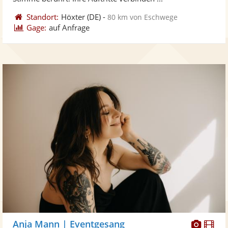
Standort:
Höxter
(DE)
-
80 km von Eschwege
Gage:
auf Anfrage
Diese
Di
Anja Mann | Eventgesang