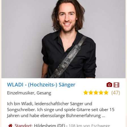
Diese
Di
WLADI - (Hochzeits-) Sänger
Künst
Kü
(47)
5,0
Einzelmusiker, Gesang
stellt
ste
von
Ich bin Wladi, leidenschaftlicher Sänger und
Fotos
Vi
5
Songschreiber. Ich singe und spiele Gitarre seit über 15
bereit
ber
Sternen
Jahren und habe ebensolange Bühnenerfahrung ...
Standort:
Hildesheim
(DE)
-
108 km von Eschwege