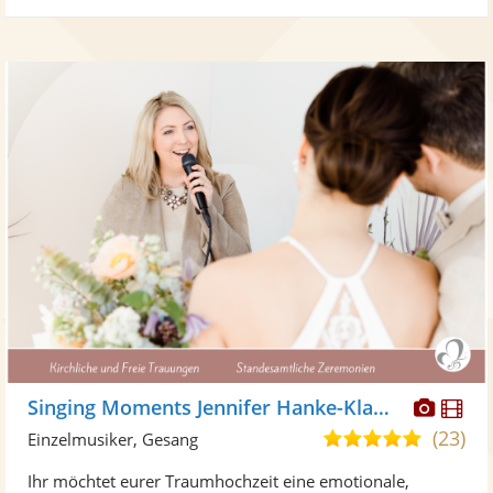
Diese
Di
Singing Moments Jennifer Hanke-Klawitter
Künst
Kü
(23)
5,0
Einzelmusiker, Gesang
stellt
ste
von
Ihr möchtet eurer Traumhochzeit eine emotionale,
Fotos
Vi
5