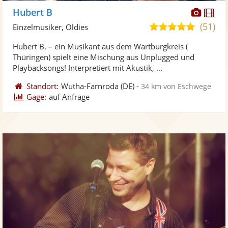
Diese
Di
Hubert B
Künst
Kü
(51)
5,0
Einzelmusiker, Oldies
stellt
ste
von
Hubert B. – ein Musikant aus dem Wartburgkreis (
Fotos
Vi
5
Thüringen) spielt eine Mischung aus Unplugged und
bereit
ber
Sternen
Playbacksongs! Interpretiert mit Akustik, ...
Standort:
Wutha-Farnroda
(DE)
-
34 km von Eschwege
Gage:
auf Anfrage