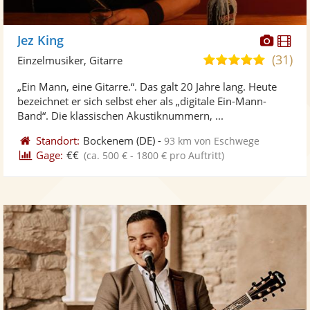
Diese
Di
Jez King
Künst
Kü
(31)
5,0
Einzelmusiker, Gitarre
stellt
ste
von
„Ein Mann, eine Gitarre.“. Das galt 20 Jahre lang. Heute
Fotos
Vi
5
bezeichnet er sich selbst eher als „digitale Ein-Mann-
bereit
ber
Sternen
Band“. Die klassischen Akustiknummern, ...
Standort:
Bockenem
(DE)
-
93 km von Eschwege
Gage:
€€
(ca. 500 € - 1800 € pro Auftritt)