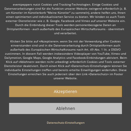
eventpeppers nutzt Cookies und Tracking-Technologien. Einige Cookies und
Datenverarbeitungen sind für die Funktion unserer Website zwingend erforderlich (z. B.
um Künstler im Künstlerkorb "Meine Künstler" zu sammeln), andere helfen uns, Ihnen
Trompeter
Dudelsackspieler
Musicalsänger
Klassi
einen optimierten und individualisierten Service zu bieten. Wir binden so auch Tools
externer Dienstleister wie z. B. Google, Facebook und Vimeo auf unserer Website ein.
Durch die Einbindung dieser Tools werden personenbezogene Daten an
Drittplattformen - auch außerhalb des Europäischen Wirtschaftsraums - übermittelt
und verarbeitet.
Klicken Sie bitte auf «Akzeptieren», wenn Sie mit der Verwendung aller Cookies
einverstanden sind und in die Datenverarbeitung durch Drittplattformen auch
außerhalb des Europäischen Wirtschaftsraums nach Art. 49 Abs. 1 lit. a DSGVO
Wie funktioniert's?
zustimmen. In diesem Fall werden insbesondere Videoplayer von YouTube, Vimeo und
Dailymotion, Google Maps, Google Analytics und Facebook-Einbindungen aktiviert. Beim
Klick auf «Ablehnen» werden nicht unbedingt erforderlich Cookies und Tools externer
1. Kostenlos anfragen
Dienstleister deaktiviert. Durch einen Klick auf «Datenschutz-Einstellungen» können Sie
individuelle Einstellungen treffen und bereits erteilte Einwilligungen widerrufen. Diese
Starten Sie mit dem Button 'Kostenlos anfragen' eine Anfrage an die für
Einstellungen erreichen Sie auch jederzeit über den Link «Datenschutz» im Footer
unserer Website.
Sie interessanten Solomusiker - also z. B. bestimmte Sänger. Diesen
Button finden Sie auf den jeweiligen Künstler-Profil-Seiten der Musiker.
Akzeptieren
2. Angebote erhalten & Details besprechen
Sie erhalten Angebote Ihrer angefragten Sänger. Nutzen Sie die
Ablehnen
Funktionen der eventpeppers-Plattform oder telefonieren Sie direkt mit
den Sängern um weitere Details, die Gage sowie spezielle Wünsche zu
besprechen.
Datenschutz-Einstellungen