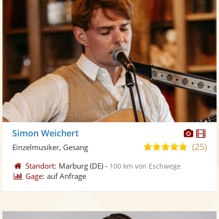
Diese
Di
Simon Weichert
Künst
Kü
(25)
5,0
Einzelmusiker, Gesang
stellt
ste
von
Standort:
Marburg
(DE)
-
100 km von Eschwege
Fotos
Vi
5
Gage:
auf Anfrage
bereit
ber
Sternen