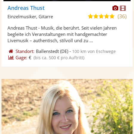
Diese
Di
Andreas Thust
Künst
Kü
(36)
4,9
Einzelmusiker, Gitarre
stellt
ste
von
Andreas Thust - Musik, die berührt. Seit vielen Jahren
Fotos
Vi
5
begleite ich Veranstaltungen mit handgemachter
bereit
ber
Sternen
Livemusik – authentisch, stilvoll und zu ...
Standort:
Ballenstedt
(DE)
-
100 km von Eschwege
Gage:
€
(bis ca. 500 € pro Auftritt)