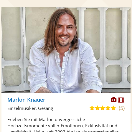
Diese
Di
Marlon Knauer
Künst
Kü
(5)
5,0
Einzelmusiker, Gesang
stellt
ste
von
Erleben Sie mit Marlon unvergessliche
Fotos
Vi
5
Hochzeitsmomente voller Emotionen, Exklusivität und
bereit
ber
Sternen
Herzlichkeit. Hallo, seit 2002 bin ich als professioneller ...