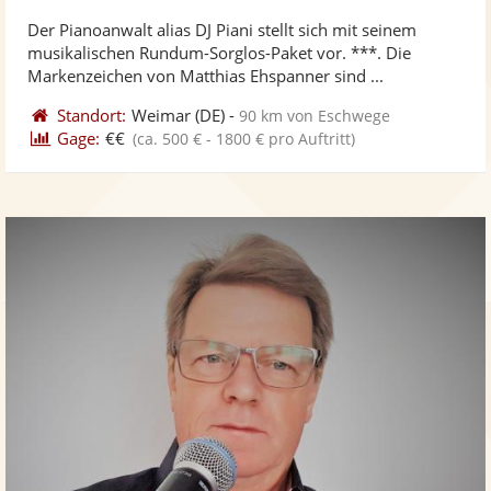
stellt
ste
von
Der Pianoanwalt alias DJ Piani stellt sich mit seinem
Fotos
Vi
5
musikalischen Rundum-Sorglos-Paket vor. ***. Die
bereit
ber
Sternen
Markenzeichen von Matthias Ehspanner sind ...
Standort:
Weimar
(DE)
-
90 km von Eschwege
Gage:
€€
(ca. 500 € - 1800 € pro Auftritt)