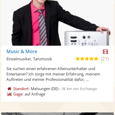
Di
Music & More
Kü
(21)
5,0
Einzelmusiker, Tanzmusik
ste
von
Sie suchen einen erfahrenen Alleinunterhalter und
Vi
5
Entertainer? Ich sorge mit meiner Erfahrung, meinem
ber
Sternen
Auftreten und meiner Professionalität dafür, ...
Standort:
Melsungen
(DE)
-
36 km von Eschwege
Gage:
auf Anfrage