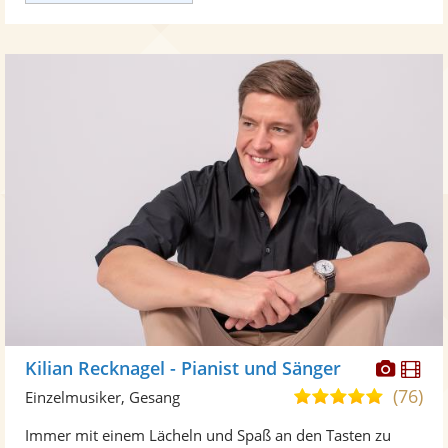
Diese
Di
Kilian Recknagel - Pianist und Sänger
Künst
Kü
(76)
5,0
Einzelmusiker, Gesang
stellt
ste
von
Immer mit einem Lächeln und Spaß an den Tasten zu
Fotos
Vi
5