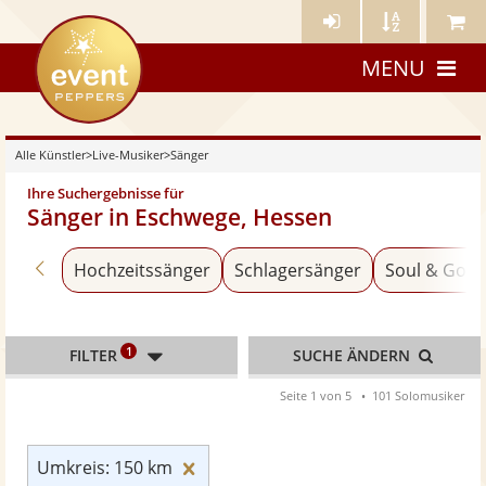
Künstler-
Künstler
Meine
eventpeppers
Login
A-
Künstle
MENU
Z
Alle Künstler
>
Live-Musiker
>
Sänger
Ihre Suchergebnisse für
Sänger in Eschwege, Hessen
Zurück zu «Live-Musiker»
Hochzeitssänger
Schlagersänger
Soul & Gosp
1
FILTER
SUCHE ÄNDERN
Seite 1 von 5
101 Solomusiker
Umkreis: 150 km zurücksetzen
Umkreis: 150 km