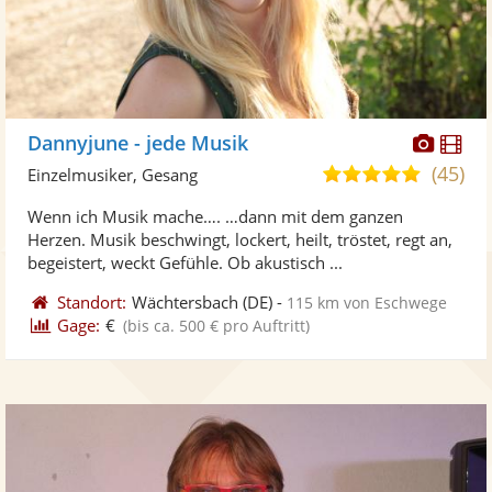
Diese
Di
Dannyjune - jede Musik
Künst
Kü
(45)
5,0
Einzelmusiker, Gesang
stellt
ste
von
Wenn ich Musik mache…. …dann mit dem ganzen
Fotos
Vi
5
Herzen. Musik beschwingt, lockert, heilt, tröstet, regt an,
bereit
ber
Sternen
begeistert, weckt Gefühle. Ob akustisch ...
Standort:
Wächtersbach
(DE)
-
115 km von Eschwege
Gage:
€
(bis ca. 500 € pro Auftritt)