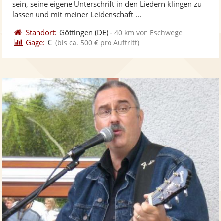
sein, seine eigene Unterschrift in den Liedern klingen zu
bereit
ber
Sternen
lassen und mit meiner Leidenschaft ...
Standort:
Göttingen
(DE)
-
40 km von Eschwege
Gage:
€
(bis ca. 500 € pro Auftritt)