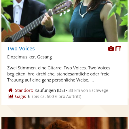
Diese
Di
Two Voices
Künst
Kü
Einzelmusiker, Gesang
stellt
ste
Zwei Stimmen, eine Gitarre: Two Voices. Two Voices
Fotos
Vi
begleiten Ihre kirchliche, standesamtliche oder freie
bereit
ber
Trauung auf eine ganz persönliche Weise. ...
Standort:
Kaufungen
(DE)
-
33 km von Eschwege
Gage:
€
(bis ca. 500 € pro Auftritt)