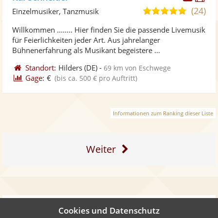
Künst
Kü
(24)
4,8
Einzelmusiker, Tanzmusik
stellt
ste
von
Willkommen ........ Hier finden Sie die passende Livemusik
Fotos
Vi
5
für Feierlichkeiten jeder Art. Aus jahrelanger
bereit
ber
Sternen
Bühnenerfahrung als Musikant begeistere ...
Standort:
Hilders
(DE)
-
69 km von Eschwege
Gage:
€
(bis ca. 500 € pro Auftritt)
Informationen zum Ranking dieser Liste
Weiter
Cookies und Datenschutz
Auch interessant: