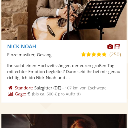
Diese
Di
NICK NOAH
Künst
Kü
(250)
5,0
Einzelmusiker, Gesang
stellt
ste
von
Ihr sucht einen Hochzeitssänger, der euren großen Tag
Fotos
Vi
5
mit echter Emotion begleitet? Dann seid ihr bei mir genau
bereit
ber
Sternen
richtig! Ich bin Nick Noah und ...
Standort:
Salzgitter
(DE)
-
107 km von Eschwege
Gage:
€
(bis ca. 500 € pro Auftritt)