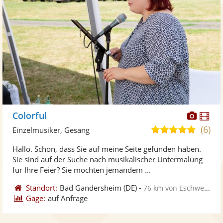
Diese
Di
Colorful
Künst
Kü
(6)
5,0
Einzelmusiker, Gesang
stellt
ste
von
Hallo. Schön, dass Sie auf meine Seite gefunden haben.
Fotos
Vi
5
Sie sind auf der Suche nach musikalischer Untermalung
bereit
ber
Sternen
für Ihre Feier? Sie möchten jemandem ...
Standort:
Bad Gandersheim
(DE)
-
76 km von Eschwege
Gage:
auf Anfrage