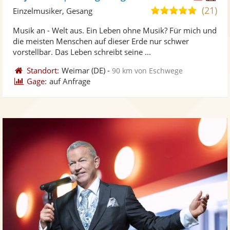
Künst
Kü
(21)
5,0
Einzelmusiker, Gesang
stellt
ste
von
Musik an - Welt aus. Ein Leben ohne Musik? Für mich und
Fotos
Vi
5
die meisten Menschen auf dieser Erde nur schwer
bereit
ber
Sternen
vorstellbar. Das Leben schreibt seine ...
Standort:
Weimar
(DE)
-
90 km von Eschwege
Gage:
auf Anfrage