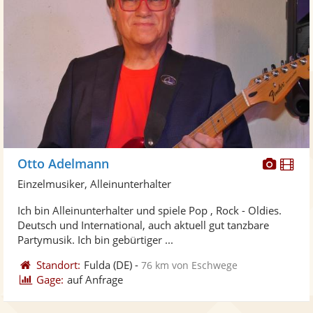
Diese
Di
Otto Adelmann
Künst
Kü
Einzelmusiker, Alleinunterhalter
stellt
ste
Ich bin Alleinunterhalter und spiele Pop , Rock - Oldies.
Fotos
Vi
Deutsch und International, auch aktuell gut tanzbare
bereit
ber
Partymusik. Ich bin gebürtiger ...
Standort:
Fulda
(DE)
-
76 km von Eschwege
Gage:
auf Anfrage