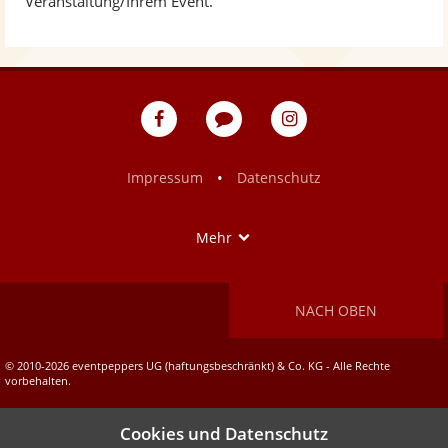
Veranstaltung/Ihrem Event.
eventpeppers
Blog
eventpeppers
auf
auf
Facebook
Instagram
•
Impressum
Datenschutz
Show
Mehr
NACH OBEN
© 2010-2026 eventpeppers UG (haftungsbeschränkt) & Co. KG - Alle Rechte
vorbehalten.
Cookies und Datenschutz