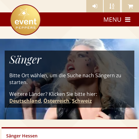
Künstler-
Künstler
Meine
eventpeppers
Login
A-
Künstle
MENU
Z
Sänger
Bitte Ort wählen, um die Suche nach Sängern zu
starten.
Weitere Länder? Klicken Sie
bitte
hier:
Deutschland
,
Österreich
,
Schweiz
Sänger Hessen