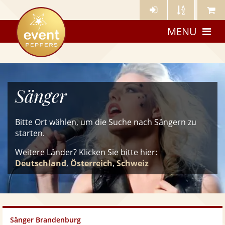
Künstler-
Künstler
Meine
eventpeppers
Login
A-
Künstle
MENU
Z
Sänger
Bitte Ort wählen, um die Suche nach Sängern zu
starten.
Weitere Länder? Klicken Sie
bitte
hier:
Deutschland
,
Österreich
,
Schweiz
Sänger Brandenburg