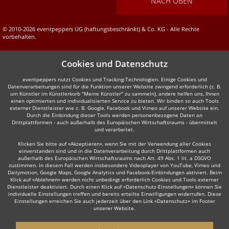
NACH OBEN
© 2010-2026 eventpeppers UG (haftungsbeschränkt) & Co. KG - Alle Rechte
vorbehalten.
Cookies und Datenschutz
eventpeppers nutzt Cookies und Tracking-Technologien. Einige Cookies und
Datenverarbeitungen sind für die Funktion unserer Website zwingend erforderlich (z. B.
um Künstler im Künstlerkorb "Meine Künstler" zu sammeln), andere helfen uns, Ihnen
einen optimierten und individualisierten Service zu bieten. Wir binden so auch Tools
externer Dienstleister wie z. B. Google, Facebook und Vimeo auf unserer Website ein.
Durch die Einbindung dieser Tools werden personenbezogene Daten an
Drittplattformen - auch außerhalb des Europäischen Wirtschaftsraums - übermittelt
und verarbeitet.
Klicken Sie bitte auf «Akzeptieren», wenn Sie mit der Verwendung aller Cookies
einverstanden sind und in die Datenverarbeitung durch Drittplattformen auch
außerhalb des Europäischen Wirtschaftsraums nach Art. 49 Abs. 1 lit. a DSGVO
zustimmen. In diesem Fall werden insbesondere Videoplayer von YouTube, Vimeo und
Dailymotion, Google Maps, Google Analytics und Facebook-Einbindungen aktiviert. Beim
Klick auf «Ablehnen» werden nicht unbedingt erforderlich Cookies und Tools externer
Dienstleister deaktiviert. Durch einen Klick auf «Datenschutz-Einstellungen» können Sie
individuelle Einstellungen treffen und bereits erteilte Einwilligungen widerrufen. Diese
Einstellungen erreichen Sie auch jederzeit über den Link «Datenschutz» im Footer
unserer Website.