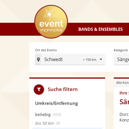
eventpeppers
BANDS & ENSEMBLES
Radius
Ort des Events
Kategorie
Schwedt
Säng
Ort
des
Events
Alle Kün
festlegen
Suche filtern
Ihre
Sä
Umkreis/Entfernung
Durc
beliebig
(533)
Konz
bis 50 km
(0)