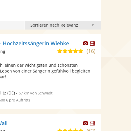
Dieser
Dieser
- Hochzeitssängerin Wiebke
Künstler
Künstler
(16)
5,0
ang
stellt
stellt
von
Fotos
Videos
h, einen der wichtigsten und schönsten
5
bereit.
bereit.
eben von einer Sängerin gefühlvoll begleiten
Sternen
r! ...
itz
(DE)
-
67 km von Schwedt
 500 € pro Auftritt)
Dieser
Dieser
all
Künstler
Künstler
(62)
5,0