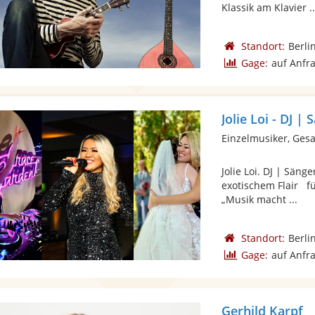
Klassik am Klavier ..
Standort:
Berli
Gage:
auf Anfr
Jolie Loi - DJ |
Einzelmusiker, Ges
Jolie Loi. DJ | Säng
exotischem Flair fü
„Musik macht ...
Standort:
Berli
Gage:
auf Anfr
Gerhild Karpf