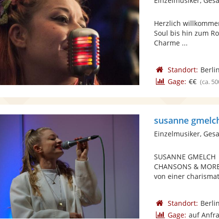
Einzelmusiker, Ges
Herzlich willkommen
Soul bis hin zum Ro
Charme ...
Standort:
Berli
Gage:
€€
(ca. 50
susanne gmelc
Einzelmusiker, Ges
SUSANNE GMELCH ||
CHANSONS & MORE. E
von einer charismat
Standort:
Berli
Gage:
auf Anfr