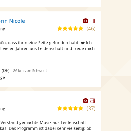
Dieser
Dieser
rin Nicole
Künstler
Künstler
(46)
5,0
ang
stellt
stellt
von
Fotos
Videos
chön, dass ihr meine Seite gefunden habt! ❤️ Ich
5
bereit.
bereit.
eit vielen Jahren aus Leidenschaft und freue mich
Sternen
n
(DE)
-
86 km von Schwedt
age
Dieser
Dieser
Künstler
Künstler
(37)
5,0
ang
stellt
stellt
von
Fotos
Videos
 Verstand gemachte Musik aus Leidenschaft -
5
bereit.
bereit.
kas. Das Programm ist dabei sehr vielseitig: ob
Sternen