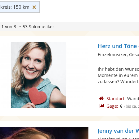
Umkreis: 150 km zurücksetzen
reis: 150 km
 1 von 3
53 Solomusiker
Herz und Töne 
Einzelmusiker, Ges
Ihr habt den Wunsc
Momente in eurem L
zu lassen? Wunderba
Standort:
Wandl
Gage:
€
(bis ca.
Jenny van der W