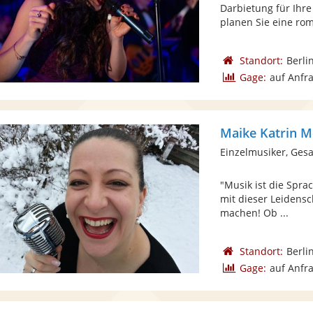
Darbietung für Ihre
planen Sie eine rom
Standort:
Berli
Gage:
auf Anfr
Maike Katrin M
Einzelmusiker, Ges
"Musik ist die Spra
mit dieser Leidens
machen! Ob ...
Standort:
Berli
Gage:
auf Anfr