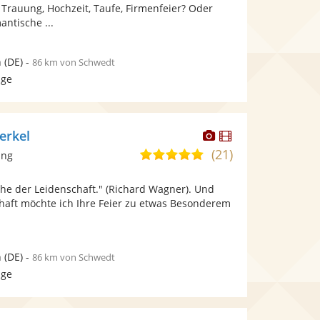
bereit.
bereit.
 Trauung, Hochzeit, Taufe, Firmenfeier? Oder
Sternen
antische ...
n
(DE)
-
86 km von Schwedt
age
Dieser
Dieser
erkel
Künstler
Künstler
(21)
5,0
ang
stellt
stellt
von
Fotos
Videos
che der Leidenschaft." (Richard Wagner). Und
5
bereit.
bereit.
chaft möchte ich Ihre Feier zu etwas Besonderem
Sternen
n
(DE)
-
86 km von Schwedt
age