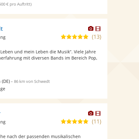
 500 € pro Auftritt)
Dieser
Dieser
t
Künstler
Künstler
(13)
5,0
ang
stellt
stellt
von
Fotos
Videos
 Leben und mein Leben die Musik“. Viele Jahre
5
bereit.
bereit.
erfahrung mit diversen Bands im Bereich Pop,
Sternen
n
(DE)
-
86 km von Schwedt
age
Dieser
Dieser
r
Künstler
Künstler
(11)
5,0
ang
stellt
stellt
von
Fotos
Videos
uche nach der passenden musikalischen
5