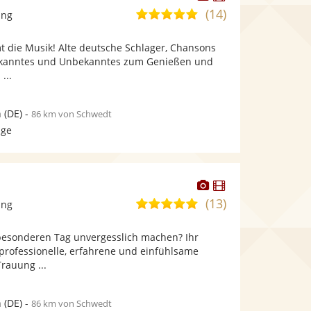
Künstler
Künstler
(14)
5,0
ang
stellt
stellt
von
Fotos
Videos
t die Musik! Alte deutsche Schlager, Chansons
5
bereit.
bereit.
ekanntes und Unbekanntes zum Genießen und
Sternen
...
n
(DE)
-
86 km von Schwedt
age
Dieser
Dieser
Künstler
Künstler
(13)
5,0
ang
stellt
stellt
von
Fotos
Videos
besonderen Tag unvergesslich machen? Ihr
5
bereit.
bereit.
professionelle, erfahrene und einfühlsame
Sternen
Trauung ...
n
(DE)
-
86 km von Schwedt