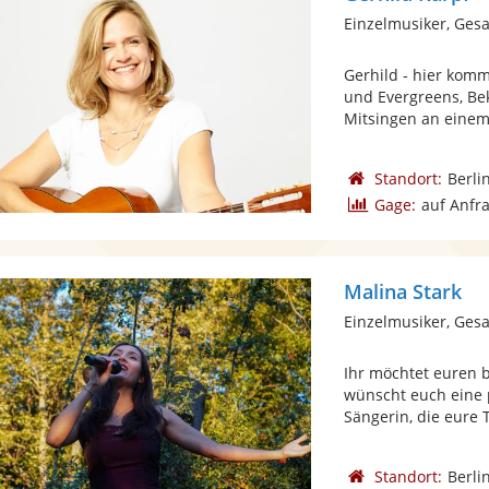
Einzelmusiker, Ges
Gerhild - hier komm
und Evergreens, B
Mitsingen an einem 
Standort:
Berli
Gage:
auf Anfr
Malina Stark
Einzelmusiker, Ges
Ihr möchtet euren 
wünscht euch eine 
Sängerin, die eure 
Standort:
Berli