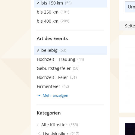
bis 150 km
(53)
Umk
bis 250 km
(101)
bis 400 km
(209)
Seite
Art des Events
beliebig
(53)
Hochzeit - Trauung
(44)
Geburtstagsfeier
(50)
Hochzeit - Feier
(51)
Firmenfeier
(42)
Mehr anzeigen
Kategorien
Alle Künstler
(385)
Live-Musiker
(217)