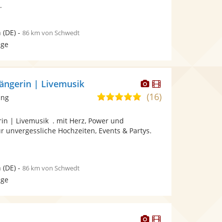
.
n
(DE)
-
86 km von Schwedt
age
Dieser
Dieser
 Sängerin | Livemusik
Künstler
Künstler
(16)
5,0
ang
stellt
stellt
von
Fotos
Videos
erin | Livemusik . mit Herz, Power und
5
bereit.
bereit.
r unvergessliche Hochzeiten, Events & Partys.
Sternen
n
(DE)
-
86 km von Schwedt
age
Dieser
Dieser