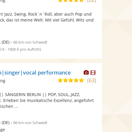
ang
stellt
stellt
von
Fotos
Videos
! Jazz, Swing, Rock´n´Roll, aber auch Pop und
5
bereit.
bereit.
ck, das ist meine Welt. Mit viel Gefühl, Witz und
Sternen
n
(DE)
-
86 km von Schwedt
0 € - 1800 € pro Auftritt)
Dieser
Dieser
h|singer|vocal performance
Künstler
Künstler
(63)
5,0
ang
stellt
stellt
von
Fotos
Videos
 SÄNGERIN BERLIN || POP, SOUL, JAZZ,
5
bereit.
bereit.
rleben Sie musikalische Exzellenz, angeführt
Sternen
ischen ...
n
(DE)
-
86 km von Schwedt
age