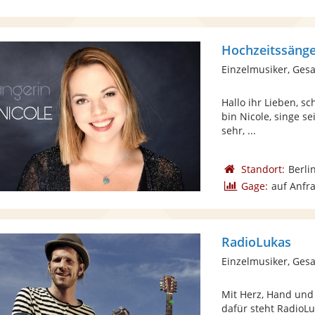
Hochzeitssänge
Einzelmusiker, Ges
Hallo ihr Lieben, s
bin Nicole, singe s
sehr, ...
Standort:
Berli
Gage:
auf Anfr
RadioLukas
Einzelmusiker, Ges
Mit Herz, Hand und
dafür steht RadioLu