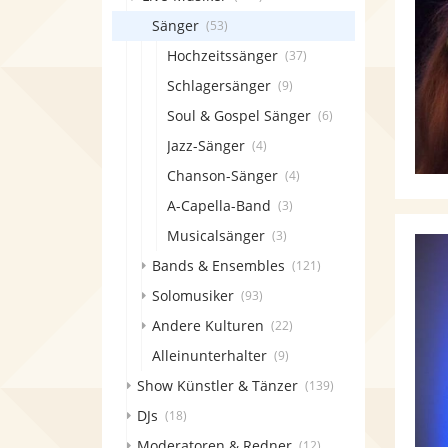
Sänger
(53)
Hochzeitssänger
(37)
Schlagersänger
(9)
Soul & Gospel Sänger
(6)
Jazz-Sänger
(4)
Chanson-Sänger
(4)
A-Capella-Band
(3)
Musicalsänger
(3)
Bands & Ensembles
(121)
Solomusiker
(93)
Andere Kulturen
(22)
Alleinunterhalter
(9)
Show Künstler & Tänzer
(139)
DJs
(18)
Moderatoren & Redner
(12)