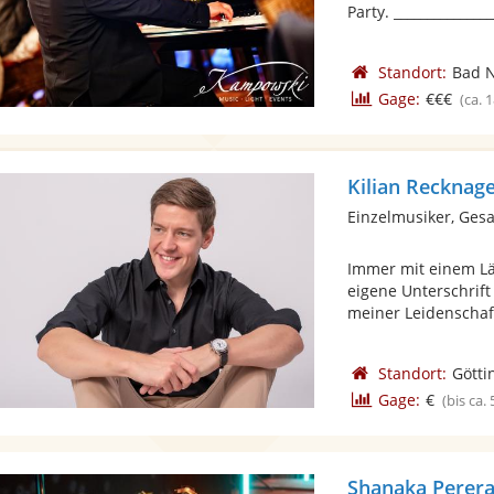
Party. _______________
Standort:
Bad 
Gage:
€€€
(ca. 
Kilian Recknage
Einzelmusiker, Ges
Immer mit einem Lä
eigene Unterschrift
meiner Leidenschaft
Standort:
Götti
Gage:
€
(bis ca.
Shanaka Perera 