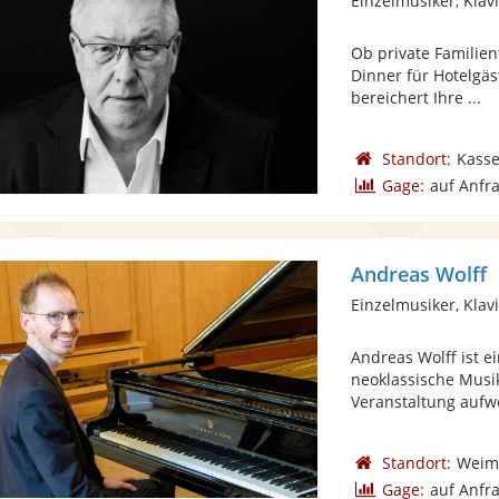
Einzelmusiker, Klav
Ob private Familien
Dinner für Hotelgä
bereichert Ihre ...
Standort:
Kasse
Gage:
auf Anfr
Andreas Wolff
Einzelmusiker, Klav
Andreas Wolff ist e
neoklassische Musi
Veranstaltung aufwe
Standort:
Weim
Gage:
auf Anfr