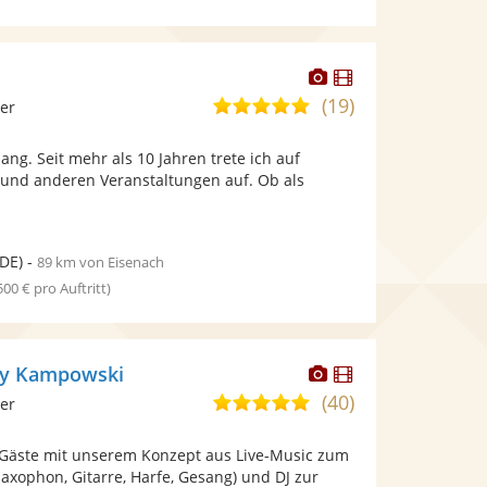
Dieser
Dieser
Künstler
Künstler
(19)
5,0
ier
stellt
stellt
von
Fotos
Videos
sang. Seit mehr als 10 Jahren trete ich auf
5
bereit.
bereit.
 und anderen Veranstaltungen auf. Ob als
Sternen
DE)
-
89 km von Eisenach
 500 € pro Auftritt)
Dieser
Dieser
 by Kampowski
Künstler
Künstler
(40)
4,9
ier
stellt
stellt
von
Fotos
Videos
e Gäste mit unserem Konzept aus Live-Music zum
5
bereit.
bereit.
 Saxophon, Gitarre, Harfe, Gesang) und DJ zur
Sternen