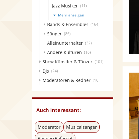
Jazz Musiker
(11)
Mehr anzeigen
Bands & Ensembles
(164)
Sänger
(86)
Alleinunterhalter
(32)
Andere Kulturen
(16)
Show Künstler & Tänzer
(101)
DJs
(24)
Moderatoren & Redner
(16)
Auch interessant:
Moderator
Musicalsänger
Redner/Referent