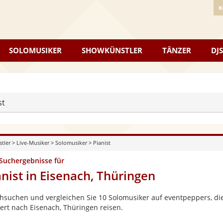
K
SOLOMUSIKER
SHOWKÜNSTLER
TÄNZER
DJS
st
stler
>
Live-Musiker
>
Solomusiker
>
Pianist
 Suchergebnisse für
anist in Eisenach, Thüringen
hsuchen und vergleichen Sie 10 Solomusiker auf eventpeppers, die
ert nach Eisenach, Thüringen reisen.