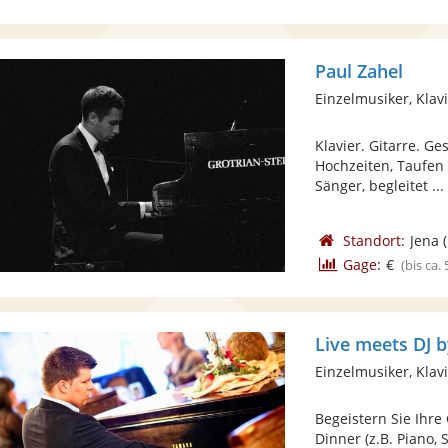
Paul Zahel
Einzelmusiker, Klav
Klavier. Gitarre. Ge
Hochzeiten, Taufen
Sänger, begleitet ...
Standort:
Jena
(
Gage:
€
(bis ca.
Live meets DJ
Einzelmusiker, Klav
Begeistern Sie Ihr
Dinner (z.B. Piano,