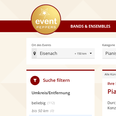
eventpeppers
BANDS & ENSEMBLES
Radius
Ort des Events
Kategorie
Eisenach
Piani
Ort
des
Events
Alle Kün
festlegen
Suche filtern
Ihre
Pi
Umkreis/Entfernung
Durc
beliebig
(112)
Konz
bis 50 km
(0)