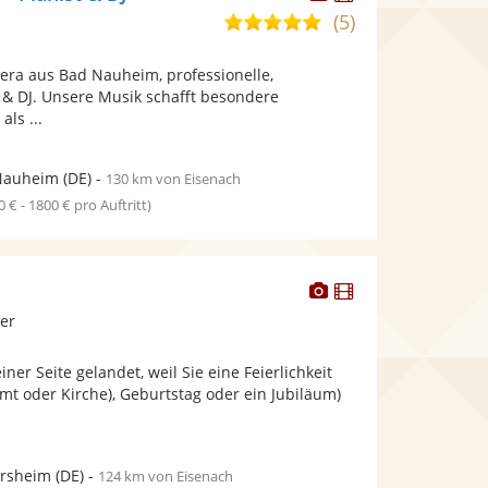
Künstler
Künstler
(5)
5,0
stellt
stellt
von
Fotos
Videos
rera aus Bad Nauheim, professionelle,
5
bereit.
bereit.
t & DJ. Unsere Musik schafft besondere
Sternen
als ...
Nauheim
(DE)
-
130 km von Eisenach
0 € - 1800 € pro Auftritt)
Dieser
Dieser
Künstler
Künstler
ier
stellt
stellt
Fotos
Videos
iner Seite gelandet, weil Sie eine Feierlichkeit
bereit.
bereit.
mt oder Kirche), Geburtstag oder ein Jubiläum)
ersheim
(DE)
-
124 km von Eisenach