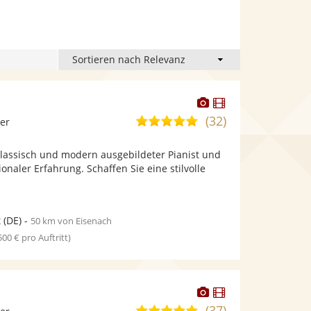
Dieser
Dieser
Künstler
Künstler
(32)
4,9
ier
stellt
stellt
von
Fotos
Videos
n klassisch und modern ausgebildeter Pianist und
5
bereit.
bereit.
onaler Erfahrung. Schaffen Sie eine stilvolle
Sternen
t
(DE)
-
50 km von Eisenach
 500 € pro Auftritt)
Dieser
Dieser
Künstler
Künstler
(37)
4,9