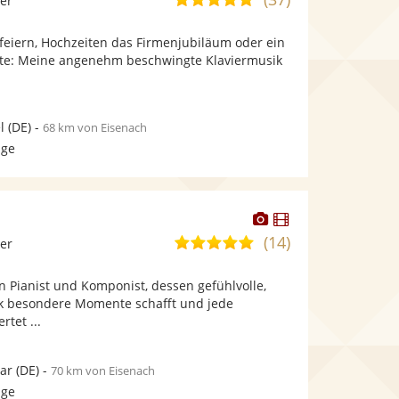
ier
stellt
stellt
von
Fotos
Videos
feiern, Hochzeiten das Firmenjubiläum oder ein
5
bereit.
bereit.
ste: Meine angenehm beschwingte Klaviermusik
Sternen
l
(DE)
-
68 km von Eisenach
age
Dieser
Dieser
Künstler
Künstler
(14)
5,0
ier
stellt
stellt
von
Fotos
Videos
in Pianist und Komponist, dessen gefühlvolle,
5
bereit.
bereit.
k besondere Momente schafft und jede
Sternen
rtet ...
ar
(DE)
-
70 km von Eisenach
age