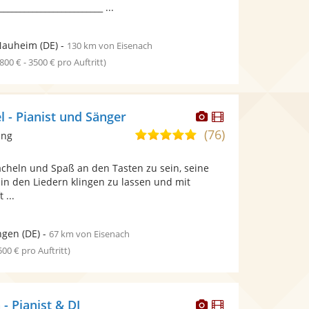
_________________________ ...
Nauheim
(DE)
-
130 km von Eisenach
1800 € - 3500 € pro Auftritt)
Dieser
Dieser
l - Pianist und Sänger
Künstler
Künstler
(76)
5,0
ang
stellt
stellt
von
Fotos
Videos
cheln und Spaß an den Tasten zu sein, seine
5
bereit.
bereit.
 in den Liedern klingen zu lassen und mit
Sternen
 ...
ngen
(DE)
-
67 km von Eisenach
 500 € pro Auftritt)
Dieser
Dieser
- Pianist & DJ