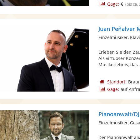
Gage:
€
(bis ca.
Juan Peñalver 
Einzelmusiker, Klav
Erleben Sie den Zau
Als virtuoser Konzer
Musikerlebnis, das .
Standort:
Brau
Gage:
auf Anfr
Pianoanwalt/DJ
Einzelmusiker, Ges
Der Pianoanwalt ali