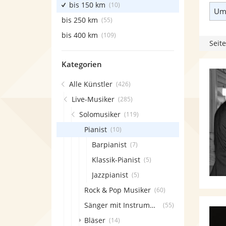
bis 150 km
(10)
Umk
bis 250 km
(55)
bis 400 km
(109)
Seite
Kategorien
Alle Künstler
(426)
Live-Musiker
(285)
Solomusiker
(119)
Pianist
(10)
Barpianist
(7)
Klassik-Pianist
(5)
Jazzpianist
(5)
Rock & Pop Musiker
(60)
Sänger mit Instrument
(55)
Bläser
(14)