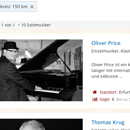
Umkreis: 150 km zurücksetzen
reis: 150 km
 1 von 1
10 Solomusiker
Oliver Price
Einzelmusiker, Klav
Oliver Price ist ei
Sänger mit internati
und exklusive ...
Standort:
Erfur
Gage:
€
(bis ca.
Thomas Krug