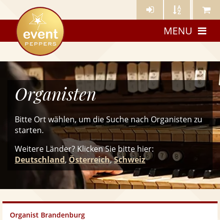
Künstler-
Künstler
Meine
eventpeppers
Login
A-
Künstle
MENU
Z
Organisten
Bitte Ort wählen, um die Suche nach Organisten zu
starten.
Weitere Länder? Klicken Sie
bitte
hier:
Deutschland
,
Österreich
,
Schweiz
Organist Brandenburg