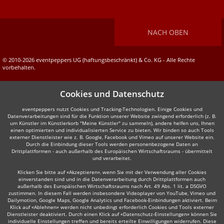
NACH OBEN
© 2010-2026 eventpeppers UG (haftungsbeschränkt) & Co. KG - Alle Rechte
vorbehalten.
Cookies und Datenschutz
eventpeppers nutzt Cookies und Tracking-Technologien. Einige Cookies und
Datenverarbeitungen sind für die Funktion unserer Website zwingend erforderlich (z. B.
um Künstler im Künstlerkorb "Meine Künstler" zu sammeln), andere helfen uns, Ihnen
einen optimierten und individualisierten Service zu bieten. Wir binden so auch Tools
externer Dienstleister wie z. B. Google, Facebook und Vimeo auf unserer Website ein.
Durch die Einbindung dieser Tools werden personenbezogene Daten an
Drittplattformen - auch außerhalb des Europäischen Wirtschaftsraums - übermittelt
und verarbeitet.
Klicken Sie bitte auf «Akzeptieren», wenn Sie mit der Verwendung aller Cookies
einverstanden sind und in die Datenverarbeitung durch Drittplattformen auch
außerhalb des Europäischen Wirtschaftsraums nach Art. 49 Abs. 1 lit. a DSGVO
zustimmen. In diesem Fall werden insbesondere Videoplayer von YouTube, Vimeo und
Dailymotion, Google Maps, Google Analytics und Facebook-Einbindungen aktiviert. Beim
Klick auf «Ablehnen» werden nicht unbedingt erforderlich Cookies und Tools externer
Dienstleister deaktiviert. Durch einen Klick auf «Datenschutz-Einstellungen» können Sie
individuelle Einstellungen treffen und bereits erteilte Einwilligungen widerrufen. Diese