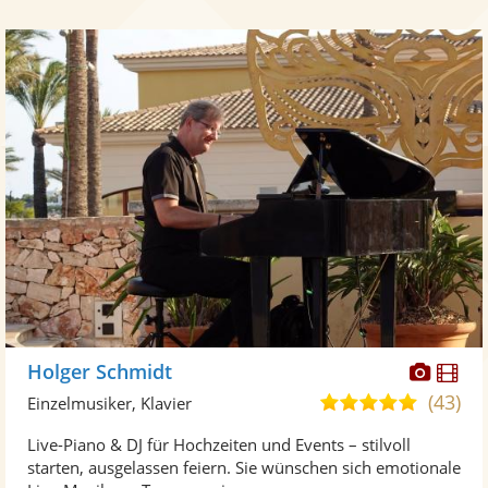
Diese
Di
Holger Schmidt
Künst
Kü
(43)
5,0
Einzelmusiker, Klavier
stellt
ste
von
Live-Piano & DJ für Hochzeiten und Events – stilvoll
Fotos
Vi
5
starten, ausgelassen feiern. Sie wünschen sich emotionale
bereit
ber
Sternen