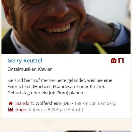
Diese
Di
Gerry Reutzel
Künst
Kü
Einzelmusiker, Klavier
stellt
ste
Sie sind hier auf meiner Seite gelandet, weil Sie eine
Fotos
Vi
Feierlichkeit (Hochzeit (Standesamt oder Kirche),
bereit
ber
Geburtstag oder ein Jubiläum) planen ...
Standort:
Wölfersheim
(DE)
-
158 km von Bamberg
Gage:
€
(bis ca. 500 € pro Auftritt)