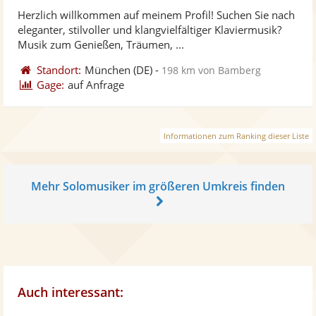
stellt
ste
von
Herzlich willkommen auf meinem Profil! Suchen Sie nach
Fotos
Vi
5
eleganter, stilvoller und klangvielfältiger Klaviermusik?
bereit
ber
Sternen
Musik zum Genießen, Träumen, ...
Standort:
München
(DE)
-
198 km von Bamberg
Gage:
auf Anfrage
Informationen zum Ranking dieser Liste
Mehr Solomusiker im größeren Umkreis finden
Auch interessant: