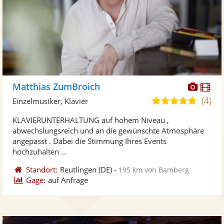
Diese
Di
Matthias ZumBroich
Künst
Kü
(4)
5,0
Einzelmusiker, Klavier
stellt
ste
von
KLAVIERUNTERHALTUNG auf hohem Niveau ,
Fotos
Vi
5
abwechslungsreich und an die gewünschte Atmosphäre
bereit
ber
Sternen
angepasst . Dabei die Stimmung Ihres Events
hochzuhalten ...
Standort:
Reutlingen
(DE)
-
195 km von Bamberg
Gage:
auf Anfrage