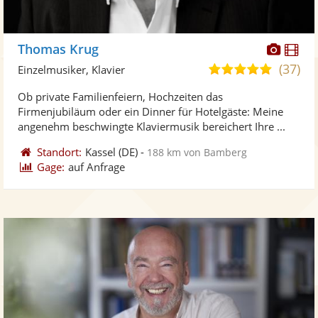
Diese
Di
Thomas Krug
Künst
Kü
(37)
4,9
Einzelmusiker, Klavier
stellt
ste
von
Ob private Familienfeiern, Hochzeiten das
Fotos
Vi
5
Firmenjubiläum oder ein Dinner für Hotelgäste: Meine
bereit
ber
Sternen
angenehm beschwingte Klaviermusik bereichert Ihre ...
Standort:
Kassel
(DE)
-
188 km von Bamberg
Gage:
auf Anfrage