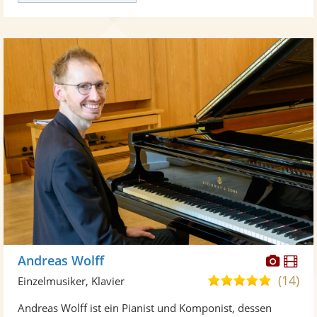
Diese
Di
Andreas Wolff
Künst
Kü
(14)
5,0
Einzelmusiker, Klavier
stellt
ste
von
Andreas Wolff ist ein Pianist und Komponist, dessen
Fotos
Vi
5