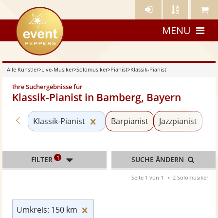
Künstler-
Künstler
Meine
eventpeppers
Login
A-
Künstle
MENU
Z
Alle Künstler
>
Live-Musiker
>
Solomusiker
>
Pianist
>
Klassik-Pianist
Ihre Suchergebnisse für
Klassik-Pianist in Bamberg, Bayern
Zurück zu «Pianist»
Kategorie «Klassik-Pianist» zurü
Klassik-Pianist
Barpianist
Jazzpianist
1
FILTER
SUCHE ÄNDERN
Seite 1 von 1
2 Solomusiker
Umkreis: 150 km zurücksetzen
Umkreis: 150 km