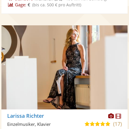
Gage:
€
(bis ca. 500 € pro Auftritt)
Diese
Di
Larissa Richter
Künst
Kü
(17)
5,0
Einzelmusiker, Klavier