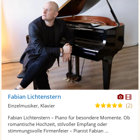
Diese
Di
Fabian Lichtenstern
Künst
Kü
(2)
5,0
Einzelmusiker, Klavier
stellt
ste
von
Fabian Lichtenstern – Piano für besondere Momente. Ob
Fotos
Vi
5
romantische Hochzeit, stilvoller Empfang oder
bereit
ber
Sternen
stimmungsvolle Firmenfeier – Pianist Fabian ...