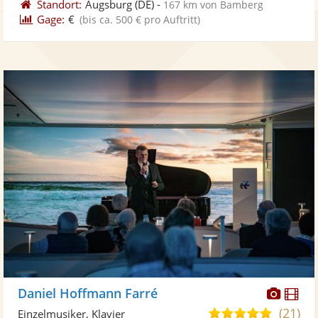
Standort:
Augsburg
(DE)
-
167 km von Bamberg
Gage:
€
(bis ca. 500 € pro Auftritt)
Diese
Di
Daniel Hoffmann Farré
Künst
Kü
(21)
5,0
Einzelmusiker, Klavier