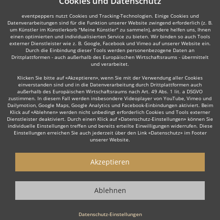
Cookies und Datenschutz
eventpeppers nutzt Cookies und Tracking-Technologien. Einige Cookies und
Datenverarbeitungen sind für die Funktion unserer Website zwingend erforderlich (z. B.
um Künstler im Künstlerkorb "Meine Künstler" zu sammeln), andere helfen uns, Ihnen
einen optimierten und individualisierten Service zu bieten. Wir binden so auch Tools
externer Dienstleister wie z. B. Google, Facebook und Vimeo auf unserer Website ein.
Durch die Einbindung dieser Tools werden personenbezogene Daten an
Drittplattformen - auch außerhalb des Europäischen Wirtschaftsraums - übermittelt
und verarbeitet.
Klicken Sie bitte auf «Akzeptieren», wenn Sie mit der Verwendung aller Cookies
einverstanden sind und in die Datenverarbeitung durch Drittplattformen auch
außerhalb des Europäischen Wirtschaftsraums nach Art. 49 Abs. 1 lit. a DSGVO
zustimmen. In diesem Fall werden insbesondere Videoplayer von YouTube, Vimeo und
Dailymotion, Google Maps, Google Analytics und Facebook-Einbindungen aktiviert. Beim
Klick auf «Ablehnen» werden nicht unbedingt erforderlich Cookies und Tools externer
Dienstleister deaktiviert. Durch einen Klick auf «Datenschutz-Einstellungen» können Sie
individuelle Einstellungen treffen und bereits erteilte Einwilligungen widerrufen. Diese
Einstellungen erreichen Sie auch jederzeit über den Link «Datenschutz» im Footer
unserer Website.
Akzeptieren
Ablehnen
Datenschutz-Einstellungen