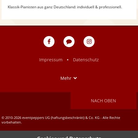
Klassik-Pianisten aus ganz Deutschland: individuell & professionell.
eventpeppers
Blog
eventpeppers
auf
auf
Facebook
Instagram
•
Impressum
Datenschutz
Show
Mehr
NACH OBEN
© 2010-2026 eventpeppers UG (haftungsbeschränkt) & Co. KG - Alle Rechte
vorbehalten.