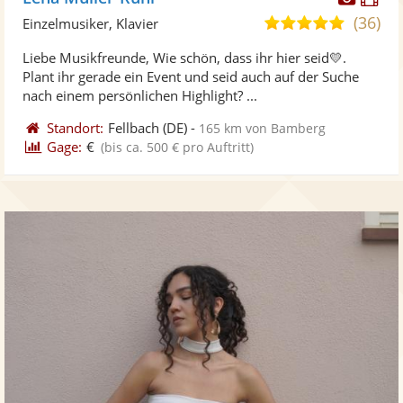
Künst
Kü
(36)
5,0
Einzelmusiker, Klavier
stellt
ste
von
Liebe Musikfreunde, Wie schön, dass ihr hier seid💛.
Fotos
Vi
5
Plant ihr gerade ein Event und seid auch auf der Suche
bereit
ber
Sternen
nach einem persönlichen Highlight? ...
Standort:
Fellbach
(DE)
-
165 km von Bamberg
Gage:
€
(bis ca. 500 € pro Auftritt)