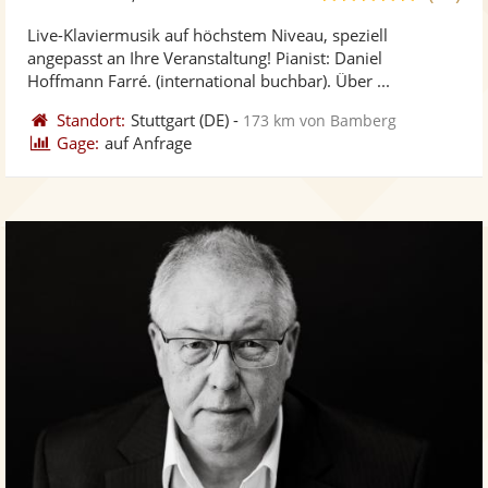
stellt
ste
von
Live-Klaviermusik auf höchstem Niveau, speziell
Fotos
Vi
5
angepasst an Ihre Veranstaltung! Pianist: Daniel
bereit
ber
Sternen
Hoffmann Farré. (international buchbar). Über ...
Standort:
Stuttgart
(DE)
-
173 km von Bamberg
Gage:
auf Anfrage