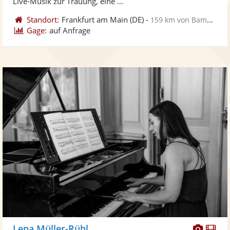
Live-Musik zur Trauung, eine ...
Standort:
Frankfurt am Main
(DE)
-
159 km von Bamberg
Gage:
auf Anfrage
Diese
Di
Lena Müller-Rühl