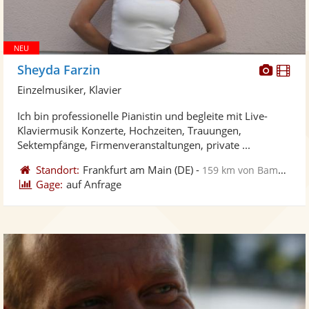
Diese
Di
Sheyda Farzin
Künst
Kü
Einzelmusiker, Klavier
stellt
ste
Ich bin professionelle Pianistin und begleite mit Live-
Fotos
Vi
Klaviermusik Konzerte, Hochzeiten, Trauungen,
bereit
ber
Sektempfänge, Firmenveranstaltungen, private ...
Standort:
Frankfurt am Main
(DE)
-
159 km von Bamberg
Gage:
auf Anfrage