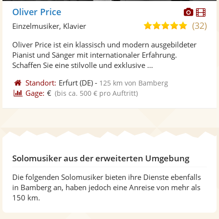
Diese
Di
Oliver Price
Künst
Kü
(32)
4,9
Einzelmusiker, Klavier
stellt
ste
von
Oliver Price ist ein klassisch und modern ausgebildeter
Fotos
Vi
5
Pianist und Sänger mit internationaler Erfahrung.
bereit
ber
Sternen
Schaffen Sie eine stilvolle und exklusive ...
Standort:
Erfurt
(DE)
-
125 km von Bamberg
Gage:
€
(bis ca. 500 € pro Auftritt)
Solomusiker aus der erweiterten Umgebung
Die folgenden Solomusiker bieten ihre Dienste ebenfalls
in Bamberg an, haben jedoch eine Anreise von mehr als
150 km.