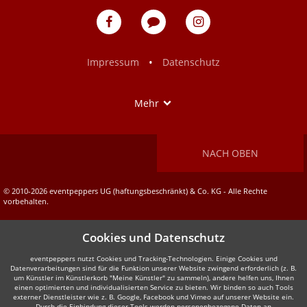
eventpeppers
Blog
eventpeppers
auf
auf
Facebook
Instagram
•
Impressum
Datenschutz
Show
Mehr
NACH OBEN
© 2010-2026 eventpeppers UG (haftungsbeschränkt) & Co. KG - Alle Rechte
vorbehalten.
Cookies und Datenschutz
eventpeppers nutzt Cookies und Tracking-Technologien. Einige Cookies und
Datenverarbeitungen sind für die Funktion unserer Website zwingend erforderlich (z. B.
um Künstler im Künstlerkorb "Meine Künstler" zu sammeln), andere helfen uns, Ihnen
einen optimierten und individualisierten Service zu bieten. Wir binden so auch Tools
externer Dienstleister wie z. B. Google, Facebook und Vimeo auf unserer Website ein.
Durch die Einbindung dieser Tools werden personenbezogene Daten an