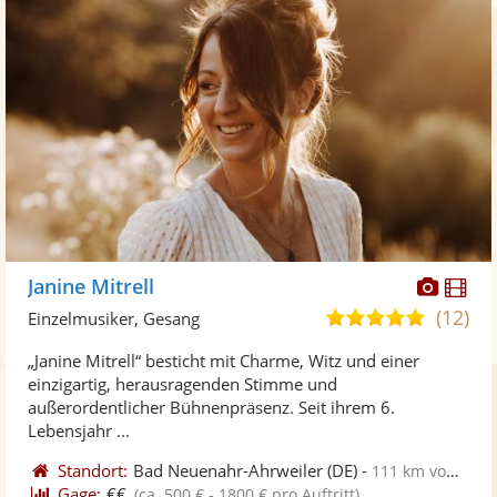
Diese
Di
Janine Mitrell
Künst
Kü
(12)
5,0
Einzelmusiker, Gesang
stellt
ste
von
„Janine Mitrell“ besticht mit Charme, Witz und einer
Fotos
Vi
5
einzigartig, herausragenden Stimme und
bereit
ber
Sternen
außerordentlicher Bühnenpräsenz. Seit ihrem 6.
Lebensjahr ...
Standort:
Bad Neuenahr-Ahrweiler
(DE)
-
111 km von Herne
Gage:
€€
(ca. 500 € - 1800 € pro Auftritt)