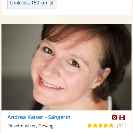
Umkreis: 150 km zurücksetzen
Umkreis: 150 km
Diese
Di
Andrea Kaiser - Sängerin
Künst
Kü
(31)
5,0
Einzelmusiker, Gesang
stellt
ste
von