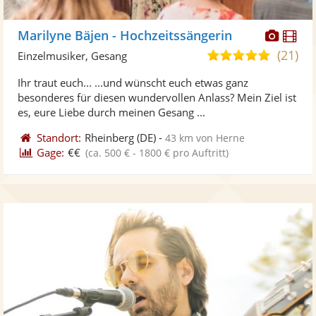
Diese
Di
Marilyne Bäjen - Hochzeitssängerin
Künst
Kü
(21)
4,9
Einzelmusiker, Gesang
stellt
ste
von
Ihr traut euch... ...und wünscht euch etwas ganz
Fotos
Vi
5
besonderes für diesen wundervollen Anlass? Mein Ziel ist
bereit
ber
Sternen
es, eure Liebe durch meinen Gesang ...
Standort:
Rheinberg
(DE)
-
43 km von Herne
Gage:
€€
(ca. 500 € - 1800 € pro Auftritt)