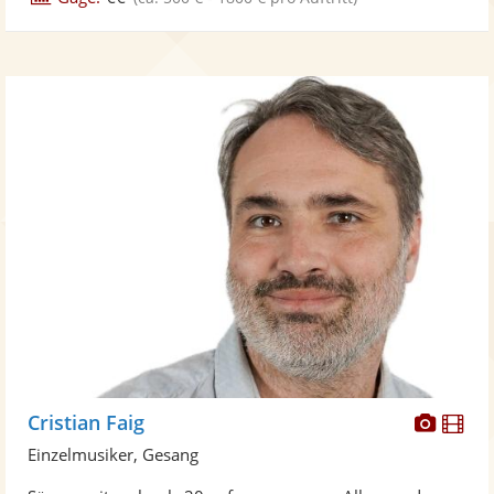
Diese
Di
Cristian Faig
Künst
Kü
Einzelmusiker, Gesang
stellt
ste