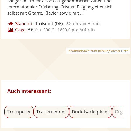
Sänger mit mehr als 20 aufgenommenen Alben und
Fotos
Vi
internationaler Erfahrung. Cristian Faig begleitet sich
bereit
ber
selbst mit Gitarre, Klavier sowie mit ...
Standort:
Troisdorf
(DE)
-
82 km von Herne
Gage:
€€
(ca. 500 € - 1800 € pro Auftritt)
Informationen zum Ranking dieser Liste
Auch interessant:
Trompeter
Trauerredner
Dudelsackspieler
Organi