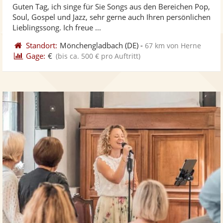
Guten Tag, ich singe für Sie Songs aus den Bereichen Pop,
Fotos
Vi
5
Soul, Gospel und Jazz, sehr gerne auch Ihren persönlichen
bereit
ber
Sternen
Lieblingssong. Ich freue ...
Standort:
Mönchengladbach
(DE)
-
67 km von Herne
Gage:
€
(bis ca. 500 € pro Auftritt)