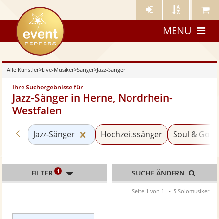
Künstler-
Künstler
Meine
eventpeppers
Login
A-
Künstle
MENU
Z
Alle Künstler
>
Live-Musiker
>
Sänger
>
Jazz-Sänger
Ihre Suchergebnisse für
Jazz-Sänger in Herne, Nordrhein-
Westfalen
Zurück zu «Sänger»
Kategorie «Jazz-Sänger» zurückset
Jazz-Sänger
Hochzeitssänger
Soul & Gosp
1
FILTER
SUCHE ÄNDERN
Seite 1 von 1
5 Solomusiker