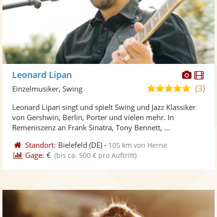
Diese
Di
Leonard Lipan
Künst
Kü
(3)
5,0
Einzelmusiker, Swing
stellt
ste
von
Leonard Lipan singt und spielt Swing und Jazz Klassiker
Fotos
Vi
5
von Gershwin, Berlin, Porter und vielen mehr. In
bereit
ber
Sternen
Remeniszenz an Frank Sinatra, Tony Bennett, ...
Standort:
Bielefeld
(DE)
-
105 km von Herne
Gage:
€
(bis ca. 500 € pro Auftritt)