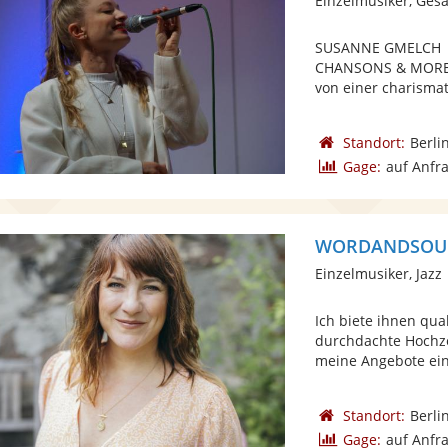
Einzelmusiker, Ges
SUSANNE GMELCH ||
CHANSONS & MORE. E
von einer charismat
Standort:
Berli
Gage:
auf Anfr
WORDANDSOUND
Einzelmusiker, Jazz
Ich biete ihnen qua
durchdachte Hochze
meine Angebote einz
Standort:
Berli
Gage:
auf Anfr