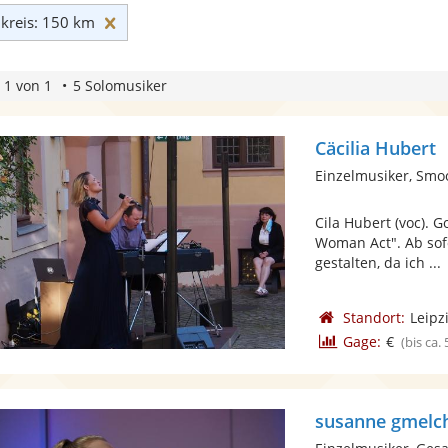
Umkreis: 150 km zurücksetzen
reis: 150 km
 1 von 1
5 Solomusiker
Cäcilia Hubert
Einzelmusiker, Smo
Cila Hubert (voc).
Woman Act". Ab sofo
gestalten, da ich ...
Standort:
Leipz
Gage:
€
(bis ca.
susanne gmelc