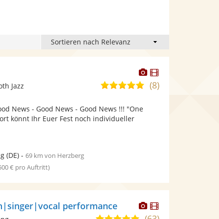
Dieser
Dieser
Künstler
Künstler
(8)
4,9
oth Jazz
stellt
stellt
von
Fotos
Videos
 Good News - Good News - Good News !!! "One
5
bereit.
bereit.
rt könnt Ihr Euer Fest noch individueller
Sternen
ig
(DE)
-
69 km von Herzberg
 500 € pro Auftritt)
Dieser
Dieser
h|singer|vocal performance
Künstler
Künstler
(63)
5,0