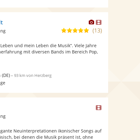
Dieser
Dieser
t
Künstler
Künstler
(13)
5,0
ang
stellt
stellt
von
Fotos
Videos
 Leben und mein Leben die Musik“. Viele Jahre
5
bereit.
bereit.
erfahrung mit diversen Bands im Bereich Pop,
Sternen
n
(DE)
-
93 km von Herzberg
age
Dieser
Künstler
ang
stellt
Videos
egante Neuinterpretationen ikonischer Songs auf
bereit.
sisch, bei denen die Musik präsent ist, ohne