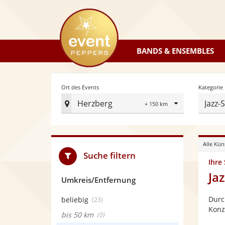
eventpeppers
BANDS & ENSEMBLES
Radius
Ort des Events
Kategorie
Herzberg
Jazz-
Ort
des
Events
Alle Kün
festlegen
Suche filtern
Ihre
Ja
Umkreis/Entfernung
Durc
beliebig
(23)
Konz
bis 50 km
(0)