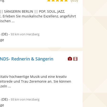
ang
stellt
stellt
von
Fotos
Videos
 SÄNGERIN BERLIN || POP, SOUL, JAZZ,
5
bereit.
bereit.
rleben Sie musikalische Exzellenz, angeführt
Sternen
ischen ...
n
(DE)
-
93 km von Herzberg
age
Dieser
Dieser
S- Rednerin & Sängerin
Künstler
Künstler
stellt
stellt
Fotos
Videos
litativ hochwertige Musik und eine kreativ
bereit.
bereit.
itsrede und Trau Zeremonie an. Sie können
eln ...
n
(DE)
-
93 km von Herzberg
age