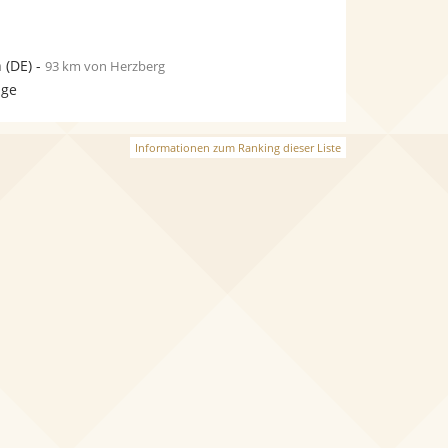
n
(DE)
-
93 km von Herzberg
age
Informationen zum Ranking dieser Liste