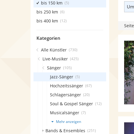
bis 150 km
(5)
Umk
bis 250 km
(6)
bis 400 km
(12)
Seite
Kategorien
Alle Künstler
(730)
Live-Musiker
(425)
Sänger
(105)
Jazz-Sänger
(5)
Hochzeitssänger
(67)
Schlagersänger
(20)
Soul & Gospel Sänger
(12)
Musicalsänger
(7)
Mehr anzeigen
Bands & Ensembles
(251)