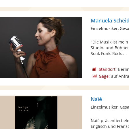
Manuela Scheid
Einzelmusiker, Ges
"Die Musik ist mein
Studio- und Bühnen
Soul, Funk, Rock, ...
Standort:
Berli
Gage:
auf Anfr
Naïé
Einzelmusiker, Ges
Naïé präsentiert el
Englisch und Franzö