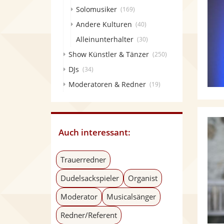
Solomusiker
(169)
Andere Kulturen
(40)
Alleinunterhalter
(30)
Show Künstler & Tänzer
(250)
DJs
(34)
Moderatoren & Redner
(19)
Auch interessant:
Trauerredner
Dudelsackspieler
Organist
Moderator
Musicalsänger
Redner/Referent