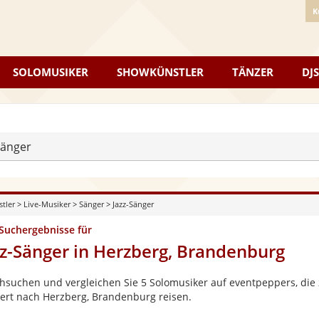
K
SOLOMUSIKER
SHOWKÜNSTLER
TÄNZER
DJS
Sänger
stler
>
Live-Musiker
>
Sänger
>
Jazz-Sänger
 Suchergebnisse für
zz-Sänger in Herzberg, Brandenburg
hsuchen und vergleichen Sie 5 Solomusiker auf eventpeppers, die 
ert nach Herzberg, Brandenburg reisen.