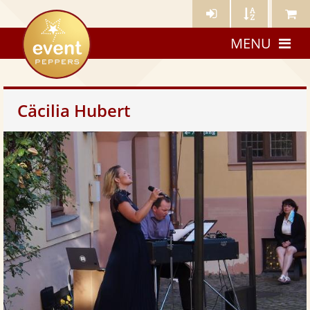
Künstler-
Künstler
Meine
eventpeppers
Login
A-
Künstle
MENU
Z
Cäcilia Hubert