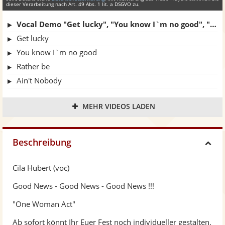
dieser Verarbeitung nach Art. 49 Abs. 1 lit. a DSGVO zu.
Vocal Demo "Get lucky", "You know I`m no good", "Rather be", "Your love is king"...Cila Hubert
Get lucky
You know I`m no good
Rather be
Ain't Nobody
"The look of love" Cila Hakel (voc); Kalle Vogel (git)
MEHR VIDEOS LADEN
"Wenn ich mir was wünschen dürfte" Cila Hakel (voc); Mauro Bella (piano)
"What a difference a day makes" Cila Hakel (voc); Kalle Vogel (git)
"Somebody loves me" Cila Hakel (voc); Kalle Vogel (git)
Beschreibung
H
"Peel me a grape", Cila Hakel (voc), Kalle Vogel (git), Corey Lereau (sax);recorded in Leipzig, 06.12.2013
"Frim Fram Sauce" Cila Hakel (voc) ; Mauro Bella (piano)
Cila Hubert (voc)
i
Good News - Good News - Good News !!!
d
"One Woman Act"
Ab sofort könnt Ihr Euer Fest noch individueller gestalten,