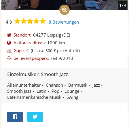
1/9
4,9
4,9
8 Bewertungen
von
5
Standort:
04277 Leipzig
(DE)
Sternen
Aktionsradius:
> 1000 km
Gage:
€
(bis ca. 500 € pro Auftritt)
bei eventpeppers:
seit 9/2010
Einzelmusiker, Smooth Jazz
Alleinunterhalter
Chanson
Barmusik
Jazz
Smooth Jazz
Latin
Pop
Lounge
Lateinamerikanische Musik
Swing
Bei
Twittern