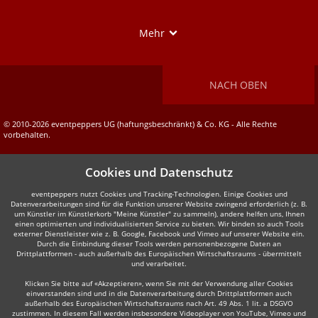
Show
Mehr
NACH OBEN
© 2010-2026 eventpeppers UG (haftungsbeschränkt) & Co. KG - Alle Rechte
vorbehalten.
Cookies und Datenschutz
eventpeppers nutzt Cookies und Tracking-Technologien. Einige Cookies und
Datenverarbeitungen sind für die Funktion unserer Website zwingend erforderlich (z. B.
um Künstler im Künstlerkorb "Meine Künstler" zu sammeln), andere helfen uns, Ihnen
einen optimierten und individualisierten Service zu bieten. Wir binden so auch Tools
externer Dienstleister wie z. B. Google, Facebook und Vimeo auf unserer Website ein.
Durch die Einbindung dieser Tools werden personenbezogene Daten an
Drittplattformen - auch außerhalb des Europäischen Wirtschaftsraums - übermittelt
und verarbeitet.
Klicken Sie bitte auf «Akzeptieren», wenn Sie mit der Verwendung aller Cookies
einverstanden sind und in die Datenverarbeitung durch Drittplattformen auch
außerhalb des Europäischen Wirtschaftsraums nach Art. 49 Abs. 1 lit. a DSGVO
zustimmen. In diesem Fall werden insbesondere Videoplayer von YouTube, Vimeo und