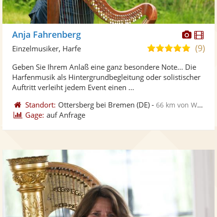
Diese
Di
Anja Fahrenberg
Künst
Kü
(9)
5,0
Einzelmusiker, Harfe
stellt
ste
von
Geben Sie Ihrem Anlaß eine ganz besondere Note... Die
Fotos
Vi
5
Harfenmusik als Hintergrundbegleitung oder solistischer
bereit
ber
Sternen
Auftritt verleiht jedem Event einen ...
Standort:
Ottersberg bei Bremen
(DE)
-
66 km von Wedel
Gage:
auf Anfrage