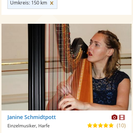
Umkreis: 150 km zurücksetzen
Umkreis: 150 km
Diese
Di
Janine Schmidtpott
Künst
Kü
(10)
5,0
Einzelmusiker, Harfe
stellt
ste
von