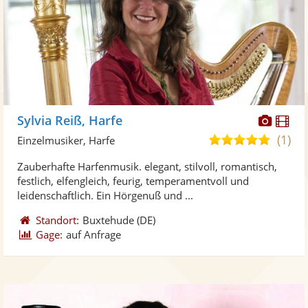
Diese
Di
Sylvia Reiß, Harfe
Künst
Kü
(1)
5,0
Einzelmusiker, Harfe
stellt
ste
von
Zauberhafte Harfenmusik. elegant, stilvoll, romantisch,
Fotos
Vi
5
festlich, elfengleich, feurig, temperamentvoll und
bereit
ber
Sternen
leidenschaftlich. Ein Hörgenuß und ...
Standort:
Buxtehude
(DE)
Gage:
auf Anfrage