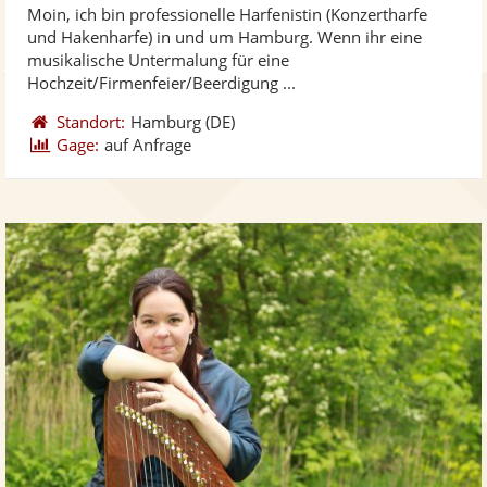
Moin, ich bin professionelle Harfenistin (Konzertharfe
Fotos
Vi
5
und Hakenharfe) in und um Hamburg. Wenn ihr eine
bereit
ber
Sternen
musikalische Untermalung für eine
Hochzeit/Firmenfeier/Beerdigung ...
Standort:
Hamburg
(DE)
Gage:
auf Anfrage