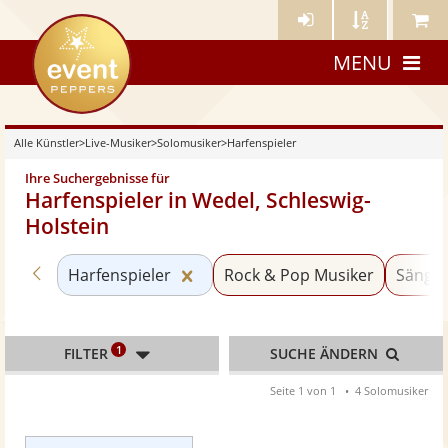
Künstler-
Künstler
Meine
eventpeppers
Login
A-
Künstle
MENU
Z
Alle Künstler
>
Live-Musiker
>
Solomusiker
>
Harfenspieler
Ihre Suchergebnisse für
Harfenspieler in Wedel, Schleswig-
Holstein
Zurück zu «Solomusiker»
Kategorie «Harfenspieler» zurüc
Harfenspieler
Rock & Pop Musiker
Sänger
1
FILTER
SUCHE ÄNDERN
Seite 1 von 1
4 Solomusiker