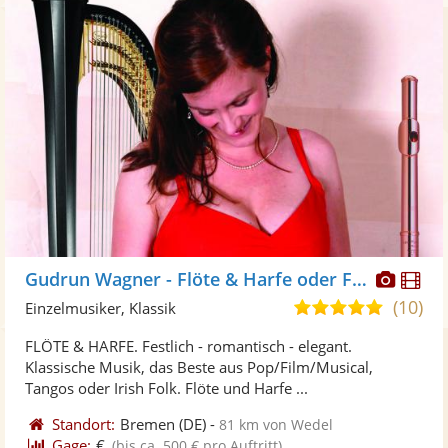
Diese
Di
Gudrun Wagner - Flöte & Harfe oder Flöte solo
Künst
Kü
(10)
5,0
Einzelmusiker, Klassik
stellt
ste
von
FLÖTE & HARFE. Festlich - romantisch - elegant.
Fotos
Vi
5
Klassische Musik, das Beste aus Pop/Film/Musical,
bereit
ber
Sternen
Tangos oder Irish Folk. Flöte und Harfe ...
Standort:
Bremen
(DE)
-
81 km von Wedel
Gage:
€
(bis ca. 500 € pro Auftritt)