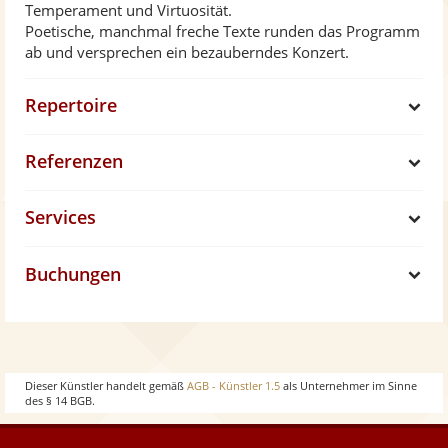
Temperament und Virtuosität.
Poetische, manchmal freche Texte runden das Programm
ab und versprechen ein bezauberndes Konzert.
Repertoire
S
Referenzen
h
S
Services
o
h
S
w
Buchungen
o
h
S
w
o
h
w
o
Dieser Künstler handelt gemäß
AGB - Künstler 1.5
als Unternehmer im Sinne
des § 14 BGB.
w