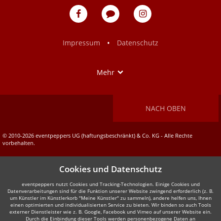
eventpeppers
Blog
eventpeppers
auf
auf
Facebook
Instagram
•
Impressum
Datenschutz
Show
Mehr
NACH OBEN
© 2010-2026 eventpeppers UG (haftungsbeschränkt) & Co. KG - Alle Rechte
vorbehalten.
Cookies und Datenschutz
eventpeppers nutzt Cookies und Tracking-Technologien. Einige Cookies und
Datenverarbeitungen sind für die Funktion unserer Website zwingend erforderlich (z. B.
um Künstler im Künstlerkorb "Meine Künstler" zu sammeln), andere helfen uns, Ihnen
einen optimierten und individualisierten Service zu bieten. Wir binden so auch Tools
externer Dienstleister wie z. B. Google, Facebook und Vimeo auf unserer Website ein.
Durch die Einbindung dieser Tools werden personenbezogene Daten an