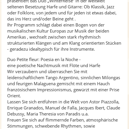
präsentiert das Duo „WinterReise“ in der weltweit
seltenen Besetzung Harfe und Gitarre: Ob Klassik, Jazz
oder Folklore, von jedem und für jeden ist etwas dabei,
das ins Herz und/oder Beine geht .
Ihr Programm schlägt dabei einen Bogen von der
musikalischen Kultur Europas zur Musik der beiden
Amerikas , wechselt zwischen stark rhythmisch
strukturierten Klängen und am Klang orientierten Stücken
- geradezu idealtypisch für ihre Instrumente.
Duo Petite fleur: Poesia en la Noche -
eine poetische Nachtmusik mit Flöte und Harfe
Wir verzaubern und überraschen Sie mit
leidenschaftlichem Tango Argentino, sinnlichen Milongas
und feurigen Malaguena gemischt mit einem Hauch
französischem Impressionismus, gewürzt mit einer Prise
Orient.
Lassen Sie sich entführen in die Welt von Astor Piazzolla,
Enrique Granados, Manuel de Falla, Jacques Ibert, Claude
Debussy, Maria Theresia von Paradis u.a.
Freuen Sie sich auf flimmernde Farben, atmosphärische
Stimmungen, schwebende Rhythmen, sowie