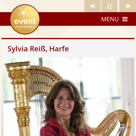
Künstler-
Künstler
Meine
eventpeppers
Login
A-
Künstle
MENU
Z
Sylvia Reiß, Harfe