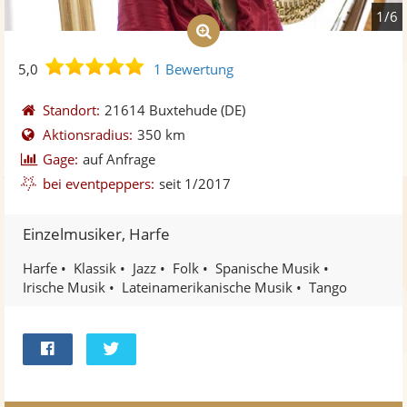
1/6
5,0
5,0
1 Bewertung
von
5
Standort:
21614 Buxtehude
(DE)
Sternen
Aktionsradius:
350 km
Gage:
auf Anfrage
bei eventpeppers:
seit 1/2017
Einzelmusiker, Harfe
Harfe
Klassik
Jazz
Folk
Spanische Musik
Irische Musik
Lateinamerikanische Musik
Tango
Bei
Twittern
Facebook