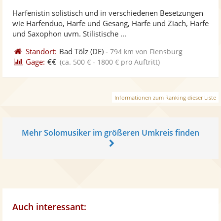
ste
von
Harfenistin solistisch und in verschiedenen Besetzungen
Fo
5
wie Harfenduo, Harfe und Gesang, Harfe und Ziach, Harfe
ber
Sternen
und Saxophon uvm. Stilistische ...
Standort:
Bad Tölz
(DE)
-
794 km von Flensburg
Gage:
€€
(ca. 500 € - 1800 € pro Auftritt)
Informationen zum Ranking dieser Liste
Mehr Solomusiker im größeren Umkreis finden
Auch interessant: