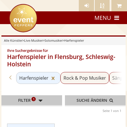
Künstler-
Künstler
Meine
eventpeppers
Login
A-
Künstle
MENU
Z
Alle Künstler
>
Live-Musiker
>
Solomusiker
>
Harfenspieler
Ihre Suchergebnisse für
Harfenspieler in Flensburg, Schleswig-
Holstein
Zurück zu «Solomusiker»
Kategorie «Harfenspieler» zurüc
Harfenspieler
Rock & Pop Musiker
Sänger
1
FILTER
SUCHE ÄNDERN
Seite 1 von 1