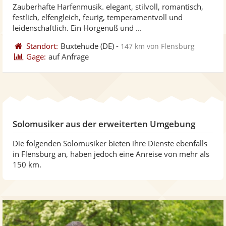
Zauberhafte Harfenmusik. elegant, stilvoll, romantisch,
Fotos
Vi
5
festlich, elfengleich, feurig, temperamentvoll und
bereit
ber
Sternen
leidenschaftlich. Ein Hörgenuß und ...
Standort:
Buxtehude
(DE)
-
147 km von Flensburg
Gage:
auf Anfrage
Solomusiker aus der erweiterten Umgebung
Die folgenden Solomusiker bieten ihre Dienste ebenfalls
in Flensburg an, haben jedoch eine Anreise von mehr als
150 km.