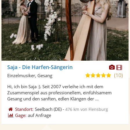
Diese
Di
Saja - Die Harfen-Sängerin
Künst
Kü
(10)
5,0
Einzelmusiker, Gesang
stellt
ste
von
Hi, ich bin Saja :). Seit 2007 verleihe ich mit dem
Fotos
Vi
5
Zusammenspiel aus professionellem, einfühlsamem
bereit
ber
Sternen
Gesang und den sanften, edlen Klängen der ...
Standort:
Seelbach
(DE)
-
476 km von Flensburg
Gage:
auf Anfrage