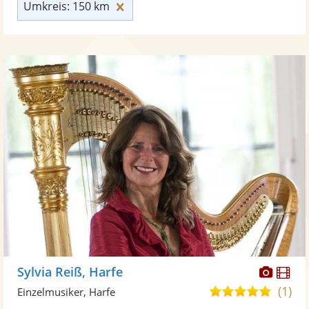
Umkreis: 150 km zurücksetzen
Umkreis: 150 km
Diese
Di
Sylvia Reiß, Harfe
Künst
Kü
(1)
5,0
Einzelmusiker, Harfe
stellt
ste
von