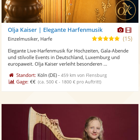
Diese
Di
Olja Kaiser | Elegante Harfenmusik
Künst
Kü
(15)
5,0
Einzelmusiker, Harfe
stellt
ste
von
Elegante Live-Harfenmusik für Hochzeiten, Gala-Abende
Fotos
Vi
5
und stilvolle Events in Deutschland, Luxemburg und
bereit
ber
Sternen
europaweit. Olja Kaiser verleiht besonderen ...
Standort:
Köln
(DE)
-
459 km von Flensburg
Gage:
€€
(ca. 500 € - 1800 € pro Auftritt)