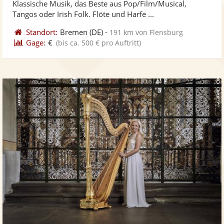
Klassische Musik, das Beste aus Pop/Film/Musical,
bereit
ber
Sternen
Tangos oder Irish Folk. Flöte und Harfe ...
Standort:
Bremen
(DE)
-
191 km von Flensburg
Gage:
€
(bis ca. 500 € pro Auftritt)