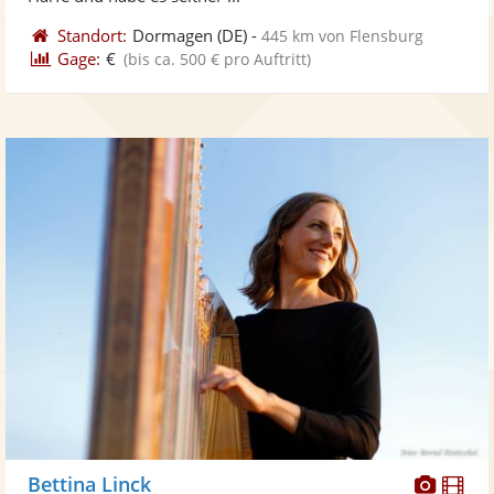
Standort:
Dormagen
(DE)
-
445 km von Flensburg
Gage:
€
(bis ca. 500 € pro Auftritt)
Diese
Di
Bettina Linck