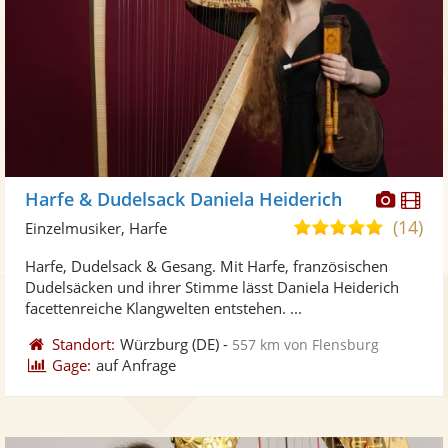
Diese
Di
Harfe & Dudelsack Daniela Heiderich
Künst
Kü
(14)
4,9
Einzelmusiker, Harfe
stellt
ste
von
Harfe, Dudelsack & Gesang. Mit Harfe, französischen
Fotos
Vi
5
Dudelsäcken und ihrer Stimme lässt Daniela Heiderich
bereit
ber
Sternen
facettenreiche Klangwelten entstehen. ...
Standort:
Würzburg
(DE)
-
557 km von Flensburg
Gage:
auf Anfrage