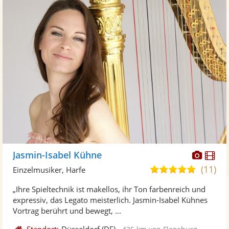
Diese
Di
Jasmin-Isabel Kühne
Künst
Kü
(11)
5,0
Einzelmusiker, Harfe
stellt
ste
von
„Ihre Spieltechnik ist makellos, ihr Ton farbenreich und
Fotos
Vi
5
expressiv, das Legato meisterlich. Jasmin-Isabel Kühnes
bereit
ber
Sternen
Vortrag berührt und bewegt, ...
Standort:
Düsseldorf
(DE)
-