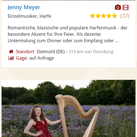
Diese
Di
Jenny Meyer
Künst
Kü
(37)
5,0
Einzelmusiker, Harfe
stellt
ste
von
Romantische, klassische und populäre Harfenmusik - der
Fotos
Vi
5
besondere Akzent für Ihre Feier. Als dezente
bereit
ber
Sternen
Untermalung zum Dinner oder zum Empfang oder ...
Standort:
Detmold
(DE)
-
319 km von Flensburg
Gage:
auf Anfrage