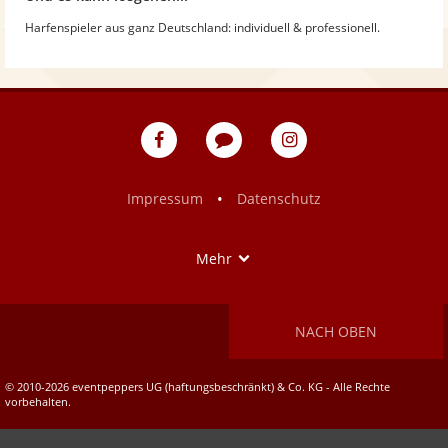
Harfenspieler aus ganz Deutschland: individuell & professionell.
eventpeppers
Blog
eventpeppers
auf
auf
Facebook
Instagram
•
Impressum
Datenschutz
Show
Mehr
NACH OBEN
© 2010-2026 eventpeppers UG (haftungsbeschränkt) & Co. KG - Alle Rechte
vorbehalten.