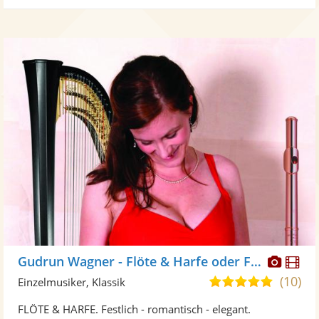
Diese
Di
Gudrun Wagner - Flöte & Harfe oder Flöte solo
Künst
Kü
(10)
5,0
Einzelmusiker, Klassik
stellt
ste
von
FLÖTE & HARFE. Festlich - romantisch - elegant.
Fotos
Vi
5