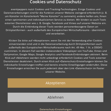
Cookies und Datenschutz
eventpeppers nutzt Cookies und Tracking-Technologien. Einige Cookies und
Datenverarbeitungen sind für die Funktion unserer Website zwingend erforderlich (z. B.
um Künstler im Künstlerkorb "Meine Künstler" zu sammeln), andere helfen uns, Ihnen
einen optimierten und individualisierten Service zu bieten. Wir binden so auch Tools
externer Dienstleister wie z. B. Google, Facebook und Vimeo auf unserer Website ein.
Durch die Einbindung dieser Tools werden personenbezogene Daten an
Drittplattformen - auch außerhalb des Europäischen Wirtschaftsraums - übermittelt
und verarbeitet.
Klicken Sie bitte auf «Akzeptieren», wenn Sie mit der Verwendung aller Cookies
einverstanden sind und in die Datenverarbeitung durch Drittplattformen auch
außerhalb des Europäischen Wirtschaftsraums nach Art. 49 Abs. 1 lit. a DSGVO
zustimmen. In diesem Fall werden insbesondere Videoplayer von YouTube, Vimeo und
Dailymotion, Google Maps, Google Analytics und Facebook-Einbindungen aktiviert. Beim
Klick auf «Ablehnen» werden nicht unbedingt erforderlich Cookies und Tools externer
Dienstleister deaktiviert. Durch einen Klick auf «Datenschutz-Einstellungen» können Sie
individuelle Einstellungen treffen und bereits erteilte Einwilligungen widerrufen. Diese
Einstellungen erreichen Sie auch jederzeit über den Link «Datenschutz» im Footer
unserer Website.
Akzeptieren
Ablehnen
Datenschutz-Einstellungen