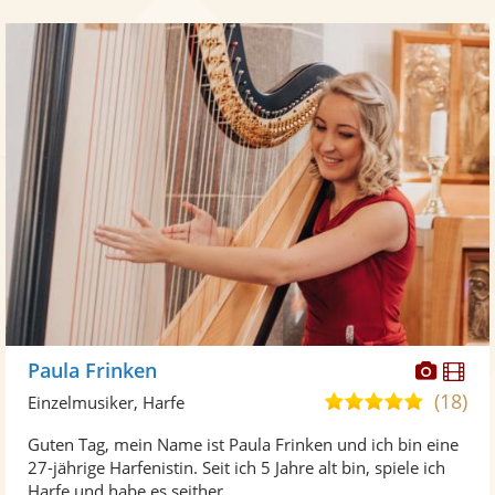
Diese
Di
Paula Frinken
Künst
Kü
(18)
5,0
Einzelmusiker, Harfe
stellt
ste
von
Guten Tag, mein Name ist Paula Frinken und ich bin eine
Fotos
Vi
5
27-jährige Harfenistin. Seit ich 5 Jahre alt bin, spiele ich
bereit
ber
Sternen
Harfe und habe es seither ...