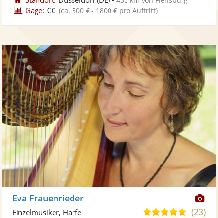
435 km von Flensburg
Gage:
€€
(ca. 500 € - 1800 € pro Auftritt)
Di
Eva Frauenrieder
Kü
(23)
4,9
Einzelmusiker, Harfe