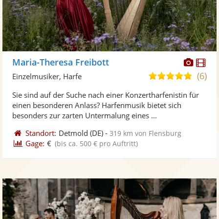
Diese
Di
Maria-Theresa Freibott
Künst
Kü
(6)
5,0
Einzelmusiker, Harfe
stellt
ste
von
Sie sind auf der Suche nach einer Konzertharfenistin für
Fotos
Vi
5
einen besonderen Anlass? Harfenmusik bietet sich
bereit
ber
Sternen
besonders zur zarten Untermalung eines ...
Standort:
Detmold
(DE)
-
319 km von Flensburg
Gage:
€
(bis ca. 500 € pro Auftritt)