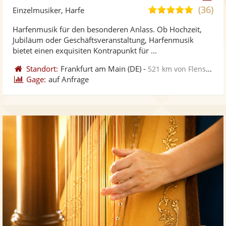
Künst
Kü
(36)
5,0
Einzelmusiker, Harfe
stellt
ste
von
Harfenmusik für den besonderen Anlass. Ob Hochzeit,
Fotos
Vi
5
Jubiläum oder Geschäftsveranstaltung, Harfenmusik
bereit
ber
Sternen
bietet einen exquisiten Kontrapunkt für ...
Standort:
Frankfurt am Main
(DE)
-
521 km von Flensburg
Gage:
auf Anfrage