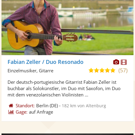
Diese
Di
Fabian Zeller / Duo Resonado
Künst
Kü
(57)
5,0
Einzelmusiker, Gitarre
stellt
ste
von
Der deutsch-portugiesische Gitarrist Fabian Zeller ist
Fotos
Vi
5
buchbar als Solokünstler, im Duo mit Saxofon, im Duo
bereit
ber
Sternen
mit dem venezolanischen Violinisten ...
Standort:
Berlin
(DE)
-
182 km von Altenburg
Gage:
auf Anfrage