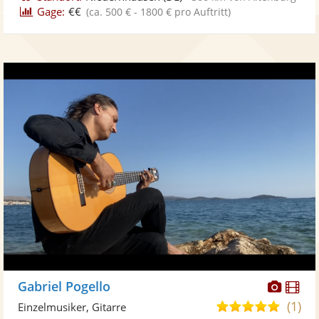
Gage:
€€
(ca. 500 € - 1800 € pro Auftritt)
Diese
Di
Gabriel Pogello
Künst
Kü
(1)
5,0
Einzelmusiker, Gitarre