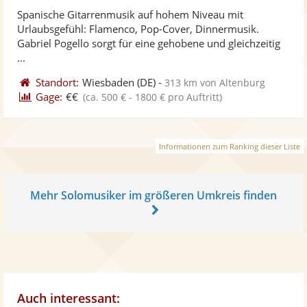
stellt
ste
von
Spanische Gitarrenmusik auf hohem Niveau mit
Fotos
Vi
5
Urlaubsgefühl: Flamenco, Pop-Cover, Dinnermusik.
bereit
ber
Sternen
Gabriel Pogello sorgt für eine gehobene und gleichzeitig
...
Standort:
Wiesbaden
(DE)
-
313 km von Altenburg
Gage:
€€
(ca. 500 € - 1800 € pro Auftritt)
Informationen zum Ranking dieser Liste
Mehr Solomusiker im größeren Umkreis finden
Auch interessant: