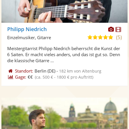
Diese
Di
Philipp Niedrich
Künst
Kü
(5)
5,0
Einzelmusiker, Gitarre
stellt
ste
von
Meistergitarrist Philipp Niedrich beherrscht die Kunst der
Fotos
Vi
5
6 Saiten. Er macht vieles anders, und das ist gut so. Denn
bereit
ber
Sternen
die klassische Gitarre ...
Standort:
Berlin
(DE)
-
182 km von Altenburg
Gage:
€€
(ca. 500 € - 1800 € pro Auftritt)