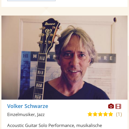
Diese
Di
Volker Schwarze
Künst
Kü
(1)
5,0
Einzelmusiker, Jazz
stellt
ste
von
Acoustic Guitar Solo Performance, musikalische
Fotos
Vi
5