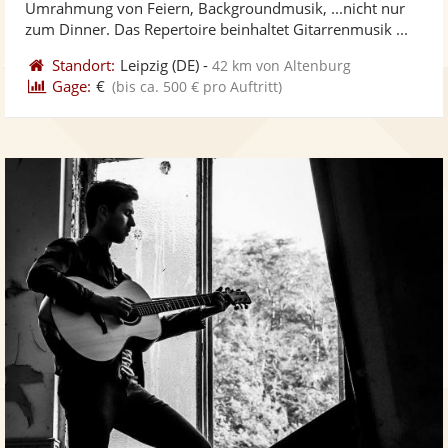
Umrahmung von Feiern, Backgroundmusik, ...nicht nur
bereit
ber
Sternen
zum Dinner. Das Repertoire beinhaltet Gitarrenmusik ...
Standort:
Leipzig
(DE)
-
42 km von Altenburg
Gage:
€
(bis ca. 500 € pro Auftritt)