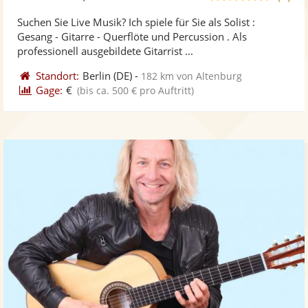
stellt
ste
von
Suchen Sie Live Musik? Ich spiele für Sie als Solist :
Fotos
Vi
5
Gesang - Gitarre - Querflöte und Percussion . Als
bereit
ber
Sternen
professionell ausgebildete Gitarrist ...
Standort:
Berlin
(DE)
-
182 km von Altenburg
Gage:
€
(bis ca. 500 € pro Auftritt)