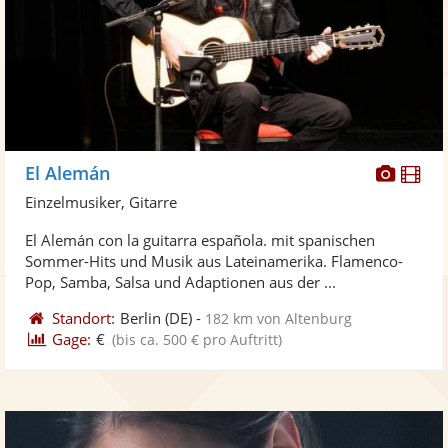
Diese
Di
El Alemán
Künst
Kü
Einzelmusiker, Gitarre
stellt
ste
El Alemán con la guitarra española. mit spanischen
Fotos
Vi
Sommer-Hits und Musik aus Lateinamerika. Flamenco-
bereit
ber
Pop, Samba, Salsa und Adaptionen aus der ...
Standort:
Berlin
(DE)
-
182 km von Altenburg
Gage:
€
(bis ca. 500 € pro Auftritt)