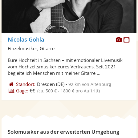
Diese
Di
Nicolas Gohla
Künst
Kü
Einzelmusiker, Gitarre
stellt
ste
Eure Hochzeit in Sachsen – mit emotionaler Livemusik
Fotos
Vi
vom Hochzeitsmusiker eures Vertrauens. Seit 2021
bereit
ber
begleite ich Menschen mit meiner Gitarre ...
Standort:
Dresden
(DE)
-
92 km von Altenburg
Gage:
€€
(ca. 500 € - 1800 € pro Auftritt)
Solomusiker aus der erweiterten Umgebung