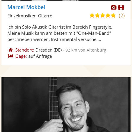
Diese
Di
Marcel Mokbel
Künst
Kü
(2)
5,0
Einzelmusiker, Gitarre
stellt
ste
von
Ich bin Solo Akustik Gitarrist im Bereich Fingerstyle.
Fotos
Vi
5
Meine Musik kann am besten mit "One-Man-Band"
bereit
ber
Sternen
beschrieben werden. Instrumental versuche ...
Standort:
Dresden
(DE)
-
92 km von Altenburg
Gage:
auf Anfrage