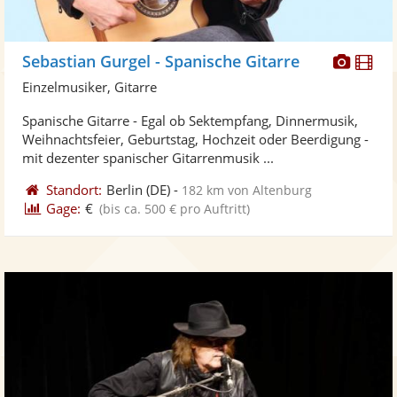
Diese
Di
Sebastian Gurgel - Spanische Gitarre
Künst
Kü
Einzelmusiker, Gitarre
stellt
ste
Spanische Gitarre - Egal ob Sektempfang, Dinnermusik,
Fotos
Vi
Weihnachtsfeier, Geburtstag, Hochzeit oder Beerdigung -
bereit
ber
mit dezenter spanischer Gitarrenmusik ...
Standort:
Berlin
(DE)
-
182 km von Altenburg
Gage:
€
(bis ca. 500 € pro Auftritt)