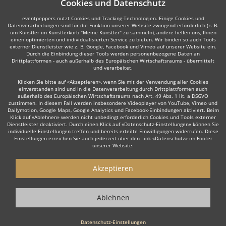
Cookies und Datenschutz
eventpeppers nutzt Cookies und Tracking-Technologien. Einige Cookies und
Datenverarbeitungen sind für die Funktion unserer Website zwingend erforderlich (z. B.
um Künstler im Künstlerkorb "Meine Künstler" zu sammeln), andere helfen uns, Ihnen
einen optimierten und individualisierten Service zu bieten. Wir binden so auch Tools
externer Dienstleister wie z. B. Google, Facebook und Vimeo auf unserer Website ein.
Durch die Einbindung dieser Tools werden personenbezogene Daten an
Drittplattformen - auch außerhalb des Europäischen Wirtschaftsraums - übermittelt
und verarbeitet.
Klicken Sie bitte auf «Akzeptieren», wenn Sie mit der Verwendung aller Cookies
einverstanden sind und in die Datenverarbeitung durch Drittplattformen auch
außerhalb des Europäischen Wirtschaftsraums nach Art. 49 Abs. 1 lit. a DSGVO
zustimmen. In diesem Fall werden insbesondere Videoplayer von YouTube, Vimeo und
Dailymotion, Google Maps, Google Analytics und Facebook-Einbindungen aktiviert. Beim
Klick auf «Ablehnen» werden nicht unbedingt erforderlich Cookies und Tools externer
Dienstleister deaktiviert. Durch einen Klick auf «Datenschutz-Einstellungen» können Sie
individuelle Einstellungen treffen und bereits erteilte Einwilligungen widerrufen. Diese
Einstellungen erreichen Sie auch jederzeit über den Link «Datenschutz» im Footer
unserer Website.
Akzeptieren
Ablehnen
Datenschutz-Einstellungen