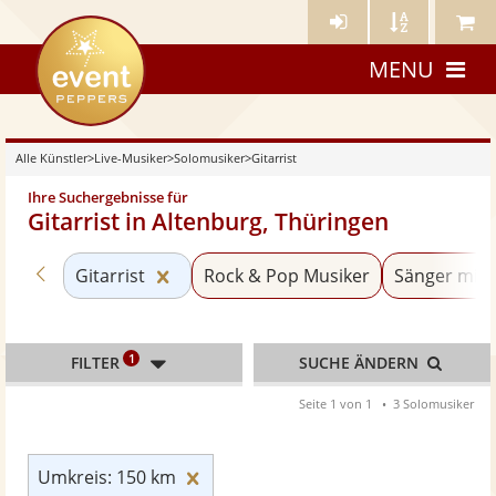
Künstler-
Künstler
Meine
eventpeppers
Login
A-
Künstle
MENU
Z
Alle Künstler
>
Live-Musiker
>
Solomusiker
>
Gitarrist
Ihre Suchergebnisse für
Gitarrist in Altenburg, Thüringen
Zurück zu «Solomusiker»
Kategorie «Gitarrist» zurücksetzen
Gitarrist
Rock & Pop Musiker
Sänger mit 
1
FILTER
SUCHE ÄNDERN
Seite 1 von 1
3 Solomusiker
Umkreis: 150 km zurücksetzen
Umkreis: 150 km