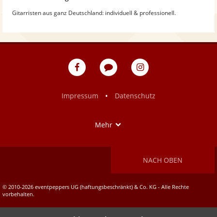
Gitarristen aus ganz Deutschland: individuell & professionell.
eventpeppers
Blog
eventpeppers
auf
auf
Facebook
Instagram
•
Impressum
Datenschutz
Show
Mehr
NACH OBEN
© 2010-2026 eventpeppers UG (haftungsbeschränkt) & Co. KG - Alle Rechte
vorbehalten.