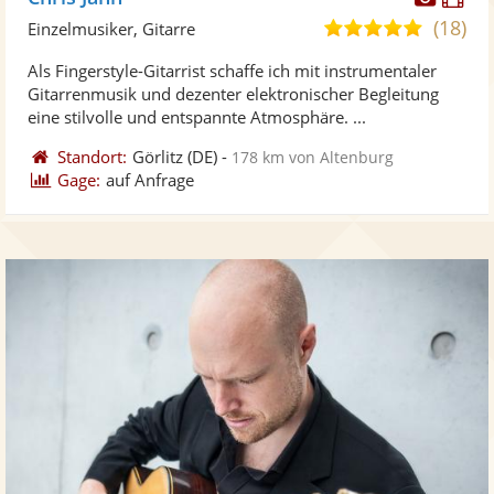
Künst
Kü
(18)
4,9
Einzelmusiker, Gitarre
stellt
ste
von
Als Fingerstyle-Gitarrist schaffe ich mit instrumentaler
Fotos
Vi
5
Gitarrenmusik und dezenter elektronischer Begleitung
bereit
ber
Sternen
eine stilvolle und entspannte Atmosphäre. ...
Standort:
Görlitz
(DE)
-
178 km von Altenburg
Gage:
auf Anfrage