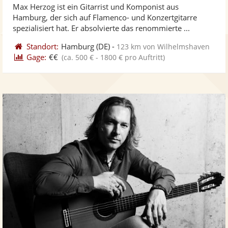
Max Herzog ist ein Gitarrist und Komponist aus
Fotos
Vi
5
Hamburg, der sich auf Flamenco- und Konzertgitarre
bereit
ber
Sternen
spezialisiert hat. Er absolvierte das renommierte ...
Standort:
Hamburg
(DE)
-
123 km von Wilhelmshaven
Gage:
€€
(ca. 500 € - 1800 € pro Auftritt)