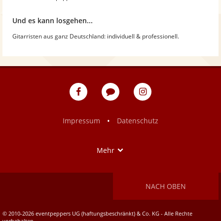
Und es kann losgehen...
Gitarristen aus ganz Deutschland: individuell & professionell.
eventpeppers
Blog
eventpeppers
auf
auf
Facebook
Instagram
•
Impressum
Datenschutz
Show
Mehr
NACH OBEN
© 2010-2026 eventpeppers UG (haftungsbeschränkt) & Co. KG - Alle Rechte
vorbehalten.