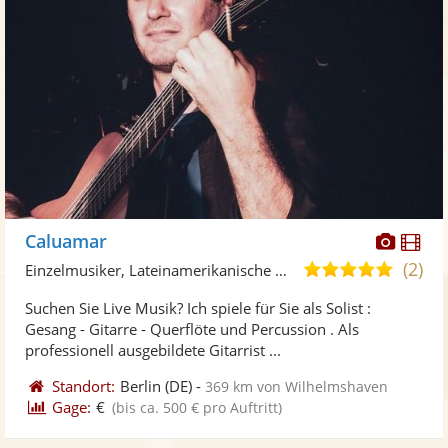
Diese
Di
Caluamar
Künst
Kü
(2)
5,0
Einzelmusiker, Lateinamerikanische Musik
stellt
ste
von
Suchen Sie Live Musik? Ich spiele für Sie als Solist :
Fotos
Vi
5
Gesang - Gitarre - Querflöte und Percussion . Als
bereit
ber
Sternen
professionell ausgebildete Gitarrist ...
Standort:
Berlin
(DE)
-
369 km von Wilhelmshaven
Gage:
€
(bis ca. 500 € pro Auftritt)