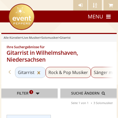
Künstler-
Künstler
Meine
eventpeppers
Login
A-
Künstle
MENU
Z
Alle Künstler
>
Live-Musiker
>
Solomusiker
>
Gitarrist
Ihre Suchergebnisse für
Gitarrist in Wilhelmshaven,
Niedersachsen
Zurück zu «Solomusiker»
Kategorie «Gitarrist» zurücksetzen
Gitarrist
Rock & Pop Musiker
Sänger mit 
1
FILTER
SUCHE ÄNDERN
Seite 1 von 1
3 Solomusiker