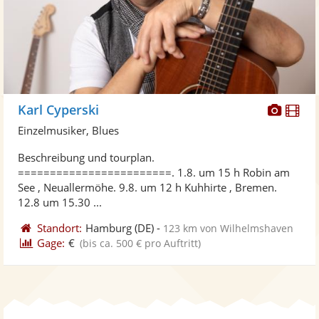
Diese
Di
Karl Cyperski
Künst
Kü
Einzelmusiker, Blues
stellt
ste
Beschreibung und tourplan.
Fotos
Vi
========================. 1.8. um 15 h Robin am
bereit
ber
See , Neuallermöhe. 9.8. um 12 h Kuhhirte , Bremen.
12.8 um 15.30 ...
Standort:
Hamburg
(DE)
-
123 km von Wilhelmshaven
Gage:
€
(bis ca. 500 € pro Auftritt)