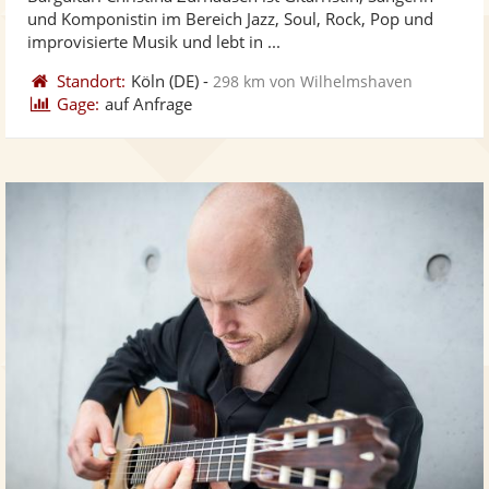
Fotos
Vi
5
und Komponistin im Bereich Jazz, Soul, Rock, Pop und
bereit
ber
Sternen
improvisierte Musik und lebt in ...
Standort:
Köln
(DE)
-
298 km von Wilhelmshaven
Gage:
auf Anfrage