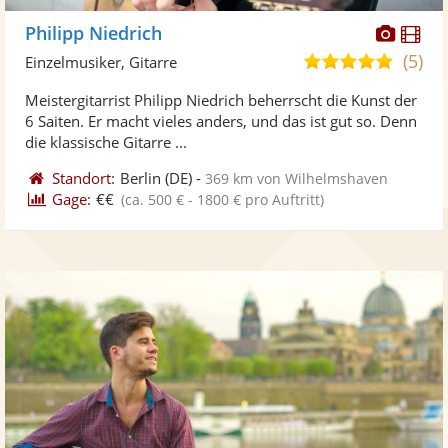
Diese
Di
Philipp Niedrich
Künst
Kü
(5)
5,0
Einzelmusiker, Gitarre
stellt
ste
von
Meistergitarrist Philipp Niedrich beherrscht die Kunst der
Fotos
Vi
5
6 Saiten. Er macht vieles anders, und das ist gut so. Denn
bereit
ber
Sternen
die klassische Gitarre ...
Standort:
Berlin
(DE)
-
369 km von Wilhelmshaven
Gage:
€€
(ca. 500 € - 1800 € pro Auftritt)