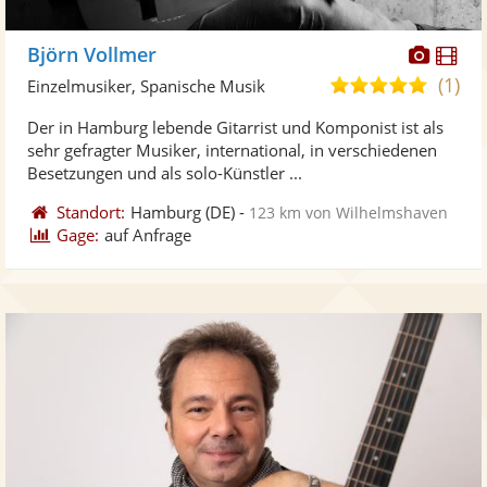
Diese
Di
Björn Vollmer
Künst
Kü
(1)
5,0
Einzelmusiker, Spanische Musik
stellt
ste
von
Der in Hamburg lebende Gitarrist und Komponist ist als
Fotos
Vi
5
sehr gefragter Musiker, international, in verschiedenen
bereit
ber
Sternen
Besetzungen und als solo-Künstler ...
Standort:
Hamburg
(DE)
-
123 km von Wilhelmshaven
Gage:
auf Anfrage