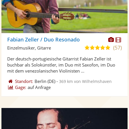
Diese
Di
Fabian Zeller / Duo Resonado
Künst
Kü
(57)
5,0
Einzelmusiker, Gitarre
stellt
ste
von
Der deutsch-portugiesische Gitarrist Fabian Zeller ist
Fotos
Vi
5
buchbar als Solokünstler, im Duo mit Saxofon, im Duo
bereit
ber
Sternen
mit dem venezolanischen Violinisten ...
Standort:
Berlin
(DE)
-
369 km von Wilhelmshaven
Gage:
auf Anfrage