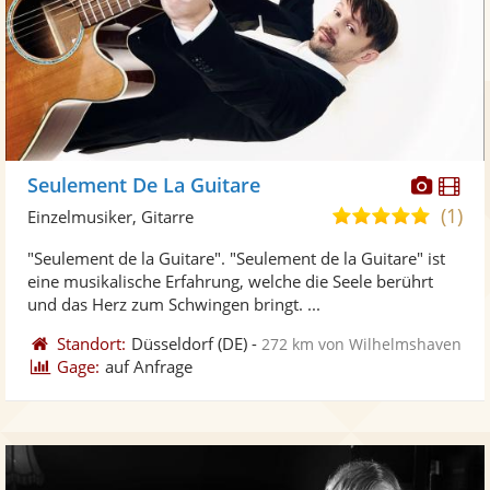
Diese
Di
Seulement De La Guitare
Künst
Kü
(1)
5,0
Einzelmusiker, Gitarre
stellt
ste
von
"Seulement de la Guitare". "Seulement de la Guitare" ist
Fotos
Vi
5
eine musikalische Erfahrung, welche die Seele berührt
bereit
ber
Sternen
und das Herz zum Schwingen bringt. ...
Standort:
Düsseldorf
(DE)
-
272 km von Wilhelmshaven
Gage:
auf Anfrage