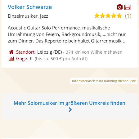
Diese
Di
Volker Schwarze
Künst
Kü
(1)
5,0
Einzelmusiker, Jazz
stellt
ste
von
Acoustic Guitar Solo Performance, musikalische
Fotos
Vi
5
Umrahmung von Feiern, Backgroundmusik, ...nicht nur
bereit
ber
Sternen
zum Dinner. Das Repertoire beinhaltet Gitarrenmusik ...
Standort:
Leipzig
(DE)
-
374 km von Wilhelmshaven
Gage:
€
(bis ca. 500 € pro Auftritt)
Informationen zum Ranking dieser Liste
Mehr Solomusiker im größeren Umkreis finden