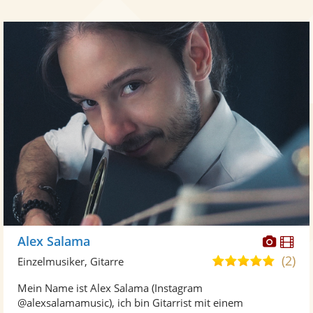
Diese
Di
Alex Salama
Künst
Kü
(2)
5,0
Einzelmusiker, Gitarre
stellt
ste
von
Mein Name ist Alex Salama (Instagram
Fotos
Vi
5
@alexsalamamusic), ich bin Gitarrist mit einem
bereit
ber
Sternen