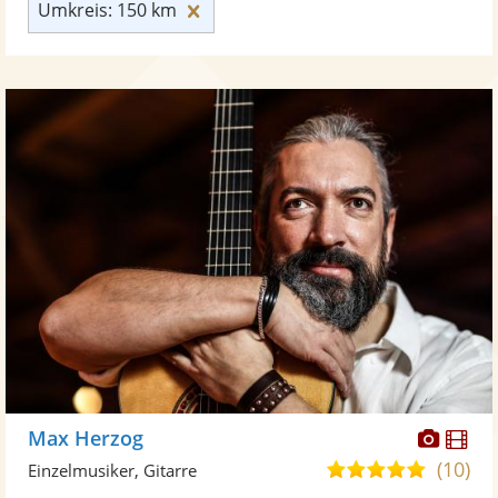
Umkreis: 150 km zurücksetzen
Umkreis: 150 km
Diese
Di
Max Herzog
Künst
Kü
(10)
5,0
Einzelmusiker, Gitarre
stellt
ste
von