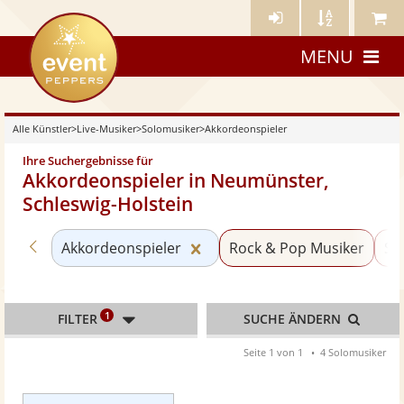
Künstler-
Künstler
Meine
eventpeppers
Login
A-
Künstle
MENU
Z
Alle Künstler
>
Live-Musiker
>
Solomusiker
>
Akkordeonspieler
Ihre Suchergebnisse für
Akkordeonspieler in Neumünster,
Schleswig-Holstein
Zurück zu «Solomusiker»
Kategorie «Akkordeonspieler
Akkordeonspieler
Rock & Pop Musiker
Sä
1
FILTER
SUCHE ÄNDERN
Seite 1 von 1
4 Solomusiker