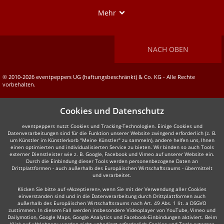
Show
Mehr
NACH OBEN
© 2010-2026 eventpeppers UG (haftungsbeschränkt) & Co. KG - Alle Rechte
vorbehalten.
Cookies und Datenschutz
eventpeppers nutzt Cookies und Tracking-Technologien. Einige Cookies und
Datenverarbeitungen sind für die Funktion unserer Website zwingend erforderlich (z. B.
um Künstler im Künstlerkorb "Meine Künstler" zu sammeln), andere helfen uns, Ihnen
einen optimierten und individualisierten Service zu bieten. Wir binden so auch Tools
externer Dienstleister wie z. B. Google, Facebook und Vimeo auf unserer Website ein.
Durch die Einbindung dieser Tools werden personenbezogene Daten an
Drittplattformen - auch außerhalb des Europäischen Wirtschaftsraums - übermittelt
und verarbeitet.
Klicken Sie bitte auf «Akzeptieren», wenn Sie mit der Verwendung aller Cookies
einverstanden sind und in die Datenverarbeitung durch Drittplattformen auch
außerhalb des Europäischen Wirtschaftsraums nach Art. 49 Abs. 1 lit. a DSGVO
zustimmen. In diesem Fall werden insbesondere Videoplayer von YouTube, Vimeo und
Dailymotion, Google Maps, Google Analytics und Facebook-Einbindungen aktiviert. Beim