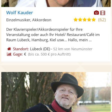
Diese
Di
Wolf Kauder
Künst
Kü
(62)
4,9
Einzelmusiker, Akkordeon
stellt
ste
von
Der Klavierspieler/Akkordeonspieler für Ihre
Fotos
Vi
5
Veranstaltung oder auch Ihr Hotel/ Restaurant/Café im
bereit
ber
Sternen
Raum Lübeck, Hamburg, Kiel usw... Hallo, mein ...
Standort:
Lübeck
(DE)
-
52 km von Neumünster
Gage:
€
(bis ca. 500 € pro Auftritt)