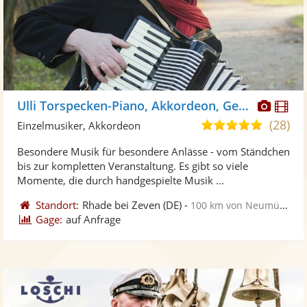
Diese
Di
Ulli Torspecken-Piano, Akkordeon, Gesang
Künst
Kü
(28)
4,9
Einzelmusiker, Akkordeon
stellt
ste
von
Besondere Musik für besondere Anlässe - vom Ständchen
Fotos
Vi
5
bis zur kompletten Veranstaltung. Es gibt so viele
bereit
ber
Sternen
Momente, die durch handgespielte Musik ...
Standort:
Rhade bei Zeven
(DE)
-
100 km von Neumünster
Gage:
auf Anfrage