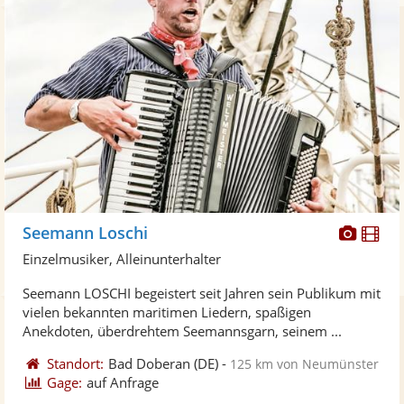
Diese
Di
Seemann Loschi
Künst
Kü
Einzelmusiker, Alleinunterhalter
stellt
ste
Seemann LOSCHI begeistert seit Jahren sein Publikum mit
Fotos
Vi
vielen bekannten maritimen Liedern, spaßigen
bereit
ber
Anekdoten, überdrehtem Seemannsgarn, seinem ...
Standort:
Bad Doberan
(DE)
-
125 km von Neumünster
Gage:
auf Anfrage