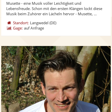
Musette - eine Musik voller Leichtigkeit und
Fotos
Vi
5
Lebensfreude. Schon mit den ersten Klängen lockt diese
bereit
ber
Sternen
Musik beim Zuhörer ein Lächeln hervor - Musette, ...
Standort:
Langwedel
(DE)
Gage:
auf Anfrage