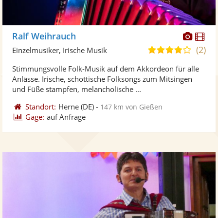
Diese
Di
Ralf Weihrauch
Künst
Kü
(2)
4,1
Einzelmusiker, Irische Musik
stellt
ste
von
Stimmungsvolle Folk-Musik auf dem Akkordeon für alle
Fotos
Vi
5
Anlässe. Irische, schottische Folksongs zum Mitsingen
bereit
ber
Sternen
und Füße stampfen, melancholische ...
Standort:
Herne
(DE)
-
147 km von Gießen
Gage:
auf Anfrage