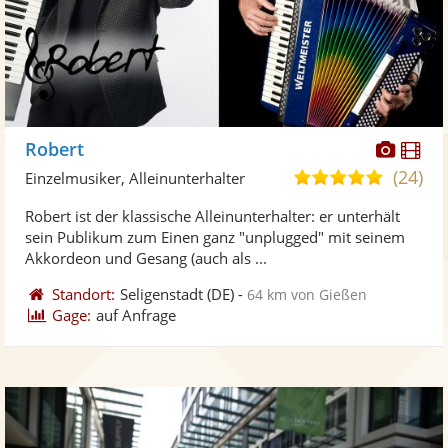
Diese
Di
Robert
Künst
Kü
(24)
5,0
Einzelmusiker, Alleinunterhalter
stellt
ste
von
Robert ist der klassische Alleinunterhalter: er unterhält
Fotos
Vi
5
sein Publikum zum Einen ganz "unplugged" mit seinem
bereit
ber
Sternen
Akkordeon und Gesang (auch als ...
Standort:
Seligenstadt
(DE)
-
64 km von Gießen
Gage:
auf Anfrage