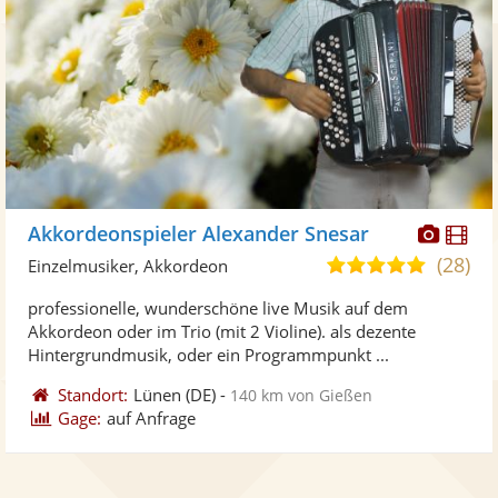
Diese
Di
Akkordeonspieler Alexander Snesar
Künst
Kü
(28)
4,8
Einzelmusiker, Akkordeon
stellt
ste
von
professionelle, wunderschöne live Musik auf dem
Fotos
Vi
5
Akkordeon oder im Trio (mit 2 Violine). als dezente
bereit
ber
Sternen
Hintergrundmusik, oder ein Programmpunkt ...
Standort:
Lünen
(DE)
-
140 km von Gießen
Gage:
auf Anfrage