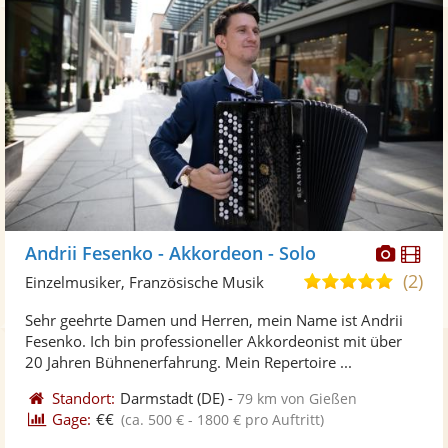
Diese
Di
Andrii Fesenko - Akkordeon - Solo
Künst
Kü
(2)
5,0
Einzelmusiker, Französische Musik
stellt
ste
von
Sehr geehrte Damen und Herren, mein Name ist Andrii
Fotos
Vi
5
Fesenko. Ich bin professioneller Akkordeonist mit über
bereit
ber
Sternen
20 Jahren Bühnenerfahrung. Mein Repertoire ...
Standort:
Darmstadt
(DE)
-
79 km von Gießen
Gage:
€€
(ca. 500 € - 1800 € pro Auftritt)