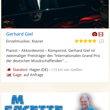
Diese
Di
Gerhard Giel
Künst
Kü
(2)
4,9
Einzelmusiker, Klavier
stellt
ste
von
Pianist – Akkordeonist – Komponist. Gerhard Giel ist
Fotos
Vi
5
zweimaliger Preisträger des "Internationalen Grand Prix
bereit
ber
Sternen
der deutschen Musikschaffenden" ...
Standort:
Hagen
(DE)
-
119 km von Gießen
Gage:
auf Anfrage