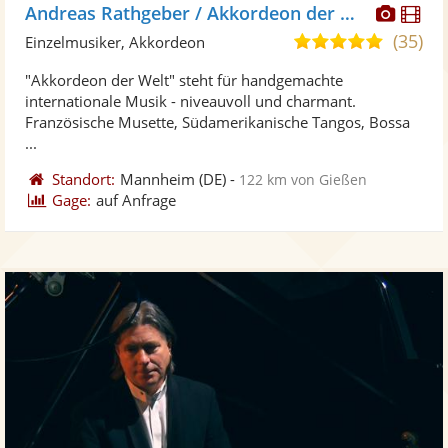
Diese
Di
Andreas Rathgeber / Akkordeon der Welt
Künst
Kü
(35)
4,9
Einzelmusiker, Akkordeon
stellt
ste
von
"Akkordeon der Welt" steht für handgemachte
Fotos
Vi
5
internationale Musik - niveauvoll und charmant.
bereit
ber
Sternen
Französische Musette, Südamerikanische Tangos, Bossa
...
Standort:
Mannheim
(DE)
-
122 km von Gießen
Gage:
auf Anfrage