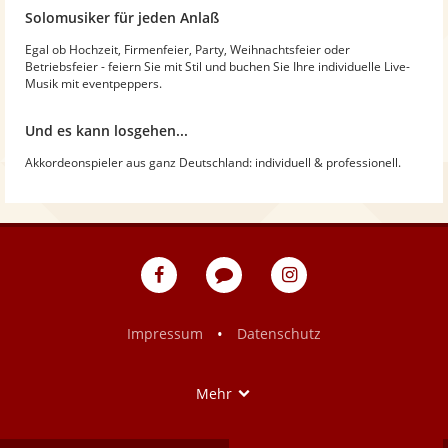
Solomusiker für jeden Anlaß
Egal ob Hochzeit, Firmenfeier, Party, Weihnachtsfeier oder
Betriebsfeier - feiern Sie mit Stil und buchen Sie Ihre individuelle Live-
Musik mit eventpeppers.
Und es kann losgehen...
Akkordeonspieler aus ganz Deutschland: individuell & professionell.
eventpeppers
Blog
eventpeppers
auf
auf
Facebook
Instagram
•
Impressum
Datenschutz
Show
Mehr