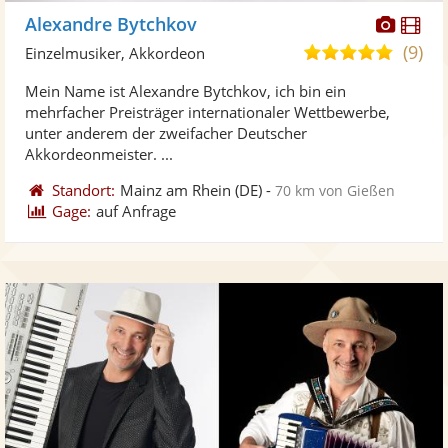
Diese
Di
Alexandre Bytchkov
Künst
Kü
(9)
5,0
Einzelmusiker, Akkordeon
stellt
ste
von
Mein Name ist Alexandre Bytchkov, ich bin ein
Fotos
Vi
5
mehrfacher Preisträger internationaler Wettbewerbe,
bereit
ber
Sternen
unter anderem der zweifacher Deutscher
Akkordeonmeister. ...
Standort:
Mainz am Rhein
(DE)
-
70 km von Gießen
Gage:
auf Anfrage