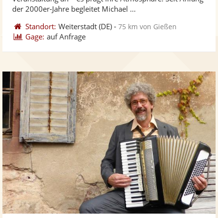
bereit
ber
der 2000er-Jahre begleitet Michael ...
Standort:
Weiterstadt
(DE)
-
75 km von Gießen
Gage:
auf Anfrage