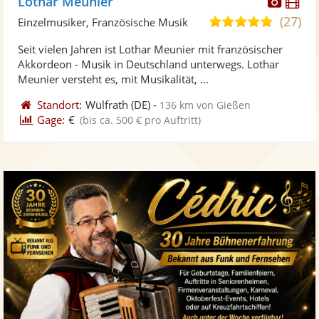
Diese
Di
Lothar Meunier
Künst
Kü
(27)
5,0
Einzelmusiker, Französische Musik
stellt
ste
von
Seit vielen Jahren ist Lothar Meunier mit französischer
Fotos
Vi
5
Akkordeon - Musik in Deutschland unterwegs. Lothar
bereit
ber
Sternen
Meunier versteht es, mit Musikalität, ...
Standort:
Wülfrath
(DE)
-
136 km von Gießen
Gage:
€
(bis ca. 500 € pro Auftritt)