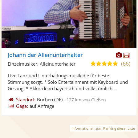
Diese
Di
Johann der Alleinunterhalter
Künst
Kü
(66)
5,0
Einzelmusiker, Alleinunterhalter
stellt
ste
von
Live Tanz und Unterhaltungsmusik die für beste
Fotos
Vi
5
Stimmung sorgt. * Solo Entertainment mit Keyboard und
bereit
ber
Sternen
Gesang. * Akkordeon bayerisch und volkstümlich. ...
Standort:
Buchen
(DE)
-
127 km von Gießen
Gage:
auf Anfrage
Informationen zum Ranking dieser Liste