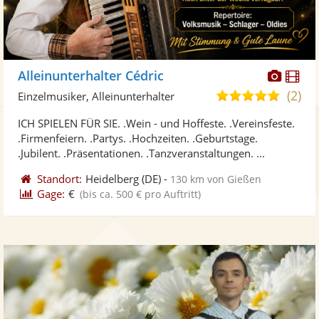
Diese
Di
Alleinunterhalter Cédric
Künst
Kü
(2)
4,9
Einzelmusiker, Alleinunterhalter
stellt
ste
von
ICH SPIELEN FÜR SIE. .Wein - und Hoffeste. .Vereinsfeste.
Fotos
Vi
5
.Firmenfeiern. .Partys. .Hochzeiten. .Geburtstage.
bereit
ber
Sternen
.Jubilent. .Präsentationen. .Tanzveranstaltungen. ...
Standort:
Heidelberg
(DE)
-
130 km von Gießen
Gage:
€
(bis ca. 500 € pro Auftritt)