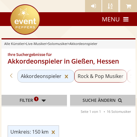
Künstler-
Künstler
Meine
eventpeppers
Login
A-
Künstle
MENU
Z
Alle Künstler
>
Live-Musiker
>
Solomusiker
>
Akkordeonspieler
Ihre Suchergebnisse für
Akkordeonspieler in Gießen, Hessen
Zurück zu «Solomusiker»
Kategorie «Akkordeonspieler
Akkordeonspieler
Rock & Pop Musiker
Sä
1
FILTER
SUCHE ÄNDERN
Seite 1 von 1
16 Solomusiker
Umkreis: 150 km zurücksetzen
Umkreis: 150 km