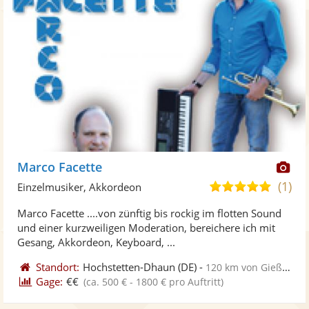
Di
Marco Facette
Kü
(1)
5,0
Einzelmusiker, Akkordeon
ste
von
Marco Facette ....von zünftig bis rockig im flotten Sound
Fo
5
und einer kurzweiligen Moderation, bereichere ich mit
ber
Sternen
Gesang, Akkordeon, Keyboard, ...
Standort:
Hochstetten-Dhaun
(DE)
-
120 km von Gießen
Gage:
€€
(ca. 500 € - 1800 € pro Auftritt)