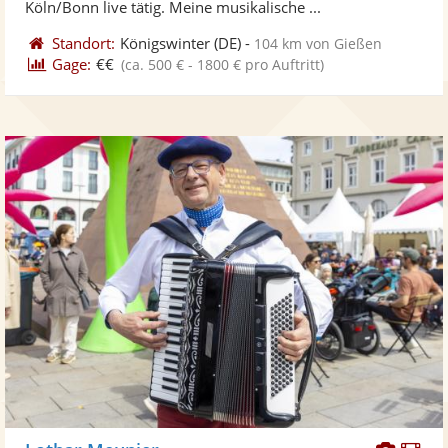
Sternen
Köln/Bonn live tätig. Meine musikalische ...
Standort:
Königswinter
(DE)
-
104 km von Gießen
Gage:
€€
(ca. 500 € - 1800 € pro Auftritt)