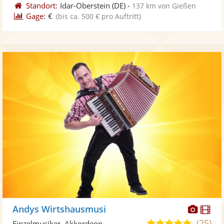
Standort:
Idar-Oberstein
(DE)
-
137 km von Gießen
Gage:
€
(bis ca. 500 € pro Auftritt)
Diese
Di
Andys Wirtshausmusi
Künst
Kü
(25)
4,9
Einzelmusiker, Akkordeon