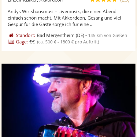
stellt
ste
von
Andys Wirtshausmusi – Livemusik, die einen Abend
Fotos
Vi
5
einfach schön macht. Mit Akkordeon, Gesang und viel
bereit
ber
Sternen
Gespür für die Gäste sorge ich für eine ...
Standort:
Bad Mergentheim
(DE)
-
145 km von Gießen
Gage:
€€
(ca. 500 € - 1800 € pro Auftritt)