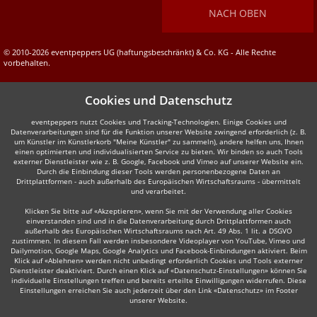
NACH OBEN
© 2010-2026 eventpeppers UG (haftungsbeschränkt) & Co. KG - Alle Rechte
vorbehalten.
Cookies und Datenschutz
eventpeppers nutzt Cookies und Tracking-Technologien. Einige Cookies und
Datenverarbeitungen sind für die Funktion unserer Website zwingend erforderlich (z. B.
um Künstler im Künstlerkorb "Meine Künstler" zu sammeln), andere helfen uns, Ihnen
einen optimierten und individualisierten Service zu bieten. Wir binden so auch Tools
externer Dienstleister wie z. B. Google, Facebook und Vimeo auf unserer Website ein.
Durch die Einbindung dieser Tools werden personenbezogene Daten an
Drittplattformen - auch außerhalb des Europäischen Wirtschaftsraums - übermittelt
und verarbeitet.
Klicken Sie bitte auf «Akzeptieren», wenn Sie mit der Verwendung aller Cookies
einverstanden sind und in die Datenverarbeitung durch Drittplattformen auch
außerhalb des Europäischen Wirtschaftsraums nach Art. 49 Abs. 1 lit. a DSGVO
zustimmen. In diesem Fall werden insbesondere Videoplayer von YouTube, Vimeo und
Dailymotion, Google Maps, Google Analytics und Facebook-Einbindungen aktiviert. Beim
Klick auf «Ablehnen» werden nicht unbedingt erforderlich Cookies und Tools externer
Dienstleister deaktiviert. Durch einen Klick auf «Datenschutz-Einstellungen» können Sie
individuelle Einstellungen treffen und bereits erteilte Einwilligungen widerrufen. Diese
Einstellungen erreichen Sie auch jederzeit über den Link «Datenschutz» im Footer
unserer Website.