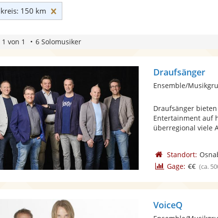
Umkreis: 150 km zurücksetzen
reis: 150 km
 1 von 1
6 Solomusiker
Draufsänger
Ensemble/Musikgru
Draufsänger bieten 
Entertainment auf 
überregional viele 
Standort:
Osna
Gage:
€€
(ca. 50
VoiceQ