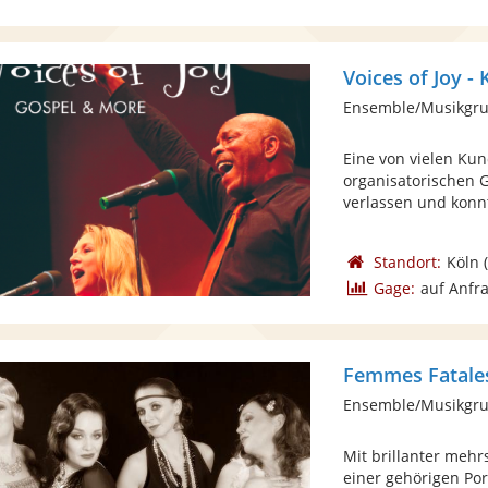
Voices of Joy - 
Ensemble/Musikgru
Eine von vielen Ku
organisatorischen 
verlassen und konnt
Standort:
Köln
(
Gage:
auf Anfr
Femmes Fatales
Ensemble/Musikgrup
Mit brillanter meh
einer gehörigen Po