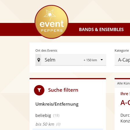
eventpeppers
BANDS & ENSEMBLES
Radius
Ort des Events
Kategorie
Selm
A-Cap
Ort
des
Events
Alle Kün
festlegen
Suche filtern
Ihre
A-
Umkreis/Entfernung
Durc
beliebig
(18)
Konz
bis 50 km
(0)