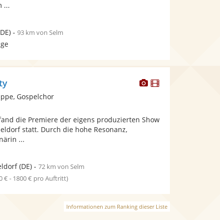
 ...
DE)
-
93 km von Selm
age
Dieser
Dieser
ty
Künstler
Künstler
ppe, Gospelchor
stellt
stellt
Fotos
Videos
and die Premiere der eigens produzierten Show
bereit.
bereit.
seldorf statt. Durch die hohe Resonanz,
ärin ...
ldorf
(DE)
-
72 km von Selm
0 € - 1800 € pro Auftritt)
Informationen zum Ranking dieser Liste