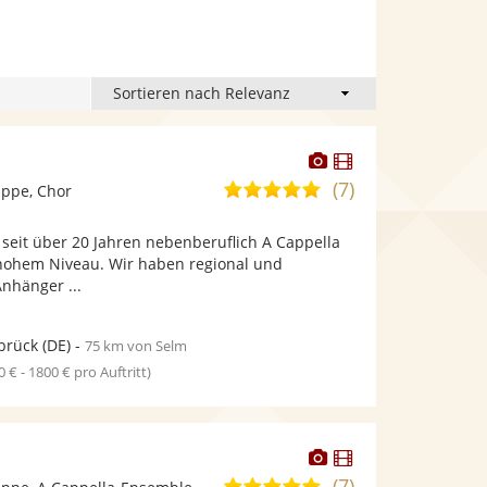
Dieser
Dieser
Künstler
Künstler
(7)
5,0
ppe, Chor
stellt
stellt
von
Fotos
Videos
seit über 20 Jahren nebenberuflich A Cappella
5
bereit.
bereit.
hohem Niveau. Wir haben regional und
Sternen
Anhänger ...
brück
(DE)
-
75 km von Selm
0 € - 1800 € pro Auftritt)
Dieser
Dieser
Künstler
Künstler
(7)
4,9