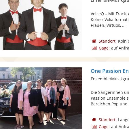
Ensemble/Musikgru
VoiceQ – Mit Frack,
Kölner Vokalformat
Frauen. Virtuos, ...
Standort:
Köln
(
Gage:
auf Anfr
One Passion E
Ensemble/Musikgru
Die Sängerinnen u
Passion Ensemble s
Bereichen Pop und G
Standort:
Lange
Gage:
auf Anfr