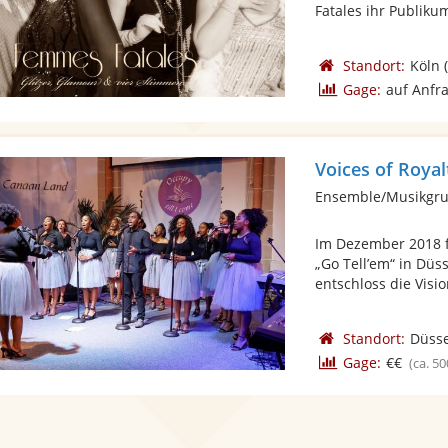
Fatales ihr Publikum
Standort:
Köln
(
Gage:
auf Anfr
Voices of Royal
Ensemble/Musikgru
Im Dezember 2018 f
„Go Tell’em“ in Düs
entschloss die Vision
Standort:
Düsse
Gage:
€€
(ca. 50