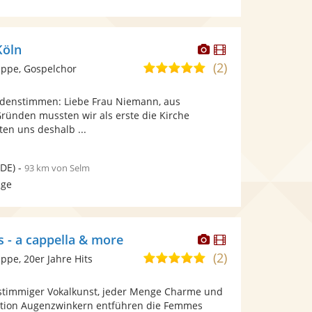
Dieser
Dieser
Köln
Künstler
Künstler
(2)
5,0
ppe, Gospelchor
stellt
stellt
von
Fotos
Videos
ndenstimmen: Liebe Frau Niemann, aus
5
bereit.
bereit.
Gründen mussten wir als erste die Kirche
Sternen
en uns deshalb ...
DE)
-
93 km von Selm
age
Dieser
Dieser
 - a cappella & more
Künstler
Künstler
(2)
5,0
pe, 20er Jahre Hits
stellt
stellt
von
Fotos
Videos
rstimmiger Vokalkunst, jeder Menge Charme und
5
bereit.
bereit.
rtion Augenzwinkern entführen die Femmes
Sternen