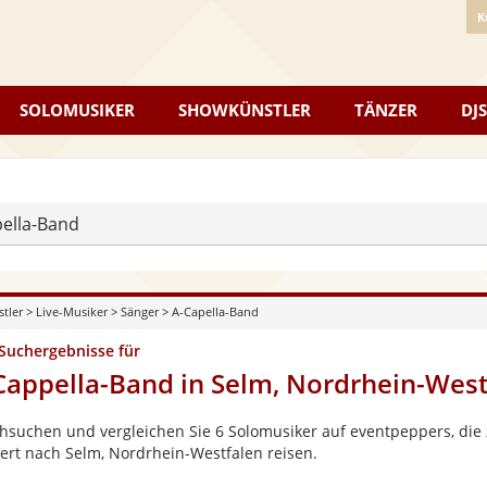
K
SOLOMUSIKER
SHOWKÜNSTLER
TÄNZER
DJS
ella-Band
stler
>
Live-Musiker
>
Sänger
>
A-Capella-Band
 Suchergebnisse für
Cappella-Band in Selm, Nordrhein-West
hsuchen und vergleichen Sie 6 Solomusiker auf eventpeppers, die 
ert nach Selm, Nordrhein-Westfalen reisen.