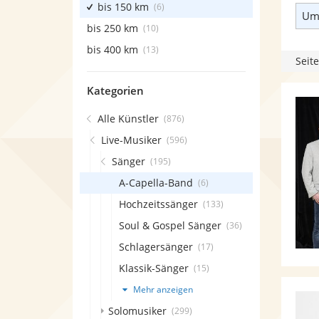
bis 150 km
(6)
Umk
bis 250 km
(10)
bis 400 km
(13)
Seite
Kategorien
Alle Künstler
(876)
Live-Musiker
(596)
Sänger
(195)
A-Capella-Band
(6)
Hochzeitssänger
(133)
Soul & Gospel Sänger
(36)
Schlagersänger
(17)
Klassik-Sänger
(15)
Mehr anzeigen
Solomusiker
(299)