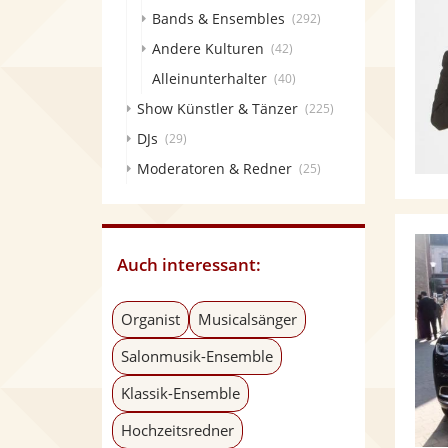
Bands & Ensembles
(292)
Andere Kulturen
(42)
Alleinunterhalter
(40)
Show Künstler & Tänzer
(225)
DJs
(29)
Moderatoren & Redner
(25)
Auch interessant:
Organist
Musicalsänger
Salonmusik-Ensemble
Klassik-Ensemble
Hochzeitsredner