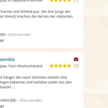
ppe, A Cappella-Ensemble
stellt
stellt
von
Fotos
Videos
 Charme und Stimme pur. Die drei Jungs der
5
bereit.
bereit.
ion VoiceQ brechen die Herzen der stolzesten
Sternen
DE)
-
93 km von Selm
age
Dieser
nsemble
Künstler
(3)
4,9
ppe, Tanz-/Hochzeitsband
stellt
von
Fotos
nd Sänger des neun Stimmen starken One
5
bereit.
ingen bekannte und beliebte Lieder aus den
Sternen
ospel ...
nfeld
(DE)
-
76 km von Selm
age