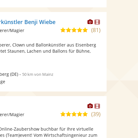
Dieser
Dieser
künstler Benji Wiebe
Künstler
Künstler
(81)
5,0
erer/Magier
stellt
stellt
von
Fotos
Videos
berer, Clown und Ballonkünstler aus Eisenberg
5
bereit.
bereit.
ietet Staunen, Lachen und Ballons für Bühne,
Sternen
berg
(DE)
-
50 km von Mainz
age
Dieser
Dieser
Künstler
Künstler
(39)
5,0
erer/Magier
stellt
stellt
von
Fotos
Videos
 Online-Zaubershow buchbar für Ihre virtuelle
5
bereit.
bereit.
ales (Team)event! Vom Wirtschaftsingenieur zum
Sternen