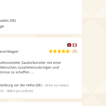
bereit.
bereit.
Sternen
baden
(DE)
age
Dieser
Dieser
Künstler
Künstler
(8)
5,0
erer/Magier
stellt
stellt
von
Fotos
Videos
professioneller Zauberkünstler mit einer
5
bereit.
bereit.
r, Menschen zusammenzubringen und
Sternen
nisse zu schaffen. ...
Homburg vor der Höhe
(DE)
-
34 km von Mainz
0 € - 1800 € pro Auftritt)