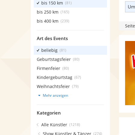
bis 150 km
(81)
Umk
bis 250 km
(165)
bis 400 km
(239)
Seite
Art des Events
beliebig
(81)
Geburtstagsfeier
(80)
Firmenfeier
(80)
Kindergeburtstag
(67)
Weihnachtsfeier
(79)
Mehr anzeigen
Kategorien
Alle Künstler
(1218)
Show Künstler & Tänzer
(274)