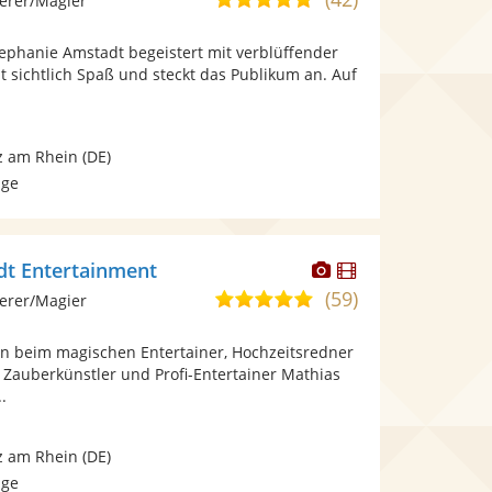
erer/Magier
stellt
stellt
von
Fotos
Videos
ephanie Amstadt begeistert mit verblüffender
5
bereit.
bereit.
t sichtlich Spaß und steckt das Publikum an. Auf
Sternen
z am Rhein
(DE)
age
Dieser
Dieser
dt Entertainment
Künstler
Künstler
(59)
5,0
erer/Magier
stellt
stellt
von
Fotos
Videos
n beim magischen Entertainer, Hochzeitsredner
5
bereit.
bereit.
 Zauberkünstler und Profi-Entertainer Mathias
Sternen
.
z am Rhein
(DE)
age