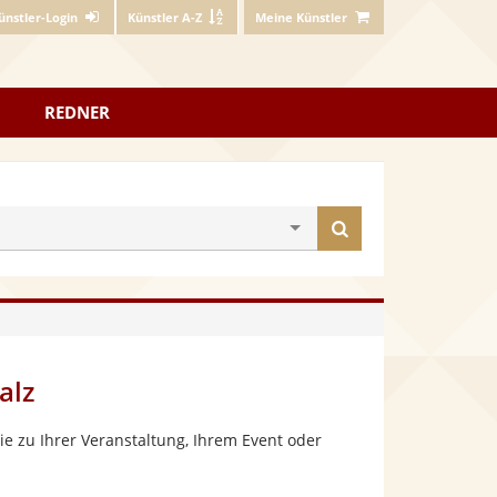
ünstler-Login
Künstler A-Z
Meine Künstler
REDNER
Künstler
finden
alz
e zu Ihrer Veranstaltung, Ihrem Event oder