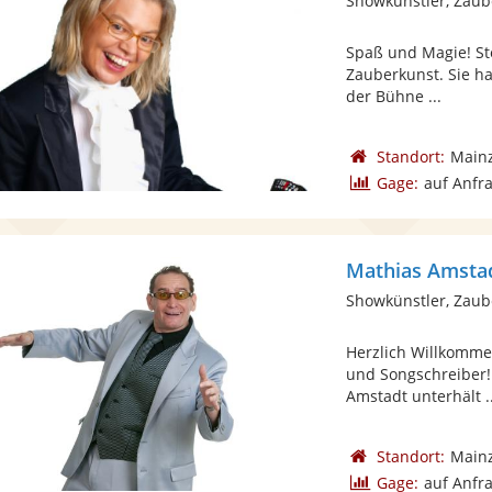
Showkünstler, Zaub
Spaß und Magie! St
Zauberkunst. Sie ha
der Bühne ...
Standort:
Main
Gage:
auf Anfr
Mathias Amsta
Showkünstler, Zaub
Herzlich Willkomme
und Songschreiber!
Amstadt unterhält ..
Standort:
Main
Gage:
auf Anfr