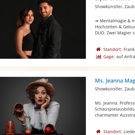
Showkünstler, Zaub
➟ Mentalmagie & m
Hochzeiten & Gebur
DUO. Zwei Magier so
Standort:
Frank
Gage:
auf Anfr
Ms. Jeanna Mag
Showkünstler, Zaub
Ms. Jeanna. Professi
Schauspielausbildu
charmanter Ausstrah
Standort:
Lied