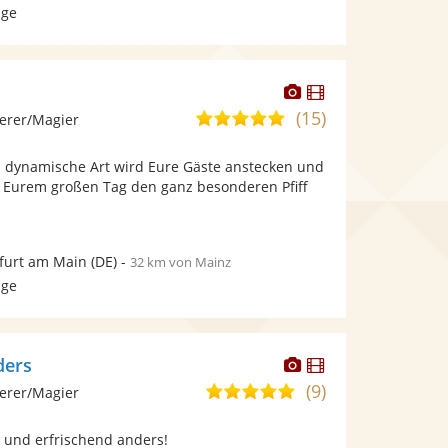
age
Dieser
Dieser
Künstler
Künstler
(15)
5,0
erer/Magier
stellt
stellt
von
Fotos
Videos
d dynamische Art wird Eure Gäste anstecken und
5
bereit.
bereit.
t Eurem großen Tag den ganz besonderen Pfiff
Sternen
furt am Main
(DE)
-
32 km von Mainz
age
Dieser
Dieser
ders
Künstler
Künstler
(9)
5,0
erer/Magier
stellt
stellt
von
Fotos
Videos
und erfrischend anders!
5