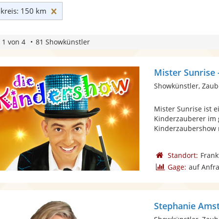
Umkreis: 150 km zurücksetzen
reis: 150 km
 1 von 4
81 Showkünstler
Mister Sunrise
Showkünstler, Zaub
Mister Sunrise ist 
Kinderzauberer im 
Kinderzaubershow m
Standort:
Frank
Gage:
auf Anfr
Stephanie Ams