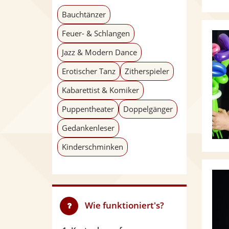
Bauchtänzer
Feuer- & Schlangen
Jazz & Modern Dance
Erotischer Tanz
Zitherspieler
Kabarettist & Komiker
Puppentheater
Doppelgänger
Gedankenleser
Kinderschminken
Wie funktioniert's?