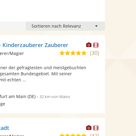
Dieser
Dieser
 - Kinderzauberer Zauberer
Künstler
Künstler
(30)
5,0
erer/Magier
stellt
stellt
von
Fotos
Videos
einer der gefragtesten und meistgebuchten
5
bereit.
bereit.
gesamten Bundesgebiet. Mit seiner
Sternen
it echten ...
furt am Main
(DE)
-
32 km von Mainz
age
Dieser
Dieser
tadt
Künstler
Künstler
(42)
5,0