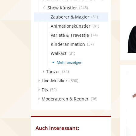
Show Künstler
(245)
Zauberer & Magier
(81)
Animationskünstler
(81)
Varieté & Travestie
(74)
Kinderanimation
(57)
Walkact
(31)
Mehr anzeigen
Tänzer
(34)
Live-Musiker
(850)
DJs
(59)
Moderatoren & Redner
(36)
Auch interessant: