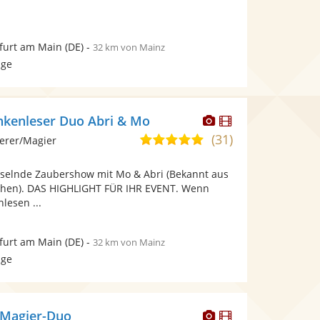
furt am Main
(DE)
-
32 km von Mainz
age
Dieser
Dieser
nkenleser Duo Abri & Mo
Künstler
Künstler
(31)
5,0
erer/Magier
stellt
stellt
von
Fotos
Videos
esselnde Zaubershow mit Mo & Abri (Bekannt aus
5
bereit.
bereit.
ehen). DAS HIGHLIGHT FÜR IHR EVENT. Wenn
Sternen
lesen ...
furt am Main
(DE)
-
32 km von Mainz
age
Dieser
Dieser
- Magier-Duo