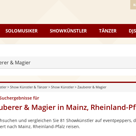
K
SOLOMUSIKER
SHOWKÜNSTLER
TÄNZER
DJS
erer & Magier
stler
>
Show Künstler & Tänzer
>
Show Künstler
>
Zauberer & Magier
 Suchergebnisse für
uberer & Magier in Mainz, Rheinland-Pf
hsuchen und vergleichen Sie 81 Showkünstler auf eventpeppers, di
ert nach Mainz, Rheinland-Pfalz reisen.