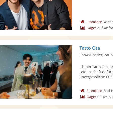
Standort:
Wies
Gage:
auf Anfr
Tatto Ota
Showkünstler, Zaub
Ich bin Tatto Ota, 
Leidenschaft dafü
unvergessliche Erleb
Standort:
Bad 
Gage:
€€
(ca. 50