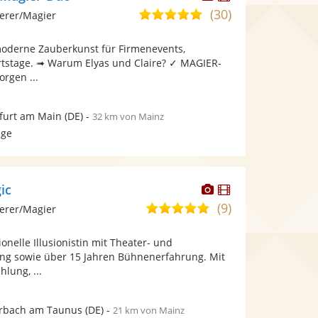
Künstler
Künstler
(30)
5,0
erer/Magier
stellt
stellt
von
Fotos
Videos
oderne Zauberkunst für Firmenevents,
5
bereit.
bereit.
tstage. ➟ Warum Elyas und Claire? ✓ MAGIER-
Sternen
rgen ...
furt am Main
(DE)
-
32 km von Mainz
age
Dieser
Dieser
ic
Künstler
Künstler
(9)
5,0
erer/Magier
stellt
stellt
von
Fotos
Videos
onelle Illusionistin mit Theater- und
5
bereit.
bereit.
ng sowie über 15 Jahren Bühnenerfahrung. Mit
Sternen
lung, ...
erbach am Taunus
(DE)
-
21 km von Mainz