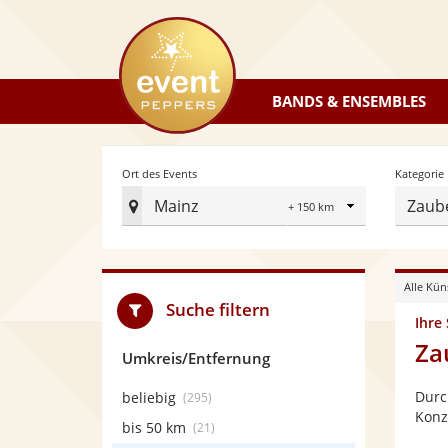
eventpeppers
BANDS & ENSEMBLES
Radius
Ort des Events
Kategorie
Mainz
Zaub
Ort
des
Events
Alle Kün
festlegen
Suche filtern
Ihre
Za
Umkreis/Entfernung
Durc
beliebig
(295)
Konz
bis 50 km
(21)