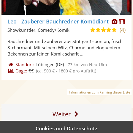
Diese
Di
Leo - Zauberer Bauchredner Komödiant
Künst
Kü
(4)
5,0
Showkünstler, Comedy/Komik
stellt
ste
von
Bauchredner und Zauberer aus Stuttgart! spontan, frisch
Fotos
Vi
5
& charmant. Mit seinem Witz, Charme und eloquentem
bereit
ber
Sternen
Bekennen zur feinen Komik schafft ...
Standort:
Tübingen
(DE)
-
73 km von Neu-Ulm
Gage:
€€
(ca. 500 € - 1800 € pro Auftritt)
Informationen zum Ranking dieser Liste
Weiter
Cookies und Datenschutz