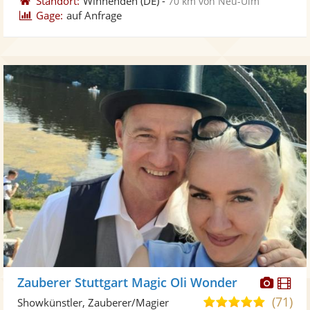
Standort:
Winnenden
(DE)
-
70 km von Neu-Ulm
Gage:
auf Anfrage
Diese
Di
Zauberer Stuttgart Magic Oli Wonder
Künst
Kü
(71)
4,9
Showkünstler, Zauberer/Magier