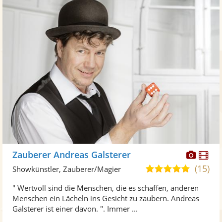
Diese
Di
Zauberer Andreas Galsterer
Künst
Kü
(15)
5,0
Showkünstler, Zauberer/Magier
stellt
ste
von
" Wertvoll sind die Menschen, die es schaffen, anderen
Fotos
Vi
5
Menschen ein Lächeln ins Gesicht zu zaubern. Andreas
bereit
ber
Sternen
Galsterer ist einer davon. ". Immer ...