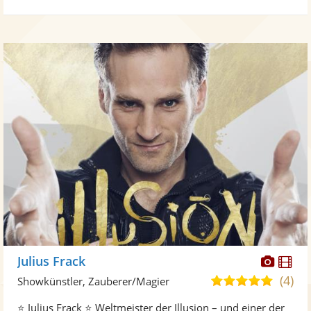
Diese
Di
Julius Frack
Künst
Kü
(4)
5,0
Showkünstler, Zauberer/Magier
stellt
ste
von
⭐ Julius Frack ⭐ Weltmeister der Illusion – und einer der