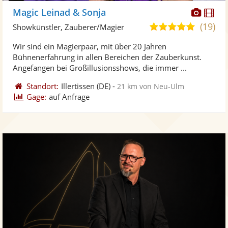
Diese
Di
Magic Leinad & Sonja
Künst
Kü
(19)
5,0
Showkünstler, Zauberer/Magier
stellt
ste
von
Wir sind ein Magierpaar, mit über 20 Jahren
Fotos
Vi
5
Bühnenerfahrung in allen Bereichen der Zauberkunst.
bereit
ber
Sternen
Angefangen bei Großillusionsshows, die immer ...
Standort:
Illertissen
(DE)
-
21 km von Neu-Ulm
Gage:
auf Anfrage