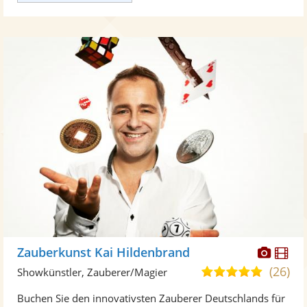
Diese
Di
Zauberkunst Kai Hildenbrand
Künst
Kü
(26)
5,0
Showkünstler, Zauberer/Magier
stellt
ste
von
Buchen Sie den innovativsten Zauberer Deutschlands für
Fotos
Vi
5