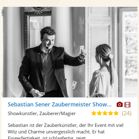
Diese
Di
Sebastian Sener Zaubermeister Showhypnotiseur
Künst
Kü
(24)
4,9
Showkünstler, Zauberer/Magier
stellt
ste
von
Sebastian ist der Zauberkünstler, der Ihr Event mit viel
Fotos
Vi
5
Witz und Charme unvergesslich macht. Er hat
bereit
ber
Sternen
Fingerfertigkeit, ist schlagfertig, zeigt ...