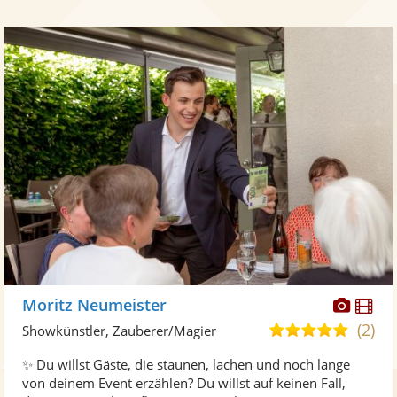
Diese
Di
Moritz Neumeister
Künst
Kü
(2)
5,0
Showkünstler, Zauberer/Magier
stellt
ste
von
✨ Du willst Gäste, die staunen, lachen und noch lange
Fotos
Vi
5
von deinem Event erzählen? Du willst auf keinen Fall,
bereit
ber
Sternen