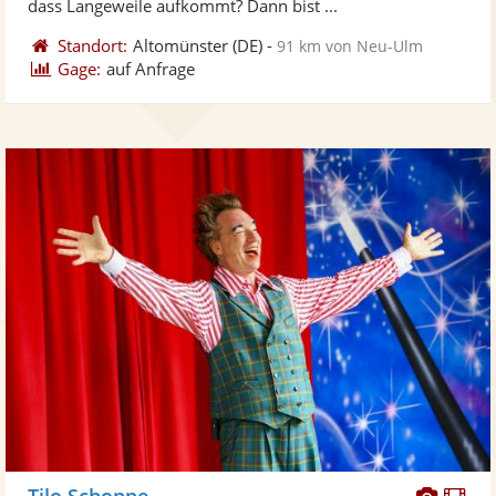
dass Langeweile aufkommt? Dann bist ...
Standort:
Altomünster
(DE)
-
91 km von Neu-Ulm
Gage:
auf Anfrage
Diese
Di
Tilo Schoppe