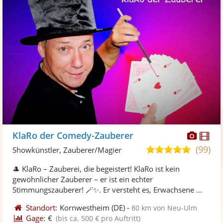
Diese
Di
KlaRo der Comedy-Zauberer
Künst
Kü
(99)
4,9
Showkünstler, Zauberer/Magier
stellt
ste
von
🎩 KlaRo – Zauberei, die begeistert! KlaRo ist kein
Fotos
Vi
5
gewöhnlicher Zauberer – er ist ein echter
bereit
ber
Sternen
Stimmungszauberer! 🪄✨. Er versteht es, Erwachsene ...
Standort:
Kornwestheim
(DE)
-
80 km von Neu-Ulm
Gage:
€
(bis ca. 500 € pro Auftritt)