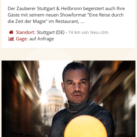
stellt
ste
von
Der Zauberer Stuttgart & Heilbronn begeistert auch Ihre
Fotos
Vi
5
Gäste mit seinem neuen Showformat "Eine Reise durch
bereit
ber
Sternen
die Zeit der Magie" im Restaurant, ...
Standort:
Stuttgart
(DE)
-
74 km von Neu-Ulm
Gage:
auf Anfrage