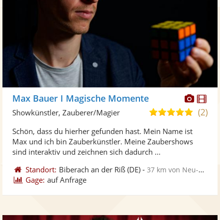
Diese
Di
Max Bauer I Magische Momente
Künst
Kü
(2)
5,0
Showkünstler, Zauberer/Magier
stellt
ste
von
Schön, dass du hierher gefunden hast. Mein Name ist
Fotos
Vi
5
Max und ich bin Zauberkünstler. Meine Zaubershows
bereit
ber
Sternen
sind interaktiv und zeichnen sich dadurch ...
Standort:
Biberach an der Riß
(DE)
-
37 km von Neu-Ulm
Gage:
auf Anfrage