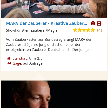
Diese
Di
MARV der Zauberer - Kreative Zaubershow
Künst
Kü
(4)
5,0
Showkünstler, Zauberer/Magier
stellt
ste
von
Vom Zauberkasten zur Bundesregierung! MARV der
Fotos
Vi
5
Zauberer - 26 Jahre jung und schon einer der
bereit
ber
Sternen
erfolgreichsten Zauberer Deutschlands! Der junge ...
Standort:
Ulm
(DE)
Gage:
auf Anfrage