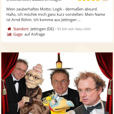
stellt
ste
von
Mein zauberhaftes Motto: Logik - dermaßen absurd.
Fotos
Vi
5
Hallo, ich möchte mich ganz kurz vorstellen: Mein Name
bereit
ber
Sternen
ist Arnd Röhm. Ich komme aus Jettingen ...
Standort:
Jettingen
(DE)
-
93 km von Neu-Ulm
Gage:
auf Anfrage