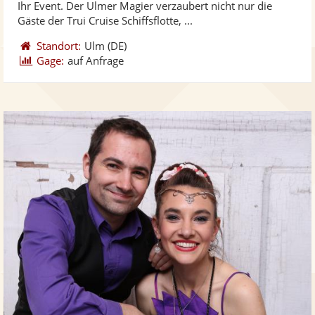
Ihr Event. Der Ulmer Magier verzaubert nicht nur die
bereit
ber
Sternen
Gäste der Trui Cruise Schiffsflotte, ...
Standort:
Ulm
(DE)
Gage:
auf Anfrage