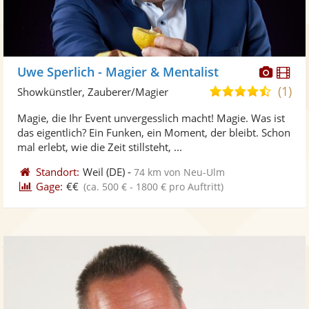
Diese
Di
Uwe Sperlich - Magier & Mentalist
Künst
Kü
(1)
4,5
Showkünstler, Zauberer/Magier
stellt
ste
von
Magie, die Ihr Event unvergesslich macht! Magie. Was ist
Fotos
Vi
5
das eigentlich? Ein Funken, ein Moment, der bleibt. Schon
bereit
ber
Sternen
mal erlebt, wie die Zeit stillsteht, ...
Standort:
Weil
(DE)
-
74 km von Neu-Ulm
Gage:
€€
(ca. 500 € - 1800 € pro Auftritt)