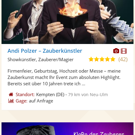
Diese
Di
Andi Polzer – Zauberkünstler
Künst
Kü
(42)
5,0
Showkünstler, Zauberer/Magier
stellt
ste
von
Firmenfeier, Geburtstag, Hochzeit oder Messe – meine
Fotos
Vi
5
Zauberkunst macht Ihr Event zum absoluten Highlight.
bereit
ber
Sternen
Bereits seit über 10 Jahren trete ich ...
Standort:
Kempten
(DE)
-
79 km von Neu-Ulm
Gage:
auf Anfrage