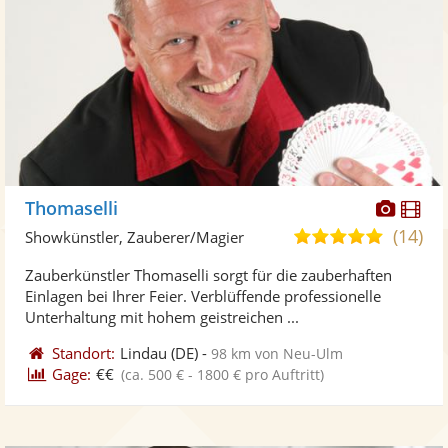
Diese
Di
Thomaselli
Künst
Kü
(14)
5,0
Showkünstler, Zauberer/Magier
stellt
ste
von
Zauberkünstler Thomaselli sorgt für die zauberhaften
Fotos
Vi
5
Einlagen bei Ihrer Feier. Verblüffende professionelle
bereit
ber
Sternen
Unterhaltung mit hohem geistreichen ...
Standort:
Lindau
(DE)
-
98 km von Neu-Ulm
Gage:
€€
(ca. 500 € - 1800 € pro Auftritt)