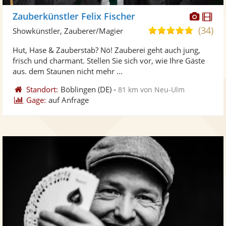
Diese
Di
Zauberkünstler Felix Fischer
Künst
Kü
(34)
4,9
Showkünstler, Zauberer/Magier
stellt
ste
von
Hut, Hase & Zauberstab? Nö! Zauberei geht auch jung,
Fotos
Vi
5
frisch und charmant. Stellen Sie sich vor, wie Ihre Gäste
bereit
ber
Sternen
aus. dem Staunen nicht mehr ...
Standort:
Böblingen
(DE)
-
81 km von Neu-Ulm
Gage:
auf Anfrage