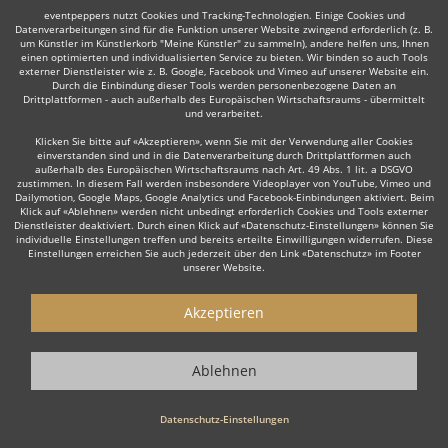
eventpeppers nutzt Cookies und Tracking-Technologien. Einige Cookies und
Datenverarbeitungen sind für die Funktion unserer Website zwingend erforderlich (z. B.
Auch interessant:
um Künstler im Künstlerkorb "Meine Künstler" zu sammeln), andere helfen uns, Ihnen
einen optimierten und individualisierten Service zu bieten. Wir binden so auch Tools
externer Dienstleister wie z. B. Google, Facebook und Vimeo auf unserer Website ein.
Durch die Einbindung dieser Tools werden personenbezogene Daten an
Drittplattformen - auch außerhalb des Europäischen Wirtschaftsraums - übermittelt
und verarbeitet.
Bauchtänzer
Feuer- & Schlangen
Jazz & Modern Dan
Klicken Sie bitte auf «Akzeptieren», wenn Sie mit der Verwendung aller Cookies
einverstanden sind und in die Datenverarbeitung durch Drittplattformen auch
außerhalb des Europäischen Wirtschaftsraums nach Art. 49 Abs. 1 lit. a DSGVO
zustimmen. In diesem Fall werden insbesondere Videoplayer von YouTube, Vimeo und
Dailymotion, Google Maps, Google Analytics und Facebook-Einbindungen aktiviert. Beim
Klick auf «Ablehnen» werden nicht unbedingt erforderlich Cookies und Tools externer
Dienstleister deaktiviert. Durch einen Klick auf «Datenschutz-Einstellungen» können Sie
Wie funktioniert's?
individuelle Einstellungen treffen und bereits erteilte Einwilligungen widerrufen. Diese
Einstellungen erreichen Sie auch jederzeit über den Link «Datenschutz» im Footer
unserer Website.
1. Kostenlos anfragen
Starten Sie mit dem Button 'Kostenlos anfragen' eine Anfrage an die für
Akzeptieren
Sie interessanten Showkünstler - also z. B. bestimmte Zauberer &
Magiere. Diesen Button finden Sie auf den jeweiligen Künstler-Profil-
Seiten der Showkünstler.
Ablehnen
2. Angebote erhalten & Details besprechen
Datenschutz-Einstellungen
Sie erhalten Angebote Ihrer angefragten Zauberer & Magiere. Nutzen