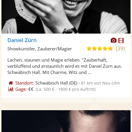
Diese
Di
Daniel Zürn
Künst
Kü
(39)
4,9
Showkünstler, Zauberer/Magier
stellt
ste
von
Lachen, staunen und Magie erleben. "Zauberhaft,
Fotos
Vi
5
verblüffend und erstaunlich wird es mit Daniel Zürn aus.
bereit
ber
Sternen
Schwäbisch Hall. Mit Charme, Witz und ...
Standort:
Schwäbisch Hall
(DE)
-
81 km von Neu-Ulm
Gage:
€€
(ca. 500 € - 1800 € pro Auftritt)