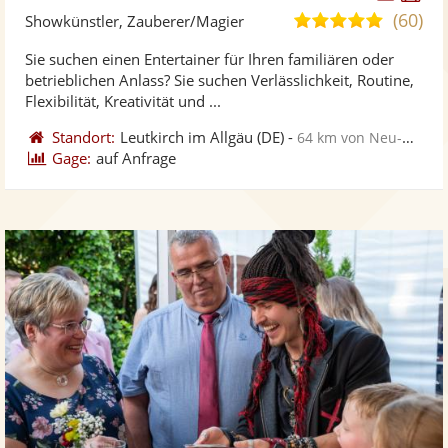
Künst
Kü
(60)
4,9
Showkünstler, Zauberer/Magier
stellt
ste
von
Sie suchen einen Entertainer für Ihren familiären oder
Fotos
Vi
5
betrieblichen Anlass? Sie suchen Verlässlichkeit, Routine,
bereit
ber
Sternen
Flexibilität, Kreativität und ...
Standort:
Leutkirch im Allgäu
(DE)
-
64 km von Neu-Ulm
Gage:
auf Anfrage