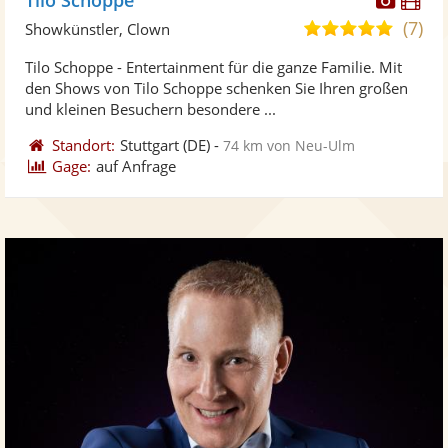
Künst
Kü
(7)
5,0
Showkünstler, Clown
stellt
ste
von
Tilo Schoppe - Entertainment für die ganze Familie. Mit
Fotos
Vi
5
den Shows von Tilo Schoppe schenken Sie Ihren großen
bereit
ber
Sternen
und kleinen Besuchern besondere ...
Standort:
Stuttgart
(DE)
-
74 km von Neu-Ulm
Gage:
auf Anfrage