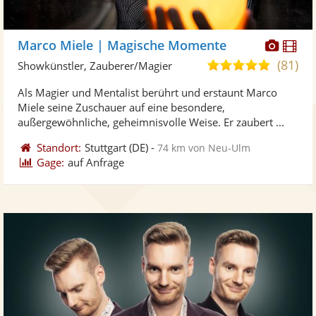
Diese
Di
Marco Miele | Magische Momente
Künst
Kü
(81)
5,0
Showkünstler, Zauberer/Magier
stellt
ste
von
Als Magier und Mentalist berührt und erstaunt Marco
Fotos
Vi
5
Miele seine Zuschauer auf eine besondere,
bereit
ber
Sternen
außergewöhnliche, geheimnisvolle Weise. Er zaubert ...
Standort:
Stuttgart
(DE)
-
74 km von Neu-Ulm
Gage:
auf Anfrage