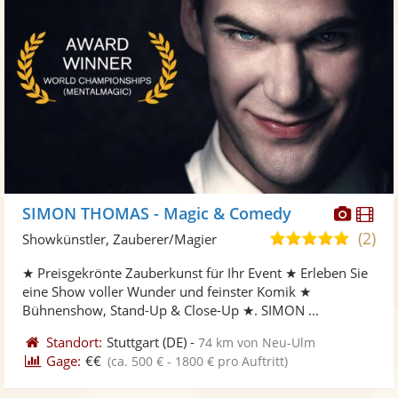
Diese
Di
SIMON THOMAS - Magic & Comedy
Künst
Kü
(2)
5,0
Showkünstler, Zauberer/Magier
stellt
ste
von
★ Preisgekrönte Zauberkunst für Ihr Event ★ Erleben Sie
Fotos
Vi
5
eine Show voller Wunder und feinster Komik ★
bereit
ber
Sternen
Bühnenshow, Stand-Up & Close-Up ★. SIMON ...
Standort:
Stuttgart
(DE)
-
74 km von Neu-Ulm
Gage:
€€
(ca. 500 € - 1800 € pro Auftritt)