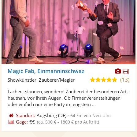
Diese
Di
Magic Fab, Einmanninschwaz
Künst
Kü
(13)
5,0
Showkünstler, Zauberer/Magier
stellt
ste
von
Lachen, staunen, wundern! Zauberei der besonderen Art,
Fotos
Vi
5
hautnah, vor Ihren Augen. Ob Firmenveranstaltungen
bereit
ber
Sternen
oder einfach nur eine Party im engstem ...
Standort:
Augsburg
(DE)
-
64 km von Neu-Ulm
Gage:
€€
(ca. 500 € - 1800 € pro Auftritt)