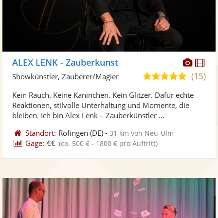
Diese
Di
ALEX LENK - Zauberkunst
Künst
Kü
(15)
4,9
Showkünstler, Zauberer/Magier
stellt
ste
von
Kein Rauch. Keine Kaninchen. Kein Glitzer. Dafür echte
Fotos
Vi
5
Reaktionen, stilvolle Unterhaltung und Momente, die
bereit
ber
Sternen
bleiben. Ich bin Alex Lenk – Zauberkünstler ...
Standort:
Röfingen
(DE)
-
31 km von Neu-Ulm
Gage:
€€
(ca. 500 € - 1800 € pro Auftritt)