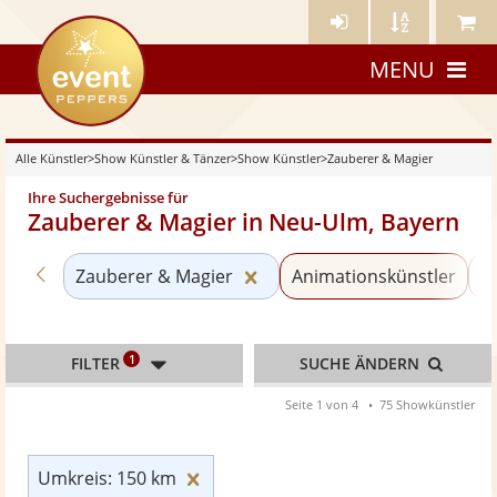
Künstler-
Künstler
Meine
eventpeppers
Login
A-
Künstle
MENU
Z
Alle Künstler
>
Show Künstler & Tänzer
>
Show Künstler
>
Zauberer & Magier
Ihre Suchergebnisse für
Zauberer & Magier in Neu-Ulm, Bayern
Zurück zu «Show Künstler»
Kategorie «Zauberer & Mag
Zauberer & Magier
Animationskünstler
V
1
FILTER
SUCHE ÄNDERN
Seite 1 von 4
75 Showkünstler
Umkreis: 150 km zurücksetzen
Umkreis: 150 km