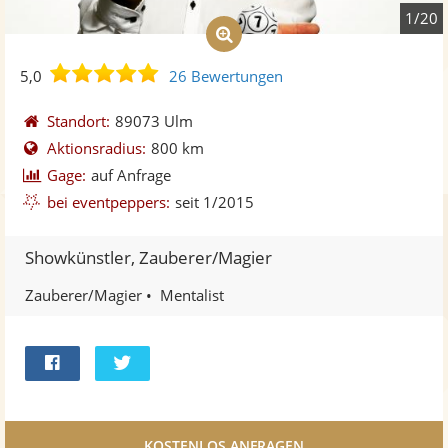
1/20
5,0
5,0
26 Bewertungen
von
5
Standort:
89073 Ulm
Sternen
Aktionsradius:
800 km
Gage:
auf Anfrage
bei eventpeppers:
seit 1/2015
Showkünstler, Zauberer/Magier
Zauberer/Magier
Mentalist
Bei
Twittern
Facebook
teilen