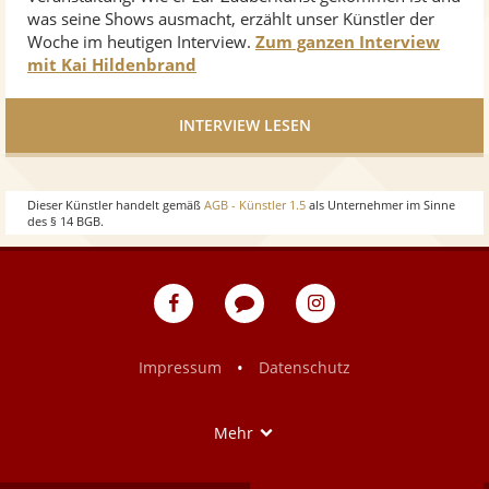
was seine Shows ausmacht, erzählt unser Künstler der
Woche im heutigen Interview.
Zum ganzen Interview
mit Kai Hildenbrand
INTERVIEW LESEN
Dieser Künstler handelt gemäß
AGB - Künstler 1.5
als Unternehmer im Sinne
des § 14 BGB.
eventpeppers
Blog
eventpeppers
auf
auf
Facebook
Instagram
•
Impressum
Datenschutz
Show
Mehr