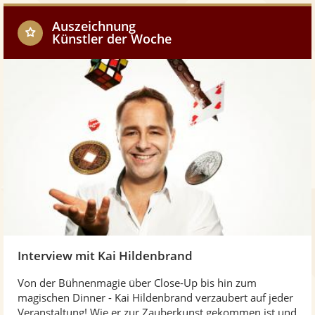
w
o
Auszeichnung
Künstler der Woche
w
Interview mit Kai Hildenbrand
Von der Bühnenmagie über Close-Up bis hin zum
magischen Dinner - Kai Hildenbrand verzaubert auf jeder
Veranstaltung! Wie er zur Zauberkunst gekommen ist und