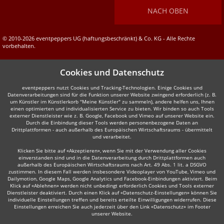
NACH OBEN
© 2010-2026 eventpeppers UG (haftungsbeschränkt) & Co. KG - Alle Rechte
vorbehalten.
Cookies und Datenschutz
eventpeppers nutzt Cookies und Tracking-Technologien. Einige Cookies und
Datenverarbeitungen sind für die Funktion unserer Website zwingend erforderlich (z. B.
um Künstler im Künstlerkorb "Meine Künstler" zu sammeln), andere helfen uns, Ihnen
einen optimierten und individualisierten Service zu bieten. Wir binden so auch Tools
externer Dienstleister wie z. B. Google, Facebook und Vimeo auf unserer Website ein.
Durch die Einbindung dieser Tools werden personenbezogene Daten an
Drittplattformen - auch außerhalb des Europäischen Wirtschaftsraums - übermittelt
und verarbeitet.
Klicken Sie bitte auf «Akzeptieren», wenn Sie mit der Verwendung aller Cookies
einverstanden sind und in die Datenverarbeitung durch Drittplattformen auch
außerhalb des Europäischen Wirtschaftsraums nach Art. 49 Abs. 1 lit. a DSGVO
zustimmen. In diesem Fall werden insbesondere Videoplayer von YouTube, Vimeo und
Dailymotion, Google Maps, Google Analytics und Facebook-Einbindungen aktiviert. Beim
Klick auf «Ablehnen» werden nicht unbedingt erforderlich Cookies und Tools externer
Dienstleister deaktiviert. Durch einen Klick auf «Datenschutz-Einstellungen» können Sie
individuelle Einstellungen treffen und bereits erteilte Einwilligungen widerrufen. Diese
Einstellungen erreichen Sie auch jederzeit über den Link «Datenschutz» im Footer
unserer Website.