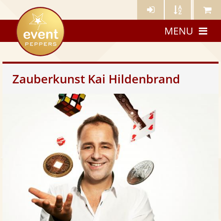
Künstler-
Künstler
Meine
eventpeppers
Login
A-
Künstle
MENU
Z
Zauberkunst Kai Hildenbrand