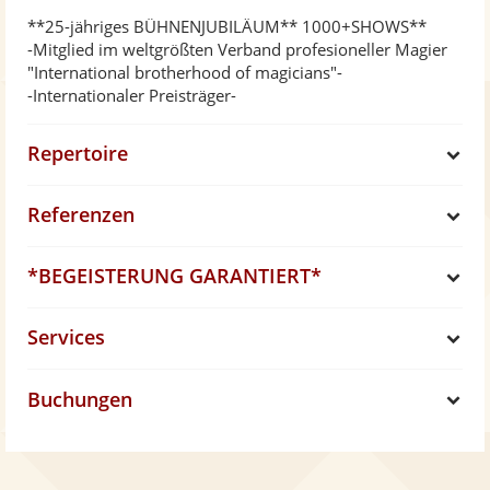
**25-jähriges BÜHNENJUBILÄUM** 1000+SHOWS**
-Mitglied im weltgrößten Verband profesioneller Magier
"International brotherhood of magicians"-
-Internationaler Preisträger-
Repertoire
S
Referenzen
h
S
*BEGEISTERUNG GARANTIERT*
o
h
S
Services
w
o
h
S
w
Buchungen
o
h
S
w
o
h