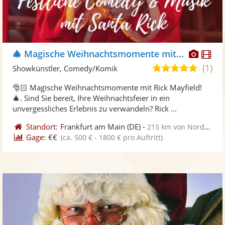
Diese
Di
🎄 Magische Weihnachtsmomente mit Rick Mayfield 🎅🏻
Künst
Kü
(1)
5,0
Showkünstler, Comedy/Komik
stellt
ste
von
🎅🏻 Magische Weihnachtsmomente mit Rick Mayfield!
Fotos
Vi
5
🎄. Sind Sie bereit, Ihre Weihnachtsfeier in ein
bereit
ber
Sternen
unvergessliches Erlebnis zu verwandeln? Rick ...
Standort:
Frankfurt am Main
(DE)
-
215 km von Nordhausen
Gage:
€€
(ca. 500 € - 1800 € pro Auftritt)