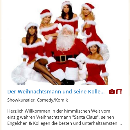
Diese
Di
Der Weihnachtsmann und seine Kollegen
Künst
Kü
Showkünstler, Comedy/Komik
stellt
ste
Herzlich Willkommen in der himmlischen Welt vom
Fotos
Vi
einzig wahren Weihnachtsmann "Santa Claus", seinen
bereit
ber
Engelchen & Kollegen die besten und unterhaltsamsten ...