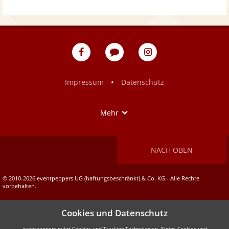
eventpeppers
Blog
eventpeppers
auf
auf
Facebook
Instagram
•
Impressum
Datenschutz
Show
Mehr
NACH OBEN
© 2010-2026 eventpeppers UG (haftungsbeschränkt) & Co. KG - Alle Rechte
vorbehalten.
Cookies und Datenschutz
eventpeppers nutzt Cookies und Tracking-Technologien. Einige Cookies und