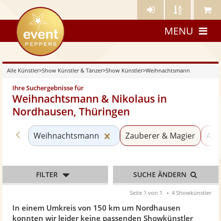
Künstler-
Künstler
Meine
eventpeppers
Login
A-
Künstle
MENU
Z
Alle Künstler
>
Show Künstler & Tänzer
>
Show Künstler
>
Weihnachtsmann
Ihre Suchergebnisse für
Weihnachtsmann & Nikolaus in
Nordhausen, Thüringen
Zurück zu «Show Künstler»
Kategorie «Weihnachtsmann
Weihnachtsmann
Zauberer & Magier
Ani
FILTER
SUCHE ÄNDERN
Seite 1 von 1
4 Showkünstler
In einem Umkreis von 150 km um Nordhausen
konnten wir leider keine passenden Showkünstler