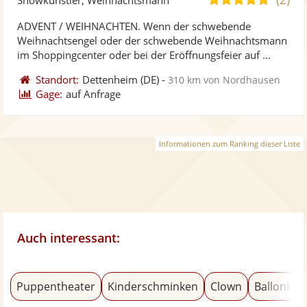
stellt
ste
von
ADVENT / WEIHNACHTEN. Wenn der schwebende
Fotos
Vi
5
Weihnachtsengel oder der schwebende Weihnachtsmann
bereit
ber
Sternen
im Shoppingcenter oder bei der Eröffnungsfeier auf ...
Standort:
Dettenheim
(DE)
-
310 km von Nordhausen
Gage:
auf Anfrage
Informationen zum Ranking dieser Liste
Auch interessant:
Puppentheater
Kinderschminken
Clown
Ballonkün