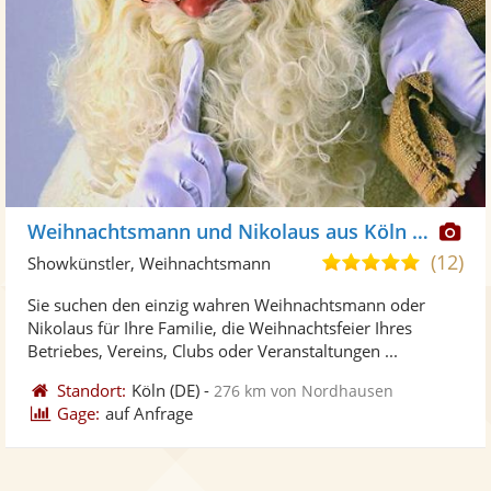
Di
Weihnachtsmann und Nikolaus aus Köln überall hin
Kü
(12)
5,0
Showkünstler, Weihnachtsmann
ste
von
Sie suchen den einzig wahren Weihnachtsmann oder
Fo
5
Nikolaus für Ihre Familie, die Weihnachtsfeier Ihres
ber
Sternen
Betriebes, Vereins, Clubs oder Veranstaltungen ...
Standort:
Köln
(DE)
-
276 km von Nordhausen
Gage:
auf Anfrage