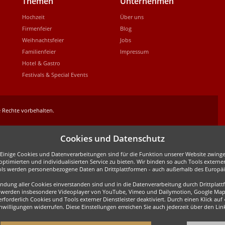
Themen
Unternehmen
Hochzeit
Über uns
Firmenfeier
Blog
Weihnachtsfeier
Jobs
Familienfeier
Impressum
Hotel & Gastro
Festivals & Special Events
 Rechte vorbehalten.
Cookies und Datenschutz
inige Cookies und Datenverarbeitungen sind für die Funktion unserer Website zwingen
ptimierten und individualisierten Service zu bieten. Wir binden so auch Tools externe
ols werden personenbezogene Daten an Drittplattformen - auch außerhalb des Europäis
wendung aller Cookies einverstanden sind und in die Datenverarbeitung durch Drittpla
all werden insbesondere Videoplayer von YouTube, Vimeo und Dailymotion, Google Map
forderlich Cookies und Tools externer Dienstleister deaktiviert. Durch einen Klick auf
Einwilligungen widerrufen. Diese Einstellungen erreichen Sie auch jederzeit über den L