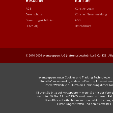
Besucher
Künstler
AGB
Künstler-Login
Datenschutz
Künstler-Neuanmeldung
Bewertungsrichtlinien
AGB
Hilfe/FAQ
Datenschutz
© 2010-2026 eventpeppers UG (haftungsbeschränkt) & Co. KG - Alle
eventpeppers nutzt Cookies und Tracking-Technologien. E
Künstler" zu sammeln), andere helfen uns, Ihnen einen o
unserer Website ein. Durch die Einbindung dieser To
Klicken Sie bitte auf «Akzeptieren», wenn Sie mit der Ver
nach Art. 49 Abs. 1 lit. a DSGVO zustimmen. In diesem F
Beim Klick auf «Ablehnen» werden nicht unbedingt er
Einstellungen treffen und bereits erteilte 