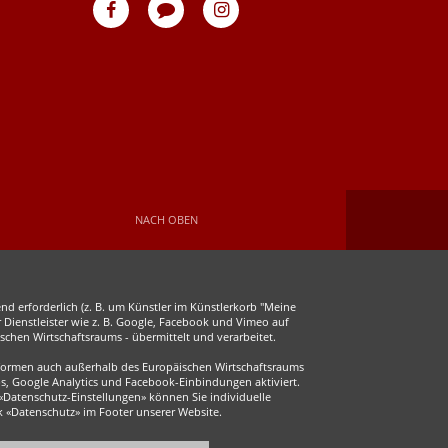
eventpeppers
Blog
eventpeppers
auf
auf
Facebook
Instagram
NACH OBEN
d erforderlich (z. B. um Künstler im Künstlerkorb "Meine
r Dienstleister wie z. B. Google, Facebook und Vimeo auf
chen Wirtschaftsraums - übermittelt und verarbeitet.
ttformen auch außerhalb des Europäischen Wirtschaftsraums
s, Google Analytics und Facebook-Einbindungen aktiviert.
 «Datenschutz-Einstellungen» können Sie individuelle
ink «Datenschutz» im Footer unserer Website.