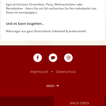
Egal ob Hochzeit, Firmenfeier, Party, Weihnachtsfeier oder
Betriebsfeier - feiern Sie mit Stil und buchen Sie Ihre individuelle Live-
Show mit eventpeppers.
Und es kann losgehen...
Wahrsager aus ganz Deutschland: individuell & professionell.
eventpeppers
Blog
eventpeppers
auf
auf
Facebook
Instagram
•
Impressum
Datenschutz
Show
Mehr
NACH OBEN