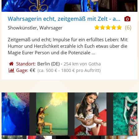
Di
Wahrsagerin echt, zeitgemäß mit Zelt - auch online
Kü
(6)
5,0
Showkünstler, Wahrsager
ste
von
Zeitgemäß und echt; Impulse für ein erfülltes Leben: Mit
Fo
5
Humor und Herzlichkeit erzähle ich Euch etwas über die
ber
Sternen
Magie Eurer Person und die Potenziale ...
Standort:
Berlin
(DE)
-
254 km von Gotha
Gage:
€€
(ca. 500 € - 1800 € pro Auftritt)