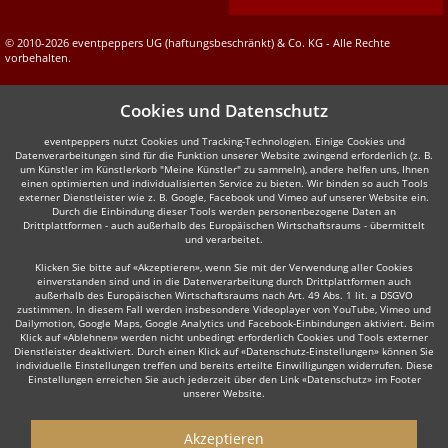
© 2010-2026 eventpeppers UG (haftungsbeschränkt) & Co. KG - Alle Rechte
vorbehalten.
Cookies und Datenschutz
eventpeppers nutzt Cookies und Tracking-Technologien. Einige Cookies und
Datenverarbeitungen sind für die Funktion unserer Website zwingend erforderlich (z. B.
um Künstler im Künstlerkorb "Meine Künstler" zu sammeln), andere helfen uns, Ihnen
einen optimierten und individualisierten Service zu bieten. Wir binden so auch Tools
externer Dienstleister wie z. B. Google, Facebook und Vimeo auf unserer Website ein.
Durch die Einbindung dieser Tools werden personenbezogene Daten an
Drittplattformen - auch außerhalb des Europäischen Wirtschaftsraums - übermittelt
und verarbeitet.
Klicken Sie bitte auf «Akzeptieren», wenn Sie mit der Verwendung aller Cookies
einverstanden sind und in die Datenverarbeitung durch Drittplattformen auch
außerhalb des Europäischen Wirtschaftsraums nach Art. 49 Abs. 1 lit. a DSGVO
zustimmen. In diesem Fall werden insbesondere Videoplayer von YouTube, Vimeo und
Dailymotion, Google Maps, Google Analytics und Facebook-Einbindungen aktiviert. Beim
Klick auf «Ablehnen» werden nicht unbedingt erforderlich Cookies und Tools externer
Dienstleister deaktiviert. Durch einen Klick auf «Datenschutz-Einstellungen» können Sie
individuelle Einstellungen treffen und bereits erteilte Einwilligungen widerrufen. Diese
Einstellungen erreichen Sie auch jederzeit über den Link «Datenschutz» im Footer
unserer Website.
Akzeptieren