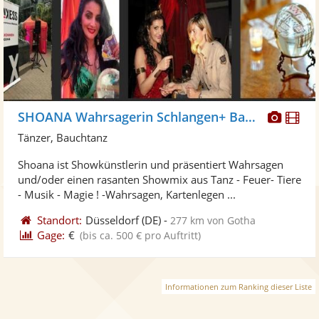
Diese
Di
SHOANA Wahrsagerin Schlangen+ Bauchtanz
Künst
Kü
Tänzer, Bauchtanz
stellt
ste
Shoana ist Showkünstlerin und präsentiert Wahrsagen
Fotos
Vi
und/oder einen rasanten Showmix aus Tanz - Feuer- Tiere
bereit
ber
- Musik - Magie ! -Wahrsagen, Kartenlegen ...
Standort:
Düsseldorf
(DE)
-
277 km von Gotha
Gage:
€
(bis ca. 500 € pro Auftritt)
Informationen zum Ranking dieser Liste