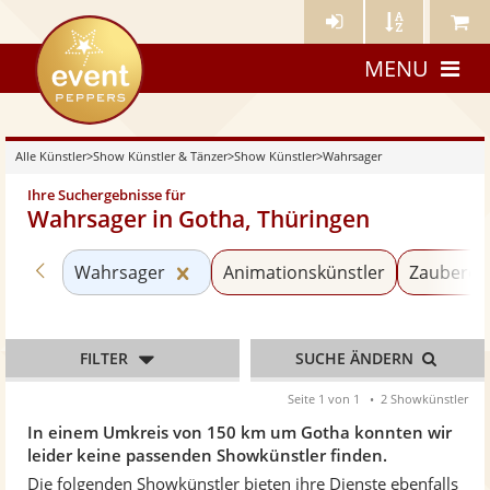
Künstler-
Künstler
Meine
eventpeppers
Login
A-
Künstle
MENU
Z
Alle Künstler
>
Show Künstler & Tänzer
>
Show Künstler
>
Wahrsager
Ihre Suchergebnisse für
Wahrsager in Gotha, Thüringen
Zurück zu «Show Künstler»
Kategorie «Wahrsager» zurücksetz
Wahrsager
Animationskünstler
Zauberer
FILTER
SUCHE ÄNDERN
Seite 1 von 1
2 Showkünstler
In einem Umkreis von 150 km um Gotha konnten wir
leider keine passenden Showkünstler finden.
Die folgenden Showkünstler bieten ihre Dienste ebenfalls