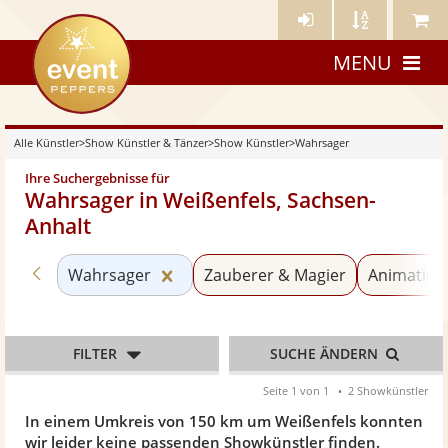
Künstler-
Künstler
Meine
eventpeppers
Login
A-
Künstle
MENU
Z
Alle Künstler
>
Show Künstler & Tänzer
>
Show Künstler
>
Wahrsager
Ihre Suchergebnisse für
Wahrsager in Weißenfels, Sachsen-
Anhalt
Zurück zu «Show Künstler»
Kategorie «Wahrsager» zurücksetz
Wahrsager
Zauberer & Magier
Animation
FILTER
SUCHE ÄNDERN
Seite 1 von 1
2 Showkünstler
In einem Umkreis von 150 km um Weißenfels konnten
wir leider keine passenden Showkünstler finden.