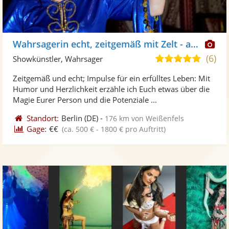
Di
Wahrsagerin echt, zeitgemäß mit Zelt - auch online
Kü
(6)
5,0
Showkünstler, Wahrsager
ste
von
Zeitgemäß und echt; Impulse für ein erfülltes Leben: Mit
Fo
5
Humor und Herzlichkeit erzähle ich Euch etwas über die
ber
Sternen
Magie Eurer Person und die Potenziale ...
Standort:
Berlin
(DE)
-
176 km von Weißenfels
Gage:
€€
(ca. 500 € - 1800 € pro Auftritt)