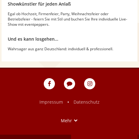
Showkünstler für jeden Anlaß
Egal ob Hochzeit, Firmenfeier, Party, Weihnachtsfeier oder
Betriebsfeier - feiern Sie mit Stil und buchen Sie Ihre individuelle Live-
Show mit eventpeppers.
Und es kann losgehen...
Wahrsager aus ganz Deutschland: individuell & professionell.
eventpeppers
Blog
eventpeppers
auf
auf
Facebook
Instagram
•
Impressum
Datenschutz
Show
Mehr