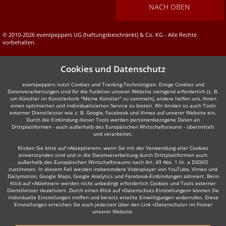
NACH OBEN
© 2010-2026 eventpeppers UG (haftungsbeschränkt) & Co. KG - Alle Rechte
vorbehalten.
Cookies und Datenschutz
eventpeppers nutzt Cookies und Tracking-Technologien. Einige Cookies und
Datenverarbeitungen sind für die Funktion unserer Website zwingend erforderlich (z. B.
um Künstler im Künstlerkorb "Meine Künstler" zu sammeln), andere helfen uns, Ihnen
einen optimierten und individualisierten Service zu bieten. Wir binden so auch Tools
externer Dienstleister wie z. B. Google, Facebook und Vimeo auf unserer Website ein.
Durch die Einbindung dieser Tools werden personenbezogene Daten an
Drittplattformen - auch außerhalb des Europäischen Wirtschaftsraums - übermittelt
und verarbeitet.
Klicken Sie bitte auf «Akzeptieren», wenn Sie mit der Verwendung aller Cookies
einverstanden sind und in die Datenverarbeitung durch Drittplattformen auch
außerhalb des Europäischen Wirtschaftsraums nach Art. 49 Abs. 1 lit. a DSGVO
zustimmen. In diesem Fall werden insbesondere Videoplayer von YouTube, Vimeo und
Dailymotion, Google Maps, Google Analytics und Facebook-Einbindungen aktiviert. Beim
Klick auf «Ablehnen» werden nicht unbedingt erforderlich Cookies und Tools externer
Dienstleister deaktiviert. Durch einen Klick auf «Datenschutz-Einstellungen» können Sie
individuelle Einstellungen treffen und bereits erteilte Einwilligungen widerrufen. Diese
Einstellungen erreichen Sie auch jederzeit über den Link «Datenschutz» im Footer
unserer Website.