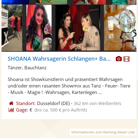
Diese
Di
SHOANA Wahrsagerin Schlangen+ Bauchtanz
Künst
Kü
Tänzer, Bauchtanz
stellt
ste
Shoana ist Showkünstlerin und präsentiert Wahrsagen
Fotos
Vi
und/oder einen rasanten Showmix aus Tanz - Feuer- Tiere
bereit
ber
- Musik - Magie ! -Wahrsagen, Kartenlegen ...
Standort:
Düsseldorf
(DE)
-
362 km von Weißenfels
Gage:
€
(bis ca. 500 € pro Auftritt)
Informationen zum Ranking dieser Liste