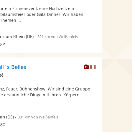
Fotos
Videos
r ein Firmenevent, eine Hochzeit, ein
bereit.
bereit.
ubiläumsfeier oder Gala Dinner. Wir haben
Themen ...
nz am Rhein
(DE)
-
321 km von Weißenfels
age
Dieser
Dieser
ll´s Belles
Künstler
Künstler
té
stellt
stellt
Fotos
Videos
Tanz, Feuer, Bühnenshow! Wir sind eine Gruppe
bereit.
bereit.
e erstaunliche Dinge mit ihren. Körpern
.
um
(DE)
-
331 km von Weißenfels
age