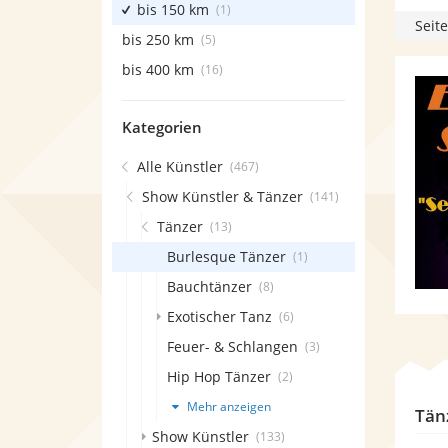
bis 150 km
(1)
Seite
bis 250 km
(5)
bis 400 km
(16)
Kategorien
Alle Künstler
(467)
Show Künstler & Tänzer
(141)
Tänzer
(13)
Burlesque Tänzer
(1)
Bauchtänzer
(8)
Exotischer Tanz
(6)
Feuer- & Schlangen
(3)
Hip Hop Tänzer
(2)
Mehr anzeigen
Tän
Show Künstler
(133)