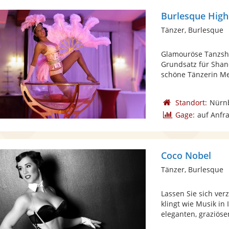
Burlesque Highl
Tänzer, Burlesque
Glamouröse Tanzshow
Grundsatz für Shan
schöne Tänzerin Mee
Standort:
Nürn
Gage:
auf Anfr
Coco Nobel
Tänzer, Burlesque
Lassen Sie sich ve
klingt wie Musik in 
eleganten, graziösen