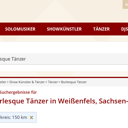
K
SOLOMUSIKER
SHOWKÜNSTLER
TÄNZER
DJS
sque Tänzer
stler
>
Show Künstler & Tänzer
>
Tänzer
>
Burlesque Tänzer
 Suchergebnisse für
rlesque Tänzer in Weißenfels, Sachsen
Umkreis: 150 km zurücksetzen
reis: 150 km