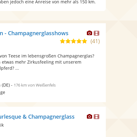
haben jedoch eine Anreise von mehr als 150 km.
Dieser
Dieser
in - Champagnerglasshows
Künstler
Künstler
(41)
5,0
stellt
stellt
von
Fotos
Videos
a von Teese im lebensgroßen Champagnerglas?
5
bereit.
bereit.
ch etwas mehr Zirkusfeeling mit unserem
Sternen
pferd? ...
n
(DE)
-
176 km von Weißenfels
age
Dieser
Dieser
urlesque & Champagnerglass
Künstler
Künstler
ik
stellt
stellt
Fotos
Videos