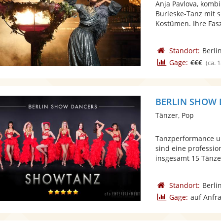
Anja Pavlova, kombi
Burleske-Tanz mit 
Kostümen. Ihre Fasz
Standort:
Berli
Gage:
€€€
(ca. 
BERLIN SHOW
Tänzer, Pop
Tanzperformance 
sind eine professi
insgesamt 15 Tänzer
Standort:
Berli
Gage:
auf Anfr