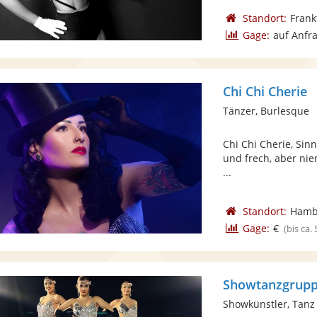
Standort:
Frank
Gage:
auf Anfr
Chi Chi Cherie
Tänzer, Burlesque
Chi Chi Cherie, Sinnl
und frech, aber niem
...
Standort:
Hamb
Gage:
€
(bis ca.
Showtanzgrupp
Showkünstler, Tanz