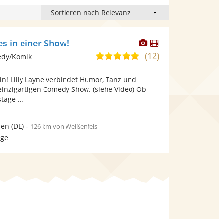
Dieser
Dieser
les in einer Show!
Künstler
Künstler
(12)
5,0
edy/Komik
stellt
stellt
von
Fotos
Videos
rin! Lilly Layne verbindet Humor, Tanz und
5
bereit.
bereit.
einzigartigen Comedy Show. (siehe Video) Ob
Sternen
tage ...
den
(DE)
-
126 km von Weißenfels
age