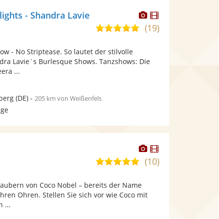
Dieser
Dieser
ights - Shandra Lavie
Künstler
Künstler
(19)
5,0
stellt
stellt
von
Fotos
Videos
 - No Striptease. So lautet der stilvolle
5
bereit.
bereit.
dra Lavie´s Burlesque Shows. Tanzshows: Die
Sternen
ra ...
berg
(DE)
-
205 km von Weißenfels
age
Dieser
Dieser
Künstler
Künstler
(10)
5,0
stellt
stellt
von
Fotos
Videos
rzaubern von Coco Nobel – bereits der Name
5
bereit.
bereit.
Ihren Ohren. Stellen Sie sich vor wie Coco mit
Sternen
 ...