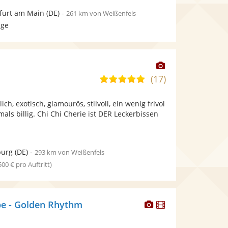
furt am Main
(DE)
-
261 km von Weißenfels
age
Dieser
Künstler
(17)
4,8
stellt
von
Fotos
ich, exotisch, glamourös, stilvoll, ein wenig frivol
5
bereit.
als billig. Chi Chi Cherie ist DER Leckerbissen
Sternen
urg
(DE)
-
293 km von Weißenfels
 500 € pro Auftritt)
Dieser
Dieser
e - Golden Rhythm
Künstler
Künstler
stellt
stellt