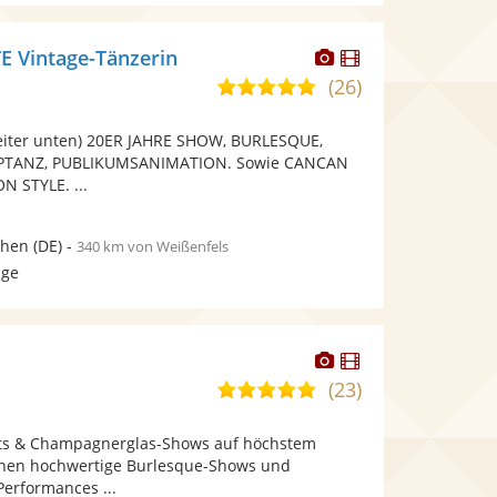
Dieser
Dieser
 Vintage-Tänzerin
Künstler
Künstler
(26)
5,0
stellt
stellt
von
Fotos
Videos
eiter unten) 20ER JAHRE SHOW, BURLESQUE,
5
bereit.
bereit.
PTANZ, PUBLIKUMSANIMATION. Sowie CANCAN
Sternen
 STYLE. ...
hen
(DE)
-
340 km von Weißenfels
age
Dieser
Dieser
Künstler
Künstler
(23)
5,0
stellt
stellt
von
Fotos
Videos
hts & Champagnerglas-Shows auf höchstem
5
bereit.
bereit.
Ihnen hochwertige Burlesque-Shows und
Sternen
erformances ...