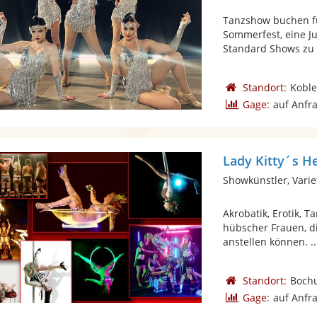
Tanzshow buchen fü
Sommerfest, eine J
Standard Shows zu 
Standort:
Koble
Gage:
auf Anfr
Lady Kitty´s He
Showkünstler, Varie
Akrobatik, Erotik, 
hübscher Frauen, di
anstellen können. ..
Standort:
Boch
Gage:
auf Anfr