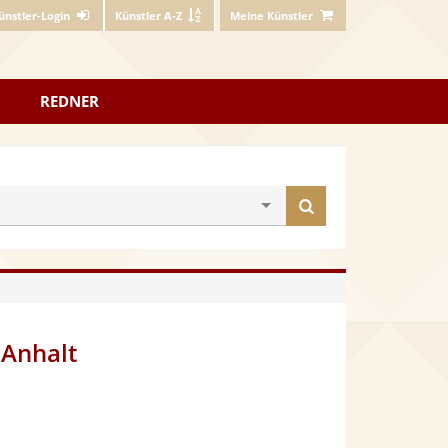
ünstler-Login
Künstler A-Z
Meine Künstler
REDNER
Künstler
finden
-Anhalt