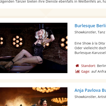
folgenden Tänzer bieten ihre Dienste ebenfalls in Weißenfels an, 
Burlesque Berl
Showkünstler, Tanz
Eine Show à la Dit
Oder vielleicht do
Burlesque-Karussell
Standort:
Berli
Gage:
auf Anfr
Anja Pavlova B
Showkünstler, Artist