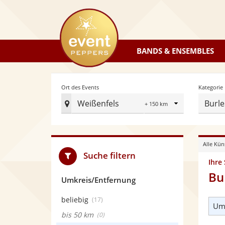
eventpeppers
BANDS & ENSEMBLES
Radius
Ort des Events
Kategorie
Weißenfels
Burle
Ort
des
Events
Alle Kün
festlegen
Suche filtern
Ihre
Bu
Umkreis/Entfernung
beliebig
(17)
Umk
bis 50 km
(0)