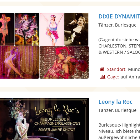
DIXIE DYNAMITE
Tänzer, Burlesque
(Gageninfo siehe w
CHARLESTON, STEP
& WESTERN / SALOON
Standort:
Münc
Gage:
auf Anfr
Leony la Roc
Tänzer, Burlesque
Burlesque-Highlig
Niveau. Ich biete 
außergewöhnliche P