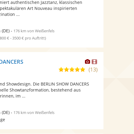
niert authentischen Jazztanz, klassischen
bereit.
bereit.
spektakulären Art Nouveau inspirierten
ination ...
n
(DE)
-
176 km von Weißenfels
1800 € - 3500 € pro Auftritt)
Dieser
Dieser
 DANCERS
Künstler
Künstler
(13)
5,0
stellt
stellt
von
Fotos
Videos
und Showdesign. Die BERLIN SHOW DANCERS
5
bereit.
bereit.
onelle Showtanzformation, bestehend aus
Sternen
innen, im ...
n
(DE)
-
176 km von Weißenfels
age