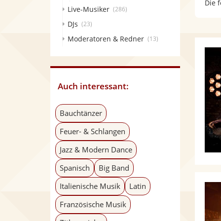
Die 
Live-Musiker
(286)
DJs
(23)
Moderatoren & Redner
(13)
Auch interessant:
Bauchtänzer
Feuer- & Schlangen
Jazz & Modern Dance
Spanisch
Big Band
Italienische Musik
Latin
Französische Musik