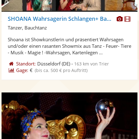
Diese
Di
SHOANA Wahrsagerin Schlangen+ Bauchtanz
Künst
Kü
Tänzer, Bauchtanz
stellt
ste
Shoana ist Showkünstlerin und präsentiert Wahrsagen
Fotos
Vi
und/oder einen rasanten Showmix aus Tanz - Feuer- Tiere
bereit
ber
- Musik - Magie ! -Wahrsagen, Kartenlegen ...
Standort:
Düsseldorf
(DE)
-
163 km von Trier
Gage:
€
(bis ca. 500 € pro Auftritt)