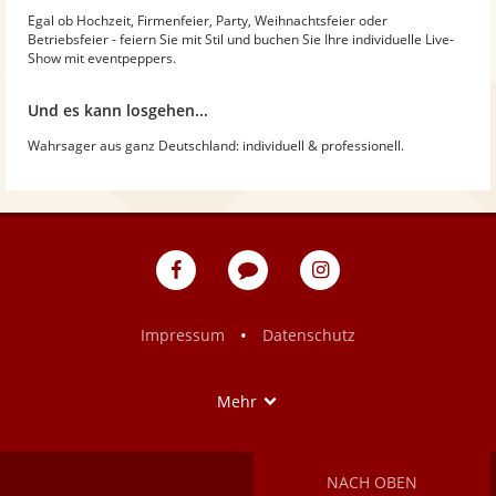
Egal ob Hochzeit, Firmenfeier, Party, Weihnachtsfeier oder
Betriebsfeier - feiern Sie mit Stil und buchen Sie Ihre individuelle Live-
Show mit eventpeppers.
Und es kann losgehen...
Wahrsager aus ganz Deutschland: individuell & professionell.
eventpeppers
Blog
eventpeppers
auf
auf
Facebook
Instagram
•
Impressum
Datenschutz
Show
Mehr
NACH OBEN