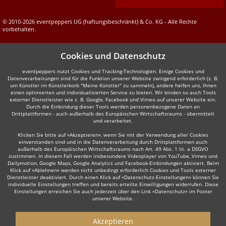
© 2010-2026 eventpeppers UG (haftungsbeschränkt) & Co. KG - Alle Rechte
vorbehalten.
Cookies und Datenschutz
eventpeppers nutzt Cookies und Tracking-Technologien. Einige Cookies und
Datenverarbeitungen sind für die Funktion unserer Website zwingend erforderlich (z. B.
um Künstler im Künstlerkorb "Meine Künstler" zu sammeln), andere helfen uns, Ihnen
einen optimierten und individualisierten Service zu bieten. Wir binden so auch Tools
externer Dienstleister wie z. B. Google, Facebook und Vimeo auf unserer Website ein.
Durch die Einbindung dieser Tools werden personenbezogene Daten an
Drittplattformen - auch außerhalb des Europäischen Wirtschaftsraums - übermittelt
und verarbeitet.
Klicken Sie bitte auf «Akzeptieren», wenn Sie mit der Verwendung aller Cookies
einverstanden sind und in die Datenverarbeitung durch Drittplattformen auch
außerhalb des Europäischen Wirtschaftsraums nach Art. 49 Abs. 1 lit. a DSGVO
zustimmen. In diesem Fall werden insbesondere Videoplayer von YouTube, Vimeo und
Dailymotion, Google Maps, Google Analytics und Facebook-Einbindungen aktiviert. Beim
Klick auf «Ablehnen» werden nicht unbedingt erforderlich Cookies und Tools externer
Dienstleister deaktiviert. Durch einen Klick auf «Datenschutz-Einstellungen» können Sie
individuelle Einstellungen treffen und bereits erteilte Einwilligungen widerrufen. Diese
Einstellungen erreichen Sie auch jederzeit über den Link «Datenschutz» im Footer
unserer Website.
Akzeptieren