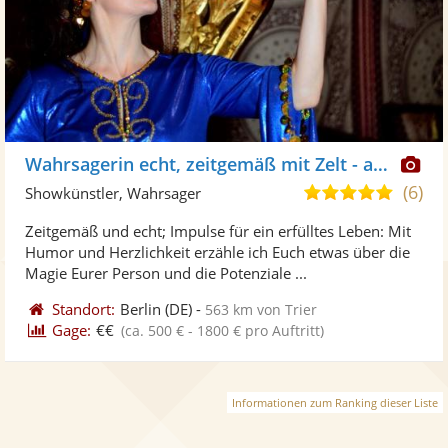
Di
Wahrsagerin echt, zeitgemäß mit Zelt - auch online
Kü
(6)
5,0
Showkünstler, Wahrsager
ste
von
Zeitgemäß und echt; Impulse für ein erfülltes Leben: Mit
Fo
5
Humor und Herzlichkeit erzähle ich Euch etwas über die
ber
Sternen
Magie Eurer Person und die Potenziale ...
Standort:
Berlin
(DE)
-
563 km von Trier
Gage:
€€
(ca. 500 € - 1800 € pro Auftritt)
Informationen zum Ranking dieser Liste