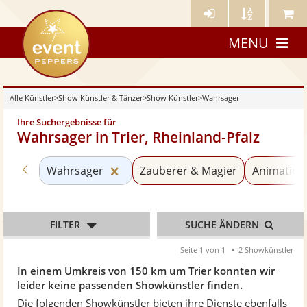
Künstler-
Künstler
Meine
eventpeppers
Login
A-
Künstle
MENU
Z
Alle Künstler
>
Show Künstler & Tänzer
>
Show Künstler
>
Wahrsager
Ihre Suchergebnisse für
Wahrsager in Trier, Rheinland-Pfalz
Zurück zu «Show Künstler»
Kategorie «Wahrsager» zurücksetz
Wahrsager
Zauberer & Magier
Animation
FILTER
SUCHE ÄNDERN
Seite 1 von 1
2 Showkünstler
In einem Umkreis von 150 km um Trier konnten wir
leider keine passenden Showkünstler finden.
Die folgenden Showkünstler bieten ihre Dienste ebenfalls