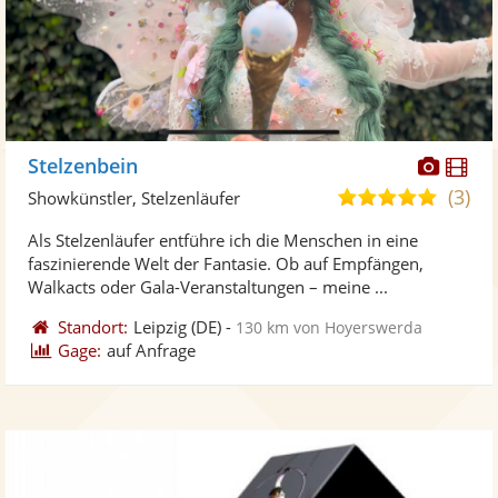
Diese
Di
Stelzenbein
Künst
Kü
(3)
5,0
Showkünstler, Stelzenläufer
stellt
ste
von
Als Stelzenläufer entführe ich die Menschen in eine
Fotos
Vi
5
faszinierende Welt der Fantasie. Ob auf Empfängen,
bereit
ber
Sternen
Walkacts oder Gala-Veranstaltungen – meine ...
Standort:
Leipzig
(DE)
-
130 km von Hoyerswerda
Gage:
auf Anfrage