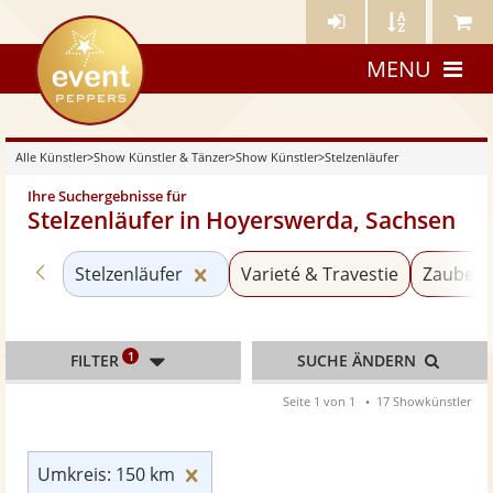
Künstler-
Künstler
Meine
eventpeppers
Login
A-
Künstle
MENU
Z
Alle Künstler
>
Show Künstler & Tänzer
>
Show Künstler
>
Stelzenläufer
Ihre Suchergebnisse für
Stelzenläufer in Hoyerswerda, Sachsen
Zurück zu «Show Künstler»
Kategorie «Stelzenläufer» zurück
Stelzenläufer
Varieté & Travestie
Zaubere
1
FILTER
SUCHE ÄNDERN
Seite 1 von 1
17 Showkünstler
Umkreis: 150 km zurücksetzen
Umkreis: 150 km