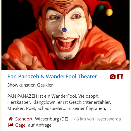
Diese
Di
Pan Panazeh & WanderFool Theater
Künst
Kü
Showkünstler, Gaukler
stellt
ste
PAN PANAZEH ist ein WanderFool, Vielosoph,
Fotos
Vi
Herzkasper, Klangclown, er ist Geschichtenerzähler,
bereit
ber
Musiker, Poet, Schauspieler… in seiner filigranen, ...
Standort:
Wiesenburg
(DE)
-
145 km von Hoyerswerda
Gage:
auf Anfrage