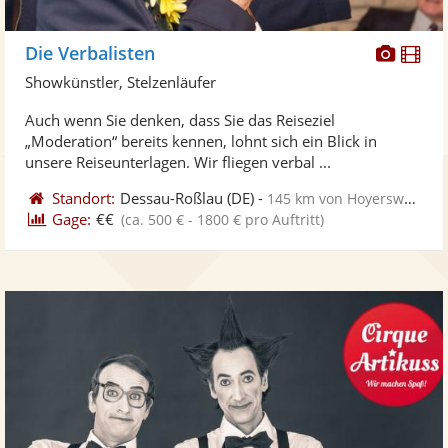
Diese
Di
Die Verbalisten
Künst
Kü
Showkünstler, Stelzenläufer
stellt
ste
Auch wenn Sie denken, dass Sie das Reiseziel
Fotos
Vi
„Moderation“ bereits kennen, lohnt sich ein Blick in
bereit
ber
unsere Reiseunterlagen. Wir fliegen verbal ...
Standort:
Dessau-Roßlau
(DE)
-
145 km von Hoyerswerda
Gage:
€€
(ca. 500 € - 1800 € pro Auftritt)