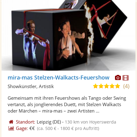
Diese
Di
mira-mas Stelzen-Walkacts-Feuershow
Künst
Kü
(4)
5,0
Showkünstler, Artistik
stellt
ste
von
Gemeinsam mit ihren Feuershows als Tango oder Swing
Fotos
Vi
5
vertanzt, als jonglierendes Duett, mit Stelzen Walkacts
bereit
ber
Sternen
oder Märchen – mira-mas – zwei Artisten ...
Standort:
Leipzig
(DE)
-
130 km von Hoyerswerda
Gage:
€€
(ca. 500 € - 1800 € pro Auftritt)