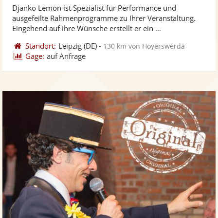
von
Djanko Lemon ist Spezialist für Performance und
Fotos
Vi
5
ausgefeilte Rahmenprogramme zu Ihrer Veranstaltung.
bereit
ber
Sternen
Eingehend auf ihre Wünsche erstellt er ein ...
Standort:
Leipzig
(DE)
-
130 km von Hoyerswerda
Gage:
auf Anfrage