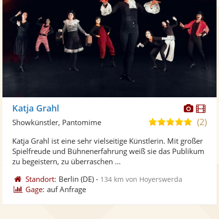
Diese
Di
Katja Grahl
Künst
Kü
(2)
5,0
Showkünstler, Pantomime
stellt
ste
von
Katja Grahl ist eine sehr vielseitige Künstlerin. Mit großer
Fotos
Vi
5
Spielfreude und Bühnenerfahrung weiß sie das Publikum
bereit
ber
Sternen
zu begeistern, zu überraschen ...
Standort:
Berlin
(DE)
-
134 km von Hoyerswerda
Gage:
auf Anfrage