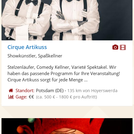
Diese
Di
Cirque Artikuss
Künst
Kü
Showkünstler, Spaßkellner
stellt
ste
Stelzenläufer, Comedy Kellner, Varieté Spektakel. Wir
Fotos
Vi
haben das passende Programm für Ihre Veranstaltung!
bereit
ber
Cirque Artikuss sorgt für jede Menge ...
Standort:
Potsdam
(DE)
-
135 km von Hoyerswerda
Gage:
€€
(ca. 500 € - 1800 € pro Auftritt)