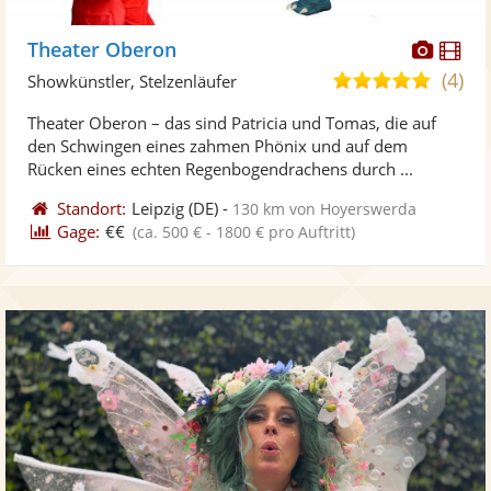
Diese
Di
Theater Oberon
Künst
Kü
(4)
5,0
Showkünstler, Stelzenläufer
stellt
ste
von
Theater Oberon – das sind Patricia und Tomas, die auf
Fotos
Vi
5
den Schwingen eines zahmen Phönix und auf dem
bereit
ber
Sternen
Rücken eines echten Regenbogendrachens durch ...
Standort:
Leipzig
(DE)
-
130 km von Hoyerswerda
Gage:
€€
(ca. 500 € - 1800 € pro Auftritt)