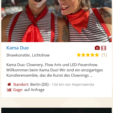
Diese
Di
Kama Duo
Künst
Kü
(1)
5,0
Showkünstler, Lichtshow
stellt
ste
von
Kama Duo: Clownery, Flow Arts und LED-Feuershow.
Fotos
Vi
5
Willkommen beim Kama Duo! Wir sind ein einzigartiges
bereit
ber
Sternen
Künstlerensemble, das die Kunst des Clownings ...
Standort:
Berlin
(DE)
-
134 km von Hoyerswerda
Gage:
auf Anfrage