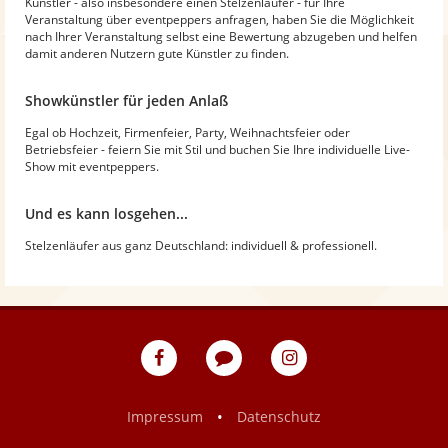
Künstler - also insbesondere einen Stelzenläufer - für Ihre
Veranstaltung über eventpeppers anfragen, haben Sie die Möglichkeit
nach Ihrer Veranstaltung selbst eine Bewertung abzugeben und helfen
damit anderen Nutzern gute Künstler zu finden.
Showkünstler für jeden Anlaß
Egal ob Hochzeit, Firmenfeier, Party, Weihnachtsfeier oder
Betriebsfeier - feiern Sie mit Stil und buchen Sie Ihre individuelle Live-
Show mit eventpeppers.
Und es kann losgehen...
Stelzenläufer aus ganz Deutschland: individuell & professionell.
eventpeppers
Blog
eventpeppers
auf
auf
Facebook
Instagram
•
Impressum
Datenschutz