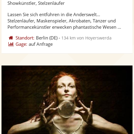
Kü
Showkünstler, Stelzenläufer
ste
Lassen Sie sich entführen in die Anderswelt…
Fo
Stelzenläufer, Maskenspieler, Akrobaten, Tänzer und
ber
Performancekünstler erwecken phantastische Wesen ...
Standort:
Berlin
(DE)
-
134 km von Hoyerswerda
Gage:
auf Anfrage