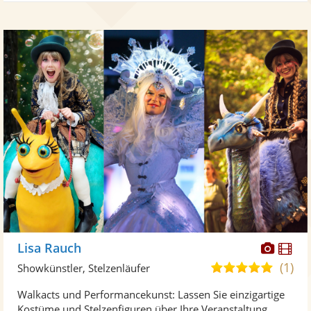
Diese
Di
Lisa Rauch
Künst
Kü
(1)
5,0
Showkünstler, Stelzenläufer
stellt
ste
von
Walkacts und Performancekunst: Lassen Sie einzigartige
Fotos
Vi
5
Kostüme und Stelzenfiguren über Ihre Veranstaltung