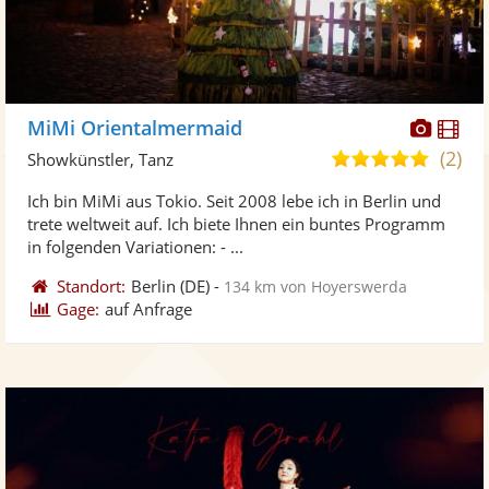
Diese
Di
MiMi Orientalmermaid
Künst
Kü
(2)
4,8
Showkünstler, Tanz
stellt
ste
von
Ich bin MiMi aus Tokio. Seit 2008 lebe ich in Berlin und
Fotos
Vi
5
trete weltweit auf. Ich biete Ihnen ein buntes Programm
bereit
ber
Sternen
in folgenden Variationen: - ...
Standort:
Berlin
(DE)
-
134 km von Hoyerswerda
Gage:
auf Anfrage