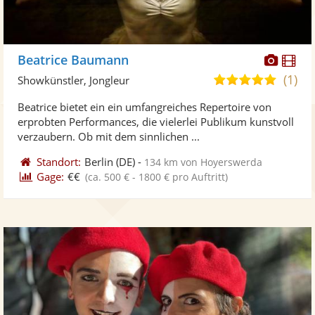
Diese
Di
Beatrice Baumann
Künst
Kü
(1)
5,0
Showkünstler, Jongleur
stellt
ste
von
Beatrice bietet ein ein umfangreiches Repertoire von
Fotos
Vi
5
erprobten Performances, die vielerlei Publikum kunstvoll
bereit
ber
Sternen
verzaubern. Ob mit dem sinnlichen ...
Standort:
Berlin
(DE)
-
134 km von Hoyerswerda
Gage:
€€
(ca. 500 € - 1800 € pro Auftritt)