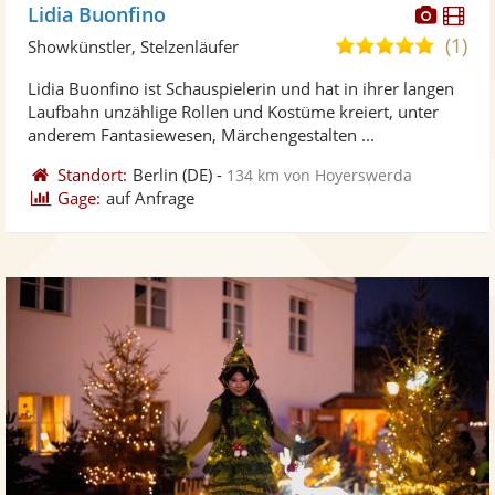
Diese
Di
Lidia Buonfino
Künst
Kü
(1)
5,0
Showkünstler, Stelzenläufer
stellt
ste
von
Lidia Buonfino ist Schauspielerin und hat in ihrer langen
Fotos
Vi
5
Laufbahn unzählige Rollen und Kostüme kreiert, unter
bereit
ber
Sternen
anderem Fantasiewesen, Märchengestalten ...
Standort:
Berlin
(DE)
-
134 km von Hoyerswerda
Gage:
auf Anfrage