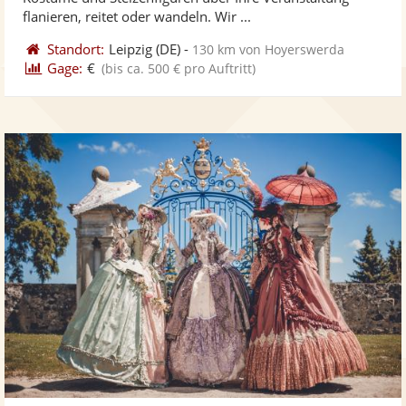
bereit
ber
Sternen
flanieren, reitet oder wandeln. Wir ...
Standort:
Leipzig
(DE)
-
130 km von Hoyerswerda
Gage:
€
(bis ca. 500 € pro Auftritt)