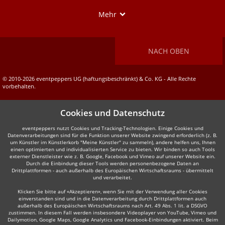
Show
Mehr
NACH OBEN
© 2010-2026 eventpeppers UG (haftungsbeschränkt) & Co. KG - Alle Rechte
vorbehalten.
Cookies und Datenschutz
eventpeppers nutzt Cookies und Tracking-Technologien. Einige Cookies und
Datenverarbeitungen sind für die Funktion unserer Website zwingend erforderlich (z. B.
um Künstler im Künstlerkorb "Meine Künstler" zu sammeln), andere helfen uns, Ihnen
einen optimierten und individualisierten Service zu bieten. Wir binden so auch Tools
externer Dienstleister wie z. B. Google, Facebook und Vimeo auf unserer Website ein.
Durch die Einbindung dieser Tools werden personenbezogene Daten an
Drittplattformen - auch außerhalb des Europäischen Wirtschaftsraums - übermittelt
und verarbeitet.
Klicken Sie bitte auf «Akzeptieren», wenn Sie mit der Verwendung aller Cookies
einverstanden sind und in die Datenverarbeitung durch Drittplattformen auch
außerhalb des Europäischen Wirtschaftsraums nach Art. 49 Abs. 1 lit. a DSGVO
zustimmen. In diesem Fall werden insbesondere Videoplayer von YouTube, Vimeo und
Dailymotion, Google Maps, Google Analytics und Facebook-Einbindungen aktiviert. Beim