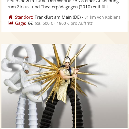
Feuershow in 2004. DER WERDEGANG einer Ausbildung
ber
zum Zirkus- und Theaterpädagogen (2010) enthüllt ...
Standort:
Frankfurt am Main
(DE)
-
81 km von Koblenz
Gage:
€€
(ca. 500 € - 1800 € pro Auftritt)