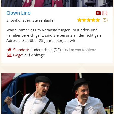
Diese
Di
Clown Lino
Künst
Kü
(5)
5,0
Showkünstler, Stelzenläufer
stellt
ste
von
Wann immer es um Veranstaltungen im Kinder- und
Fotos
Vi
5
Familienbereich geht, sind Sie bei uns an der richtigen
bereit
ber
Sternen
Adresse. Seit über 25 Jahren sorgen wir ...
Standort:
Lüdenscheid
(DE)
-
96 km von Koblenz
Gage:
auf Anfrage