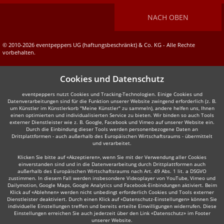
NACH OBEN
© 2010-2026 eventpeppers UG (haftungsbeschränkt) & Co. KG - Alle Rechte
vorbehalten.
Cookies und Datenschutz
eventpeppers nutzt Cookies und Tracking-Technologien. Einige Cookies und
Datenverarbeitungen sind für die Funktion unserer Website zwingend erforderlich (z. B.
um Künstler im Künstlerkorb "Meine Künstler" zu sammeln), andere helfen uns, Ihnen
einen optimierten und individualisierten Service zu bieten. Wir binden so auch Tools
externer Dienstleister wie z. B. Google, Facebook und Vimeo auf unserer Website ein.
Durch die Einbindung dieser Tools werden personenbezogene Daten an
Drittplattformen - auch außerhalb des Europäischen Wirtschaftsraums - übermittelt
und verarbeitet.
Klicken Sie bitte auf «Akzeptieren», wenn Sie mit der Verwendung aller Cookies
einverstanden sind und in die Datenverarbeitung durch Drittplattformen auch
außerhalb des Europäischen Wirtschaftsraums nach Art. 49 Abs. 1 lit. a DSGVO
zustimmen. In diesem Fall werden insbesondere Videoplayer von YouTube, Vimeo und
Dailymotion, Google Maps, Google Analytics und Facebook-Einbindungen aktiviert. Beim
Klick auf «Ablehnen» werden nicht unbedingt erforderlich Cookies und Tools externer
Dienstleister deaktiviert. Durch einen Klick auf «Datenschutz-Einstellungen» können Sie
individuelle Einstellungen treffen und bereits erteilte Einwilligungen widerrufen. Diese
Einstellungen erreichen Sie auch jederzeit über den Link «Datenschutz» im Footer
unserer Website.