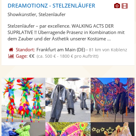
Diese
Di
DREAMOTIONZ - STELZENLÄUFER
Künst
Kü
Showkünstler, Stelzenläufer
stellt
ste
Stelzenläufer – par excellence. WALKING ACTS DER
Fotos
Vi
SUPRLATIVE !! Überragende Präsenz in Kombination mit
bereit
ber
dem Zauber und der Ästhetik unserer Kostüme ...
Standort:
Frankfurt am Main
(DE)
-
81 km von Koblenz
Gage:
€€
(ca. 500 € - 1800 € pro Auftritt)