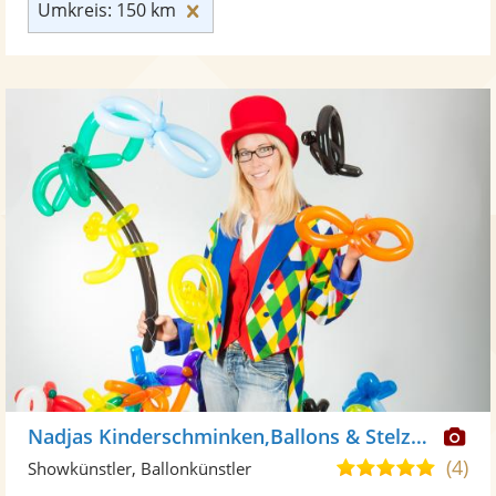
Umkreis: 150 km zurücksetzen
Umkreis: 150 km
Di
Nadjas Kinderschminken,Ballons & Stelzenlauf
Kü
(4)
5,0
Showkünstler, Ballonkünstler
ste
von