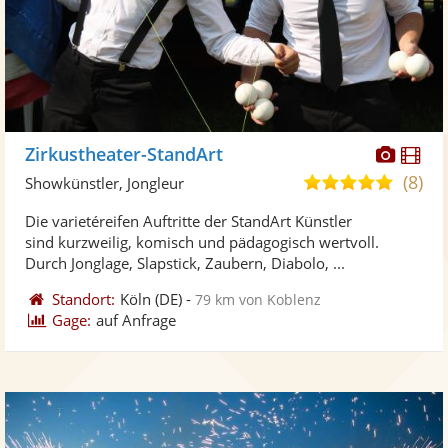
Diese
Di
Zirkustheater-StandArt
Künst
Kü
(8)
5,0
Showkünstler, Jongleur
stellt
ste
von
Die varietéreifen Auftritte der StandArt Künstler
Fotos
Vi
5
sind kurzweilig, komisch und pädagogisch wertvoll.
bereit
ber
Sternen
Durch Jonglage, Slapstick, Zaubern, Diabolo, ...
Standort:
Köln
(DE)
-
79 km von Koblenz
Gage:
auf Anfrage