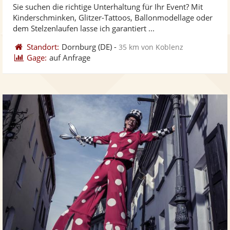
Sie suchen die richtige Unterhaltung für Ihr Event? Mit
Fo
5
Kinderschminken, Glitzer-Tattoos, Ballonmodellage oder
ber
Sternen
dem Stelzenlaufen lasse ich garantiert ...
Standort:
Dornburg
(DE)
-
35 km von Koblenz
Gage:
auf Anfrage