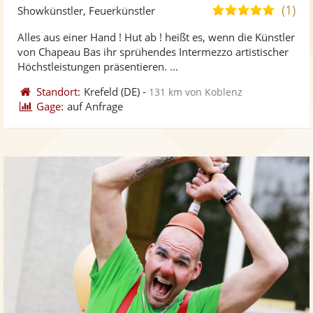
Künst
Kü
(1)
5,0
Showkünstler, Feuerkünstler
stellt
ste
von
Alles aus einer Hand ! Hut ab ! heißt es, wenn die Künstler
Fotos
Vi
5
von Chapeau Bas ihr sprühendes Intermezzo artistischer
bereit
ber
Sternen
Höchstleistungen präsentieren. ...
Standort:
Krefeld
(DE)
-
131 km von Koblenz
Gage:
auf Anfrage