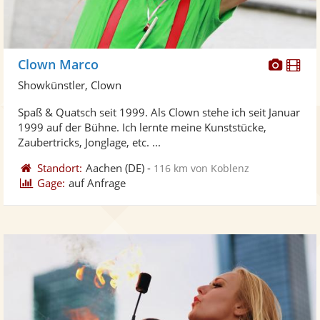
Diese
Di
Clown Marco
Künst
Kü
Showkünstler, Clown
stellt
ste
Spaß & Quatsch seit 1999. Als Clown stehe ich seit Januar
Fotos
Vi
1999 auf der Bühne. Ich lernte meine Kunststücke,
bereit
ber
Zaubertricks, Jonglage, etc. ...
Standort:
Aachen
(DE)
-
116 km von Koblenz
Gage:
auf Anfrage