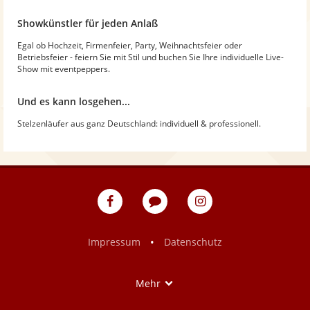
Showkünstler für jeden Anlaß
Egal ob Hochzeit, Firmenfeier, Party, Weihnachtsfeier oder
Betriebsfeier - feiern Sie mit Stil und buchen Sie Ihre individuelle Live-
Show mit eventpeppers.
Und es kann losgehen...
Stelzenläufer aus ganz Deutschland: individuell & professionell.
eventpeppers
Blog
eventpeppers
auf
auf
Facebook
Instagram
•
Impressum
Datenschutz
Show
Mehr