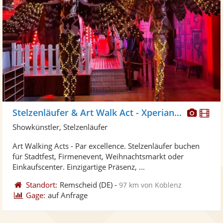
Diese
Di
Stelzenläufer & Art Walk Act - Xperiance
Künst
Kü
Showkünstler, Stelzenläufer
stellt
ste
Art Walking Acts - Par excellence. Stelzenläufer buchen
Fotos
Vi
für Stadtfest, Firmenevent, Weihnachtsmarkt oder
bereit
ber
Einkaufscenter. Einzigartige Präsenz, ...
Standort:
Remscheid
(DE)
-
97 km von Koblenz
Gage:
auf Anfrage