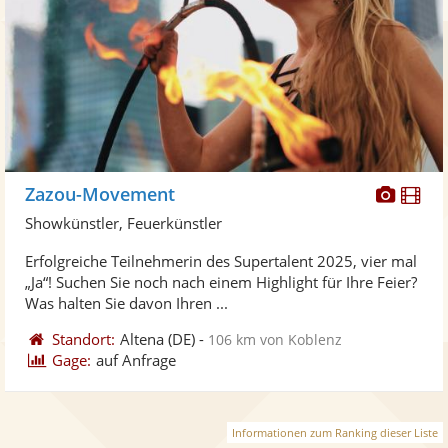
Diese
Di
Zazou-Movement
Künst
Kü
Showkünstler, Feuerkünstler
stellt
ste
Erfolgreiche Teilnehmerin des Supertalent 2025, vier mal
Fotos
Vi
„Ja“! Suchen Sie noch nach einem Highlight für Ihre Feier?
bereit
ber
Was halten Sie davon Ihren ...
Standort:
Altena
(DE)
-
106 km von Koblenz
Gage:
auf Anfrage
Informationen zum Ranking dieser Liste