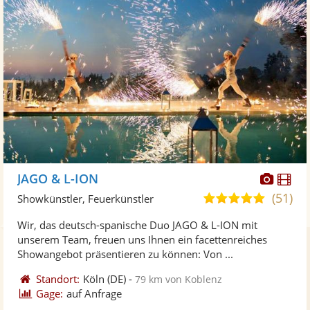
Diese
Di
JAGO & L-ION
Künst
Kü
(51)
5,0
Showkünstler, Feuerkünstler
stellt
ste
von
Wir, das deutsch-spanische Duo JAGO & L-ION mit
Fotos
Vi
5
unserem Team, freuen uns Ihnen ein facettenreiches
bereit
ber
Sternen
Showangebot präsentieren zu können: Von ...
Standort:
Köln
(DE)
-
79 km von Koblenz
Gage:
auf Anfrage