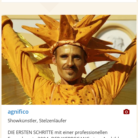
Di
agnifico
Kü
Showkünstler, Stelzenläufer
ste
DIE ERSTEN SCHRITTE mit einer professionellen
Fo