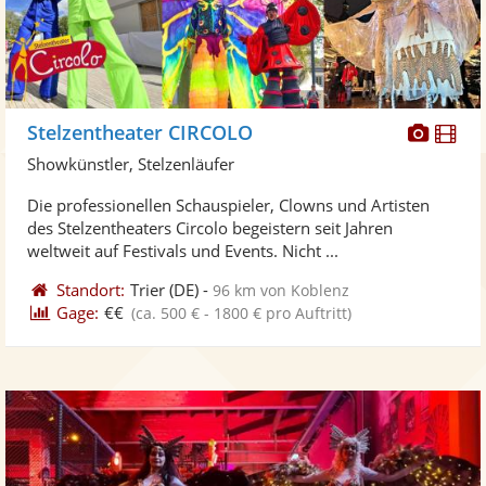
Diese
Di
Stelzentheater CIRCOLO
Künst
Kü
Showkünstler, Stelzenläufer
stellt
ste
Die professionellen Schauspieler, Clowns und Artisten
Fotos
Vi
des Stelzentheaters Circolo begeistern seit Jahren
bereit
ber
weltweit auf Festivals und Events. Nicht ...
Standort:
Trier
(DE)
-
96 km von Koblenz
Gage:
€€
(ca. 500 € - 1800 € pro Auftritt)