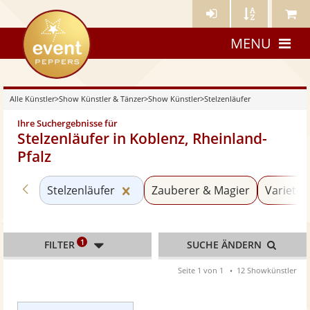
Künstler-
Künstler
Meine
eventpeppers
Login
A-
Künstle
MENU
Z
Alle Künstler
>
Show Künstler & Tänzer
>
Show Künstler
>
Stelzenläufer
Ihre Suchergebnisse für
Stelzenläufer in Koblenz, Rheinland-
Pfalz
Zurück zu «Show Künstler»
Kategorie «Stelzenläufer» zurück
Stelzenläufer
Zauberer & Magier
Varieté 
1
FILTER
SUCHE ÄNDERN
Seite 1 von 1
12 Showkünstler