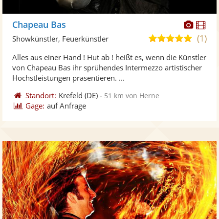
Diese
Di
Chapeau Bas
Künst
Kü
(1)
5,0
Showkünstler, Feuerkünstler
stellt
ste
von
Alles aus einer Hand ! Hut ab ! heißt es, wenn die Künstler
Fotos
Vi
5
von Chapeau Bas ihr sprühendes Intermezzo artistischer
bereit
ber
Sternen
Höchstleistungen präsentieren. ...
Standort:
Krefeld
(DE)
-
51 km von Herne
Gage:
auf Anfrage