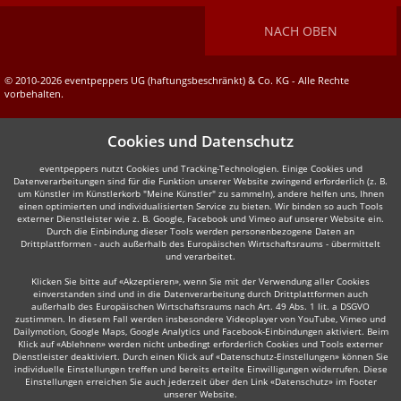
NACH OBEN
© 2010-2026 eventpeppers UG (haftungsbeschränkt) & Co. KG - Alle Rechte
vorbehalten.
Cookies und Datenschutz
eventpeppers nutzt Cookies und Tracking-Technologien. Einige Cookies und
Datenverarbeitungen sind für die Funktion unserer Website zwingend erforderlich (z. B.
um Künstler im Künstlerkorb "Meine Künstler" zu sammeln), andere helfen uns, Ihnen
einen optimierten und individualisierten Service zu bieten. Wir binden so auch Tools
externer Dienstleister wie z. B. Google, Facebook und Vimeo auf unserer Website ein.
Durch die Einbindung dieser Tools werden personenbezogene Daten an
Drittplattformen - auch außerhalb des Europäischen Wirtschaftsraums - übermittelt
und verarbeitet.
Klicken Sie bitte auf «Akzeptieren», wenn Sie mit der Verwendung aller Cookies
einverstanden sind und in die Datenverarbeitung durch Drittplattformen auch
außerhalb des Europäischen Wirtschaftsraums nach Art. 49 Abs. 1 lit. a DSGVO
zustimmen. In diesem Fall werden insbesondere Videoplayer von YouTube, Vimeo und
Dailymotion, Google Maps, Google Analytics und Facebook-Einbindungen aktiviert. Beim
Klick auf «Ablehnen» werden nicht unbedingt erforderlich Cookies und Tools externer
Dienstleister deaktiviert. Durch einen Klick auf «Datenschutz-Einstellungen» können Sie
individuelle Einstellungen treffen und bereits erteilte Einwilligungen widerrufen. Diese
Einstellungen erreichen Sie auch jederzeit über den Link «Datenschutz» im Footer
unserer Website.