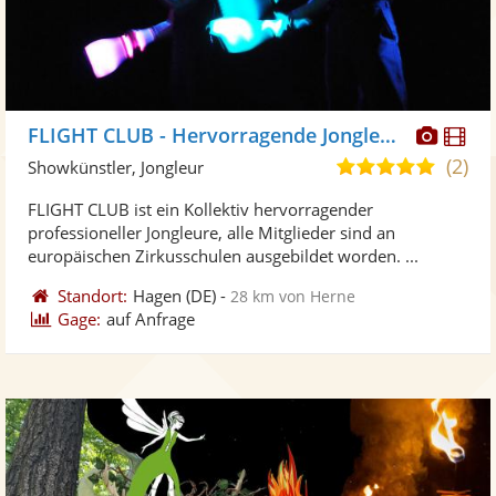
Diese
Di
FLIGHT CLUB - Hervorragende Jongleure
Künst
Kü
(2)
5,0
Showkünstler, Jongleur
stellt
ste
von
FLIGHT CLUB ist ein Kollektiv hervorragender
Fotos
Vi
5
professioneller Jongleure, alle Mitglieder sind an
bereit
ber
Sternen
europäischen Zirkusschulen ausgebildet worden. ...
Standort:
Hagen
(DE)
-
28 km von Herne
Gage:
auf Anfrage