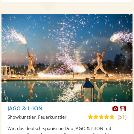
Diese
Di
JAGO & L-ION
Künst
Kü
(51)
5,0
Showkünstler, Feuerkünstler
stellt
ste
von
Wir, das deutsch-spanische Duo JAGO & L-ION mit
Fotos
Vi
5