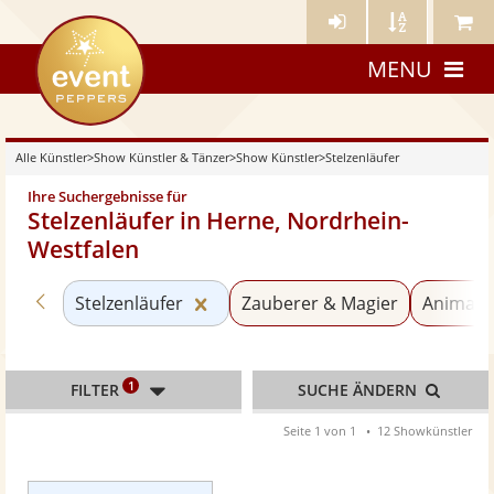
Künstler-
Künstler
Meine
eventpeppers
Login
A-
Künstle
MENU
Z
Alle Künstler
>
Show Künstler & Tänzer
>
Show Künstler
>
Stelzenläufer
Ihre Suchergebnisse für
Stelzenläufer in Herne, Nordrhein-
Westfalen
Zurück zu «Show Künstler»
Kategorie «Stelzenläufer» zurück
Stelzenläufer
Zauberer & Magier
Animati
1
FILTER
SUCHE ÄNDERN
Seite 1 von 1
12 Showkünstler