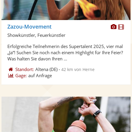
Diese
Di
Zazou-Movement
Künst
Kü
Showkünstler, Feuerkünstler
stellt
ste
Erfolgreiche Teilnehmerin des Supertalent 2025, vier mal
Fotos
Vi
„Ja“! Suchen Sie noch nach einem Highlight für Ihre Feier?
bereit
ber
Was halten Sie davon Ihren ...
Standort:
Altena
(DE)
-
42 km von Herne
Gage:
auf Anfrage