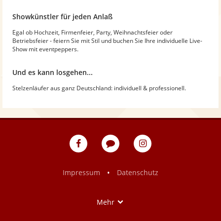
Showkünstler für jeden Anlaß
Egal ob Hochzeit, Firmenfeier, Party, Weihnachtsfeier oder
Betriebsfeier - feiern Sie mit Stil und buchen Sie Ihre individuelle Live-
Show mit eventpeppers.
Und es kann losgehen...
Stelzenläufer aus ganz Deutschland: individuell & professionell.
eventpeppers
Blog
eventpeppers
auf
auf
Facebook
Instagram
•
Impressum
Datenschutz
Show
Mehr