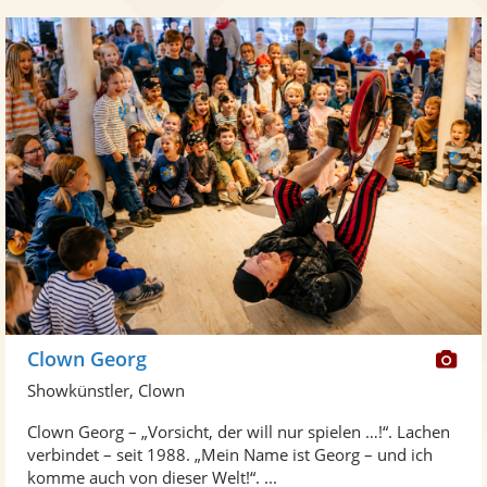
Di
Clown Georg
Kü
Showkünstler, Clown
ste
Clown Georg – „Vorsicht, der will nur spielen …!“. Lachen
Fo
verbindet – seit 1988. „Mein Name ist Georg – und ich
ber
komme auch von dieser Welt!“. ...