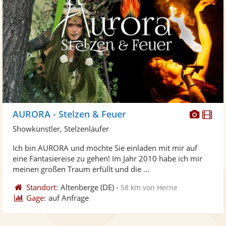
Diese
Di
AURORA - Stelzen & Feuer
Künst
Kü
Showkünstler, Stelzenläufer
stellt
ste
Ich bin AURORA und möchte Sie einladen mit mir auf
Fotos
Vi
eine Fantasiereise zu gehen! Im Jahr 2010 habe ich mir
bereit
ber
meinen großen Traum erfüllt und die ...
Standort:
Altenberge
(DE)
-
58 km von Herne
Gage:
auf Anfrage