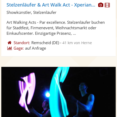
Diese
Di
Stelzenläufer & Art Walk Act - Xperiance
Künst
Kü
Showkünstler, Stelzenläufer
stellt
ste
Art Walking Acts - Par excellence. Stelzenläufer buchen
Fotos
Vi
für Stadtfest, Firmenevent, Weihnachtsmarkt oder
bereit
ber
Einkaufscenter. Einzigartige Präsenz, ...
Standort:
Remscheid
(DE)
-
41 km von Herne
Gage:
auf Anfrage