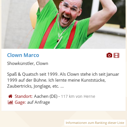
Diese
Di
Clown Marco
Künst
Kü
Showkünstler, Clown
stellt
ste
Spaß & Quatsch seit 1999. Als Clown stehe ich seit Januar
Fotos
Vi
1999 auf der Bühne. Ich lernte meine Kunststücke,
bereit
ber
Zaubertricks, Jonglage, etc. ...
Standort:
Aachen
(DE)
-
117 km von Herne
Gage:
auf Anfrage
Informationen zum Ranking dieser Liste