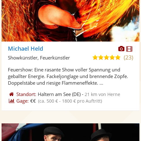
Diese
Di
Michael Held
Künst
Kü
(23)
5,0
Showkünstler, Feuerkünstler
stellt
ste
von
Feuershow: Eine rasante Show voller Spannung und
Fotos
Vi
5
geballter Energie. Fackeljonglage und brennende Zöpfe.
bereit
ber
Sternen
Doppelstäbe und riesige Flammeneffekte. ...
Standort:
Haltern am See
(DE)
-
21 km von Herne
Gage:
€€
(ca. 500 € - 1800 € pro Auftritt)