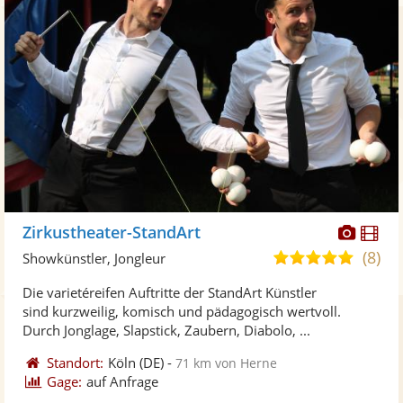
Diese
Di
Zirkustheater-StandArt
Künst
Kü
(8)
5,0
Showkünstler, Jongleur
stellt
ste
von
Die varietéreifen Auftritte der StandArt Künstler
Fotos
Vi
5
sind kurzweilig, komisch und pädagogisch wertvoll.
bereit
ber
Sternen
Durch Jonglage, Slapstick, Zaubern, Diabolo, ...
Standort:
Köln
(DE)
-
71 km von Herne
Gage:
auf Anfrage