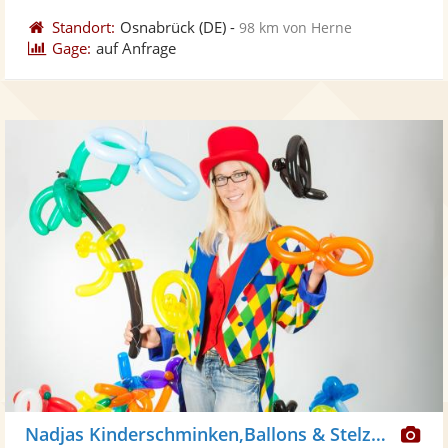
Standort:
Osnabrück
(DE)
-
98 km von Herne
Gage:
auf Anfrage
Di
Nadjas Kinderschminken,Ballons & Stelzenlauf