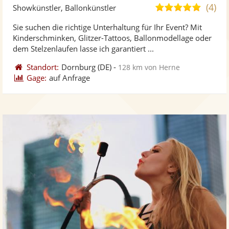
Kü
(4)
5,0
Showkünstler, Ballonkünstler
ste
von
Sie suchen die richtige Unterhaltung für Ihr Event? Mit
Fo
5
Kinderschminken, Glitzer-Tattoos, Ballonmodellage oder
ber
Sternen
dem Stelzenlaufen lasse ich garantiert ...
Standort:
Dornburg
(DE)
-
128 km von Herne
Gage:
auf Anfrage