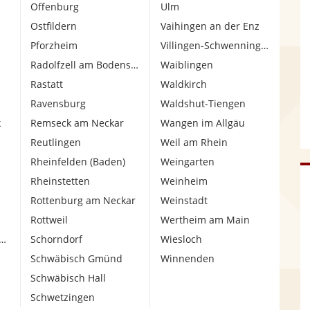
Offenburg
Ulm
Ostfildern
Vaihingen an der Enz
Pforzheim
Villingen-Schwenningen
Radolfzell am Bodensee
Waiblingen
Rastatt
Waldkirch
Ravensburg
Waldshut-Tiengen
k
Remseck am Neckar
Wangen im Allgäu
Reutlingen
Weil am Rhein
Rheinfelden (Baden)
Weingarten
Rheinstetten
Weinheim
Rottenburg am Neckar
Weinstadt
Rottweil
Wertheim am Main
ngen
Schorndorf
Wiesloch
Schwäbisch Gmünd
Winnenden
Schwäbisch Hall
Schwetzingen