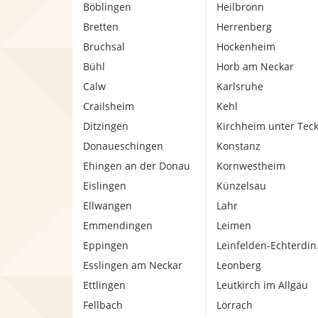
Böblingen
Heilbronn
Bretten
Herrenberg
Bruchsal
Hockenheim
Bühl
Horb am Neckar
Calw
Karlsruhe
Crailsheim
Kehl
Ditzingen
Kirchheim unter Tec
Donaueschingen
Konstanz
Ehingen an der Donau
Kornwestheim
Eislingen
Künzelsau
Ellwangen
Lahr
Emmendingen
Leimen
Eppingen
Leinfelden-Echterdi
Esslingen am Neckar
Leonberg
Ettlingen
Leutkirch im Allgäu
Fellbach
Lörrach