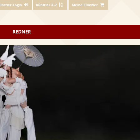
ünstler-Login
Künstler A-Z
Meine Künstler
REDNER