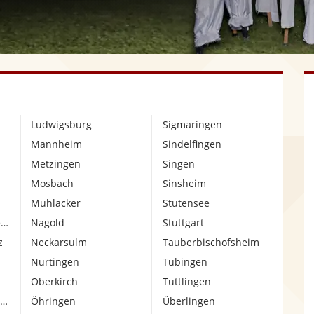
Ludwigsburg
Sigmaringen
Mannheim
Sindelfingen
Metzingen
Singen
Mosbach
Sinsheim
Mühlacker
Stutensee
ige
Nagold
Stuttgart
z
Neckarsulm
Tauberbischofsheim
Nürtingen
Tübingen
Oberkirch
Tuttlingen
renz
Öhringen
Überlingen