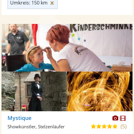
Umkreis: 150 km zurücksetzen
Umkreis: 150 km
Diese
Di
Mystique
Künst
Kü
(5)
5,0
Showkünstler, Stelzenläufer
stellt
ste
von