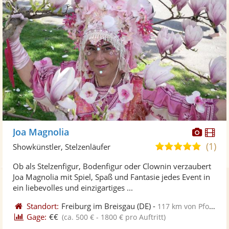
Diese
Di
Joa Magnolia
Künst
Kü
(1)
5,0
Showkünstler, Stelzenläufer
stellt
ste
von
Ob als Stelzenfigur, Bodenfigur oder Clownin verzaubert
Fotos
Vi
5
Joa Magnolia mit Spiel, Spaß und Fantasie jedes Event in
bereit
ber
Sternen
ein liebevolles und einzigartiges ...
Standort:
Freiburg im Breisgau
(DE)
-
117 km von Pforzheim
Gage:
€€
(ca. 500 € - 1800 € pro Auftritt)