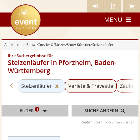
Künstler-
Künstler
Meine
eventpeppers
Login
A-
Künstle
MENU
Z
Alle Künstler
>
Show Künstler & Tänzer
>
Show Künstler
>
Stelzenläufer
Ihre Suchergebnisse für
Stelzenläufer in Pforzheim, Baden-
Württemberg
Zurück zu «Show Künstler»
Kategorie «Stelzenläufer» zurück
Stelzenläufer
Varieté & Travestie
Zaubere
1
FILTER
SUCHE ÄNDERN
Seite 1 von 1
6 Showkünstler