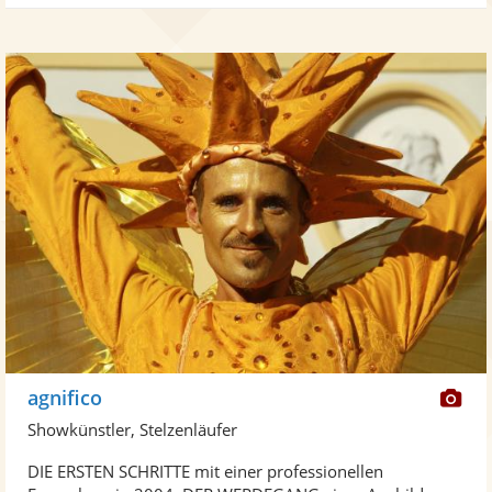
Di
agnifico
Kü
Showkünstler, Stelzenläufer
ste
DIE ERSTEN SCHRITTE mit einer professionellen
Fo