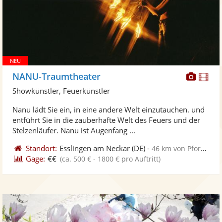
Diese
Di
NANU-Traumtheater
Künst
Kü
Showkünstler, Feuerkünstler
stellt
ste
Nanu lädt Sie ein, in eine andere Welt einzutauchen. und
Fotos
Vi
entführt Sie in die zauberhafte Welt des Feuers und der
bereit
ber
Stelzenläufer. Nanu ist Augenfang ...
Standort:
Esslingen am Neckar
(DE)
-
46 km von Pforzheim
Gage:
€€
(ca. 500 € - 1800 € pro Auftritt)