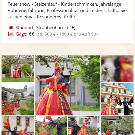
Feuershow - Stelzenlauf - Kinderschminken. Jahrelange
Fotos
Vi
5
Bühnenerfahrung, Professionalität und Leidenschaft... Sie
bereit
ber
Sternen
suchen etwas Besonderes für Ihr ...
Standort:
Straubenhardt
(DE)
Gage:
€€
(ca. 500 € - 1800 € pro Auftritt)