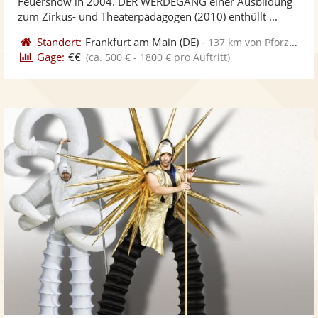
Feuershow in 2004. DER WERDEGANG einer Ausbildung
ber
zum Zirkus- und Theaterpädagogen (2010) enthüllt ...
Standort:
Frankfurt am Main
(DE)
-
137 km von Pforzheim
Gage:
€€
(ca. 500 € - 1800 € pro Auftritt)