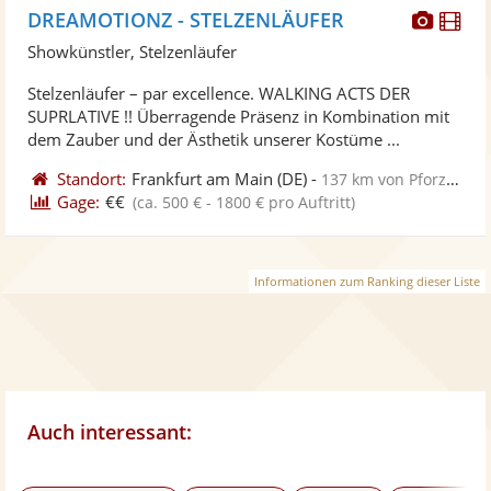
Diese
Di
DREAMOTIONZ - STELZENLÄUFER
Künst
Kü
Showkünstler, Stelzenläufer
stellt
ste
Stelzenläufer – par excellence. WALKING ACTS DER
Fotos
Vi
SUPRLATIVE !! Überragende Präsenz in Kombination mit
bereit
ber
dem Zauber und der Ästhetik unserer Kostüme ...
Standort:
Frankfurt am Main
(DE)
-
137 km von Pforzheim
Gage:
€€
(ca. 500 € - 1800 € pro Auftritt)
Informationen zum Ranking dieser Liste
Auch interessant: