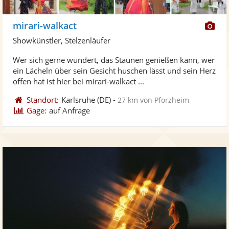
Di
mirari-walkact
Kü
Showkünstler, Stelzenläufer
ste
Wer sich gerne wundert, das Staunen genießen kann, wer
Fo
ein Lächeln über sein Gesicht huschen lässt und sein Herz
ber
offen hat ist hier bei mirari-walkact ...
Standort:
Karlsruhe
(DE)
-
27 km von Pforzheim
Gage:
auf Anfrage