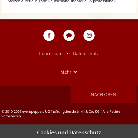
Stelzenläufer aus ganz Deutschland: individuell & professionell.
eventpeppers
Blog
eventpeppers
auf
auf
Facebook
Instagram
•
Impressum
Datenschutz
Show
Mehr
NACH OBEN
© 2010-2026 eventpeppers UG (haftungsbeschränkt) & Co. KG - Alle Rechte
vorbehalten.
Cookies und Datenschutz