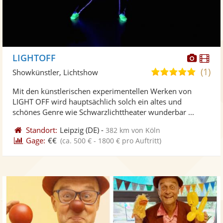
Diese
Di
LIGHTOFF
Künst
Kü
(1)
5,0
Showkünstler, Lichtshow
stellt
ste
von
Mit den künstlerischen experimentellen Werken von
Fotos
Vi
5
LIGHT OFF wird hauptsächlich solch ein altes und
bereit
ber
Sternen
schönes Genre wie Schwarzlichttheater wunderbar ...
Standort:
Leipzig
(DE)
-
382 km von Köln
Gage:
€€
(ca. 500 € - 1800 € pro Auftritt)