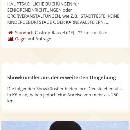
HAUPTSÄCHLICHE BUCHUNGEN für
Fotos
Vi
5
SENIORENEINRICHTUNGEN oder
bereit
ber
Sternen
GROßVERANSTALTUNGEN, wie Z.B.: STADTFESTE. KEINE
KINDERGEBURTSTAGE ODER KARNEVALSFEIERN. ...
Standort:
Castrop-Rauxel
(DE)
-
73 km von Köln
Gage:
auf Anfrage
Showkünstler aus der erweiterten Umgebung
Die folgenden Showkünstler bieten ihre Dienste ebenfalls
in Köln an, haben jedoch eine Anreise von mehr als 150
km.