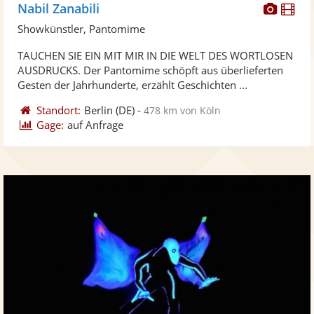
Diese
Di
Nabil Zanabili
Künst
Kü
Showkünstler, Pantomime
stellt
ste
TAUCHEN SIE EIN MIT MIR IN DIE WELT DES WORTLOSEN
Fotos
Vi
AUSDRUCKS. Der Pantomime schöpft aus überlieferten
bereit
ber
Gesten der Jahrhunderte, erzählt Geschichten ...
Standort:
Berlin
(DE)
-
478 km von Köln
Gage:
auf Anfrage