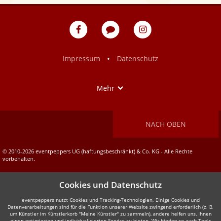
eventpeppers
Blog
eventpeppers
auf
auf
Facebook
Instagram
•
Impressum
Datenschutz
Show
Mehr
NACH OBEN
© 2010-2026 eventpeppers UG (haftungsbeschränkt) & Co. KG - Alle Rechte
vorbehalten.
Cookies und Datenschutz
eventpeppers nutzt Cookies und Tracking-Technologien. Einige Cookies und
Datenverarbeitungen sind für die Funktion unserer Website zwingend erforderlich (z. B.
um Künstler im Künstlerkorb "Meine Künstler" zu sammeln), andere helfen uns, Ihnen
einen optimierten und individualisierten Service zu bieten. Wir binden so auch Tools