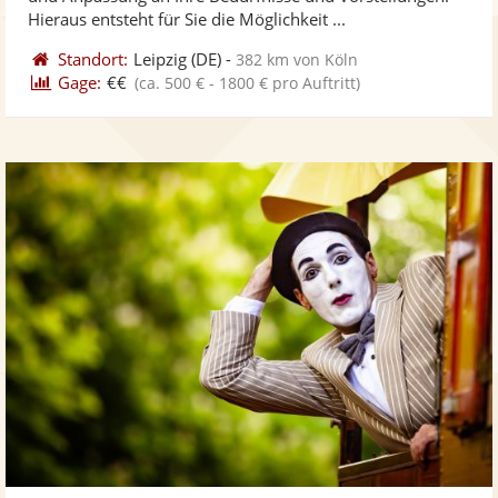
bereit
ber
Sternen
Hieraus entsteht für Sie die Möglichkeit ...
Standort:
Leipzig
(DE)
-
382 km von Köln
Gage:
€€
(ca. 500 € - 1800 € pro Auftritt)