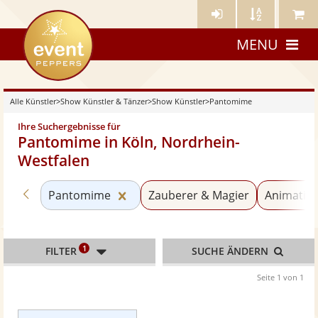
Künstler-
Künstler
Meine
eventpeppers
Login
A-
Künstle
MENU
Z
Alle Künstler
>
Show Künstler & Tänzer
>
Show Künstler
>
Pantomime
Ihre Suchergebnisse für
Pantomime in Köln, Nordrhein-
Westfalen
Zurück zu «Show Künstler»
Kategorie «Pantomime» zurückset
Pantomime
Zauberer & Magier
Animation
1
FILTER
SUCHE ÄNDERN
Seite 1 von 1