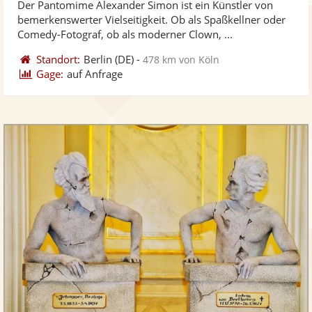
Der Pantomime Alexander Simon ist ein Künstler von
Fotos
Vi
5
bemerkenswerter Vielseitigkeit. Ob als Spaßkellner oder
bereit
ber
Sternen
Comedy-Fotograf, ob als moderner Clown, ...
Standort:
Berlin
(DE)
-
478 km von Köln
Gage:
auf Anfrage