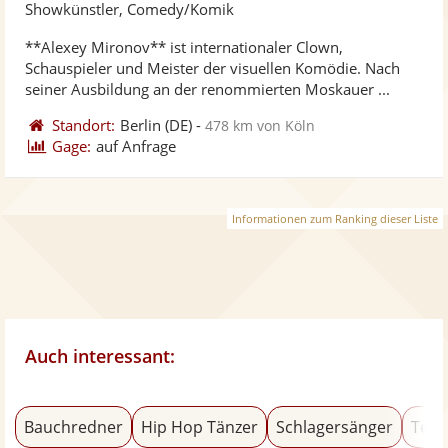
Künst
Kü
Showkünstler, Comedy/Komik
stellt
ste
**Alexey Mironov** ist internationaler Clown,
Fotos
Vi
Schauspieler und Meister der visuellen Komödie. Nach
bereit
ber
seiner Ausbildung an der renommierten Moskauer ...
Standort:
Berlin
(DE)
-
478 km von Köln
Gage:
auf Anfrage
Informationen zum Ranking dieser Liste
Auch interessant:
Bauchredner
Hip Hop Tänzer
Schlagersänger
Team