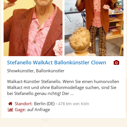
Di
Stefanello WalkAct Ballonkünstler Clown
Kü
Showkünstler, Ballonkünstler
ste
Walkact-Künstler Stefanello. Wenn Sie einen humorvollen
Fo
Walkact mit und ohne Ballonmodellage suchen, sind Sie
ber
bei Stefanello genau richtig! Der ...
Standort:
Berlin
(DE)
-
478 km von Köln
Gage:
auf Anfrage