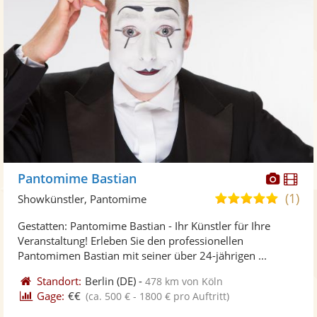
Diese
Di
Pantomime Bastian
Künst
Kü
(1)
5,0
Showkünstler, Pantomime
stellt
ste
von
Gestatten: Pantomime Bastian - Ihr Künstler für Ihre
Fotos
Vi
5
Veranstaltung! Erleben Sie den professionellen
bereit
ber
Sternen
Pantomimen Bastian mit seiner über 24-jährigen ...
Standort:
Berlin
(DE)
-
478 km von Köln
Gage:
€€
(ca. 500 € - 1800 € pro Auftritt)