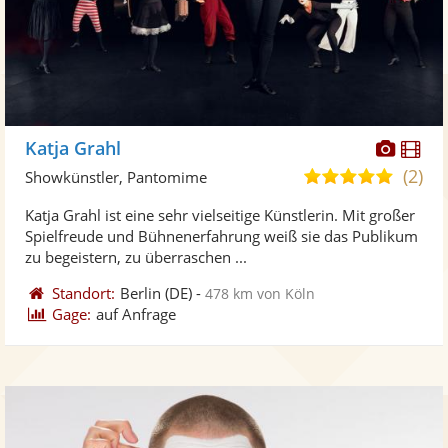
Diese
Di
Katja Grahl
Künst
Kü
(2)
5,0
Showkünstler, Pantomime
stellt
ste
von
Katja Grahl ist eine sehr vielseitige Künstlerin. Mit großer
Fotos
Vi
5
Spielfreude und Bühnenerfahrung weiß sie das Publikum
bereit
ber
Sternen
zu begeistern, zu überraschen ...
Standort:
Berlin
(DE)
-
478 km von Köln
Gage:
auf Anfrage