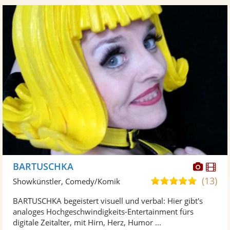
Diese
Di
BARTUSCHKA
Künst
Kü
(13)
4,9
Showkünstler, Comedy/Komik
stellt
ste
von
BARTUSCHKA begeistert visuell und verbal: Hier gibt's
Fotos
Vi
5
analoges Hochgeschwindigkeits-Entertainment fürs
bereit
ber
Sternen
digitale Zeitalter, mit Hirn, Herz, Humor ...