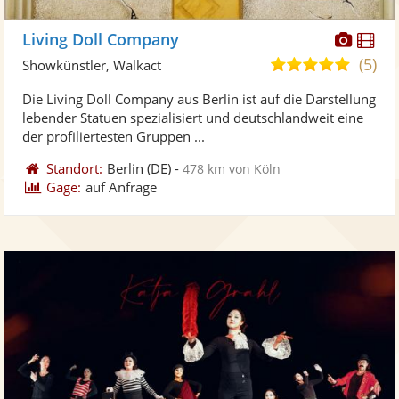
Diese
Di
Living Doll Company
Künst
Kü
(5)
5,0
Showkünstler, Walkact
stellt
ste
von
Die Living Doll Company aus Berlin ist auf die Darstellung
Fotos
Vi
5
lebender Statuen spezialisiert und deutschlandweit eine
bereit
ber
Sternen
der profiliertesten Gruppen ...
Standort:
Berlin
(DE)
-
478 km von Köln
Gage:
auf Anfrage