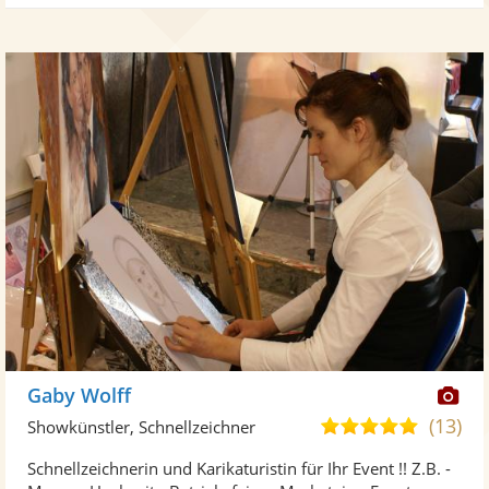
Di
Gaby Wolff
Kü
(13)
5,0
Showkünstler, Schnellzeichner
ste
von
Schnellzeichnerin und Karikaturistin für Ihr Event !! Z.B. -
Fo
5