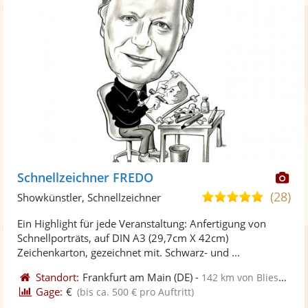
Di
Schnellzeichner FREDO
Kü
(28)
4,8
Showkünstler, Schnellzeichner
ste
von
Ein Highlight für jede Veranstaltung: Anfertigung von
Fo
5
Schnellporträts, auf DIN A3 (29,7cm X 42cm)
ber
Sternen
Zeichenkarton, gezeichnet mit. Schwarz- und ...
Standort:
Frankfurt am Main
(DE)
-
142 km von Blieskastel
Gage:
€
(bis ca. 500 € pro Auftritt)