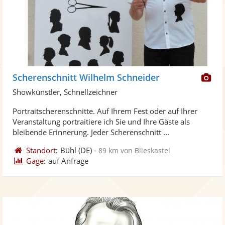
Di
Scherenschnitt Wilhelm Schneider
Kü
Showkünstler, Schnellzeichner
ste
Portraitscherenschnitte. Auf Ihrem Fest oder auf Ihrer
Fo
Veranstaltung portraitiere ich Sie und Ihre Gäste als
ber
bleibende Erinnerung. Jeder Scherenschnitt ...
Standort:
Bühl
(DE)
-
89 km von Blieskastel
Gage:
auf Anfrage