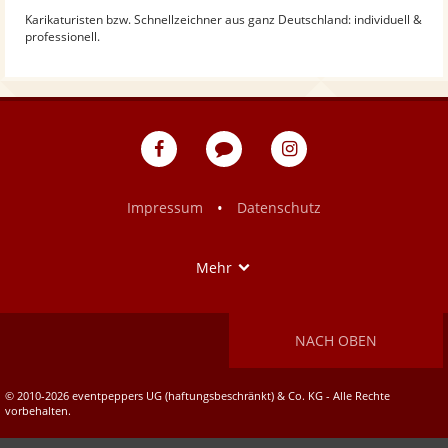
Karikaturisten bzw. Schnellzeichner aus ganz Deutschland: individuell &
professionell.
eventpeppers
Blog
eventpeppers
auf
auf
Facebook
Instagram
•
Impressum
Datenschutz
Show
Mehr
NACH OBEN
© 2010-2026 eventpeppers UG (haftungsbeschränkt) & Co. KG - Alle Rechte
vorbehalten.