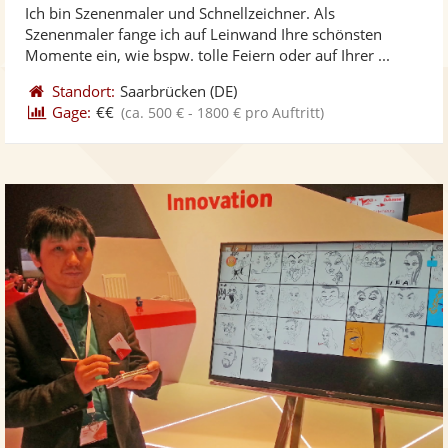
Ich bin Szenenmaler und Schnellzeichner. Als
Fo
5
Szenenmaler fange ich auf Leinwand Ihre schönsten
ber
Sternen
Momente ein, wie bspw. tolle Feiern oder auf Ihrer ...
Standort:
Saarbrücken
(DE)
Gage:
€€
(ca. 500 € - 1800 € pro Auftritt)