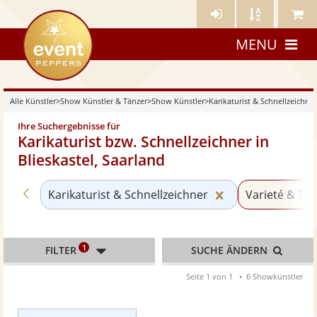
Künstler-
Künstler
Meine
eventpeppers
Login
A-
Künstle
MENU
Z
Alle Künstler
>
Show Künstler & Tänzer
>
Show Künstler
>
Karikaturist & Schnellzeichner
Ihre Suchergebnisse für
Karikaturist bzw. Schnellzeichner in
Blieskastel, Saarland
Zurück zu «Show Künstler»
Kategorie «Karik
Karikaturist & Schnellzeichner
Varieté & Tra
1
FILTER
SUCHE ÄNDERN
Seite 1 von 1
6 Showkünstler