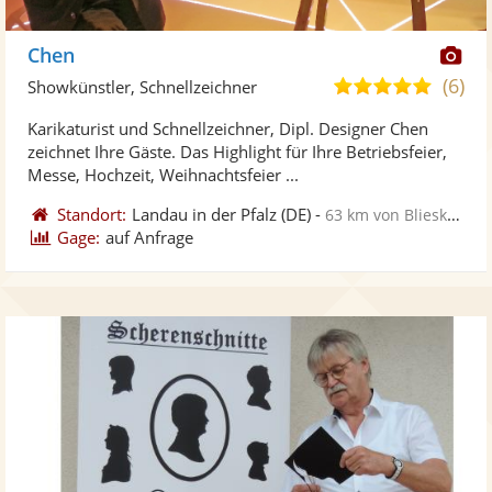
Di
Chen
Kü
(6)
5,0
Showkünstler, Schnellzeichner
ste
von
Karikaturist und Schnellzeichner, Dipl. Designer Chen
Fo
5
zeichnet Ihre Gäste. Das Highlight für Ihre Betriebsfeier,
ber
Sternen
Messe, Hochzeit, Weihnachtsfeier ...
Standort:
Landau in der Pfalz
(DE)
-
63 km von Blieskastel
Gage:
auf Anfrage