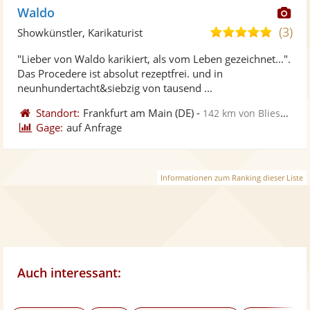
Di
Waldo
Kü
(3)
4,8
Showkünstler, Karikaturist
ste
von
"Lieber von Waldo karikiert, als vom Leben gezeichnet...".
Fo
5
Das Procedere ist absolut rezeptfrei. und in
ber
Sternen
neunhundertacht&siebzig von tausend ...
Standort:
Frankfurt am Main
(DE)
-
142 km von Blieskastel
Gage:
auf Anfrage
Informationen zum Ranking dieser Liste
Auch interessant: