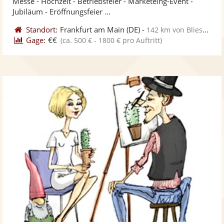
Messe - Hochzeit - Betriebsfeier - Marketeing-Event -
ber
Sternen
Jubiläum - Eröffnungsfeier ...
Standort:
Frankfurt am Main
(DE)
-
142 km von Blieskastel
Gage:
€€
(ca. 500 € - 1800 € pro Auftritt)