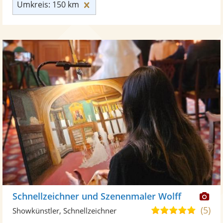
Umkreis: 150 km zurücksetzen
Umkreis: 150 km
Di
Schnellzeichner und Szenenmaler Wolff
Kü
(5)
5,0
Showkünstler, Schnellzeichner
ste
von