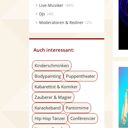
Live-Musiker
(485)
DJs
(40)
Moderatoren & Redner
(25)
Auch interessant:
Kinderschminken
Bodypainting
Puppentheater
Kabarettist & Komiker
Zauberer & Magier
Karaokeband
Pantomime
Hip Hop Tänzer
Conférencier