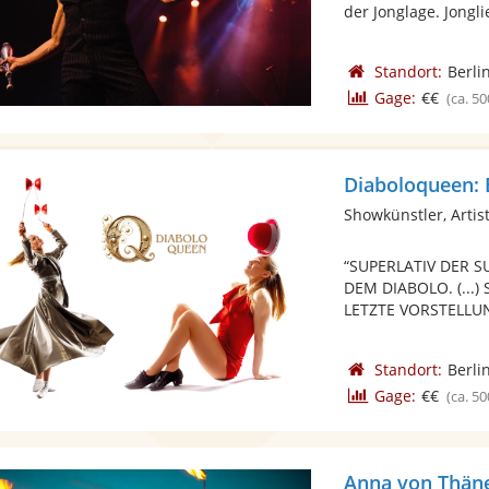
der Jonglage. Jonglie
Standort:
Berli
Gage:
€€
(ca. 50
Diaboloqueen: E
Showkünstler, Artist
“SUPERLATIV DER S
DEM DIABOLO. (...
LETZTE VORSTELLUN
Standort:
Berli
Gage:
€€
(ca. 50
Anna von Thän