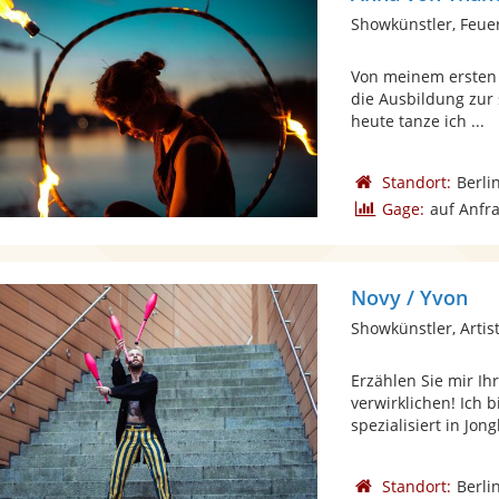
Showkünstler, Feue
Von meinem ersten 
die Ausbildung zur
heute tanze ich ...
Standort:
Berli
Gage:
auf Anfr
Novy / Yvon
Showkünstler, Artist
Erzählen Sie mir Ih
verwirklichen! Ich b
spezialisiert in Jong
Standort:
Berli