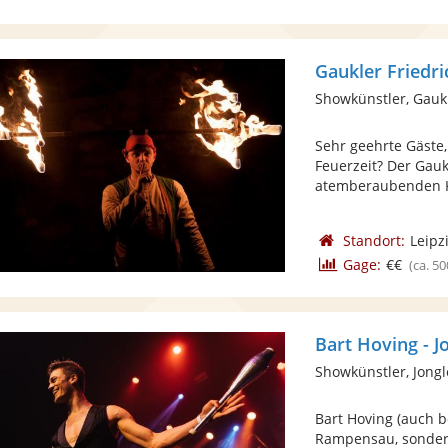
Gaukler Friedri
Showkünstler, Gauk
Sehr geehrte Gäste, 
Feuerzeit? Der Gauk
atemberaubenden Ku
Standort:
Leipz
Gage:
€€
(ca. 50
Bart Hoving - J
Showkünstler, Jong
Bart Hoving (auch b
Rampensau, sonder