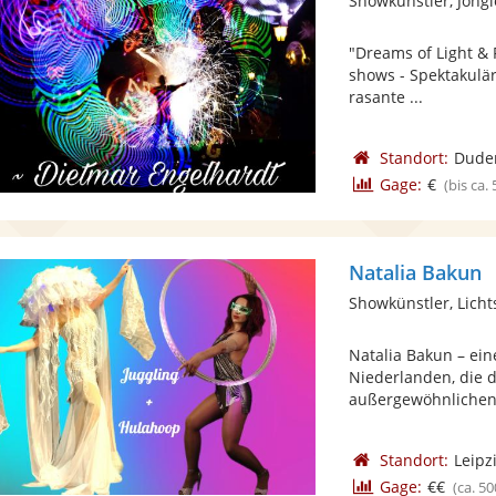
Showkünstler, Jong
"Dreams of Light & 
shows - Spektakulä
rasante ...
Standort:
Duder
Gage:
€
(bis ca.
Natalia Bakun
Showkünstler, Lich
Natalia Bakun – ein
Niederlanden, die d
außergewöhnlichen 
Standort:
Leipz
Gage:
€€
(ca. 50