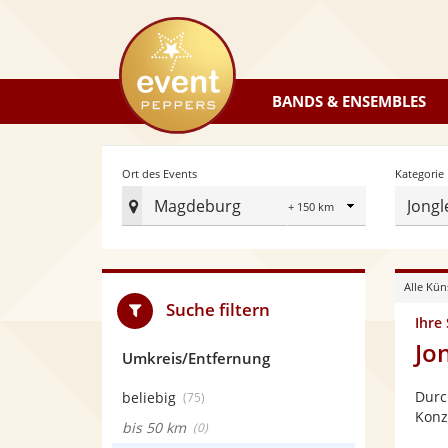
eventpeppers
BANDS & ENSEMBLES
Radius
Ort des Events
Kategorie
Magdeburg
Jongl
Ort
des
Events
Alle Kün
festlegen
Suche filtern
Ihre
Jo
Umkreis/Entfernung
Durc
beliebig
(75)
Konz
bis 50 km
(0)