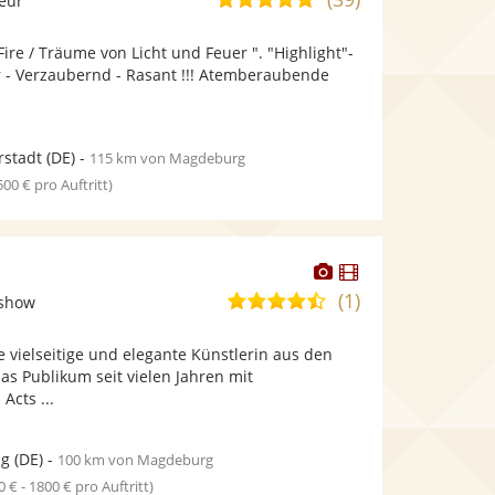
leur
stellt
stellt
von
Fotos
Videos
Fire / Träume von Licht und Feuer ". "Highlight"-
5
bereit.
bereit.
r - Verzaubernd - Rasant !!! Atemberaubende
Sternen
stadt
(DE)
-
115 km von Magdeburg
 500 € pro Auftritt)
Dieser
Dieser
Künstler
Künstler
(1)
4,5
tshow
stellt
stellt
von
Fotos
Videos
e vielseitige und elegante Künstlerin aus den
5
bereit.
bereit.
as Publikum seit vielen Jahren mit
Sternen
Acts ...
ig
(DE)
-
100 km von Magdeburg
0 € - 1800 € pro Auftritt)