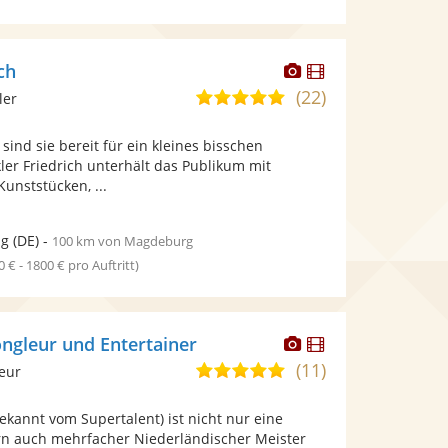
Dieser
Dieser
ch
Künstler
Künstler
(22)
5,0
ler
stellt
stellt
von
Fotos
Videos
sind sie bereit für ein kleines bisschen
5
bereit.
bereit.
ler Friedrich unterhält das Publikum mit
Sternen
nststücken, ...
ig
(DE)
-
100 km von Magdeburg
0 € - 1800 € pro Auftritt)
Dieser
Dieser
ongleur und Entertainer
Künstler
Künstler
(11)
5,0
leur
stellt
stellt
von
Fotos
Videos
ekannt vom Supertalent) ist nicht nur eine
5
bereit.
bereit.
n auch mehrfacher Niederländischer Meister
Sternen