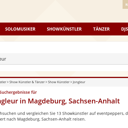
K
SOLOMUSIKER
SHOWKÜNSTLER
TÄNZER
DJS
eur
stler
>
Show Künstler & Tänzer
>
Show Künstler
>
Jongleur
 Suchergebnisse für
ngleur in Magdeburg, Sachsen-Anhalt
hsuchen und vergleichen Sie 13 Showkünstler auf eventpeppers, di
ert nach Magdeburg, Sachsen-Anhalt reisen.