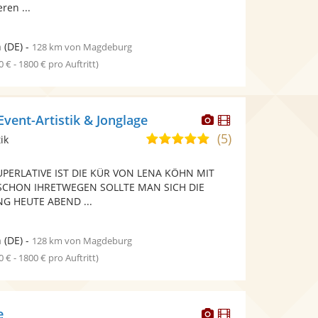
ren ...
n
(DE)
-
128 km von Magdeburg
0 € - 1800 € pro Auftritt)
Dieser
Dieser
vent-Artistik & Jonglage
Künstler
Künstler
(5)
5,0
ik
stellt
stellt
von
Fotos
Videos
UPERLATIVE IST DIE KÜR VON LENA KÖHN MIT
5
bereit.
bereit.
) SCHON IHRETWEGEN SOLLTE MAN SICH DIE
Sternen
G HEUTE ABEND ...
n
(DE)
-
128 km von Magdeburg
0 € - 1800 € pro Auftritt)
Dieser
Dieser
e