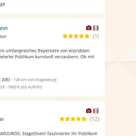
age
Dieser
Dieser
ann
Künstler
Künstler
(1)
5,0
leur
stellt
stellt
von
Fotos
Videos
 ein umfangreiches Repertoire von erprobten
5
bereit.
bereit.
ielerlei Publikum kunstvoll verzaubern. Ob mit
Sternen
n
(DE)
-
128 km von Magdeburg
0 € - 1800 € pro Auftritt)
Dieser
Dieser
Künstler
Künstler
(12)
4,9
té
stellt
stellt
von
Fotos
Videos
AMOURÖS: StageDiven! faszinieren ihr Publikum
5