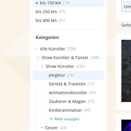
bis 150 km
(13)
Umk
bis 250 km
(27)
bis 400 km
(51)
Seite
Kategorien
Alle Künstler
(798)
Show Künstler & Tänzer
(248)
Show Künstler
(230)
Jongleur
(13)
Varieté & Travestie
(77)
Animationskünstler
(65)
Zauberer & Magier
(57)
Kinderanimation
(49)
Mehr anzeigen
Tänzer
(24)