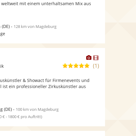
bereit.
bereit.
 weltweit mit einem unterhaltsamen Mix aus
Sternen
n
(DE)
-
128 km von Magdeburg
age
Dieser
Dieser
Künstler
Künstler
(1)
5,0
ik
stellt
stellt
von
Fotos
Videos
rkuskünstler & Showact für Firmenevents und
5
bereit.
bereit.
 ist ein professioneller Zirkuskünstler aus
Sternen
ig
(DE)
-
100 km von Magdeburg
0 € - 1800 € pro Auftritt)