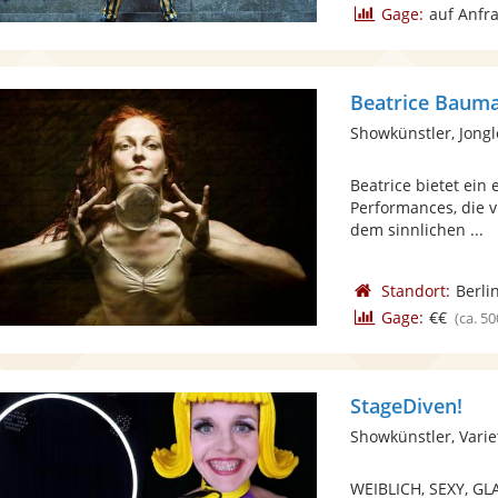
Gage:
auf Anfr
Beatrice Baum
Showkünstler, Jong
Beatrice bietet ein
Performances, die v
dem sinnlichen ...
Standort:
Berli
Gage:
€€
(ca. 50
StageDiven!
Showkünstler, Varie
WEIBLICH, SEXY, GL