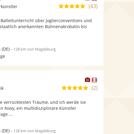
Künstler
Künstler
(43)
5,0
rkünstler
stellt
stellt
von
Fotos
Videos
Ballettunterricht über Joglierconventions und
5
bereit.
bereit.
 staatlich anerkannten Bühnenakrobatin bis
Sternen
n
(DE)
-
128 km von Magdeburg
age
Dieser
Dieser
Künstler
Künstler
(2)
5,0
ik
stellt
stellt
von
Fotos
Videos
re verrücktesten Träume, und ich werde sie
5
bereit.
bereit.
in Novy, ein multidisziplinäre Künstler
Sternen
lage ...
n
(DE)
-
128 km von Magdeburg