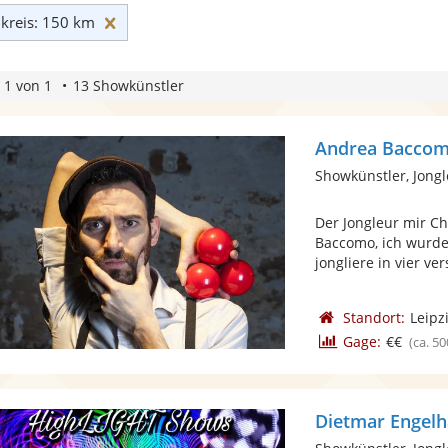
Umkreis: 150 km zurücksetzen
reis: 150 km
 1 von 1
13 Showkünstler
Andrea Bacco
Showkünstler, Jong
Der Jongleur mir C
Baccomo, ich wurde 
jongliere in vier ve
Standort:
Leipz
Gage:
€€
(ca. 50
Dietmar Engelh