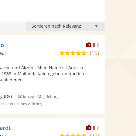
Dieser
Dieser
mo
Künstler
Künstler
(15)
4,9
leur
stellt
stellt
von
Fotos
Videos
harme und Akzent. Mein Name ist Andrea
5
bereit.
bereit.
1988 in Mailand, Italien geboren und ich
Sternen
rschiedenen ...
ig
(DE)
-
100 km von Magdeburg
0 € - 1800 € pro Auftritt)
Dieser
Dieser
ardt
Künstler
Künstler
(39)
4,9