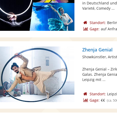
in Deutschland und
Varieté, Comedy ...
Standort:
Berli
Gage:
auf Anfr
Zhenja Genial
Showkünstler, Artist
Zhenja Genial – Zi
Galas. Zhenja Genial
Leipzig mit ...
Standort:
Leipz
Gage:
€€
(ca. 50