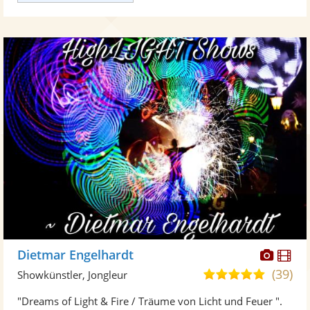
Diese
Di
Dietmar Engelhardt
Künst
Kü
(39)
4,9
Showkünstler, Jongleur
stellt
ste
von
"Dreams of Light & Fire / Träume von Licht und Feuer ".
Fotos
Vi
5