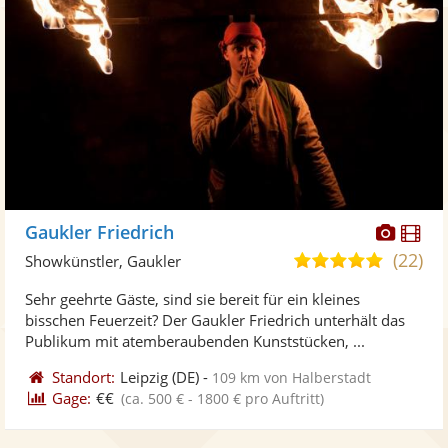
Diese
Di
Gaukler Friedrich
Künst
Kü
(22)
5,0
Showkünstler, Gaukler
stellt
ste
von
Sehr geehrte Gäste, sind sie bereit für ein kleines
Fotos
Vi
5
bisschen Feuerzeit? Der Gaukler Friedrich unterhält das
bereit
ber
Sternen
Publikum mit atemberaubenden Kunststücken, ...
Standort:
Leipzig
(DE)
-
109 km von Halberstadt
Gage:
€€
(ca. 500 € - 1800 € pro Auftritt)