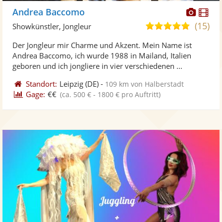
Diese
Di
Andrea Baccomo
Künst
Kü
(15)
4,9
Showkünstler, Jongleur
stellt
ste
von
Der Jongleur mir Charme und Akzent. Mein Name ist
Fotos
Vi
5
Andrea Baccomo, ich wurde 1988 in Mailand, Italien
bereit
ber
Sternen
geboren und ich jongliere in vier verschiedenen ...
Standort:
Leipzig
(DE)
-
109 km von Halberstadt
Gage:
€€
(ca. 500 € - 1800 € pro Auftritt)