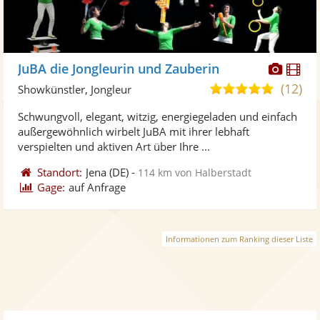
Diese
Di
JuBA die Jongleurin und Zauberin
Künst
Kü
(12)
5,0
Showkünstler, Jongleur
stellt
ste
von
Schwungvoll, elegant, witzig, energiegeladen und einfach
Fotos
Vi
5
außergewöhnlich wirbelt JuBA mit ihrer lebhaft
bereit
ber
Sternen
verspielten und aktiven Art über Ihre ...
Standort:
Jena
(DE)
-
114 km von Halberstadt
Gage:
auf Anfrage
Informationen zum Ranking dieser Liste