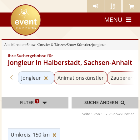
Künstler-
Künstler
Meine
eventpeppers
Login
A-
Künstle
MENU
Z
Alle Künstler
>
Show Künstler & Tänzer
>
Show Künstler
>
Jongleur
Ihre Suchergebnisse für
Jongleur in Halberstadt, Sachsen-Anhalt
Zurück zu «Show Künstler»
Kategorie «Jongleur» zurücksetzen
Jongleur
Animationskünstler
Zauberer & 
1
FILTER
SUCHE ÄNDERN
Seite 1 von 1
7 Showkünstler
Umkreis: 150 km zurücksetzen
Umkreis: 150 km