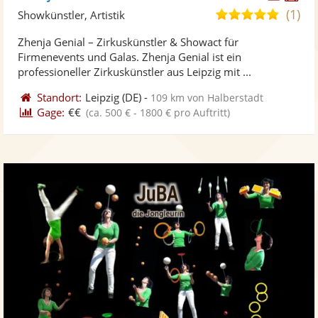
Künst
Kü
(1)
5,0
Showkünstler, Artistik
stellt
ste
von
Zhenja Genial – Zirkuskünstler & Showact für
Fotos
Vi
5
Firmenevents und Galas. Zhenja Genial ist ein
bereit
ber
Sternen
professioneller Zirkuskünstler aus Leipzig mit ...
Standort:
Leipzig
(DE)
-
109 km von Halberstadt
Gage:
€€
(ca. 500 € - 1800 € pro Auftritt)