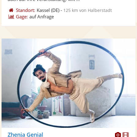
Standort:
Kassel
(DE)
-
125 km von Halberstadt
Gage:
auf Anfrage
Diese
Di
Zhenja Genial