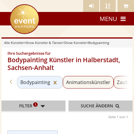
Künstler-
Künstler
Meine
eventpeppers
Login
A-
Künstle
MENU
Z
Alle Künstler
>
Show Künstler & Tänzer
>
Show Künstler
>
Bodypainting
Ihre Suchergebnisse für
Bodypainting Künstler in Halberstadt,
Sachsen-Anhalt
Zurück zu «Show Künstler»
Kategorie «Bodypainting» zurück
Bodypainting
Animationskünstler
Zauber
1
FILTER
SUCHE ÄNDERN
Seite 1 von 1