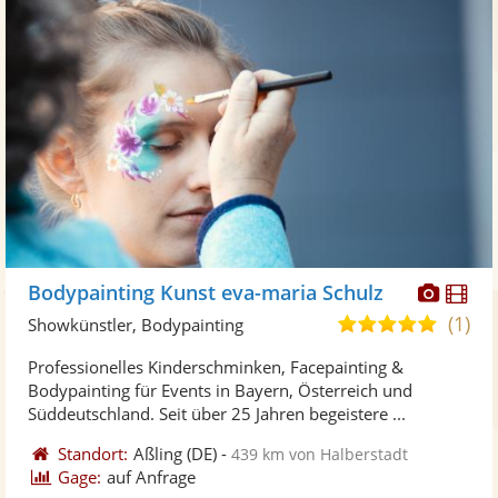
Diese
Di
Bodypainting Kunst eva-maria Schulz
Künst
Kü
(1)
5,0
Showkünstler, Bodypainting
stellt
ste
von
Professionelles Kinderschminken, Facepainting &
Fotos
Vi
5
Bodypainting für Events in Bayern, Österreich und
bereit
ber
Sternen
Süddeutschland. Seit über 25 Jahren begeistere ...
Standort:
Aßling
(DE)
-
439 km von Halberstadt
Gage:
auf Anfrage