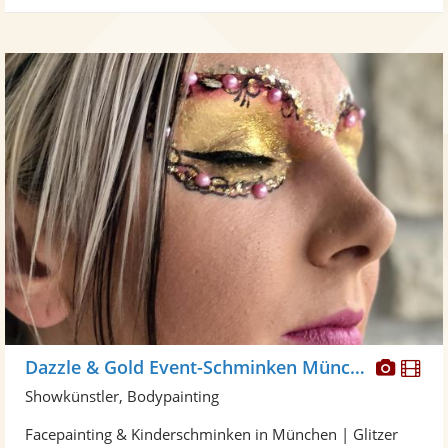
Diese
Di
Dazzle & Gold Event-Schminken München
Künst
Kü
Showkünstler, Bodypainting
stellt
ste
Facepainting & Kinderschminken in München | Glitzer
Fotos
Vi