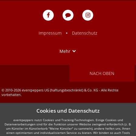
eventpeppers
Blog
eventpeppers
auf
auf
Facebook
Instagram
•
Impressum
Datenschutz
Show
Mehr
NACH OBEN
© 2010-2026 eventpeppers UG (haftungsbeschränkt) & Co. KG - Alle Rechte
vorbehalten.
Cookies und Datenschutz
eventpeppers nutzt Cookies und Tracking-Technologien. Einige Cookies und
Datenverarbeitungen sind für die Funktion unserer Website zwingend erforderlich (z. B.
um Künstler im Künstlerkorb "Meine Künstler" zu sammeln), andere helfen uns, Ihnen
einen optimierten und individualisierten Service zu bieten. Wir binden so auch Tools