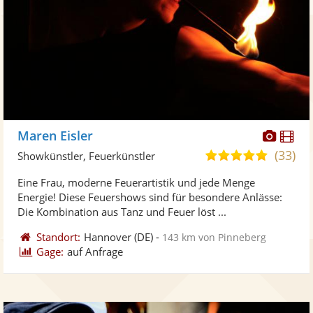
Diese
Di
Maren Eisler
Künst
Kü
(33)
4,8
Showkünstler, Feuerkünstler
stellt
ste
von
Eine Frau, moderne Feuerartistik und jede Menge
Fotos
Vi
5
Energie! Diese Feuershows sind für besondere Anlässe:
bereit
ber
Sternen
Die Kombination aus Tanz und Feuer löst ...
Standort:
Hannover
(DE)
-
143 km von Pinneberg
Gage:
auf Anfrage