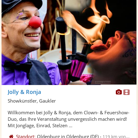
Diese
Di
Jolly & Ronja
Künst
Kü
Showkünstler, Gaukler
stellt
ste
Willkommen bei Jolly & Ronja, dem Clown- & Feuershow-
Fotos
Vi
Duo, das Ihre Veranstaltung unvergesslich machen wird!
bereit
ber
Mit Jonglage, Einrad, Stelzen ...
Standort:
Oldenburg in Oldenburg
(DE)
-
119 km von Pinneberg