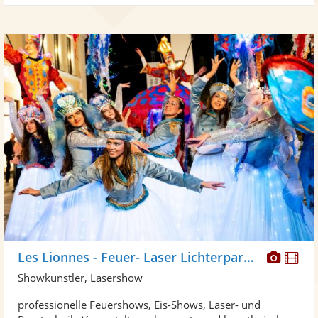
Diese
Di
Les Lionnes - Feuer- Laser Lichterparaden
Künst
Kü
Showkünstler, Lasershow
stellt
ste
professionelle Feuershows, Eis-Shows, Laser- und
Fotos
Vi