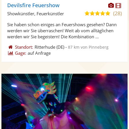
Diese
Di
Devilsfire Feuershow
Künst
Kü
(28)
4,9
Showkünstler, Feuerkünstler
stellt
ste
von
Sie haben schon einiges an Feuershows gesehen? Dann
Fotos
Vi
5
werden wir Sie überraschen! Weit ab vom alltäglichen
bereit
ber
Sternen
werden wir Sie begeistern! Die Kombination ...
Standort:
Ritterhude
(DE)
-
87 km von Pinneberg
Gage:
auf Anfrage