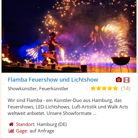
Diese
Di
Flamba Feuershow und Lichtshow
Künst
Kü
(14)
5,0
Showkünstler, Feuerkünstler
stellt
ste
von
Wir sind Flamba - ein Künstler-Duo aus Hamburg, das
Fotos
Vi
5
Feuershows, LED-Lichtshows, Luft-Artistik und Walk Acts
bereit
ber
Sternen
weltweit anbietet. Unsere Showformate ...
Standort:
Hamburg
(DE)
Gage:
auf Anfrage