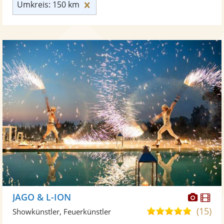
Umkreis: 150 km zurücksetzen
Umkreis: 150 km
Diese
Di
JAGO & L-ION
Künst
Kü
(15)
5,0
Showkünstler, Feuerkünstler
stellt
ste
von