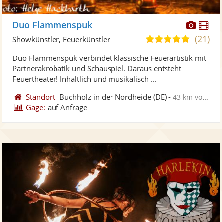
Diese
Di
Duo Flammenspuk
Künst
Kü
(21)
5,0
Showkünstler, Feuerkünstler
stellt
ste
von
Duo Flammenspuk verbindet klassische Feuerartistik mit
Fotos
Vi
5
Partnerakrobatik und Schauspiel. Daraus entsteht
bereit
ber
Sternen
Feuertheater! Inhaltlich und musikalisch ...
Standort:
Buchholz in der Nordheide
(DE)
-
43 km von Pinneberg
Gage:
auf Anfrage