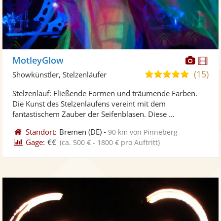
Diese
Di
MotleyGlow
Künst
Kü
(15)
4,8
Showkünstler, Stelzenläufer
stellt
ste
von
Stelzenlauf: Fließende Formen und träumende Farben.
Fotos
Vi
5
Die Kunst des Stelzenlaufens vereint mit dem
bereit
ber
Sternen
fantastischem Zauber der Seifenblasen. Diese ...
Standort:
Bremen
(DE)
-
90 km von Pinneberg
Gage:
€€
(ca. 500 € - 1800 € pro Auftritt)