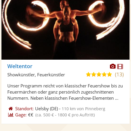
Diese
Di
Weltentor
Künst
Kü
(13)
5,0
Showkünstler, Feuerkünstler
stellt
ste
von
Unser Programm reicht von klassischer Feuershow bis zu
Fotos
Vi
5
Feuermärchen oder ganz persönlich zugeschnittenen
bereit
ber
Sternen
Nummern. Neben klassischen Feuershow-Elementen ...
Standort:
Uelsby
(DE)
-
110 km von Pinneberg
Gage:
€€
(ca. 500 € - 1800 € pro Auftritt)