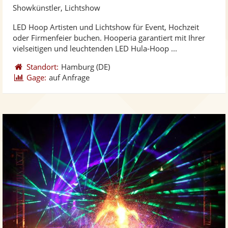
Künst
Kü
Showkünstler, Lichtshow
stellt
ste
LED Hoop Artisten und Lichtshow für Event, Hochzeit
Fotos
Vi
oder Firmenfeier buchen. Hooperia garantiert mit Ihrer
bereit
ber
vielseitigen und leuchtenden LED Hula-Hoop ...
Standort:
Hamburg
(DE)
Gage:
auf Anfrage