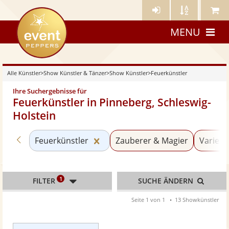
Künstler-
Künstler
Meine
eventpeppers
Login
A-
Künstle
MENU
Z
Alle Künstler
>
Show Künstler & Tänzer
>
Show Künstler
>
Feuerkünstler
Ihre Suchergebnisse für
Feuerkünstler in Pinneberg, Schleswig-
Holstein
Zurück zu «Show Künstler»
Kategorie «Feuerkünstler» zurü
Feuerkünstler
Zauberer & Magier
Varieté
1
FILTER
SUCHE ÄNDERN
Seite 1 von 1
13 Showkünstler