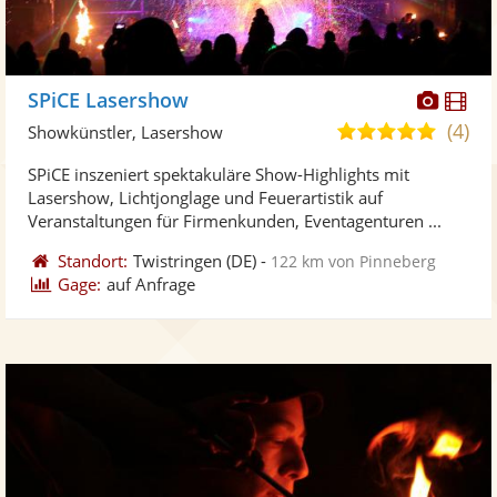
Diese
Di
SPiCE Lasershow
Künst
Kü
(4)
5,0
Showkünstler, Lasershow
stellt
ste
von
SPiCE inszeniert spektakuläre Show-Highlights mit
Fotos
Vi
5
Lasershow, Lichtjonglage und Feuerartistik auf
bereit
ber
Sternen
Veranstaltungen für Firmenkunden, Eventagenturen ...
Standort:
Twistringen
(DE)
-
122 km von Pinneberg
Gage:
auf Anfrage