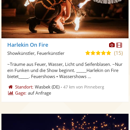
Diese
Di
Harlekin On Fire
Künst
Kü
(15)
4,9
Showkünstler, Feuerkünstler
stellt
ste
von
~Träume aus Feuer, Wasser, Licht und Seifenblasen. ~Nur
Fotos
Vi
5
ein Funken und die Show beginnt. _____Harlekin on Fire
bereit
ber
Sternen
bietet_____. Feuershows • Wassershows ...
Standort:
Wasbek
(DE)
-
47 km von Pinneberg
Gage:
auf Anfrage