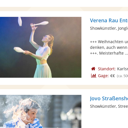
Verena Rau Ent
Showkünstler, Jong
+++ Weihnachten un
denken, auch wenn 
+++. Meisterhafte ..
Standort:
Karls
Gage:
€€
(ca. 50
Jovo Straßens
Showkünstler, Street