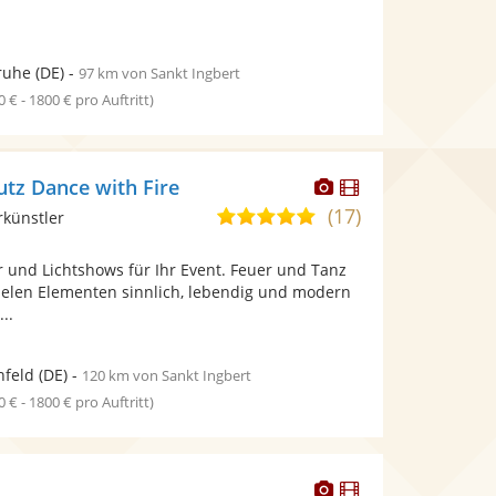
ruhe
(DE)
-
97 km von Sankt Ingbert
0 € - 1800 € pro Auftritt)
Dieser
Dieser
utz Dance with Fire
Künstler
Künstler
(17)
5,0
rkünstler
stellt
stellt
von
Fotos
Videos
r und Lichtshows für Ihr Event. Feuer und Tanz
5
bereit.
bereit.
ielen Elementen sinnlich, lebendig und modern
Sternen
..
nfeld
(DE)
-
120 km von Sankt Ingbert
0 € - 1800 € pro Auftritt)
Dieser
Dieser