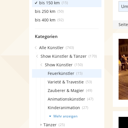
bis 150 km
(15)
Umk
bis 250 km
(50)
bis 400 km
(92)
Seite
Kategorien
Alle Künstler
(743)
Show Künstler & Tänzer
(170)
Show Künstler
(150)
Feuerkünstler
(15)
Varieté & Travestie
(53)
Zauberer & Magier
(49)
Animationskünstler
(47)
Kinderanimation
(27)
Mehr anzeigen
Tänzer
(25)