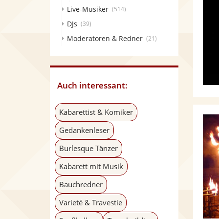
Live-Musiker
(514)
DJs
(39)
Moderatoren & Redner
(21)
Auch interessant:
Kabarettist & Komiker
Gedankenleser
Burlesque Tänzer
Kabarett mit Musik
Bauchredner
Varieté & Travestie