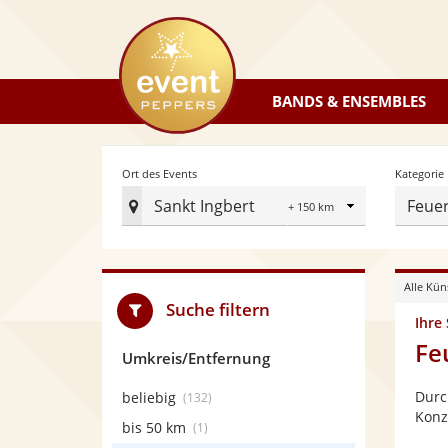
eventpeppers
BANDS & ENSEMBLES
Radius
Ort des Events
Kategorie
Sankt Ingbert
Feuer
Ort
des
Events
Alle Kün
festlegen
Suche filtern
Ihre
Fe
Umkreis/Entfernung
Durc
beliebig
(132)
Konz
bis 50 km
(1)