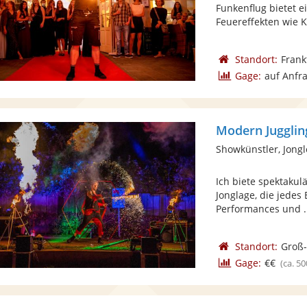
Funkenflug bietet 
Feuereffekten wie Ko
Standort:
Frank
Gage:
auf Anfr
Modern Jugglin
Showkünstler, Jong
Ich biete spektaku
Jonglage, die jedes
Performances und .
Standort:
Groß
Gage:
€€
(ca. 50