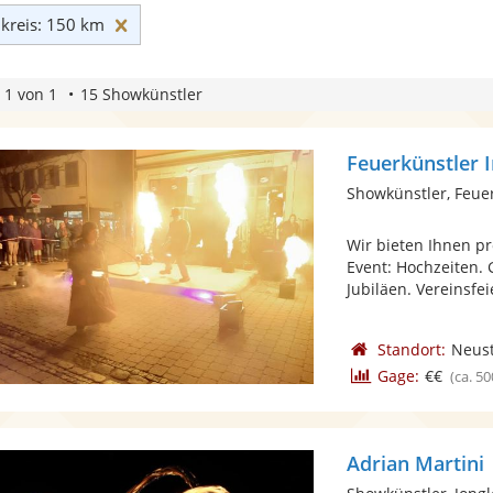
Umkreis: 150 km zurücksetzen
reis: 150 km
 1 von 1
15 Showkünstler
Feuerkünstler 
Showkünstler, Feue
Wir bieten Ihnen pr
Event: Hochzeiten.
Jubiläen. Vereinsfeie
Standort:
Neust
Gage:
€€
(ca. 50
Adrian Martini