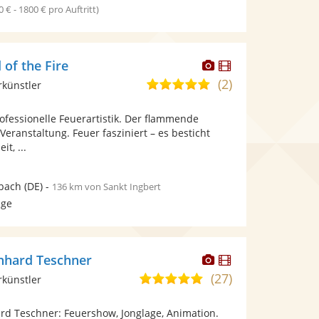
0 € - 1800 € pro Auftritt)
Dieser
Dieser
 of the Fire
Künstler
Künstler
(2)
5,0
rkünstler
stellt
stellt
von
Fotos
Videos
professionelle Feuerartistik. Der flammende
5
bereit.
bereit.
Veranstaltung. Feuer fasziniert – es besticht
Sternen
t, ...
bach
(DE)
-
136 km von Sankt Ingbert
age
Dieser
Dieser
nhard Teschner
Künstler
Künstler
(27)
4,9
rkünstler
stellt
stellt
von
Fotos
Videos
ard Teschner: Feuershow, Jonglage, Animation.
5