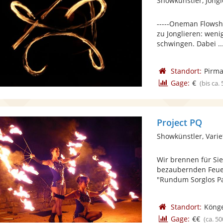
Showkünstler, Jong
-----Oneman Flowsho
zu Jonglieren: wen
schwingen. Dabei ..
Standort:
Pirm
Gage:
€
(bis ca.
Project PQ
Showkünstler, Varie
Wir brennen für Sie
bezaubernden Feuer
"Rundum Sorglos Pak
Standort:
Köng
Gage:
€€
(ca. 50