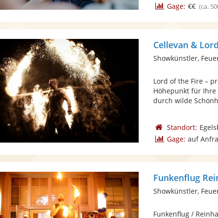
Gage:
€€
(ca. 50
Cellevan & Lord
Showkünstler, Feue
Lord of the Fire – 
Höhepunkt für Ihre 
durch wilde Schönhei
Standort:
Egels
Gage:
auf Anfr
Funkenflug Rei
Showkünstler, Feue
Funkenflug / Reinh