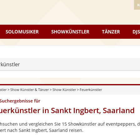
K
SOLOMUSIKER
SHOWKÜNSTLER
TÄNZER
DJS
künstler
stler
>
Show Künstler & Tänzer
>
Show Künstler
>
Feuerkünstler
 Suchergebnisse für
uerkünstler in Sankt Ingbert, Saarland
hsuchen und vergleichen Sie 15 Showkünstler auf eventpeppers, di
ert nach Sankt Ingbert, Saarland reisen.