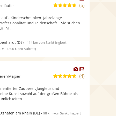
Künstler
Künstler
(5)
5,0
enläufer
stellt
stellt
von
Fotos
Videos
nlauf - Kinderschminken. Jahrelange
5
bereit.
bereit.
ofessionalität und Leidenschaft... Sie suchen
Sternen
 Ihr ...
benhardt
(DE)
-
114 km von Sankt Ingbert
0 € - 1800 € pro Auftritt)
Dieser
Dieser
Künstler
Künstler
(4)
5,0
erer/Magier
stellt
stellt
von
Fotos
Videos
talentierter Zauberer, Jongleur und
5
bereit.
bereit.
 seine Kunst sowohl auf der großen Bühne als
Sternen
umlichkeiten ...
igshafen am Rhein
(DE)
-
98 km von Sankt Ingbert