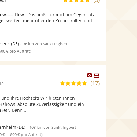
leur
stellt
stellt
von
Fotos
Videos
w----- Flow...Das heißt für mich im Gegensatz
5
bereit.
bereit.
iger werfen, mehr über den Körper rollen und
Sternen
.
asens
(DE)
-
36 km von Sankt Ingbert
 500 € pro Auftritt)
Dieser
Dieser
Künstler
Künstler
(17)
5,0
té
stellt
stellt
von
Fotos
Videos
 und Ihre Hochzeit! Wir bieten Ihnen
5
bereit.
bereit.
shows, absolute Zuverlässigkeit und ein
Sternen
et". Denn ...
ernheim
(DE)
-
103 km von Sankt Ingbert
0 € - 1800 € pro Auftritt)