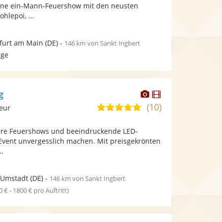
bereit.
bereit.
eine ein-Mann-Feuershow mit den neusten
Sternen
hlepoi, ...
furt am Main
(DE)
-
146 km von Sankt Ingbert
age
Dieser
Dieser
g
Künstler
Künstler
(10)
4,9
leur
stellt
stellt
von
Fotos
Videos
läre Feuershows und beeindruckende LED-
5
bereit.
bereit.
 Event unvergesslich machen. Mit preisgekrönten
Sternen
..
-Umstadt
(DE)
-
146 km von Sankt Ingbert
0 € - 1800 € pro Auftritt)