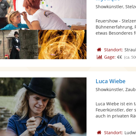
Showkünstler, Stelz
Feuershow - Stelze
Bühnenerfahrung, Pr
etwas Besonderes für
Standort:
Strau
Gage:
€€
(ca. 50
Luca Wiebe
Showkünstler, Zaub
Luca Wiebe ist ein 
Feuerkünstler, der
auch in privaten Rä
Standort:
Ludw