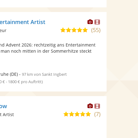
Dieser
Dieser
ertainment Artist
Künstler
Künstler
(55)
4,9
leur
stellt
stellt
von
Fotos
Videos
d Advent 2026: rechtzeitig ans Entertainment
5
bereit.
bereit.
man noch mitten in der Sommerhitze steckt
Sternen
.
ruhe
(DE)
-
97 km von Sankt Ingbert
0 € - 1800 € pro Auftritt)
Dieser
Dieser
how
Künstler
Künstler
(7)
4,9
 Artist
stellt
stellt
von
Fotos
Videos
5
bereit.
bereit.
Sternen