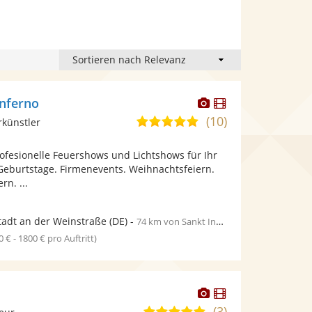
Dieser
Dieser
Inferno
Künstler
Künstler
(10)
5,0
rkünstler
stellt
stellt
von
Fotos
Videos
ofesionelle Feuershows und Lichtshows für Ihr
5
bereit.
bereit.
 Geburtstage. Firmenevents. Weihnachtsfeiern.
Sternen
rn. ...
adt an der Weinstraße
(DE)
-
74 km von Sankt Ingbert
0 € - 1800 € pro Auftritt)
Dieser
Dieser
Künstler
Künstler
(3)
5,0