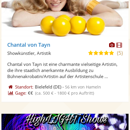
Diese
Di
Chantal von Tayn
Künst
Kü
(5)
5,0
Showkünstler, Artistik
stellt
ste
von
Chantal von Tayn ist eine charmante vielseitige Artistin,
Fotos
Vi
5
die ihre staatlich anerkannte Ausbildung zu
bereit
ber
Sternen
Bühnenakrobatin/Artistin auf der Artistenschule ...
Standort:
Bielefeld
(DE)
-
56 km von Hameln
Gage:
€€
(ca. 500 € - 1800 € pro Auftritt)