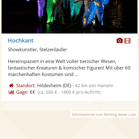
Diese
Di
Hochkant
Künst
Kü
Showkünstler, Stelzenläufer
stellt
ste
Hereinspaziert in eine Welt voller tierischer Wesen,
Fotos
Vi
fantastischer Kreaturen & komischer Figuren! Mit über 60
bereit
ber
märchenhaften Kostümen sind ...
Standort:
Hildesheim
(DE)
-
42 km von Hameln
Gage:
€€
(ca. 500 € - 1800 € pro Auftritt)
Informationen zum Ranking dieser Liste