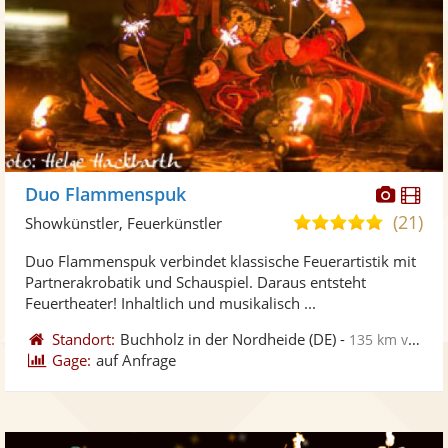
Diese
Di
Duo Flammenspuk
Künst
Kü
(21)
5,0
Showkünstler, Feuerkünstler
stellt
ste
von
Duo Flammenspuk verbindet klassische Feuerartistik mit
Fotos
Vi
5
Partnerakrobatik und Schauspiel. Daraus entsteht
bereit
ber
Sternen
Feuertheater! Inhaltlich und musikalisch ...
Standort:
Buchholz in der Nordheide
(DE)
-
135 km von Hameln
Gage:
auf Anfrage