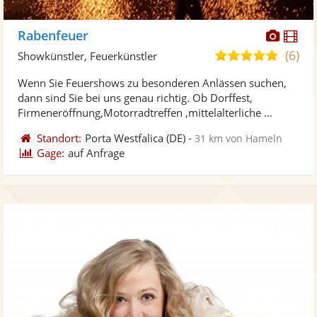
Diese
Di
Rabenfeuer
Künst
Kü
(6)
4,8
Showkünstler, Feuerkünstler
stellt
ste
von
Wenn Sie Feuershows zu besonderen Anlässen suchen,
Fotos
Vi
5
dann sind Sie bei uns genau richtig. Ob Dorffest,
bereit
ber
Sternen
Firmeneröffnung,Motorradtreffen ,mittelalterliche ...
Standort:
Porta Westfalica
(DE)
-
31 km von Hameln
Gage:
auf Anfrage