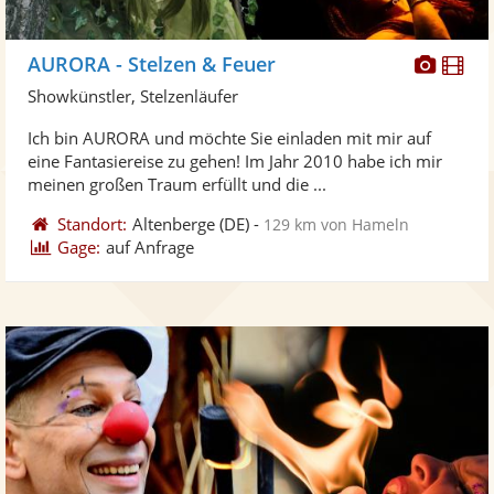
Diese
Di
AURORA - Stelzen & Feuer
Künst
Kü
Showkünstler, Stelzenläufer
stellt
ste
Ich bin AURORA und möchte Sie einladen mit mir auf
Fotos
Vi
eine Fantasiereise zu gehen! Im Jahr 2010 habe ich mir
bereit
ber
meinen großen Traum erfüllt und die ...
Standort:
Altenberge
(DE)
-
129 km von Hameln
Gage:
auf Anfrage