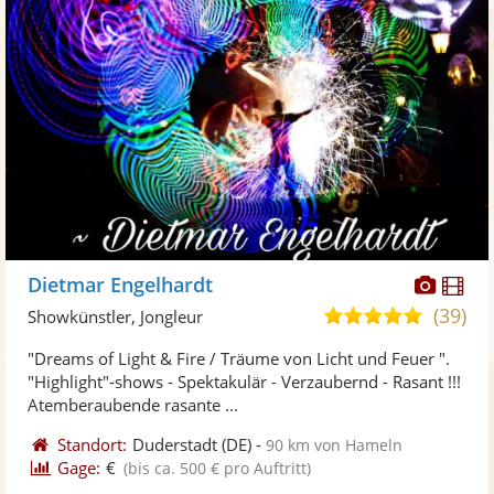
Diese
Di
Dietmar Engelhardt
Künst
Kü
(39)
4,9
Showkünstler, Jongleur
stellt
ste
von
"Dreams of Light & Fire / Träume von Licht und Feuer ".
Fotos
Vi
5
"Highlight"-shows - Spektakulär - Verzaubernd - Rasant !!!
bereit
ber
Sternen
Atemberaubende rasante ...
Standort:
Duderstadt
(DE)
-
90 km von Hameln
Gage:
€
(bis ca. 500 € pro Auftritt)