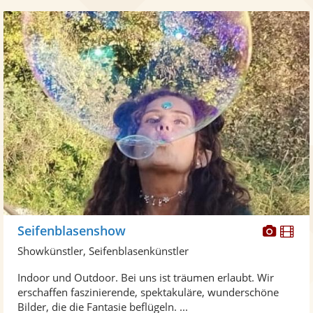
Diese
Di
Seifenblasenshow
Künst
Kü
Showkünstler, Seifenblasenkünstler
stellt
ste
Indoor und Outdoor. Bei uns ist träumen erlaubt. Wir
Fotos
Vi
erschaffen faszinierende, spektakuläre, wunderschöne
bereit
ber
Bilder, die die Fantasie beflügeln. ...