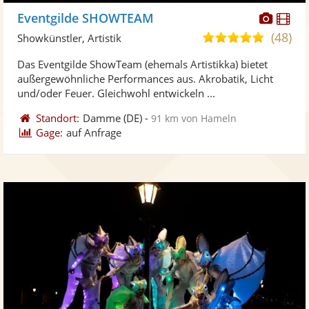
Diese
Di
Eventgilde SHOWTEAM
Künst
Kü
(48)
4,9
Showkünstler, Artistik
stellt
ste
von
Das Eventgilde ShowTeam (ehemals Artistikka) bietet
Fotos
Vi
5
außergewöhnliche Performances aus. Akrobatik, Licht
bereit
ber
Sternen
und/oder Feuer. Gleichwohl entwickeln ...
Standort:
Damme
(DE)
-
91 km von Hameln
Gage:
auf Anfrage