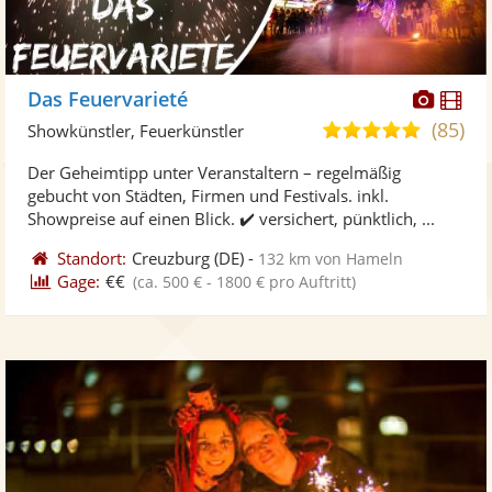
Diese
Di
Das Feuervarieté
Künst
Kü
(85)
5,0
Showkünstler, Feuerkünstler
stellt
ste
von
Der Geheimtipp unter Veranstaltern – regelmäßig
Fotos
Vi
5
gebucht von Städten, Firmen und Festivals. inkl.
bereit
ber
Sternen
Showpreise auf einen Blick. ✔️ versichert, pünktlich, ...
Standort:
Creuzburg
(DE)
-
132 km von Hameln
Gage:
€€
(ca. 500 € - 1800 € pro Auftritt)