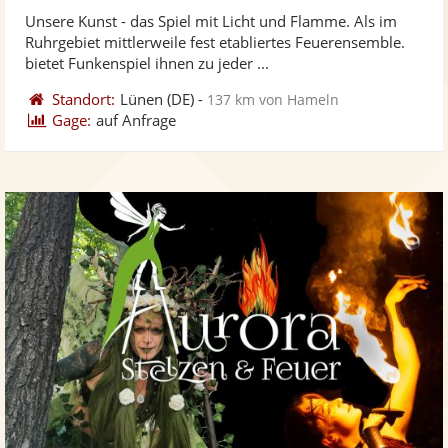
stellt
ste
von
Unsere Kunst - das Spiel mit Licht und Flamme. Als im
Fotos
Vi
5
Ruhrgebiet mittlerweile fest etabliertes Feuerensemble.
bereit
ber
Sternen
bietet Funkenspiel ihnen zu jeder ...
Standort:
Lünen
(DE)
-
137 km von Hameln
Gage:
auf Anfrage