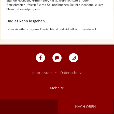
Egal ob Hochzeit, Firmenfeier, Party, Weihnachtsfeier oder
Betriebsfeier - feiern Sie mit Stil und buchen Sie Ihre individuelle Live-
Show mit eventpeppers.
Und es kann losgehen...
Feuerkünstler aus ganz Deutschland: individuell & professionell.
eventpeppers
Blog
eventpeppers
auf
auf
Facebook
Instagram
•
Impressum
Datenschutz
Show
Mehr
NACH OBEN