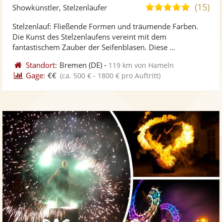
Künst
Kü
(15)
4,8
Showkünstler, Stelzenläufer
stellt
ste
von
Stelzenlauf: Fließende Formen und träumende Farben.
Fotos
Vi
5
Die Kunst des Stelzenlaufens vereint mit dem
bereit
ber
Sternen
fantastischem Zauber der Seifenblasen. Diese ...
Standort:
Bremen
(DE)
-
119 km von Hameln
Gage:
€€
(ca. 500 € - 1800 € pro Auftritt)