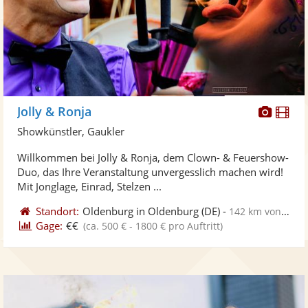
Diese
Di
Jolly & Ronja
Künst
Kü
Showkünstler, Gaukler
stellt
ste
Willkommen bei Jolly & Ronja, dem Clown- & Feuershow-
Fotos
Vi
Duo, das Ihre Veranstaltung unvergesslich machen wird!
bereit
ber
Mit Jonglage, Einrad, Stelzen ...
Standort:
Oldenburg in Oldenburg
(DE)
-
142 km von Hameln
Gage:
€€
(ca. 500 € - 1800 € pro Auftritt)