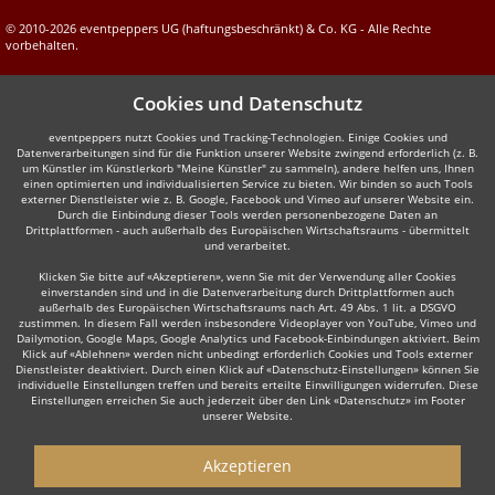
© 2010-2026 eventpeppers UG (haftungsbeschränkt) & Co. KG - Alle Rechte
vorbehalten.
Cookies und Datenschutz
eventpeppers nutzt Cookies und Tracking-Technologien. Einige Cookies und
Datenverarbeitungen sind für die Funktion unserer Website zwingend erforderlich (z. B.
um Künstler im Künstlerkorb "Meine Künstler" zu sammeln), andere helfen uns, Ihnen
einen optimierten und individualisierten Service zu bieten. Wir binden so auch Tools
externer Dienstleister wie z. B. Google, Facebook und Vimeo auf unserer Website ein.
Durch die Einbindung dieser Tools werden personenbezogene Daten an
Drittplattformen - auch außerhalb des Europäischen Wirtschaftsraums - übermittelt
und verarbeitet.
Klicken Sie bitte auf «Akzeptieren», wenn Sie mit der Verwendung aller Cookies
einverstanden sind und in die Datenverarbeitung durch Drittplattformen auch
außerhalb des Europäischen Wirtschaftsraums nach Art. 49 Abs. 1 lit. a DSGVO
zustimmen. In diesem Fall werden insbesondere Videoplayer von YouTube, Vimeo und
Dailymotion, Google Maps, Google Analytics und Facebook-Einbindungen aktiviert. Beim
Klick auf «Ablehnen» werden nicht unbedingt erforderlich Cookies und Tools externer
Dienstleister deaktiviert. Durch einen Klick auf «Datenschutz-Einstellungen» können Sie
individuelle Einstellungen treffen und bereits erteilte Einwilligungen widerrufen. Diese
Einstellungen erreichen Sie auch jederzeit über den Link «Datenschutz» im Footer
unserer Website.
Akzeptieren