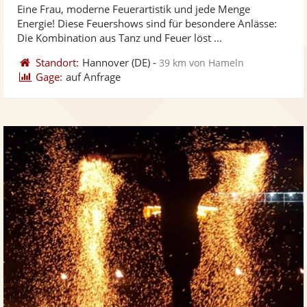
Eine Frau, moderne Feuerartistik und jede Menge
Fotos
Vi
5
Energie! Diese Feuershows sind für besondere Anlässe:
bereit
ber
Sternen
Die Kombination aus Tanz und Feuer löst ...
Standort:
Hannover
(DE)
-
39 km von Hameln
Gage:
auf Anfrage