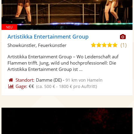
Di
Artistikka Entertainment Group
Kü
(1)
5,0
Showkünstler, Feuerkünstler
ste
von
Artistikka Entertainment Group – Wo Leidenschaft auf
Fo
5
Flammen trifft. Jung, wild und hochprofessionell: Die
ber
Sternen
Artistikka Entertainment Group ist ...
Standort:
Damme
(DE)
-
91 km von Hameln
Gage:
€€
(ca. 500 € - 1800 € pro Auftritt)