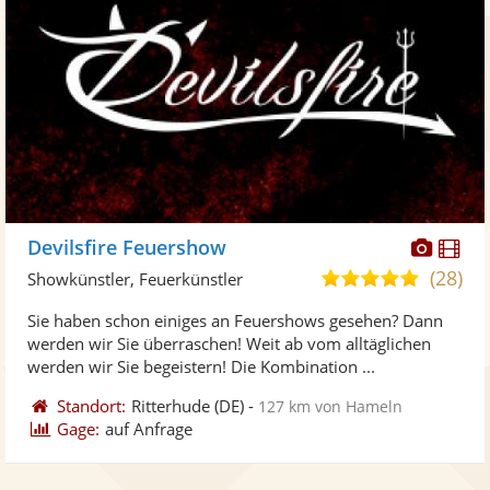
Diese
Di
Devilsfire Feuershow
Künst
Kü
(28)
4,9
Showkünstler, Feuerkünstler
stellt
ste
von
Sie haben schon einiges an Feuershows gesehen? Dann
Fotos
Vi
5
werden wir Sie überraschen! Weit ab vom alltäglichen
bereit
ber
Sternen
werden wir Sie begeistern! Die Kombination ...
Standort:
Ritterhude
(DE)
-
127 km von Hameln
Gage:
auf Anfrage