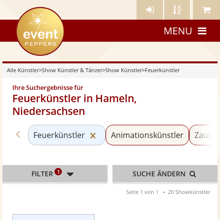
Künstler-
Künstler
Meine
eventpeppers
Login
A-
Künstle
MENU
Z
Alle Künstler
>
Show Künstler & Tänzer
>
Show Künstler
>
Feuerkünstler
Ihre Suchergebnisse für
Feuerkünstler in Hameln,
Niedersachsen
Zurück zu «Show Künstler»
Kategorie «Feuerkünstler» zurü
Feuerkünstler
Animationskünstler
Zauber
1
FILTER
SUCHE ÄNDERN
Seite 1 von 1
20 Showkünstler