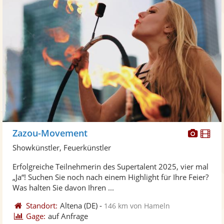
Diese
Di
Zazou-Movement
Künst
Kü
Showkünstler, Feuerkünstler
stellt
ste
Erfolgreiche Teilnehmerin des Supertalent 2025, vier mal
Fotos
Vi
„Ja“! Suchen Sie noch nach einem Highlight für Ihre Feier?
bereit
ber
Was halten Sie davon Ihren ...
Standort:
Altena
(DE)
-
146 km von Hameln
Gage:
auf Anfrage