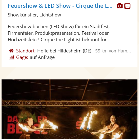
Diese
Di
Feuershow & LED Show - Cirque the Light
Künst
Kü
Showkünstler, Lichtshow
stellt
ste
Feuershow buchen (LED Show) für ein Stadtfest,
Fotos
Vi
Firmenfeier, Produktpräsentation, Festival oder
bereit
ber
Hochzeitsfeier! Cirque the Light ist bekannt für ...
Standort:
Holle bei Hildesheim
(DE)
-
55 km von Hameln
Gage:
auf Anfrage