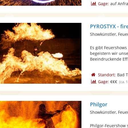
Gage:
auf Anfr
PYROSTYX - fir
Showkünstler, Feue
Es gibt Feuershows
begeistern wir uns
Beeindruckende Effe
Standort:
Bad T
Gage:
€€€
(ca. 
Philgor
Showkünstler, Feue
Philgor-Feuershow s