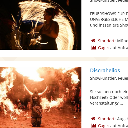
Showkünstler, Feue
FEUERSHOWS FÜR D
UNVERGESSLICHE MO
und inszeniere Show
Standort:
Münc
Gage:
auf Anfr
Discrahelios
Showkünstler, Feue
Sie suchen noch ei
Hochzeit? Oder woll
Veranstaltung? ...
Standort:
Augs
Gage:
auf Anfr