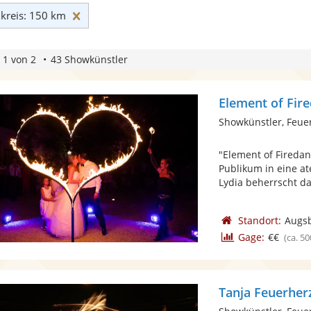
Umkreis: 150 km zurücksetzen
reis: 150 km
 1 von 2
43 Showkünstler
Element of Fir
Showkünstler, Feue
"Element of Firedan
Publikum in eine a
Lydia beherrscht das
Standort:
Augs
Gage:
€€
(ca. 50
Tanja Feuerher