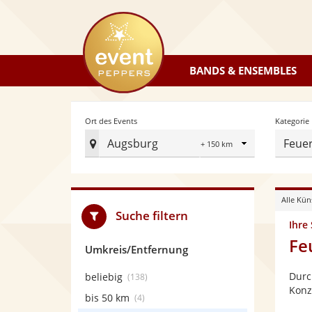
eventpeppers
BANDS & ENSEMBLES
Radius
Ort des Events
Kategorie
Augsburg
Feuer
Ort
des
Events
Alle Kün
festlegen
Suche filtern
Ihre
Fe
Umkreis/Entfernung
Durc
beliebig
(138)
Konz
bis 50 km
(4)