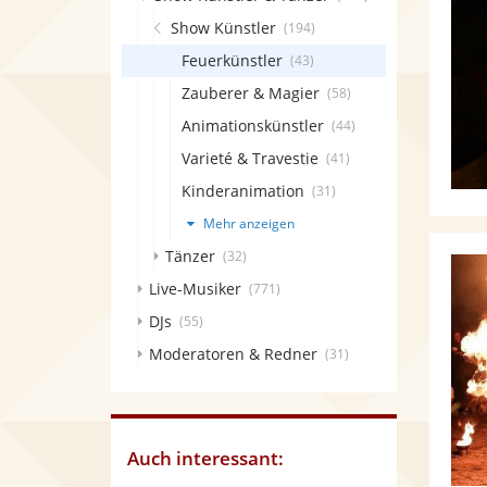
Show Künstler
(194)
Feuerkünstler
(43)
Zauberer & Magier
(58)
Animationskünstler
(44)
Varieté & Travestie
(41)
Kinderanimation
(31)
Mehr anzeigen
Tänzer
(32)
Live-Musiker
(771)
DJs
(55)
Moderatoren & Redner
(31)
Auch interessant: