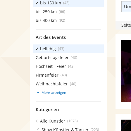
bis 150 km
(43)
Umk
bis 250 km
(66)
bis 400 km
(92)
Seite
Art des Events
beliebig
(43)
Geburtstagsfeier
(43)
Hochzeit - Feier
(42)
Firmenfeier
(43)
Weihnachtsfeier
(40)
Mehr anzeigen
Kategorien
Alle Künstler
(1078)
Show Künstler & Tänzer
(223)