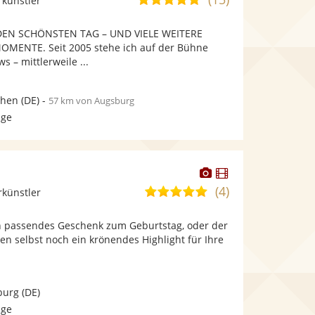
rkünstler
stellt
stellt
von
Fotos
Videos
EN SCHÖNSTEN TAG – UND VIELE WEITERE
5
bereit.
bereit.
MENTE. Seit 2005 stehe ich auf der Bühne
Sternen
s – mittlerweile ...
hen
(DE)
-
57 km von Augsburg
age
Dieser
Dieser
Künstler
Künstler
(4)
5,0
rkünstler
stellt
stellt
von
Fotos
Videos
n passendes Geschenk zum Geburtstag, oder der
5
bereit.
bereit.
en selbst noch ein krönendes Highlight für Ihre
Sternen
burg
(DE)
age