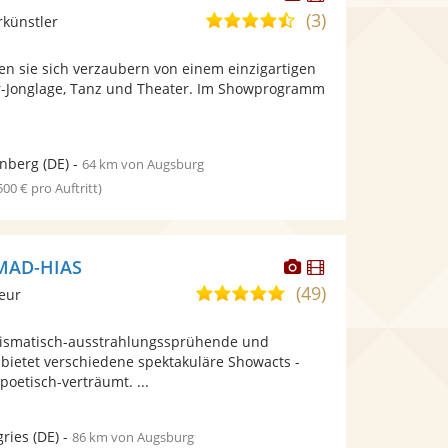
Künstler
Künstler
(3)
4,7
rkünstler
stellt
stellt
von
Fotos
Videos
en sie sich verzaubern von einem einzigartigen
5
bereit.
bereit.
r-Jonglage, Tanz und Theater. Im Showprogramm
Sternen
enberg
(DE)
-
64 km von Augsburg
 500 € pro Auftritt)
Dieser
Dieser
 MAD-HIAS
Künstler
Künstler
(49)
4,9
leur
stellt
stellt
von
Fotos
Videos
rismatisch-ausstrahlungssprühende und
5
bereit.
bereit.
r, bietet verschiedene spektakuläre Showacts -
Sternen
oetisch-verträumt. ...
gries
(DE)
-
86 km von Augsburg