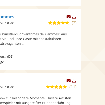
Dieser
Dieser
Flammes
Künstler
Künstler
(2)
5,0
rkünstler
stellt
stellt
von
Fotos
Videos
e Künstlerduo "Fantômes de Flammes" aus
5
bereit.
bereit.
 Sie und. Ihre Gäste mit spektakulären
Sternen
xtravaganten ...
burg
(DE)
age
Dieser
Dieser
Künstler
Künstler
(11)
4,9
rkünstler
stellt
stellt
von
Fotos
Videos
show für besondere Momente. Unsere Artisten
5
bereit.
bereit.
euerspieler mit ausgereifter Bühnenerfahrung
Sternen