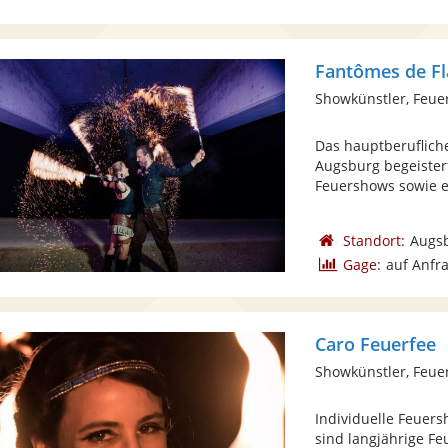
Fantômes de 
Showkünstler, Feue
Das hauptberuflich
Augsburg begeistert
Feuershows sowie e
Standort:
Augs
Gage:
auf Anfr
Caro Feuerfee
Showkünstler, Feue
Individuelle Feuer
sind langjährige F