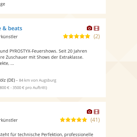
age
Dieser
Dieser
e & beats
Künstler
Künstler
(2)
5,0
rkünstler
stellt
stellt
von
Fotos
Videos
 und PYROSTYX-Feuershows. Seit 20 Jahren
5
bereit.
bereit.
ere Zuschauer mit Shows der Extraklasse.
Sternen
kte, ...
ölz
(DE)
-
84 km von Augsburg
1800 € - 3500 € pro Auftritt)
Dieser
Dieser
Künstler
Künstler
(41)
4,9
rkünstler
stellt
stellt
von
Fotos
Videos
teht für technische Perfektion, professionelle
5