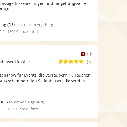
bereit.
bereit.
tklassige Inszenierungen und hingebungsvolle
Sternen
ung. ...
ing
(DE)
-
92 km von Augsburg
0 € - 1800 € pro Auftritt)
Dieser
Dieser
n
Künstler
Künstler
(5)
5,0
enblasenkünstler
stellt
stellt
von
Fotos
Videos
senshow für Events, die verzaubern ✨. Tauchen
5
bereit.
bereit.
lt aus schimmernden Seifenblasen, fließenden
Sternen
.
DE)
-
65 km von Augsburg
0 € - 1800 € pro Auftritt)