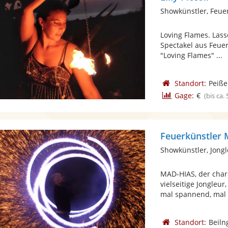
Showkünstler, Feue
Loving Flames. Lass
Spectakel aus Feue
"Loving Flames" ...
Standort:
Peiß
Gage:
€
(bis ca.
Feuerkünstler
Showkünstler, Jong
MAD-HIAS, der cha
vielseitige Jongleu
mal spannend, mal p
Standort:
Beiln