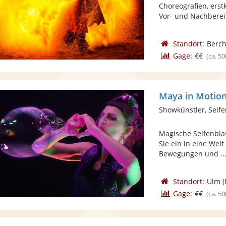
Choreografien, ers
Vor- und Nachbereit
Standort:
Berch
Gage:
€€
(ca. 50
Maya in Motio
Showkünstler, Seif
Magische Seifenbla
Sie ein in eine We
Bewegungen und ..
Standort:
Ulm
(
Gage:
€€
(ca. 50