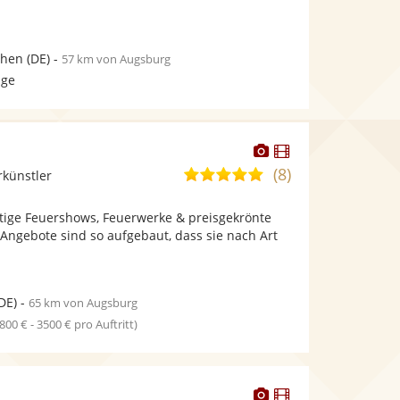
hen
(DE)
-
57 km von Augsburg
age
Dieser
Dieser
Künstler
Künstler
(8)
5,0
rkünstler
stellt
stellt
von
Fotos
Videos
tige Feuershows, Feuerwerke & preisgekrönte
5
bereit.
bereit.
Angebote sind so aufgebaut, dass sie nach Art
Sternen
DE)
-
65 km von Augsburg
1800 € - 3500 € pro Auftritt)
Dieser
Dieser