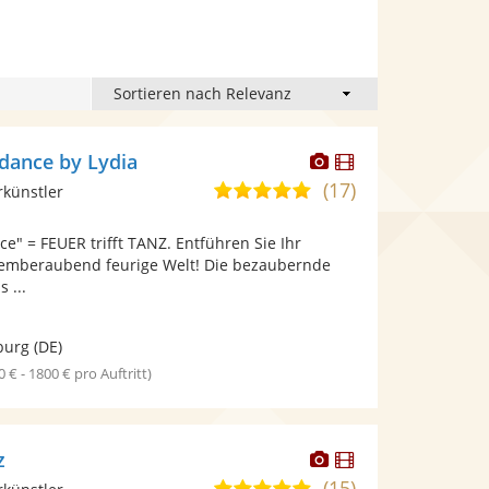
Dieser
Dieser
edance by Lydia
Künstler
Künstler
(17)
5,0
rkünstler
stellt
stellt
von
Fotos
Videos
ce" = FEUER trifft TANZ. Entführen Sie Ihr
5
bereit.
bereit.
temberaubend feurige Welt! Die bezaubernde
Sternen
 ...
burg
(DE)
0 € - 1800 € pro Auftritt)
Dieser
Dieser
z
Künstler
Künstler
(15)
5,0