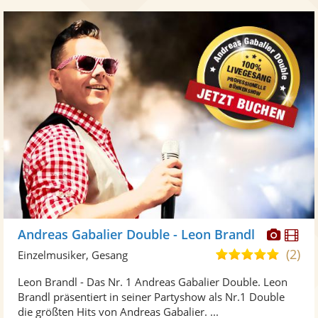
Diese
Di
Andreas Gabalier Double - Leon Brandl
Künst
Kü
(2)
5,0
Einzelmusiker, Gesang
stellt
ste
von
Leon Brandl - Das Nr. 1 Andreas Gabalier Double. Leon
Fotos
Vi
5
Brandl präsentiert in seiner Partyshow als Nr.1 Double
bereit
ber
Sternen
die größten Hits von Andreas Gabalier. ...