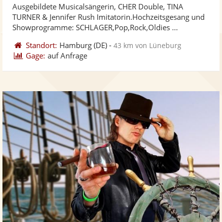
Ausgebildete Musicalsängerin, CHER Double, TINA
Fotos
Vi
5
TURNER & Jennifer Rush Imitatorin.Hochzeitsgesang und
bereit
ber
Sternen
Showprogramme: SCHLAGER,Pop,Rock,Oldies ...
Standort:
Hamburg
(DE)
-
43 km von Lüneburg
Gage:
auf Anfrage