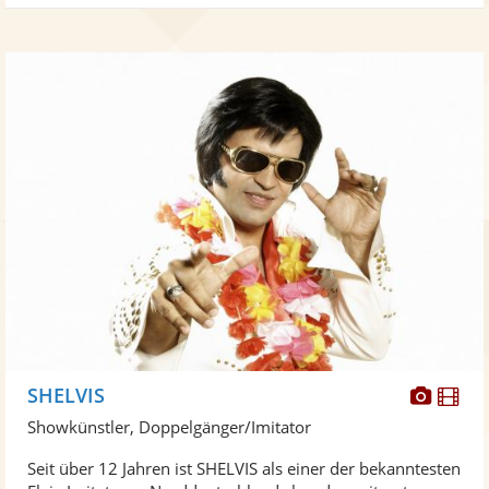
Diese
Di
SHELVIS
Künst
Kü
Showkünstler, Doppelgänger/Imitator
stellt
ste
Seit über 12 Jahren ist SHELVIS als einer der bekanntesten
Fotos
Vi