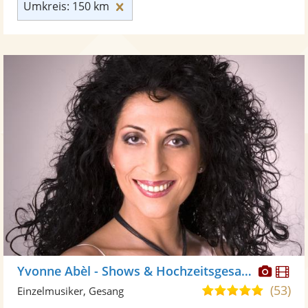
Umkreis: 150 km zurücksetzen
Umkreis: 150 km
Diese
Di
Yvonne Abèl - Shows & Hochzeitsgesang
Künst
Kü
(53)
5,0
Einzelmusiker, Gesang
stellt
ste
von