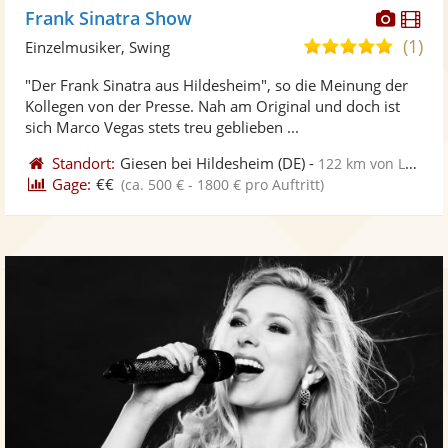
Diese
Di
Frank Sinatra Show
Künst
Kü
(1)
5,0
Einzelmusiker, Swing
stellt
ste
von
"Der Frank Sinatra aus Hildesheim", so die Meinung der
Fotos
Vi
5
Kollegen von der Presse. Nah am Original und doch ist
bereit
ber
Sternen
sich Marco Vegas stets treu geblieben ...
Standort:
Giesen bei Hildesheim
(DE)
-
122 km von Lüneburg
Gage:
€€
(ca. 500 € - 1800 € pro Auftritt)