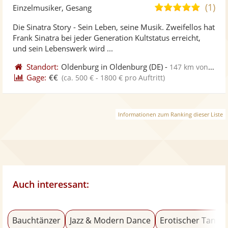
Künst
Kü
(1)
5,0
Einzelmusiker, Gesang
stellt
ste
von
Die Sinatra Story - Sein Leben, seine Musik. Zweifellos hat
Fotos
Vi
5
Frank Sinatra bei jeder Generation Kultstatus erreicht,
bereit
ber
Sternen
und sein Lebenswerk wird ...
Standort:
Oldenburg in Oldenburg
(DE)
-
147 km von Lüneburg
Gage:
€€
(ca. 500 € - 1800 € pro Auftritt)
Informationen zum Ranking dieser Liste
Auch interessant:
Bauchtänzer
Jazz & Modern Dance
Erotischer Tanz