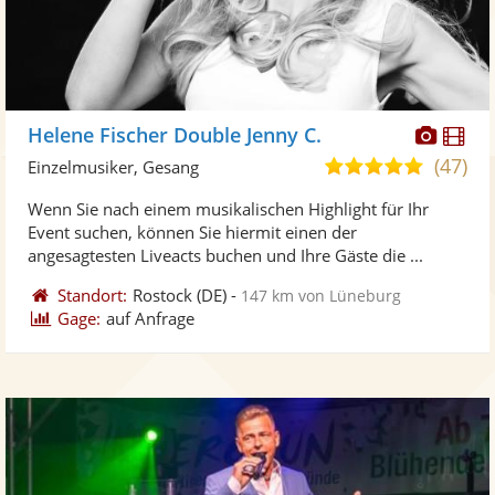
Diese
Di
Helene Fischer Double Jenny C.
Künst
Kü
(47)
4,9
Einzelmusiker, Gesang
stellt
ste
von
Wenn Sie nach einem musikalischen Highlight für Ihr
Fotos
Vi
5
Event suchen, können Sie hiermit einen der
bereit
ber
Sternen
angesagtesten Liveacts buchen und Ihre Gäste die ...
Standort:
Rostock
(DE)
-
147 km von Lüneburg
Gage:
auf Anfrage