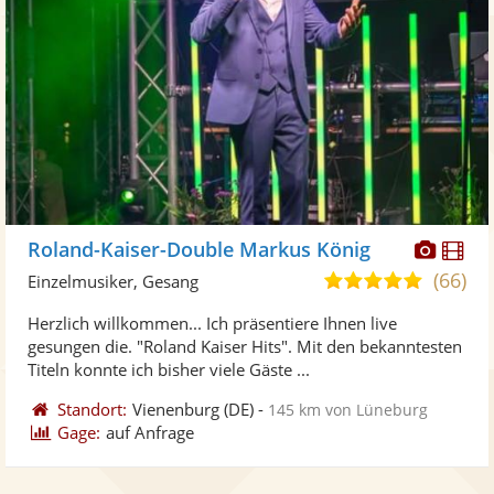
Diese
Di
Roland-Kaiser-Double Markus König
Künst
Kü
(66)
4,9
Einzelmusiker, Gesang
stellt
ste
von
Herzlich willkommen... Ich präsentiere Ihnen live
Fotos
Vi
5
gesungen die. "Roland Kaiser Hits". Mit den bekanntesten
bereit
ber
Sternen
Titeln konnte ich bisher viele Gäste ...
Standort:
Vienenburg
(DE)
-
145 km von Lüneburg
Gage:
auf Anfrage