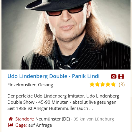
Diese
Di
Udo Lindenberg Double - Panik Lindi
Künst
Kü
(3)
5,0
Einzelmusiker, Gesang
stellt
ste
von
Der perfekte Udo Lindenberg Imitator. Udo Lindenberg
Fotos
Vi
5
Double Show - 45-90 Minuten - absolut live gesungen!
bereit
ber
Sternen
Seit 1988 ist Ansgar Hüttenmüller (auch ...
Standort:
Neumünster
(DE)
-
95 km von Lüneburg
Gage:
auf Anfrage