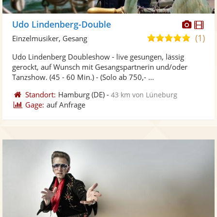
Diese
Di
Udo Lindenberg-Double
Künst
Kü
(1)
5,0
Einzelmusiker, Gesang
stellt
ste
von
Udo Lindenberg Doubleshow - live gesungen, lässig
Fotos
Vi
5
gerockt, auf Wunsch mit Gesangspartnerin und/oder
bereit
ber
Sternen
Tanzshow. (45 - 60 Min.) - (Solo ab 750,- ...
Standort:
Hamburg
(DE)
-
43 km von Lüneburg
Gage:
auf Anfrage