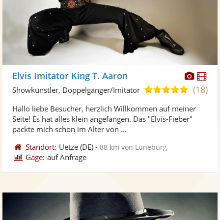
Diese
Di
Elvis Imitator King T. Aaron
Künst
Kü
(18)
5,0
Showkünstler, Doppelgänger/Imitator
stellt
ste
von
Hallo liebe Besucher, herzlich Willkommen auf meiner
Fotos
Vi
5
Seite! Es hat alles klein angefangen. Das "Elvis-Fieber"
bereit
ber
Sternen
packte mich schon im Alter von ...
Standort:
Uetze
(DE)
-
88 km von Lüneburg
Gage:
auf Anfrage