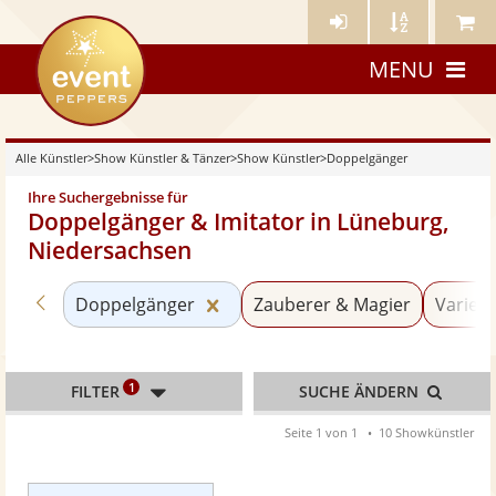
Künstler-
Künstler
Meine
eventpeppers
Login
A-
Künstle
MENU
Z
Alle Künstler
>
Show Künstler & Tänzer
>
Show Künstler
>
Doppelgänger
Ihre Suchergebnisse für
Doppelgänger & Imitator in Lüneburg,
Niedersachsen
Zurück zu «Show Künstler»
Kategorie «Doppelgänger» zurü
Doppelgänger
Zauberer & Magier
Varieté
1
FILTER
SUCHE ÄNDERN
Seite 1 von 1
10 Showkünstler