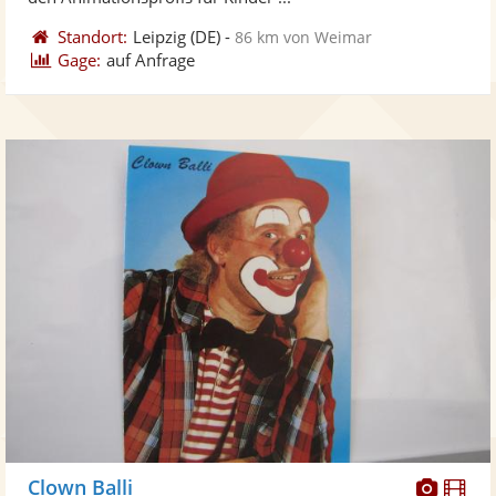
Standort:
Leipzig
(DE)
-
86 km von Weimar
Gage:
auf Anfrage
Diese
Di
Clown Balli