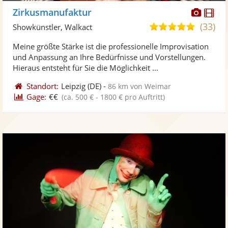
Diese
Di
Zirkusmanufaktur
Künst
Kü
(33)
5,0
Showkünstler, Walkact
stellt
ste
von
Meine größte Stärke ist die professionelle Improvisation
Fotos
Vi
5
und Anpassung an Ihre Bedürfnisse und Vorstellungen.
bereit
ber
Sternen
Hieraus entsteht für Sie die Möglichkeit ...
Standort:
Leipzig
(DE)
-
86 km von Weimar
Gage:
€€
(ca. 500 € - 1800 € pro Auftritt)