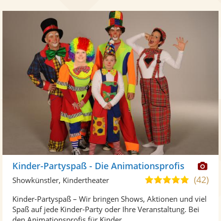
Di
Kinder-Partyspaß - Die Animationsprofis
Kü
(42)
5,0
Showkünstler, Kindertheater
ste
von
Kinder-Partyspaß – Wir bringen Shows, Aktionen und viel
Fo
5
Spaß auf jede Kinder-Party oder Ihre Veranstaltung. Bei
ber
Sternen
den Animationsprofis für Kinder ...