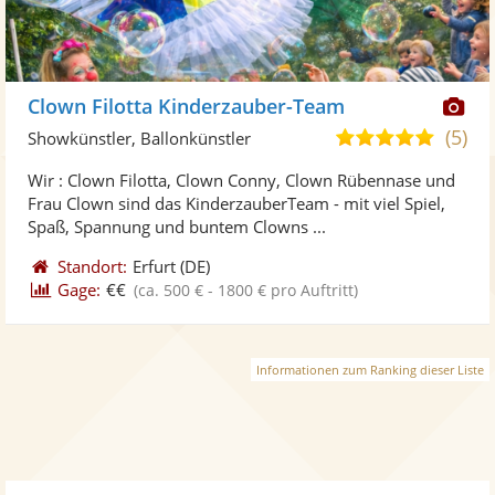
Di
Clown Filotta Kinderzauber-Team
Kü
(5)
5,0
Showkünstler, Ballonkünstler
ste
von
Wir : Clown Filotta, Clown Conny, Clown Rübennase und
Fo
5
Frau Clown sind das KinderzauberTeam - mit viel Spiel,
ber
Sternen
Spaß, Spannung und buntem Clowns ...
Standort:
Erfurt
(DE)
Gage:
€€
(ca. 500 € - 1800 € pro Auftritt)
Informationen zum Ranking dieser Liste