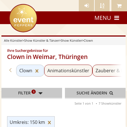
Künstler-
Künstler
Meine
eventpeppers
Login
A-
Künstle
MENU
Z
Alle Künstler
>
Show Künstler & Tänzer
>
Show Künstler
>
Clown
Ihre Suchergebnisse für
Clown in Weimar, Thüringen
Zurück zu «Show Künstler»
Kategorie «Clown» zurücksetzen
Clown
Animationskünstler
Zauberer & Ma
1
FILTER
SUCHE ÄNDERN
Seite 1 von 1
7 Showkünstler
Umkreis: 150 km zurücksetzen
Umkreis: 150 km