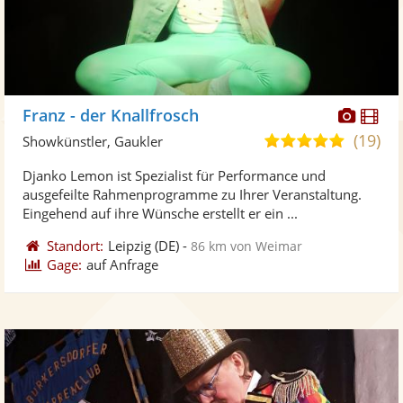
Diese
Di
Franz - der Knallfrosch
Künst
Kü
(19)
5,0
Showkünstler, Gaukler
stellt
ste
von
Djanko Lemon ist Spezialist für Performance und
Fotos
Vi
5
ausgefeilte Rahmenprogramme zu Ihrer Veranstaltung.
bereit
ber
Sternen
Eingehend auf ihre Wünsche erstellt er ein ...
Standort:
Leipzig
(DE)
-
86 km von Weimar
Gage:
auf Anfrage