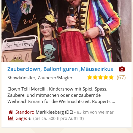
Di
Zauberclown, Ballonfiguren ,Mäusezirkus
Kü
(67)
4,8
Showkünstler, Zauberer/Magier
ste
von
Clown Telli Morelli , Kindershow mit Spiel, Spass,
Fo
5
Zauberei und mitmachen oder der zaubernde
ber
Sternen
Weihnachtsmann für die Weihnachtszeit, Rupperts ...
Standort:
Markkleeberg
(DE)
-
83 km von Weimar
Gage:
€
(bis ca. 500 € pro Auftritt)