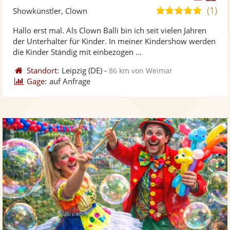
Künst
Kü
(1)
5,0
Showkünstler, Clown
stellt
ste
von
Hallo erst mal. Als Clown Balli bin ich seit vielen Jahren
Fotos
Vi
5
der Unterhalter für Kinder. In meiner Kindershow werden
bereit
ber
Sternen
die Kinder Ständig mit einbezogen ...
Standort:
Leipzig
(DE)
-
86 km von Weimar
Gage:
auf Anfrage