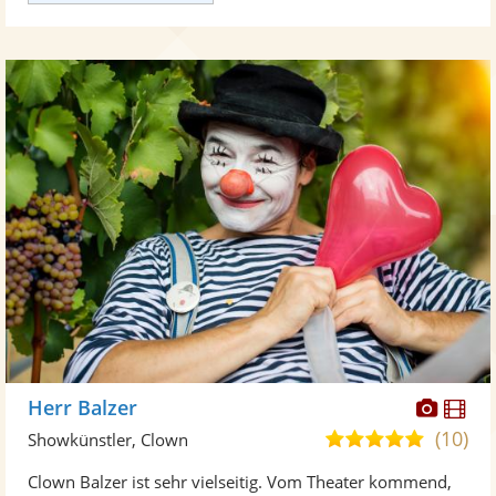
Diese
Di
Herr Balzer
Künst
Kü
(10)
5,0
Showkünstler, Clown
stellt
ste
von
Clown Balzer ist sehr vielseitig. Vom Theater kommend,
Fotos
Vi
5