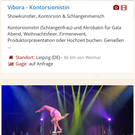
Diese
Di
Vibora - Kontorsionistin
Künst
Kü
Showkünstler, Kontorsion & Schlangenmensch
stellt
ste
Kontorsionistin (Schlangenfrau) und Akrobatin für Gala
Fotos
Vi
Abend, Weihnachtsfeier, Firmenevent,
bereit
ber
Produktorpräsentation oder Hochzeit buchen. Genießen
...
Standort:
Leipzig
(DE)
-
86 km von Weimar
Gage:
auf Anfrage