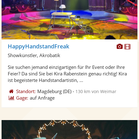
Diese
Di
HappyHandstandFreak
Künst
Kü
Showkünstler, Akrobatik
stellt
ste
Sie suchen jemand einzigartigen für Ihr Event oder Ihre
Fotos
Vi
Feier? Da sind Sie bei Kira Rabenstein genau richtig! Kira
bereit
ber
ist begeisterte Handstandartistin, ...
Standort:
Magdeburg
(DE)
-
130 km von Weimar
Gage:
auf Anfrage