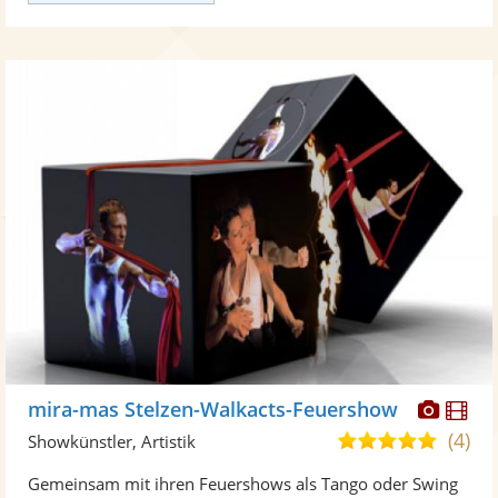
Diese
Di
mira-mas Stelzen-Walkacts-Feuershow
Künst
Kü
(4)
5,0
Showkünstler, Artistik
stellt
ste
von
Gemeinsam mit ihren Feuershows als Tango oder Swing
Fotos
Vi
5