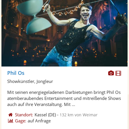
Diese
Di
Phil Os
Künst
Kü
Showkünstler, Jongleur
stellt
ste
Mit seinen energiegeladenen Darbietungen bringt Phil Os
Fotos
Vi
atemberaubendes Entertainment und mitreißende Shows
bereit
ber
auch auf ihre Veranstaltung. Mit ...
Standort:
Kassel
(DE)
-
132 km von Weimar
Gage:
auf Anfrage