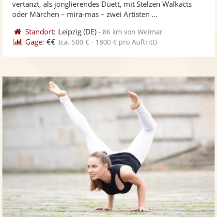
vertanzt, als jonglierendes Duett, mit Stelzen Walkacts
bereit
ber
Sternen
oder Märchen – mira-mas – zwei Artisten ...
Standort:
Leipzig
(DE)
-
86 km von Weimar
Gage:
€€
(ca. 500 € - 1800 € pro Auftritt)