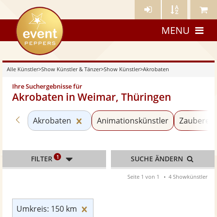
Künstler-
Künstler
Meine
eventpeppers
Login
A-
Künstle
MENU
Z
Alle Künstler
>
Show Künstler & Tänzer
>
Show Künstler
>
Akrobaten
Ihre Suchergebnisse für
Akrobaten in Weimar, Thüringen
Zurück zu «Show Künstler»
Kategorie «Akrobaten» zurücksetze
Akrobaten
Animationskünstler
Zauberer 
1
FILTER
SUCHE ÄNDERN
Seite 1 von 1
4 Showkünstler
Umkreis: 150 km zurücksetzen
Umkreis: 150 km